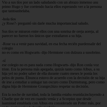
Vio a sus tíos por un lado saludando con un abrazo inmenso asu
primo Hugo y fue corriendo hacia ellos esperando ver a la persona
que tantoanhelaba.
-hola tíos
¿y Rose?- preguntó sin darle mucha importanciaal saludo.
Sus tíos se miraron entre ellos con una sonrisa de oreja aoreja, al
parecer no fueron los únicos que extrañaron a su hija.
-Rose va a venir para navidad, en esa fecha recién puedensalir del
colegio
no es como en Hogwarts- dijo Hermione con dulzura a susobrino.
-sí
ese colegio no es para nada como Hogwarts- dijo Ron conla voz
triste. Era la persona más apegada, quizás tanto como Albus, a su
hija yel no poder saber de ella durante cuatro meses le ponía los
pelos de punta. Élnunca estuvo de acuerdo con la decisión de su hija
de irse a estudiar a unlugar tan oscuro como Durmstrang, pero como
digna hija de Hermione Granger,hizo respetar su decisión.
Era la noche de navidad, toda la familia estaba reunida;incluyendo a
Charlie que de vez en cuando venía y a Scorpius que desde
laamistad entablada con Albus era considerado un Potter más, por