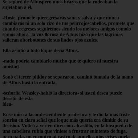
Se separó de Albuspero unos brazos que la rodeaban la
sujetaban a él.
-Rosie, promete queregresarás sana y salva y que nunca
cambiarás ni un solo rizo de tus pelirrojoscabellos, promete que
cuando regreses seguiremos siendo los mejores amigos comolo
somos ahora- la voz llorosa de Albus hizo que las lágrimas
salieran aborbotones de sus lindos ojos azules.
Ella asintió a todo loque decía Albus.
-nada podría cambiarlo mucho que te quiero ni nuestra
amistad-
Sonó el tercer pitidoy se separaron, caminó tomada de la mano
de Albus hasta la entrada.
-señorita Weasley-habló la directora- si usted desea puede
desistir de esta
idea-
Rose miró a lacondescendiente profesora y le dio la más triste
sonrisa en clara señal que loque más quería era dimitir de su
decisión. Volteó a ver en dirección alcastillo, en la búsqueda de
una cabellera rubia que viniese a frustrar suintento de fuga,
pero nada, no encontró ni rastro de aquellos ojos grises quela