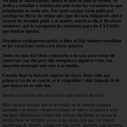
No salía de suhabitación, nunca lo hizo en todo el verano. Se
dedicó a estudiar y estudiardurante todas las vacaciones lo que
estudiarían en sexto año. Fue tanto así,que hasta pidió por
catálogo los libros de sétimo año (que llevaría elsiguiente año) y
cuando los terminó pidió a su madre, mientras ella le llevabael
almuerzo, que le consiguiese los exámenes para los ÉXTASIS
que tendría quedar.
Hermione estabapreocupada, si bien su hija siempre estudiaba
en las vacaciones nunca era deesa manera.
Todos los días ibaAlbus a buscarla a su casa para tratar de
conversar con ella pero ella senegaba a siquiera verlo, esa
situación preocupó aún más a su madre.
Cuando llegó la fechade regreso de clases, Rose salió por
primera vez de su cuarto, se le veíapálida y más delgada de lo
que nunca en su vida fue.
Sonrió con malicia ante el recuerdo que acababa de tener.
Miró hacia el colegio que se levantaba en la cima de unagran
montaña y se detuvo viendo el paisaje, se miró a sí misma y notó
una gran diferencia,la misma que veía en ella Berni, ya no era la
misma Rose de siempre, ya no erala misma que una vez estuvo
enamorada de Malfoy. Ahora era más fuerte, ahoraera más hermosa,