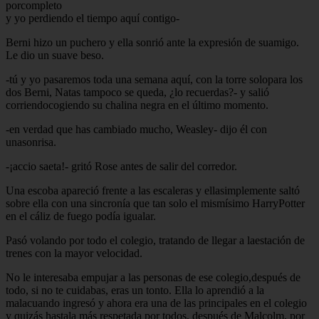
porcompleto
y yo perdiendo el tiempo aquí contigo-
Berni hizo un puchero y ella sonrió ante la expresión de suamigo.
Le dio un suave beso.
-tú y yo pasaremos toda una semana aquí, con la torre solopara los
dos Berni, Natas tampoco se queda, ¿lo recuerdas?- y salió
corriendocogiendo su chalina negra en el último momento.
-en verdad que has cambiado mucho, Weasley- dijo él con
unasonrisa.
-¡accio saeta!- gritó Rose antes de salir del corredor.
Una escoba apareció frente a las escaleras y ellasimplemente saltó
sobre ella con una sincronía que tan solo el mismísimo HarryPotter
en el cáliz de fuego podía igualar.
Pasó volando por todo el colegio, tratando de llegar a laestación de
trenes con la mayor velocidad.
No le interesaba empujar a las personas de ese colegio,después de
todo, si no te cuidabas, eras un tonto. Ella lo aprendió a la
malacuando ingresó y ahora era una de las principales en el colegio
y quizás hastala más respetada por todos, después de Malcolm, por