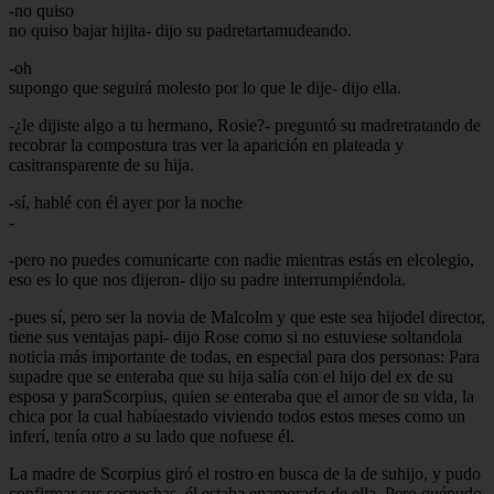
-no quiso
no quiso bajar hijita- dijo su padretartamudeando.
-oh
supongo que seguirá molesto por lo que le dije- dijo ella.
-¿le dijiste algo a tu hermano, Rosie?- preguntó su madretratando de
recobrar la compostura tras ver la aparición en plateada y
casitransparente de su hija.
-sí, hablé con él ayer por la noche
-
-pero no puedes comunicarte con nadie mientras estás en elcolegio,
eso es lo que nos dijeron- dijo su padre interrumpiéndola.
-pues sí, pero ser la novia de Malcolm y que este sea hijodel director,
tiene sus ventajas papi- dijo Rose como si no estuviese soltandola
noticia más importante de todas, en especial para dos personas: Para
supadre que se enteraba que su hija salía con el hijo del ex de su
esposa y paraScorpius, quien se enteraba que el amor de su vida, la
chica por la cual habíaestado viviendo todos estos meses como un
inferí, tenía otro a su lado que nofuese él.
La madre de Scorpius giró el rostro en busca de la de suhijo, y pudo
confirmar sus sospechas, él estaba enamorado de ella. Pero quépudo