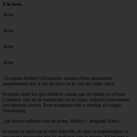
Y lo besó.
-Rose
-
-Rose
-
-Rose
-
-Rose
-
-¡Scorpius Malfoy! ¡Despierta!- gritaba Albus lanzándole
unaalmohada que le dio de lleno en la cara del rubio chico.
Scorpius abrió los ojos dándose cuenta que no estaba en elGran
Comedor, sino en su habitación, en su cama, soñando nuevamente
con lamisma escena. Rose aceptando irse a estudiar al colegio
Durmstrang.
-¿de nuevo soñando con mi prima, Malfoy?- preguntó Albus.
Scorpius lo miró con el ceño fruncido, él sabía la respuestapero le
encantaba molestarlo por las mañanas con lo mismo. Se levantó y