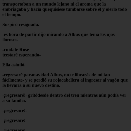
transportaban a un mundo lejano ni el aroma que la
embriagaba y hacía quequisiese tumbarse sobre él y olerlo todo
el tiempo.
Suspiró resignada.
-es hora de partir-dijo mirando a Albus que tenía los ojos
llorosos.
-cuídate Rose
teestaré esperando-
Ella asintió.
-regresaré paranavidad Albus, no te librarás de mí tan
fácilmente- y se perdió su rojacabellera al ingresar al vagón que
la llevaría a su nuevo destino.
-¡regresaré!- gritódesde dentro del tren mientras aún podía ver
a su familia.
-¡regresaré!-
-¡regresaré!-
-¡regresaré!-