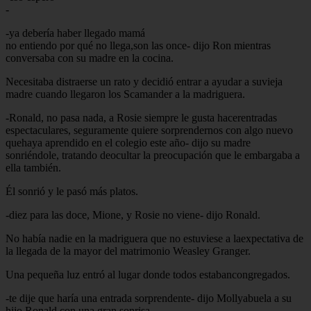
-
-ya debería haber llegado mamá
no entiendo por qué no llega,son las once- dijo Ron mientras
conversaba con su madre en la cocina.
Necesitaba distraerse un rato y decidió entrar a ayudar a suvieja
madre cuando llegaron los Scamander a la madriguera.
-Ronald, no pasa nada, a Rosie siempre le gusta hacerentradas
espectaculares, seguramente quiere sorprendernos con algo nuevo
quehaya aprendido en el colegio este año- dijo su madre
sonriéndole, tratando deocultar la preocupación que le embargaba a
ella también.
Él sonrió y le pasó más platos.
-diez para las doce, Mione, y Rosie no viene- dijo Ronald.
No había nadie en la madriguera que no estuviese a laexpectativa de
la llegada de la mayor del matrimonio Weasley Granger.
Una pequeña luz entró al lugar donde todos estabancongregados.
-te dije que haría una entrada sorprendente- dijo Mollyabuela a su
hijo Ronald con una gran sonrisa.