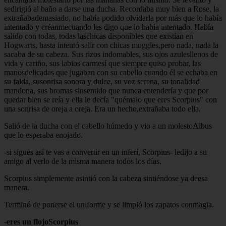
sedirigió al baño a darse una ducha. Recordaba muy bien a Rose, la
extrañabademasiado, no había podido olvidarla por más que lo había
intentado y créanmecuando les digo que lo había intentado. Había
salido con todas, todas laschicas disponibles que existían en
Hogwarts, hasta intentó salir con chicas muggles,pero nada, nada la
sacaba de su cabeza. Sus rizos indomables, sus ojos azulesllenos de
vida y cariño, sus labios carmesí que siempre quiso probar, las
manosdelicadas que jugaban con su cabello cuando él se echaba en
su falda, susonrisa sonora y dulce, su voz serena, su tonalidad
mandona, sus bromas sinsentido que nunca entendería y que por
quedar bien se reía y ella le decía "quémalo que eres Scorpius" con
una sonrisa de oreja a oreja. Era un hecho,extrañaba todo ella.
Salió de la ducha con el cabello húmedo y vio a un molestoAlbus
que lo esperaba enojado.
-si sigues así te vas a convertir en un inferí, Scorpius- ledijo a su
amigo al verlo de la misma manera todos los días.
Scorpius simplemente asintió con la cabeza sintiéndose ya deesa
manera.
Terminó de ponerse el uniforme y se limpió los zapatos conmagia.
-eres un flojoScorpius