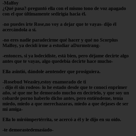
-Malfoy
¿Qué pasa?-preguntó ella con el mismo tono de voz apagado
con el que últimamente sedirigía hacia él.
-no puedes irte Rose,no voy a dejar que te vayas- dijo él
acercándola a sí.
-no eres nadie paradecirme qué hacer y qué no Scorpius
Malfoy, ya decidí irme a estudiar aDurmstrang-
-entonces, si ya lodecidiste, está bien, pero déjame decirte algo
antes que te vayas, algo quedebía decirte hace mucho-
Ella asintió, dándole aentender que prosiguiera.
-Rosebud Weasley,estoy enamorado de ti
- dijo él sin rodeos- lo he estado desde que te conocí enprimer
año, sé que me he demorado mucho en decírtelo, y que soy un
cobarde porno haberlo dicho antes, pero entiéndeme, tenía
miedo, miedo a que merechazaras, miedo a que dejases de ser
mi amiga-
Ella lo miróimpertérrita, se acercó a él y le dijo en su oído.
-te demorastedemasiado-