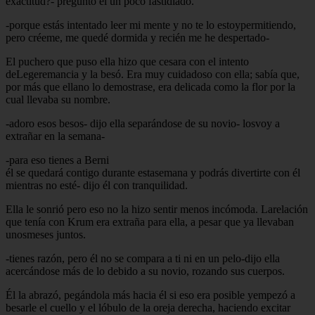
exactitud?- preguntó él un poco fastidiado.
-porque estás intentado leer mi mente y no te lo estoypermitiendo,
pero créeme, me quedé dormida y recién me he despertado-
El puchero que puso ella hizo que cesara con el intento
deLegeremancia y la besó. Era muy cuidadoso con ella; sabía que,
por más que ellano lo demostrase, era delicada como la flor por la
cual llevaba su nombre.
-adoro esos besos- dijo ella separándose de su novio- losvoy a
extrañar en la semana-
-para eso tienes a Berni
él se quedará contigo durante estasemana y podrás divertirte con él
mientras no esté- dijo él con tranquilidad.
Ella le sonrió pero eso no la hizo sentir menos incómoda. Larelación
que tenía con Krum era extraña para ella, a pesar que ya llevaban
unosmeses juntos.
-tienes razón, pero él no se compara a ti ni en un pelo-dijo ella
acercándose más de lo debido a su novio, rozando sus cuerpos.
Él la abrazó, pegándola más hacia él si eso era posible yempezó a
besarle el cuello y el lóbulo de la oreja derecha, haciendo excitar