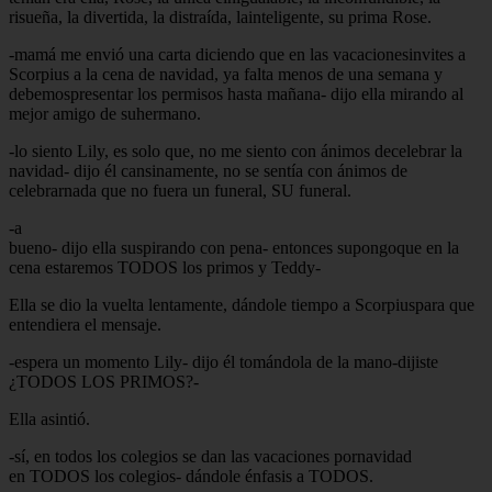
risueña, la divertida, la distraída, lainteligente, su prima Rose.
-mamá me envió una carta diciendo que en las vacacionesinvites a
Scorpius a la cena de navidad, ya falta menos de una semana y
debemospresentar los permisos hasta mañana- dijo ella mirando al
mejor amigo de suhermano.
-lo siento Lily, es solo que, no me siento con ánimos decelebrar la
navidad- dijo él cansinamente, no se sentía con ánimos de
celebrarnada que no fuera un funeral, SU funeral.
-a
bueno- dijo ella suspirando con pena- entonces supongoque en la
cena estaremos TODOS los primos y Teddy-
Ella se dio la vuelta lentamente, dándole tiempo a Scorpiuspara que
entendiera el mensaje.
-espera un momento Lily- dijo él tomándola de la mano-dijiste
¿TODOS LOS PRIMOS?-
Ella asintió.
-sí, en todos los colegios se dan las vacaciones pornavidad
en TODOS los colegios- dándole énfasis a TODOS.