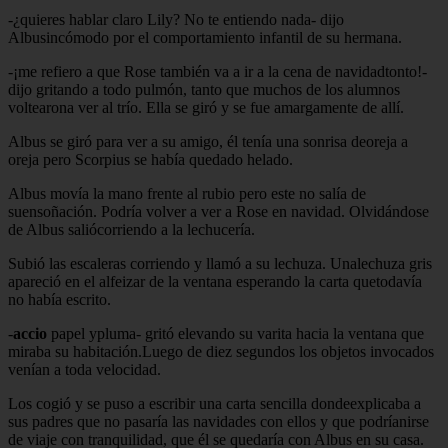
-¿quieres hablar claro Lily? No te entiendo nada- dijo
Albusincómodo por el comportamiento infantil de su hermana.
-¡me refiero a que Rose también va a ir a la cena de navidadtonto!-
dijo gritando a todo pulmón, tanto que muchos de los alumnos
voltearona ver al trío. Ella se giró y se fue amargamente de allí.
Albus se giró para ver a su amigo, él tenía una sonrisa deoreja a
oreja pero Scorpius se había quedado helado.
Albus movía la mano frente al rubio pero este no salía de
suensoñación. Podría volver a ver a Rose en navidad. Olvidándose
de Albus saliócorriendo a la lechucería.
Subió las escaleras corriendo y llamó a su lechuza. Unalechuza gris
apareció en el alfeizar de la ventana esperando la carta quetodavía
no había escrito.
-
accio
papel ypluma- gritó elevando su varita hacia la ventana que
miraba su habitación.Luego de diez segundos los objetos invocados
venían a toda velocidad.
Los cogió y se puso a escribir una carta sencilla dondeexplicaba a
sus padres que no pasaría las navidades con ellos y que podríanirse
de viaje con tranquilidad, que él se quedaría con Albus en su casa.