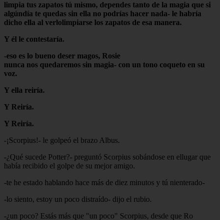
limpia tus zapatos tú mismo, dependes tanto de la magia que si
algúndía te quedas sin ella no podrías hacer nada- le habría
dicho ella al verlolimpiarse los zapatos de esa manera.
Y él le contestaría.
-eso es lo bueno deser magos, Rosie
nunca nos quedaremos sin magia- con un tono coqueto en su
voz.
Y ella reiría.
Y Reiría.
Y Reiría.
-¡Scorpius!- le golpeó el brazo Albus.
-¿Qué sucede Potter?- preguntó Scorpius sobándose en ellugar que
había recibido el golpe de su mejor amigo.
-te he estado hablando hace más de diez minutos y tú nienterado-
-lo siento, estoy un poco distraído- dijo el rubio.
-¿un poco? Estás más que "un poco" Scorpius, desde que Ro