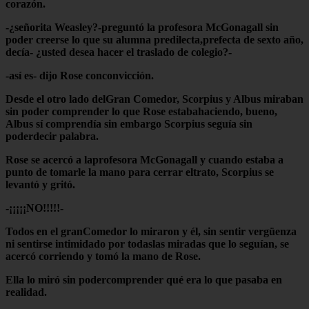
corazón.
-¿señorita Weasley?-preguntó la profesora McGonagall sin
poder creerse lo que su alumna predilecta,prefecta de sexto año,
decía- ¿usted desea hacer el traslado de colegio?-
-así es- dijo Rose conconvicción.
Desde el otro lado delGran Comedor, Scorpius y Albus miraban
sin poder comprender lo que Rose estabahaciendo, bueno,
Albus sí comprendía sin embargo Scorpius seguía sin
poderdecir palabra.
Rose se acercó a laprofesora McGonagall y cuando estaba a
punto de tomarle la mano para cerrar eltrato, Scorpius se
levantó y gritó.
-¡¡¡¡¡NO!!!!!-
Todos en el granComedor lo miraron y él, sin sentir vergüenza
ni sentirse intimidado por todaslas miradas que lo seguían, se
acercó corriendo y tomó la mano de Rose.
Ella lo miró sin podercomprender qué era lo que pasaba en
realidad.