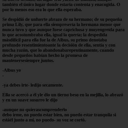
también el único lugar donde estaría contenta y enacogida. O
por lo menos eso era lo que ella esperaba.
Se despidió de unfuerte abrazo de su hermano; de su pequeña
prima Lily, que para ella siempresería la hermana menor que
nunca tuvo y que aunque fuese caprichosa y muyengreída para
lo que acostumbraba ella, igual la quería; la despedida
másdifícil para ella fue la de Albus, su primo denotaba
profundo resentimientoante la decisión de ella, sentía y con
mucha razón, que lo abandonabarepentinamente, cuando
desde pequeños habían hecho la promesa de
mantenersesiempre juntos.
-Albus yo
-
-ya debes irte- ledijo secamente.
Ella se acercó a él yle dio un tierno beso en la mejilla, lo abrazó
y en un suave susurro le dijo
-aunque no quierascomprenderlo
debo irme, no puedo estar bien, no puedo estar tranquila si
estáél junto a mí, no puedo- su voz se cortó.