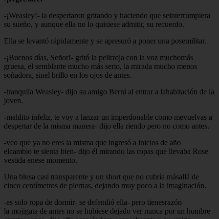
-¡Weasley!- la despertaron gritando y haciendo que seinterrumpiera
su sueño, y aunque ella no lo quisiese admitir, su recuerdo.
Ella se levantó rápidamente y se apresuró a poner una posemilitar.
-¡Buenos días, Señor!- gritó la pelirroja con la voz muchomás
gruesa, el semblante mucho más serio, la mirada mucho menos
soñadora, sinel brillo en los ojos de antes.
-tranquila Weasley- dijo su amigo Berni al entrar a lahabitación de la
joven.
-maldito infeliz, te voy a lanzar un imperdonable como mevuelvas a
despertar de la misma manera- dijo ella riendo pero no como antes.
-veo que ya no eres la misma que ingresó a inicios de año
elcambio te sienta bien- dijo él mirando las ropas que llevaba Rose
vestida enese momento.
Una blusa casi transparente y un short que no cubría másallá de
cinco centímetros de piernas, dejando muy poco a la imaginación.
-es solo ropa de dormir- se defendió ella- pero tienesrazón
la mojigata de antes no se hubiese dejado ver nunca por un hombre