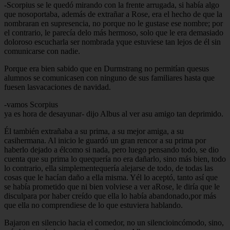
-Scorpius se le quedó mirando con la frente arrugada, si había algo
que nosoportaba, además de extrañar a Rose, era el hecho de que la
nombraran en supresencia, no porque no le gustase ese nombre; por
el contrario, le parecía delo más hermoso, solo que le era demasiado
doloroso escucharla ser nombrada yque estuviese tan lejos de él sin
comunicarse con nadie.
Porque era bien sabido que en Durmstrang no permitían quesus
alumnos se comunicasen con ninguno de sus familiares hasta que
fuesen lasvacaciones de navidad.
-vamos Scorpius
ya es hora de desayunar- dijo Albus al ver asu amigo tan deprimido.
Él también extrañaba a su prima, a su mejor amiga, a su
casihermana. Al inicio le guardó un gran rencor a su prima por
haberlo dejado a élcomo si nada, pero luego pensando todo, se dio
cuenta que su prima lo quequería no era dañarlo, sino más bien, todo
lo contrario, ella simplementequería alejarse de todo, de todas las
cosas que le hacían daño a ella misma. Yél lo aceptó, tanto así que
se había prometido que ni bien volviese a ver aRose, le diría que le
disculpara por haber creído que ella lo había abandonado,por más
que ella no comprendiese de lo que estuviera hablando.
Bajaron en silencio hacia el comedor, no un silencioincómodo, sino,