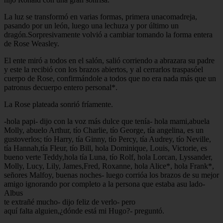
La luz se transformó en varias formas, primera unacomadreja,
pasando por un león, luego una lechuza y por último un
dragón.Sorpresivamente volvió a cambiar tomando la forma entera
de Rose Weasley.
El ente miró a todos en el salón, salió corriendo a abrazara su padre
y este la recibió con los brazos abiertos, y al cerrarlos traspasóel
cuerpo de Rose, confirmándole a todos que no era nada más que un
patronus decuerpo entero personal*.
La Rose plateada sonrió fríamente.
-hola papi- dijo con la voz más dulce que tenía- hola mami,abuela
Molly, abuelo Arthur, tío Charlie, tío George, tía angelina, es un
gustoverlos; tío Harry, tía Ginny, tío Percy, tía Audrey, tío Neville,
tía Hannah,tía Fleur, tío Bill, hola Dominique, Louis, Victorie, es
bueno verte Teddy,hola tía Luna, tío Rolf, hola Lorcan, Lyssander,
Molly, Lucy, Lily, James,Fred, Roxanne, hola Alice*, hola Frank*,
señores Malfoy, buenas noches- luego corrióa los brazos de su mejor
amigo ignorando por completo a la persona que estaba asu lado-
Albus
te extrañé mucho- dijo feliz de verlo- pero
aquí falta alguien,¿dónde está mi Hugo?- preguntó.