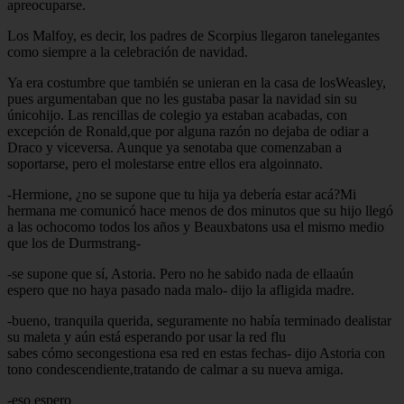
apreocuparse.
Los Malfoy, es decir, los padres de Scorpius llegaron tanelegantes
como siempre a la celebración de navidad.
Ya era costumbre que también se unieran en la casa de losWeasley,
pues argumentaban que no les gustaba pasar la navidad sin su
únicohijo. Las rencillas de colegio ya estaban acabadas, con
excepción de Ronald,que por alguna razón no dejaba de odiar a
Draco y viceversa. Aunque ya senotaba que comenzaban a
soportarse, pero el molestarse entre ellos era algoinnato.
-Hermione, ¿no se supone que tu hija ya debería estar acá?Mi
hermana me comunicó hace menos de dos minutos que su hijo llegó
a las ochocomo todos los años y Beauxbatons usa el mismo medio
que los de Durmstrang-
-se supone que sí, Astoria. Pero no he sabido nada de ellaaún
espero que no haya pasado nada malo- dijo la afligida madre.
-bueno, tranquila querida, seguramente no había terminado dealistar
su maleta y aún está esperando por usar la red flu
sabes cómo secongestiona esa red en estas fechas- dijo Astoria con
tono condescendiente,tratando de calmar a su nueva amiga.
-eso espero