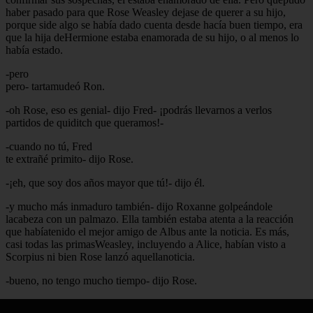
haber pasado para que Rose Weasley dejase de querer a su hijo,
porque side algo se había dado cuenta desde hacía buen tiempo, era
que la hija deHermione estaba enamorada de su hijo, o al menos lo
había estado.
-pero
pero- tartamudeó Ron.
-oh Rose, eso es genial- dijo Fred- ¡podrás llevarnos a verlos
partidos de quiditch que queramos!-
-cuando no tú, Fred
te extrañé primito- dijo Rose.
-¡eh, que soy dos años mayor que tú!- dijo él.
-y mucho más inmaduro también- dijo Roxanne golpeándole
lacabeza con un palmazo. Ella también estaba atenta a la reacción
que habíatenido el mejor amigo de Albus ante la noticia. Es más,
casi todas las primasWeasley, incluyendo a Alice, habían visto a
Scorpius ni bien Rose lanzó aquellanoticia.
-bueno, no tengo mucho tiempo- dijo Rose.
-pero nenita, ¿por qué no llegas aún? Ya son casi las doce-dijo el