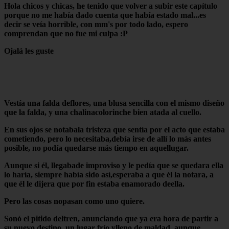
Hola chicos y chicas, he tenido que volver a subir este capítulo
porque no me había dado cuenta que había estado mal...es
decir se veía horrible, con mm's por todo lado, espero
comprendan que no fue mi culpa :P
Ojalá les guste
Vestía una falda deflores, una blusa sencilla con el mismo diseño
que la falda, y una chalinacolorinche bien atada al cuello.
En sus ojos se notabala tristeza que sentía por el acto que estaba
cometiendo, pero lo necesitaba,debía irse de allí lo más antes
posible, no podía quedarse más tiempo en aquellugar.
Aunque si él, llegabade improviso y le pedía que se quedara ella
lo haría, siempre había sido así,esperaba a que él la notara, a
que él le dijera que por fin estaba enamorado deella.
Pero las cosas nopasan como uno quiere.
Sonó el pitido deltren, anunciando que ya era hora de partir a
su nuevo destino, un lugar frío ylleno de maldad, aunque