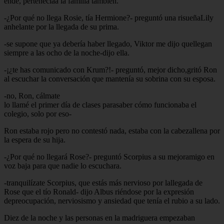
ende, pertenecíaa la familia también.
-¿Por qué no llega Rosie, tía Hermione?- preguntó una risueñaLily
anhelante por la llegada de su prima.
-se supone que ya debería haber llegado, Viktor me dijo quellegan
siempre a las ocho de la noche-dijo ella.
-¡¿te has comunicado con Krum?!- preguntó, mejor dicho,gritó Ron
al escuchar la conversación que mantenía su sobrina con su esposa.
-no, Ron, cálmate
lo llamé el primer día de clases parasaber cómo funcionaba el
colegio, solo por eso-
Ron estaba rojo pero no contestó nada, estaba con la cabezallena por
la espera de su hija.
-¿Por qué no llegará Rose?- preguntó Scorpius a su mejoramigo en
voz baja para que nadie lo escuchara.
-tranquilízate Scorpius, que estás más nervioso por lallegada de
Rose que el tío Ronald- dijo Albus riéndose por la expresión
depreocupación, nerviosismo y ansiedad que tenía el rubio a su lado.
Diez de la noche y las personas en la madriguera empezaban