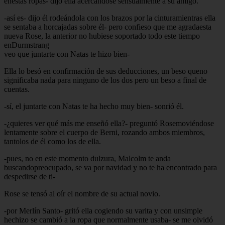
enestas ropas- dijo ella acercándose sensualmente a su amigo.
-así es- dijo él rodeándola con los brazos por la cinturamientras ella
se sentaba a horcajadas sobre él- pero confieso que me agradaesta
nueva Rose, la anterior no hubiese soportado todo este tiempo
enDurmstrang
veo que juntarte con Natas te hizo bien-
Ella lo besó en confirmación de sus deducciones, un beso queno
significaba nada para ninguno de los dos pero un beso a final de
cuentas.
-sí, el juntarte con Natas te ha hecho muy bien- sonrió él.
-¿quieres ver qué más me enseñó ella?- preguntó Rosemoviéndose
lentamente sobre el cuerpo de Berni, rozando ambos miembros,
tantolos de él como los de ella.
-pues, no en este momento dulzura, Malcolm te anda
buscandopreocupado, se va por navidad y no te ha encontrado para
despedirse de ti-
Rose se tensó al oír el nombre de su actual novio.
-por Merlín Santo- gritó ella cogiendo su varita y con unsimple
hechizo se cambió a la ropa que normalmente usaba- se me olvidó