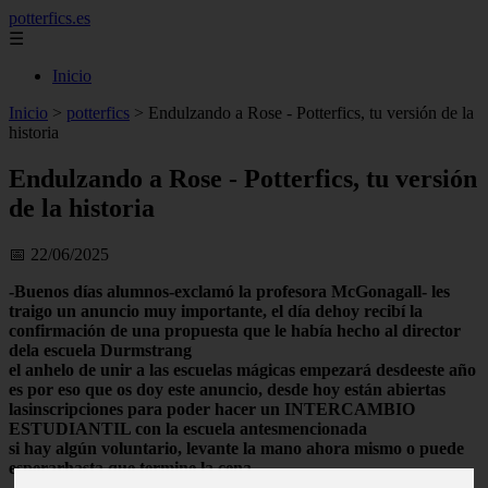
potterfics.es
☰
Inicio
Inicio
>
potterfics
>
Endulzando a Rose - Potterfics, tu versión de la
historia
Endulzando a Rose - Potterfics, tu versión
de la historia
📅 22/06/2025
-Buenos días alumnos-exclamó la profesora McGonagall- les
traigo un anuncio muy importante, el día dehoy recibí la
confirmación de una propuesta que le había hecho al director
dela escuela Durmstrang
el anhelo de unir a las escuelas mágicas empezará desdeeste año
es por eso que os doy este anuncio, desde hoy están abiertas
lasinscripciones para poder hacer un INTERCAMBIO
ESTUDIANTIL con la escuela antesmencionada
si hay algún voluntario, levante la mano ahora mismo o puede
esperarhasta que termine la cena
-