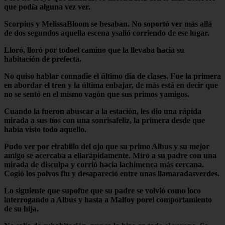
que podía alguna vez ver.
Scorpius y MelissaBloom se besaban. No soportó ver más allá
de dos segundos aquella escena ysalió corriendo de ese lugar.
Lloró, lloró por todoel camino que la llevaba hacia su
habitación de prefecta.
No quiso hablar connadie el último día de clases. Fue la primera
en abordar el tren y la última enbajar, de más está en decir que
no se sentó en el mismo vagón que sus primos yamigos.
Cuando la fueron abuscar a la estación, les dio una rápida
mirada a sus tíos con una sonrisafeliz, la primera desde que
había visto todo aquello.
Pudo ver por elrabillo del ojo que su primo Albus y su mejor
amigo se acercaba a ellarápidamente. Miró a su padre con una
mirada de disculpa y corrió hacia lachimenea más cercana.
Cogió los polvos flu y desapareció entre unas llamaradasverdes.
Lo siguiente que supofue que su padre se volvió como loco
interrogando a Albus y hasta a Malfoy porel comportamiento
de su hija.