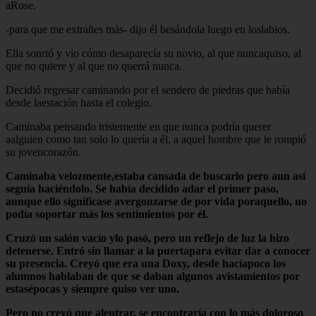
aRose.
-para que me extrañes más- dijo él besándola luego en loslabios.
Ella sonrió y vio cómo desaparecía su novio, al que nuncaquiso, al
que no quiere y al que no querrá nunca.
Decidió regresar caminando por el sendero de piedras que había
desde laestación hasta el colegio.
Caminaba pensando tristemente en que nunca podría querer
aalguien como tan solo lo quería a él, a aquel hombre que le rompió
su jovencorazón.
Caminaba velozmente,estaba cansada de buscarlo pero aun así
seguía haciéndolo. Se había decidido adar el primer paso,
aunque ello significase avergonzarse de por vida poraquello, no
podía soportar más los sentimientos por él.
Cruzó un salón vacío ylo pasó, pero un reflejo de luz la hizo
detenerse. Entró sin llamar a la puertapara evitar dar a conocer
su presencia. Creyó que era una Doxy, desde hacíapoco los
alumnos hablaban de que se daban algunos avistamientos por
estasépocas y siempre quiso ver uno.
Pero no creyó que alentrar, se encontraría con lo más doloroso