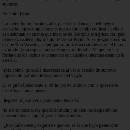
supuesto.
Malcolm Krum.
Un joven fuerte, fornido, alto, piel color blanca, cabellonegro
azabache, ojos completamente negros (un cambio radical en ella si
es quetoman en cuenta que los ojos de Scorpius son grises casi para
blancos). Esdecir, digno hijo de Viktor Krum. Si se preguntan cómo
es que Ron Weasley aceptóque su princesita estuviese con el hijo del
ex novio de su esposa, pues,créanme, no lo sabe. Ya que no hay
forma que los padres se contacten con sushijos mientras están en la
escuela.
-¡Malcolm!- gritó ella desesperada al ver el cabello de sunovio
ingresando por una de las puertas del vagón.
Él se giró rápidamente al oír la voz de la chica con la queestaba
desde hacía unos meses.
-llegaste- dijo al verla caminando hacia él.
-lo siento mucho, me quedé dormida y ni bien me despertévine
corriendo hacia aquí- dijo ella abrazándolo.
-¿Por qué no estoy seguro de que eso es lo que haya pasadocon