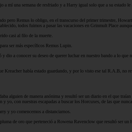
jo a mí una semana de resfriado y a Harry igual solo que a su estado le
do pero Remus lo obligo, en el transcurso del primer trimestre, Howart
tablecido, todos fuimos a pasar las vacaciones en Grinmult Place aunque
do casi al filo de la muerte.
 para ser más específicos Remus Lupin.
ó y dio a conocer su deseo de querer luchar en nuestro bando a lo que n
que Kreacher había estado guardando, y por lo visto ese tal R.A.B, no 
aba alguien de manera anónima y resultó ser un diario en el que traían 
n y yo, con nuestras escapadas a buscar los Horcuxes, de las que nunca
arry y yo comencemos a distanciarnos.
 pluma de oro que perteneció a Rowena Ravenclow que resultó ser un ho