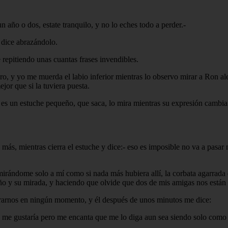
 año o dos, estate tranquilo, y no lo eches todo a perder.-
 dice abrazándolo.
 repitiendo unas cuantas frases invendibles.
ro, y yo me muerda el labio inferior mientras lo observo mirar a Ron al
ejor que si la tuviera puesta.
algo es un estuche pequeño, que saca, lo mira mientras su expresión cam
más, mientras cierra el estuche y dice:- eso es imposible no va a pasar
rándome solo a mí como si nada más hubiera allí, la corbata agarrada e
 y su mirada, y haciendo que olvide que dos de mis amigas nos están ob
mirarnos en ningún momento, y él después de unos minutos me dice:
 me gustaría pero me encanta que me lo diga aun sea siendo solo como 