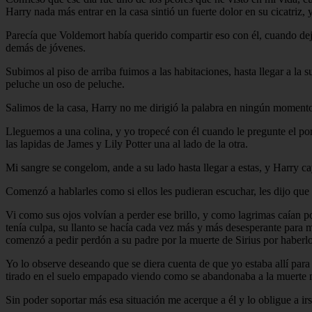
Harry nada más entrar en la casa sintió un fuerte dolor en su cicatriz,
Parecía que Voldemort había querido compartir eso con él, cuando dejo
demás de jóvenes.
Subimos al piso de arriba fuimos a las habitaciones, hasta llegar a la 
peluche un oso de peluche.
Salimos de la casa, Harry no me dirigió la palabra en ningún momento
Lleguemos a una colina, y yo tropecé con él cuando le pregunte el por 
las lapidas de James y Lily Potter una al lado de la otra.
Mi sangre se congelom, ande a su lado hasta llegar a estas, y Harry ca
Comenzó a hablarles como si ellos les pudieran escuchar, les dijo qu
Vi como sus ojos volvían a perder ese brillo, y como lagrimas caían po
tenía culpa, su llanto se hacía cada vez más y más desesperante para m
comenzó a pedir perdón a su padre por la muerte de Sirius por haberlo
Yo lo observe deseando que se diera cuenta de que yo estaba allí para 
tirado en el suelo empapado viendo como se abandonaba a la muerte mi
Sin poder soportar más esa situación me acerque a él y lo obligue a ir