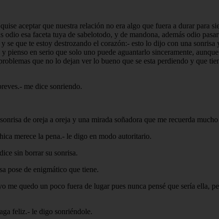
uise aceptar que nuestra relación no era algo que fuera a durar para si
más odio esa faceta tuya de sabelotodo, y de mandona, además odio pasar
 y se que te estoy destrozando el corazón:- esto lo dijo con una sonris
y pienso en serio que solo uno puede aguantarlo sinceramente, aunque 
oblemas que no lo dejan ver lo bueno que se esta perdiendo y que tiene
breves.- me dice sonriendo.
a sonrisa de oreja a oreja y una mirada soñadora que me recuerda mucho
chica merece la pena.- le digo en modo autoritario.
ice sin borrar su sonrisa.
sa pose de enigmático que tiene.
yo me quedo un poco fuera de lugar pues nunca pensé que sería ella, pe
ga feliz.- le digo sonriéndole.