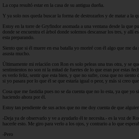
La copa resultó estar en la casa de su antigua dueña.
Y ya solo nos queda buscar la forma de destrozarlos y de matar a la q
Estoy en la torre de Gryfindor asomada a una ventana desde la que pue
donde se encuentra el árbol donde solemos descansar los tres, y allí es
esta preparando.
Siento que si él muere en esa batalla yo moriré con él algo que me da
asusta mucho.
Últimamente mi relación con Ron es solo peleas una tras otra, y se q
sentimientos no son ni la mitad de fuertes de lo que eran por estas f
es verlo feliz, sentir que esta bien, y que no sufre, cosa que no sien
si yo pasara por lo que él se que estaría igual o peor, y más si creo que
Cosa que me fastidia pues no se da cuenta que no lo esta, ya que yo 
haciendo ahora por él.
Estoy tan pendiente de sus actos que no me doy cuenta de que alguie
-Deja ya de observarlo y ve a ayudarlo él te necesita.- es la voz de 
hacerle esto. Me giro para verlo a los ojos, y contrario a lo que espe
-Pero