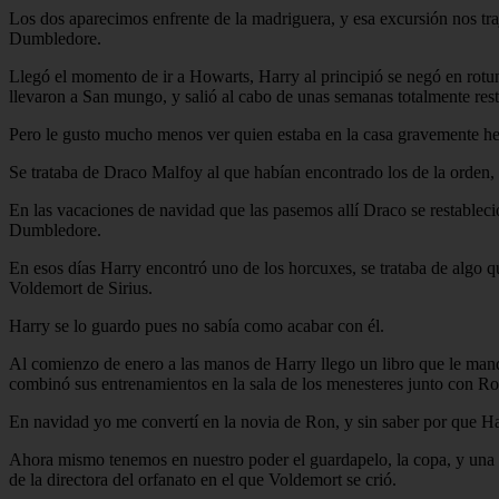
Los dos aparecimos enfrente de la madriguera, y esa excursión nos tra
Dumbledore.
Llegó el momento de ir a Howarts, Harry al principió se negó en rotun
llevaron a San mungo, y salió al cabo de unas semanas totalmente res
Pero le gusto mucho menos ver quien estaba en la casa gravemente heri
Se trataba de Draco Malfoy al que habían encontrado los de la orden,
En las vacaciones de navidad que las pasemos allí Draco se restableci
Dumbledore.
En esos días Harry encontró uno de los horcuxes, se trataba de algo 
Voldemort de Sirius.
Harry se lo guardo pues no sabía como acabar con él.
Al comienzo de enero a las manos de Harry llego un libro que le mand
combinó sus entrenamientos en la sala de los menesteres junto con Ro
En navidad yo me convertí en la novia de Ron, y sin saber por que H
Ahora mismo tenemos en nuestro poder el guardapelo, la copa, y una
de la directora del orfanato en el que Voldemort se crió.