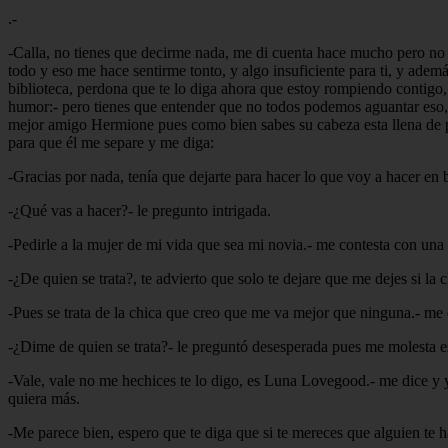
.-
-Calla, no tienes que decirme nada, me di cuenta hace mucho pero no q
todo y eso me hace sentirme tonto, y algo insuficiente para ti, y ade
biblioteca, perdona que te lo diga ahora que estoy rompiendo contigo,
humor:- pero tienes que entender que no todos podemos aguantar eso, 
mejor amigo Hermione pues como bien sabes su cabeza esta llena de pr
para que él me separe y me diga:
-Gracias por nada, tenía que dejarte para hacer lo que voy a hacer en 
-¿Qué vas a hacer?- le pregunto intrigada.
-Pedirle a la mujer de mi vida que sea mi novia.- me contesta con un
-¿De quien se trata?, te advierto que solo te dejare que me dejes si la 
-Pues se trata de la chica que creo que me va mejor que ninguna.- me d
-¿Dime de quien se trata?- le preguntó desesperada pues me molesta e
-Vale, vale no me hechices te lo digo, es Luna Lovegood.- me dice y 
quiera más.
-Me parece bien, espero que te diga que si te mereces que alguien te ha