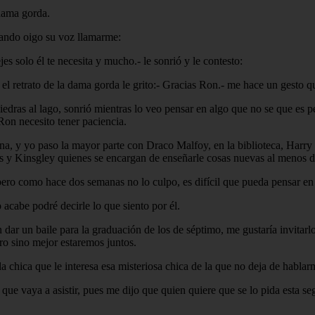
 dama gorda.
uando oigo su voz llamarme:
es solo él te necesita y mucho.- le sonrió y le contesto:
 el retrato de la dama gorda le grito:- Gracias Ron.- me hace un gesto q
edras al lago, sonrió mientras lo veo pensar en algo que no se que es p
Ron necesito tener paciencia.
, y yo paso la mayor parte con Draco Malfoy, en la biblioteca, Harry p
y Kinsgley quienes se encargan de enseñarle cosas nuevas al menos d
ro como hace dos semanas no lo culpo, es difícil que pueda pensar en a
cabe podré decirle lo que siento por él.
r un baile para la graduación de los de séptimo, me gustaría invitarlo
ero sino mejor estaremos juntos.
 la chica que le interesa esa misteriosa chica de la que no deja de habl
e vaya a asistir, pues me dijo que quien quiere que se lo pida esta seg