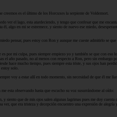
ue creemos es el último de los Horcuxes la serpiente de Voldemort.
do ver el lago, esta atardeciendo, y tengo que confesar que me encanta 
ta él, algo en mi se estremece, y siento de nuevo ese miedo, desesperante
 miedo pensar, pues estoy con Ron y aunque me cueste admitirlo se que 
ue es por mi culpa, pues siempre empiezo yo y también se que con eso l
echas el año pasado, no al menos con respecto a Ron, pero sin embargo 
to desde hace mucho tiempo, pues siempre esta triste, y sus ojos han perd
 estoy solo.
siempre voy a estar allí en todo momento, sin necesidad de que él me l
n me esta observando hasta que escucho su voz susurrándome al oído:
Ron, y siento que de mis ojos salen algunas lagrimas pues me doy cuenta
raba ver, que era tristeza y decepción encuentro una expresión de alegrí