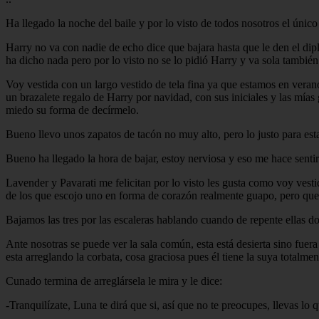
Ha llegado la noche del baile y por lo visto de todos nosotros el ún
Harry no va con nadie de echo dice que bajara hasta que le den el dip
ha dicho nada pero por lo visto no se lo pidió Harry y va sola tambié
Voy vestida con un largo vestido de tela fina ya que estamos en vera
un brazalete regalo de Harry por navidad, con sus iniciales y las mías
miedo su forma de decírmelo.
Bueno llevo unos zapatos de tacón no muy alto, pero lo justo para esta
Bueno ha llegado la hora de bajar, estoy nerviosa y eso me hace senti
Lavender y Pavarati me felicitan por lo visto les gusta como voy ves
de los que escojo uno en forma de corazón realmente guapo, pero que 
Bajamos las tres por las escaleras hablando cuando de repente ellas do
Ante nosotras se puede ver la sala común, esta está desierta sino fuer
esta arreglando la corbata, cosa graciosa pues él tiene la suya totalme
Cunado termina de arreglársela le mira y le dice:
-Tranquilízate, Luna te dirá que si, así que no te preocupes, llevas lo q