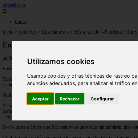
potterfics.es
☰
Inicio
Inicio
>
potterfics
>
Enseñame a ser feliz a tu lado. - Fanfics de Harry
Enseñame a ser feliz a tu lado. - Fanfics d
📅 28/06/2025
Utilizamos cookies
Enséñame a ser feliz a tu lado.
Usamos cookies y otras técnicas de rastreo pa
Ya falta poco para lo que será la última batalla o eso es lo que Harry 
anuncios adecuados, para analizar el tráfico e
es algo muy raro, bueno os contaré lo que ha sido de nosotros hasta a
Será un resumen muy corto.
Aceptar
Rechazar
Configurar
Al termino del sexto año nos fuimos cada uno a su casa, a lo que sería
la madriguera para la boda de Fleur y Bill, recuerdo que esos días que 
aceptándolo.
Eso le costo a Harry que Ron estuviera unos días sin hablarle, días en
Confieso que ese día fue uno de los peores que he visto en mi vida, cu