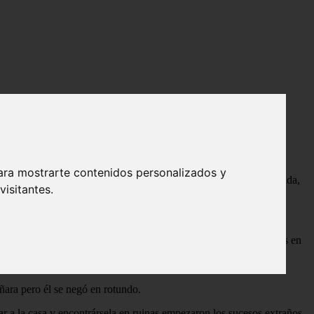
ara mostrarte contenidos personalizados y
o miedo de que ese día llegue, no entiendo por que estoy tan asustada,
isitantes.
re de los Dursley, después de nuestra despedida todos nos reunimos en
te le repitió que no podía estar con ella, y ella al final acabo
añara pero él se negó en rotundo.
ar a la casa y encontrársela en ruinas empezaron los sucesos extraños,