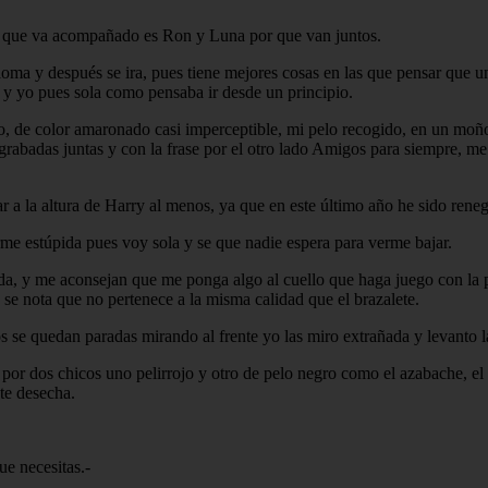
ico que va acompañado es Ron y Luna por que van juntos.
loma y después se ira, pues tiene mejores cosas en las que pensar que u
n y yo pues sola como pensaba ir desde un principio.
no, de color amaronado casi imperceptible, mi pelo recogido, en un moño
 grabadas juntas y con la frase por el otro lado Amigos para siempre, me
r a la altura de Harry al menos, ya que en este último año he sido reneg
rme estúpida pues voy sola y se que nadie espera para verme bajar.
tida, y me aconsejan que me ponga algo al cuello que haga juego con la
se nota que no pertenece a la misma calidad que el brazalete.
s se quedan paradas mirando al frente yo las miro extrañada y levanto la
a por dos chicos uno pelirrojo y otro de pelo negro como el azabache, el
nte desecha.
ue necesitas.-