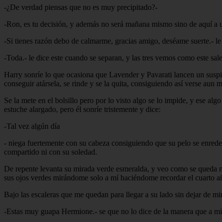
-¿De verdad piensas que no es muy precipitado?-
-Ron, es tu decisión, y además no será mañana mismo sino de aquí a un
-Si tienes razón debo de calmarme, gracias amigo, deséame suerte.- le
-Toda.- le dice este cuando se separan, y las tres vemos como este sale
Harry sonríe lo que ocasiona que Lavender y Pavarati lancen un suspi
conseguir atársela, se rinde y se la quita, consiguiendo así verse aun m
Se la mete en el bolsillo pero por lo visto algo se lo impide, y ese 
estuche alargado, pero él sonríe tristemente y dice:
-Tal vez algún día
- niega fuertemente con su cabeza consiguiendo que su pelo se enrede 
compartido ni con su soledad.
De repente levanta su mirada verde esmeralda, y veo como se queda mi
sus ojos verdes mirándome solo a mí haciéndome recordar el cuarto año
Bajo las escaleras que me quedan para llegar a su lado sin dejar de 
-Estas muy guapa Hermione.- se que no lo dice de la manera que a mi