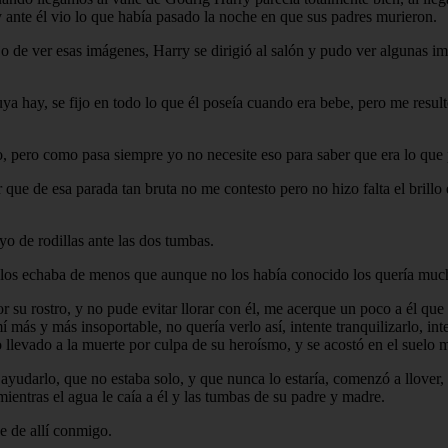
 y ante él vio lo que había pasado la noche en que sus padres murieron.
 de ver esas imágenes, Harry se dirigió al salón y pudo ver algunas im
suya hay, se fijo en todo lo que él poseía cuando era bebe, pero me resul
, pero como pasa siempre yo no necesite eso para saber que era lo que
que de esa parada tan bruta no me contesto pero no hizo falta el brillo e
yo de rodillas ante las dos tumbas.
e los echaba de menos que aunque no los había conocido los quería much
r su rostro, y no pude evitar llorar con él, me acerque un poco a él que
í más y más insoportable, no quería verlo así, intente tranquilizarlo, i
 llevado a la muerte por culpa de su heroísmo, y se acostó en el suelo 
ayudarlo, que no estaba solo, y que nunca lo estaría, comenzó a llover, 
entras el agua le caía a él y las tumbas de su padre y madre.
se de allí conmigo.