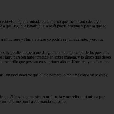
esta vista, fijo mi mirada en un punto que me encanta del lago,
 a que llegue la batalla que solo él puede afrontar y para la que se
si él muriese y Harry viviese yo podría seguir adelante, y eso me
o estoy perdiendo pero me da igual no me importa perderlo, pues mis
por Harry parecen haber crecido en sobre manera, y lo único que deseo
ido ese brillo que poseían en su primer año en Howarts, y no lo culpo
lame, sin necesidad de que él me nombre, o me ame como yo lo estoy
 de que él lo sabe y me siento mal, sucia y me odio a mi misma por
a y una enorme sonrisa adornando su rostro.