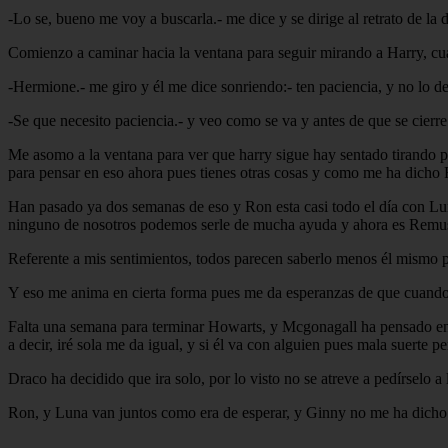
-Lo se, bueno me voy a buscarla.- me dice y se dirige al retrato de la
Comienzo a caminar hacia la ventana para seguir mirando a Harry, c
-Hermione.- me giro y él me dice sonriendo:- ten paciencia, y no lo dej
-Se que necesito paciencia.- y veo como se va y antes de que se cierre
Me asomo a la ventana para ver que harry sigue hay sentado tirando pi
para pensar en eso ahora pues tienes otras cosas y como me ha dicho 
Han pasado ya dos semanas de eso y Ron esta casi todo el día con Luna
ninguno de nosotros podemos serle de mucha ayuda y ahora es Remus 
Referente a mis sentimientos, todos parecen saberlo menos él mismo pe
Y eso me anima en cierta forma pues me da esperanzas de que cuando a
Falta una semana para terminar Howarts, y Mcgonagall ha pensado en da
a decir, iré sola me da igual, y si él va con alguien pues mala suerte p
Draco ha decidido que ira solo, por lo visto no se atreve a pedírselo a
Ron, y Luna van juntos como era de esperar, y Ginny no me ha dicho qu
..