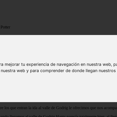
 Potter
e Harry Potter
ra mejorar tu experiencia de navegación en nuestra web, p
piensa, espero que este en lo cierto aunque si hay que ser sinceros teng
n nuestra web y para comprender de donde llegan nuestros v
hora.
 nuestra despedida de nuestras familias, y para Harry su pase a ser lib
pasamos allí fueron un poco tensionados al menos entre Ginny y Harry, es
tre los que entran la ida al valle de Godrig le ofrecimos que nos acomp
ando llegamos al valle de Godrig Harry parecía totalmente bien, al lleg