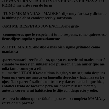
.TEVAS A FRANCIA Y NO VOLVERAS A VER MAS A TU
PRIMO-me grito roja de furia
-TUNO ME MANDAS "MADRE"-dije muy furiosa y diciendo
la ultima palabra condesprecio y sarcasmo
-AMI ME RESPETAS JOVENCITA-me grito
-comoquieres que te respeten si tu no respetas, como quieres eso
fleur-dijetranquila y pausadamente
-SOYTU MADRE-me dijo o mas bien siguió gritando como
maniática
-parecesnotarlo recién ahora, que yo recuerde mi madre murió
cuando yo nací y en sulugar solo pusieron a una mujer que me
odia tanto como yo a ella
si "madre" TEODIO-eso ultimo lo grite, y un segundo después
tenia una enorme marca en lamejilla derecha y lagrimas en los
ojos, fleur pareció salir de un transe y darsecuenta lo que hizo,
entonces trato de tocarme pero me aparte brusca mente y
antesde correr a mi habitación le dije con desprecio y odio.
-estoera lo ultimo que te faltaba para estar completa MAMÁ- y
cerré de un portazo