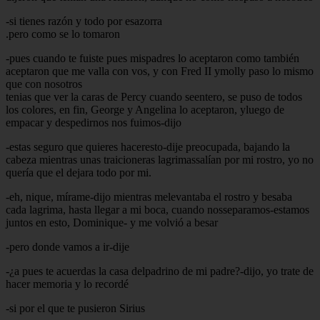
-si tienes razón y todo por esazorra
.pero como se lo tomaron
-pues cuando te fuiste pues mispadres lo aceptaron como también
aceptaron que me valla con vos, y con Fred II ymolly paso lo mismo
que con nosotros
tenias que ver la caras de Percy cuando seentero, se puso de todos
los colores, en fin, George y Angelina lo aceptaron, yluego de
empacar y despedirnos nos fuimos-dijo
-estas seguro que quieres haceresto-dije preocupada, bajando la
cabeza mientras unas traicioneras lagrimassalían por mi rostro, yo no
quería que el dejara todo por mi.
-eh, nique, mírame-dijo mientras melevantaba el rostro y besaba
cada lagrima, hasta llegar a mi boca, cuando nosseparamos-estamos
juntos en esto, Dominique- y me volvió a besar
-pero donde vamos a ir-dije
-¿a pues te acuerdas la casa delpadrino de mi padre?-dijo, yo trate de
hacer memoria y lo recordé
-si por el que te pusieron Sirius