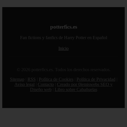
potterfics.es
Fan fictions y fanfics de Harry Potter en Español
Inicio
© 2026 potterfics.es. Todos los derechos reservados.
Sitemap
|
RSS
|
Política de Cookies
|
Política de Privacidad
|
Aviso legal
|
Contacto
|
Creado por 0lemiswebs SEO y
Diseño web
|
Libro sobre Cabañuelas