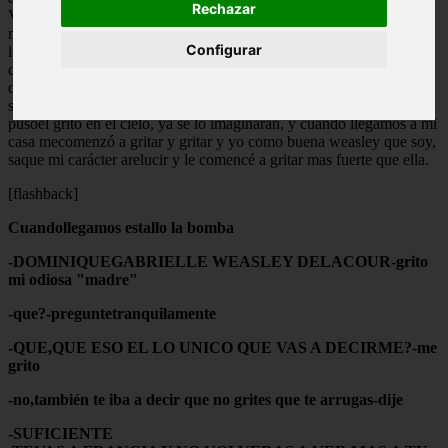
Rechazar
Victorie-soy-la-mas-zorra-del-mundo-weasley lo beso enfrente de
mis narices, no es que sea celosa, ni que desconfié de james pero
Configurar
loque pasa es que MI novio le dijo que me amaba a mi, y ella fue
corriendo acontárselo a fleur-solo-quiero-a-vicky-por-que-es-mas-
delacour-y-odio-a-nique-por-que-es-mas-weasley-weasleyDelacour,
si ya se es muy largo no, bueno el punto es que cuando se entero
pusoel grito en el cielo, ya se lo imaginaran, y cuando llegamos a mi
casa mecomenzó a gritar y gritar y yo como buena weasley que soy,
saque mi carácter arelucir y le comencé a gritar mas fuerte que ella.
[flashback]
Cuandollegamos estallo la bomba
-DOMINIQUEGABRIELLE WEASLEY DELACOUR-grito
mi odiosa "madre"
-que?-preguntetranquilamente
-QUE,QUE ESO EL LO UNICO QUE VAS A DECIRME?-me
grito
-no,también te iba a decir que no grites que te arrugas-dije
-SUFICIENTE