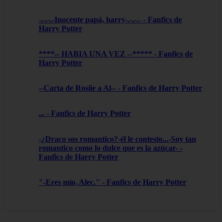
-.-.-.-Inocente papá, harry-.-.-.- - Fanfics de
Harry Potter
****-- HABIA UNA VEZ --***** - Fanfics de
Harry Potter
--Carta de Rosiie a Al-- - Fanfics de Harry Potter
... - Fanfics de Harry Potter
-¿Draco sos romantico?-él le contesto...-Soy tan
romantico como lo dulce que es la azúcar- -
Fanfics de Harry Potter
"-Eres mío, Alec." - Fanfics de Harry Potter