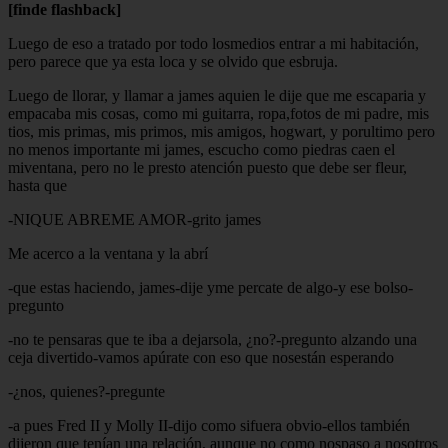
[finde flashback]
Luego de eso a tratado por todo losmedios entrar a mi habitación,
pero parece que ya esta loca y se olvido que esbruja.
Luego de llorar, y llamar a james aquien le dije que me escaparia y
empacaba mis cosas, como mi guitarra, ropa,fotos de mi padre, mis
tios, mis primas, mis primos, mis amigos, hogwart, y porultimo pero
no menos importante mi james, escucho como piedras caen el
miventana, pero no le presto atención puesto que debe ser fleur,
hasta que
-NIQUE ABREME AMOR-grito james
Me acerco a la ventana y la abrí
-que estas haciendo, james-dije yme percate de algo-y ese bolso-
pregunto
-no te pensaras que te iba a dejarsola, ¿no?-pregunto alzando una
ceja divertido-vamos apúrate con eso que nosestán esperando
-¿nos, quienes?-pregunte
-a pues Fred II y Molly II-dijo como sifuera obvio-ellos también
dijeron que tenían una relación, aunque no como nospaso a nosotros