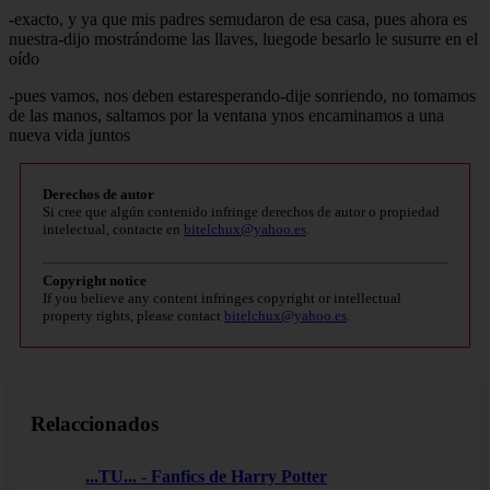
-exacto, y ya que mis padres semudaron de esa casa, pues ahora es
nuestra-dijo mostrándome las llaves, luegode besarlo le susurre en el
oído
-pues vamos, nos deben estaresperando-dije sonriendo, no tomamos
de las manos, saltamos por la ventana ynos encaminamos a una
nueva vida juntos
Derechos de autor
Si cree que algún contenido infringe derechos de autor o propiedad
intelectual, contacte en
bitelchux@yahoo.es
.
Copyright notice
If you believe any content infringes copyright or intellectual
property rights, please contact
bitelchux@yahoo.es
.
Relaccionados
...TU... - Fanfics de Harry Potter