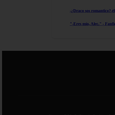
-¿Draco sos romantico?-él 
"-Eres mío, Alec." - Fanf