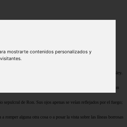
ara mostrarte contenidos personalizados y
isitantes.
lante. Esta vez fue el turno, por segunda vez, de la familia Weasley.
engendro maligno. Ron no fue la excepción, y aquella noche, al
uese a encontrar a su hermano diciéndole que en realidad todo era un
io sepulcral de Ron. Sus ojos apenas se veían reflejados por el fuego;
a a romper alguna otra cosa o a posar la vista sobre las líneas borrosas