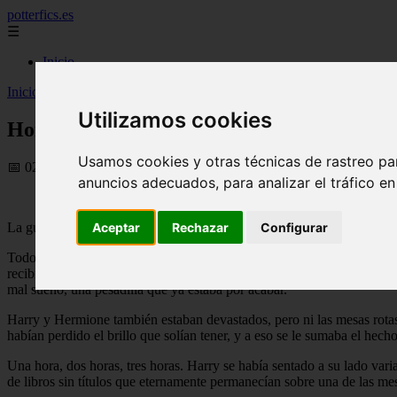
potterfics.es
☰
Inicio
Inicio
>
potterfics
>
Hora de llorar - Fanfics de Harry Potter
Utilizamos cookies
Hora de llorar - Fanfics de Harry Potter
Usamos cookies y otras técnicas de rastreo pa
📅 02/07/2025
anuncios adecuados, para analizar el tráfico e
Aceptar
Rechazar
Configurar
La guerra seguía privando al mundo de muchas vidas inocentes, y a los 
Todos de cabello rojo como el fuego, todos valientes como leones, to
recibir la noticia, no pudo hacer más que enroscarse en el sofá frente
mal sueño, una pesadilla que ya estaba por acabar.
Harry y Hermione también estaban devastados, pero ni las mesas rotas p
habían perdido el brillo que solían tener, y a eso se le sumaba el hec
Una hora, dos horas, tres horas. Harry se había sentado a su lado varia
de libros sin títulos que eternamente permanecían sobre una de las me