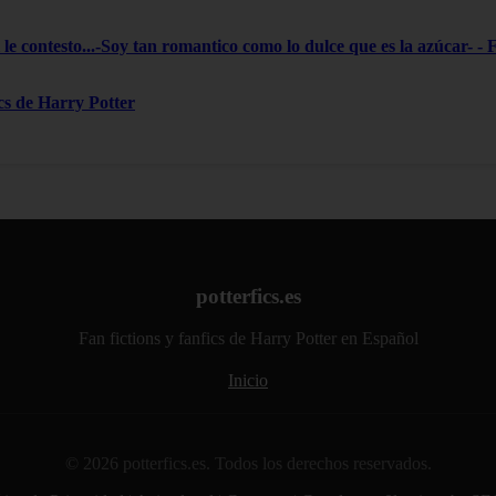
le contesto...-Soy tan romantico como lo dulce que es la azúcar- - 
ics de Harry Potter
potterfics.es
Fan fictions y fanfics de Harry Potter en Español
Inicio
© 2026 potterfics.es. Todos los derechos reservados.