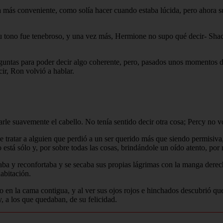
a más conveniente, como solía hacer cuando estaba lúcida, pero ahora s
su tono fue tenebroso, y una vez más, Hermione no supo qué decir- Shac
ntas para poder decir algo coherente, pero, pasados unos momentos de s
cir, Ron volvió a hablar.
arle suavemente el cabello. No tenía sentido decir otra cosa; Percy no vo
 tratar a alguien que perdió a un ser querido más que siendo permisiv
stá sólo y, por sobre todas las cosas, brindándole un oído atento, por m
aba y reconfortaba y se secaba sus propias lágrimas con la manga derech
abitación.
 en la cama contigua, y al ver sus ojos rojos e hinchados descubrió qu
 a los que quedaban, de su felicidad.