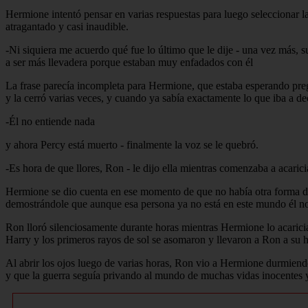
Hermione intentó pensar en varias respuestas para luego seleccionar l
atragantado y casi inaudible.
-Ni siquiera me acuerdo qué fue lo último que le dije - una vez más, 
a ser más llevadera porque estaban muy enfadados con él
La frase parecía incompleta para Hermione, que estaba esperando pregu
y la cerró varias veces, y cuando ya sabía exactamente lo que iba a de
-Él no entiende nada
y ahora Percy está muerto - finalmente la voz se le quebró.
-Es hora de que llores, Ron - le dijo ella mientras comenzaba a acarici
Hermione se dio cuenta en ese momento de que no había otra forma de
demostrándole que aunque esa persona ya no está en este mundo él no e
Ron lloró silenciosamente durante horas mientras Hermione lo acarici
Harry y los primeros rayos de sol se asomaron y llevaron a Ron a su h
Al abrir los ojos luego de varias horas, Ron vio a Hermione durmiendo
y que la guerra seguía privando al mundo de muchas vidas inocentes y,