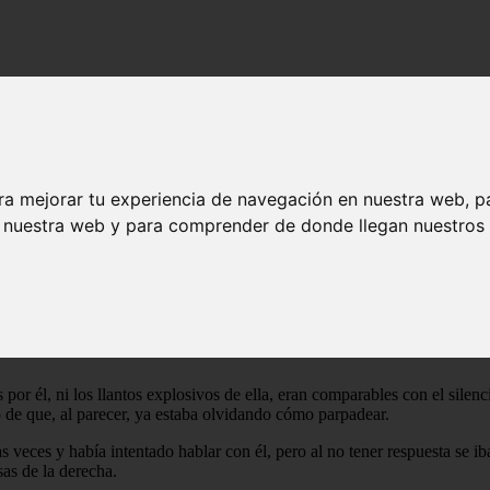
ra mejorar tu experiencia de navegación en nuestra web, p
n nuestra web y para comprender de donde llegan nuestros v
Hora de llorar
que quedaban, de su felicidad. Cada vez se hacía más difícil seguir ade
dos Gryffindors hasta la médula y todos sufriendo por culpa del mismo 
 a la chimenea y mirar el fuego revoloteando en su hogar, como si allí f
or él, ni los llantos explosivos de ella, eran comparables con el silenc
ho de que, al parecer, ya estaba olvidando cómo parpadear.
s veces y había intentado hablar con él, pero al no tener respuesta se ib
sas de la derecha.