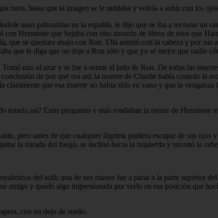
 ratos, hasta que la imagen se le nublaba y volvía a subir con los ojos 
ndole unas palmaditas en la espalda, le dijo que se iba a recostar un ra
uzó con Hermione que bajaba con otro montón de libros de esos que Harry
que se quedara abajo con Ron. Ella asintió con la cabeza y por sus ade
falta que le diga que no deje a Ron sólo y que yo sé mejor que nadie c
o. Tomó uno al azar y se fue a sentar al lado de Ron. De todas las muert
 conclusión de por qué era así; la muerte de Charlie había costado la r
a claramente que esa muerte no había sido en vano y que la venganza ll
 estaría así? Estas preguntas y más rondaban la mente de Hermione mien
 llanto, pero antes de que cualquier lágrima pudiera escapar de sus ojos
itar la mirada del fuego, se inclinó hacia la izquierda y recostó la cab
poyabrazos del sofá; una de sus manos fue a parar a la parte superior del
 su amigo y quedó algo impresionada por verlo en esa posición que hací
áspera, con un dejo de sueño.