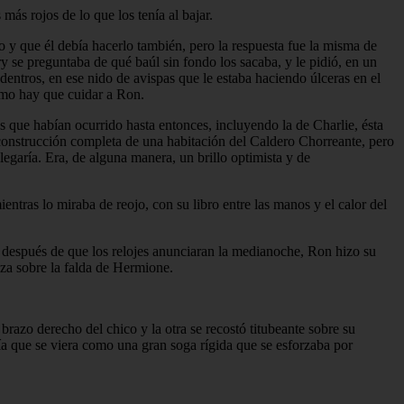
más rojos de lo que los tenía al bajar.
to y que él debía hacerlo también, pero la respuesta fue la misma de
 se preguntaba de qué baúl sin fondo los sacaba, y le pidió, en un
ntros, en ese nido de avispas que le estaba haciendo úlceras en el
ómo hay que cuidar a Ron.
es que habían ocurrido hasta entonces, incluyendo la de Charlie, ésta
econstrucción completa de una habitación del Caldero Chorreante, pero
egaría. Era, de alguna manera, un brillo optimista y de
tras lo miraba de reojo, con su libro entre las manos y el calor del
 y después de que los relojes anunciaran la medianoche, Ron hizo su
eza sobre la falda de Hermione.
 brazo derecho del chico y la otra se recostó titubeante sobre su
a que se viera como una gran soga rígida que se esforzaba por