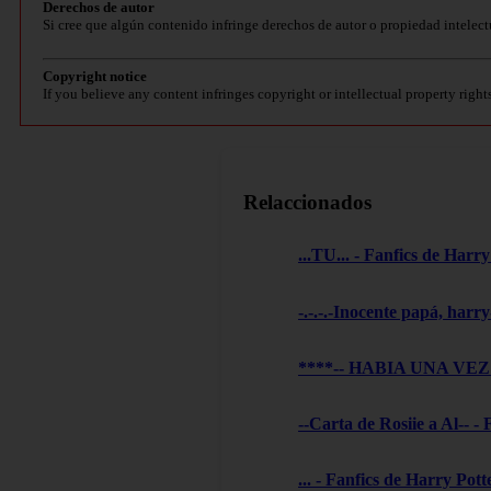
Derechos de autor
Si cree que algún contenido infringe derechos de autor o propiedad intelect
Copyright notice
If you believe any content infringes copyright or intellectual property right
Relaccionados
...TU... - Fanfics de Harry
-.-.-.-Inocente papá, harry
****-- HABIA UNA VEZ --
--Carta de Rosiie a Al-- -
... - Fanfics de Harry Pott