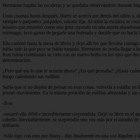
Hermione bajaba las escaleras y se quedaba observándolo durante largos
Unas cuantas horas después, Harry se acercó por detrás del sillón y, dá
siempre y parpadeo, parpadeo, mirada fija. Al subir la escalera se cr
susurro que retumbó como una gota cayendo en una tapera abandonada, 
estómago, tuvo ganas de pegarle una bofetada y decirle que no hacía 
Ella caminó hasta la mesa de libros y dejó allí los que llevaba consig
había sido la que peor se había tomado. Hermione no podía llegar a la
Ron había continuado su vida con un nuevo brillo en los ojos que decí
determinación.
¿Pero qué era lo que le ocurría ahora? ¿En qué pensaba? ¿Hasta cuándo
fuego calentando sus rodillas.
Sabía que si no dejaba de pensar en esas cosas, volvería a estallar en
primer movimiento. En la misma posición de rodillas abrazadas y sin qu
-Ron
-susurró ella débil e increíblemente sorprendida. Dejó su libro en el a
cabello. Inevitablemente, se sorprendió una vez más por el tamaño de
doblarse.
-Sólo sigo con esto por Harry - dijo finalmente en una voz lúgubre y 