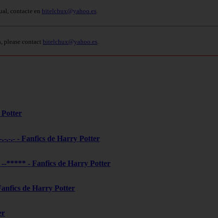
ual, contacte en
bitelchux@yahoo.es
.
s, please contact
bitelchux@yahoo.es
.
 Potter
-.-.-.- - Fanfics de Harry Potter
***** - Fanfics de Harry Potter
 Fanfics de Harry Potter
er