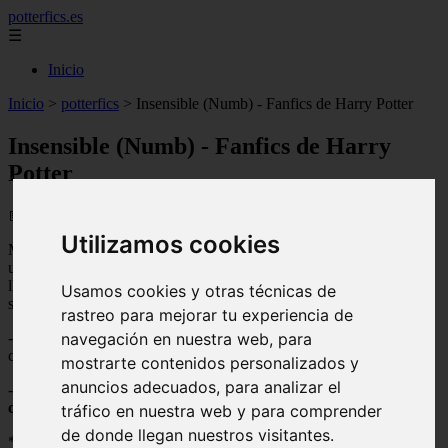
potterfics.es
☰
Inicio
Inicio
>
potterfics
>
Insensible (Numb) - Fanfics de Harry Potter
Insensible (Numb) - Fanfics de Harry
Potter
📅 11/08/2025
Utilizamos cookies
Me encontraba recostada en mi cama, sonriendo. Ya solo quedaban
unos minutos y nos iriamos al concurso. Vaya sorpresa que se
llevarian. Ya tengo todo listo, hable con la profesora, mantendra el
Usamos cookies y otras técnicas de
silencio...
rastreo para mejorar tu experiencia de
-Ya nos vamos- Me miro con cara de sorprendida.-¿Piensas ir al
navegación en nuestra web, para
concurso en esa facha? Esto es algo decente.
mostrarte contenidos personalizados y
anuncios adecuados, para analizar el
-Pues claro, madre. No te preocupes, no notaras que estoy alla.-
Al
comienzo
pense.Disimule una sonrisa.
tráfico en nuestra web y para comprender
de donde llegan nuestros visitantes.
***