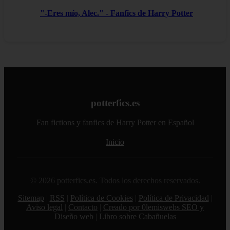
"-Eres mío, Alec." - Fanfics de Harry Potter
potterfics.es
Fan fictions y fanfics de Harry Potter en Español
Inicio
© 2026 potterfics.es. Todos los derechos reservados.
Sitemap
|
RSS
|
Política de Cookies
|
Política de Privacidad
|
Aviso legal
|
Contacto
|
Creado por 0lemiswebs SEO y
Diseño web
|
Libro sobre Cabañuelas