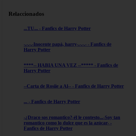
Relaccionados
...TU... - Fanfics de Harry Potter
-.-.-.-Inocente papá, harry-.-.-.- - Fanfics de
Harry Potter
****-- HABIA UNA VEZ --***** - Fanfics de
Harry Potter
--Carta de Rosiie a Al-- - Fanfics de Harry Potter
... - Fanfics de Harry Potter
-¿Draco sos romantico?-él le contesto...-Soy tan
romantico como lo dulce que es la azúcar- -
Fanfics de Harry Potter