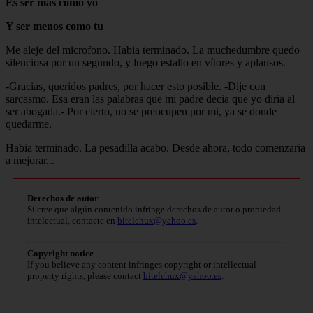
Es ser más como yo
Y ser menos como tu
Me aleje del microfono. Habia terminado. La muchedumbre quedo
silenciosa por un segundo, y luego estallo en vítores y aplausos.
-Gracias, queridos padres, por hacer esto posible. -Dije con
sarcasmo. Esa eran las palabras que mi padre decia que yo diria al
ser abogada.- Por cierto, no se preocupen por mi, ya se donde
quedarme.
Habia terminado. La pesadilla acabo. Desde ahora, todo comenzaria
a mejorar...
Derechos de autor
Si cree que algún contenido infringe derechos de autor o propiedad
intelectual, contacte en
bitelchux@yahoo.es
.
Copyright notice
If you believe any content infringes copyright or intellectual
property rights, please contact
bitelchux@yahoo.es
.