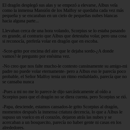
El dragón desplegó sus alas y se empezó a elevarse, Albus veía
como la inmensa Mansión de los Malfoy se quedaba cada vez más
pequeña y se encaraban en un cielo de pequeñas nubes blancas
hacia alguna parte...
Llevaban cerca de una hora volando, Scorpius se lo estaba pasando
en grande, al contrario que Albus que detestaba volar, pero una cosa
si reconocía, prefería volar en dragón que en escoba.
-Scor-grito por encima del aire que le dejaba sordo-¿A donde
vamos?-le pregunto por enésima vez.
-No creo que nos falte mucho-le contesto cansinamente su amigo-mi
padre no puede volar eternamente- pero a Albus eso le parecía poco
probable, el Señor Malfoy tenia un ritmo endiablado, parecía que no
se cansaba nunca
-Pues a mi no me lo parece-le dijo sarcásticamente al oído a
Scorpius para que el dragón no se diera cuenta, pero Scorpius se rió.
-Papa, desciende, estamos cansados-le grito Scorpius al dragón,
momentos después la inmensa criatura decencia, lo que a Albus le
supuso un vuelco en el corazón, dejaron atrás las nubes y se
acercaban a un bosquecito, parecía no haber gente ni casas en los
alrededores.