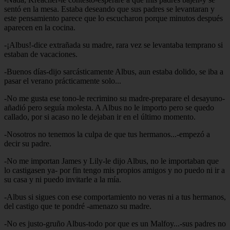
sentó en la mesa. Estaba deseando que sus padres se levantaran y
este pensamiento parece que lo escucharon porque minutos después
aparecen en la cocina.
-¡Albus!-dice extrañada su madre, rara vez se levantaba temprano si
estaban de vacaciones.
-Buenos días-dijo sarcásticamente Albus, aun estaba dolido, se iba a
pasar el verano prácticamente solo...
-No me gusta ese tono-le recrimino su madre-preparare el desayuno-
añadió pero seguía molesta. A Albus no le importo pero se quedo
callado, por si acaso no le dejaban ir en el último momento.
-Nosotros no tenemos la culpa de que tus hermanos...-empezó a
decir su padre.
-No me importan James y Lily-le dijo Albus, no le importaban que
lo castigasen ya- por fin tengo mis propios amigos y no puedo ni ir a
su casa y ni puedo invitarle a la mía.
-Albus si sigues con ese comportamiento no veras ni a tus hermanos,
del castigo que te pondré -amenazo su madre.
-No es justo-gruño Albus-todo por que es un Malfoy...-sus padres no