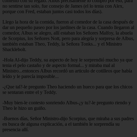
contento con su regalo. Albus precisamente lo compro por eso, para
no sentirse tan solo, fue consejo de James (el lo tenia con Alex,
porque con Fred, estaban juntos casi todos los días).
Llego la hora de la comida, fueron al comedor de la casa después de
dar un pequeño paseo por los jardines de la casa. Cuando llegaron al
comedor, Albus se alegro, allí estaban los Señores Malfoy, la abuela
de Scorpius, los Señores Nott, pero para alegría y sorpresa de Albus,
también estaban Theo, Teddy, la Señora Tonks... y el Ministro
Shacklebolt.
-Hola Al-dijo Teddy, su aspecto de hoy le sorprendió mucho ya que
tenia el pelo castaño y de aspecto formal... y miraba mal al
Ministro...entonces Albus recordó un articulo de cotilleos que había
leído y le parecía imposible...
-¿Que tal?-le pregunto Theo haciendo un hueco para que los chicos
se sentaran entre el y Teddy.
-Muy bien-le contesto sonriendo Albus-¿y tu?-le pregunto riendo y
Theo le hizo un guiño.
-Buenos días, Señor Ministro-dijo Scorpius, que miraba a sus padres
en busca de alguna explicación, a el también le sorprendía su
presencia allí.