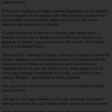
Señora Prince).
El resto de sus primos y amigos estaban dispersados en sus hogares
o en los hogares de sus amigos, solo Albus no podía gozar de esta
oportunidad, ya que su mejor amigo era el hijo de uno de los
hombres más odiados por su familia.
Cuando entro en la cocina vio a Kreacher, que miraba mal a
Hocicos cuando este se abalanzo sobre Albus (a Kreacher no le
gustaban los perros, nunca hubo perros "de verdad" en el número
doce de Grimmauld Place).
-Buenos Días, Amo-dijo Kreacher-¿quiere que le quite a la bestia de
encima?-pregunto con su amabilidad especial. Kreacher era el elfo
domestico de la familia, era muy mayor, pero también era un
miembro más de la casa, que incluso tenía cuarto propio. Ese día
vestía una camiseta y pantalones de su talla, a su padre le costo
mucho "liberarlo", pero por fin lo había aceptado.
-No, gracias-dijo riendo Albus-Hocicos es así de cariñoso-intento
justificar Albus.
-Lo que el Amo diga-continuo el elfo-¿que desea que le prepare?-
pero el elfo seguía fiel a las "obligaciones" que se impuso el mismo.
-Nada, Kreacher-le contesto-esperare a que mis padres bajen-y se