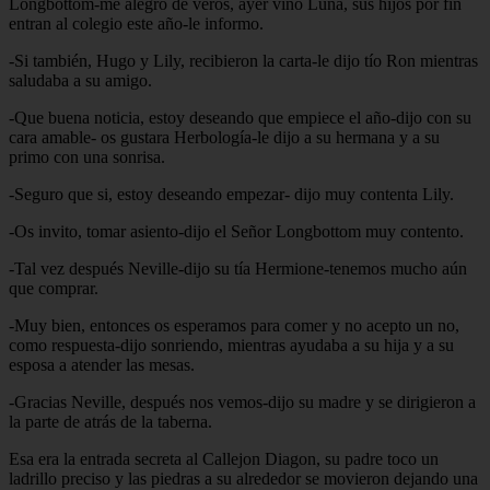
Longbottom-me alegro de veros, ayer vino Luna, sus hijos por fin
entran al colegio este año-le informo.
-Si también, Hugo y Lily, recibieron la carta-le dijo tío Ron mientras
saludaba a su amigo.
-Que buena noticia, estoy deseando que empiece el año-dijo con su
cara amable- os gustara Herbología-le dijo a su hermana y a su
primo con una sonrisa.
-Seguro que si, estoy deseando empezar- dijo muy contenta Lily.
-Os invito, tomar asiento-dijo el Señor Longbottom muy contento.
-Tal vez después Neville-dijo su tía Hermione-tenemos mucho aún
que comprar.
-Muy bien, entonces os esperamos para comer y no acepto un no,
como respuesta-dijo sonriendo, mientras ayudaba a su hija y a su
esposa a atender las mesas.
-Gracias Neville, después nos vemos-dijo su madre y se dirigieron a
la parte de atrás de la taberna.
Esa era la entrada secreta al Callejon Diagon, su padre toco un
ladrillo preciso y las piedras a su alrededor se movieron dejando una