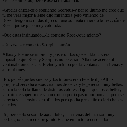
Eleine sonriendo, pero Rose la miraba mal.
-Gracias chicas-dijo sonriendo Scorpius-y por lo último me creo que
tu me veas mejor Eleine-dijo mirándola-pero viniendo de
Rose...tengo mis dudas-dijo con una sonrisita mirando la reacción de
Rose, que se puso muy colorada.
-Que estas insinuando...-le contesto Rose-¿que miento?
-Tal vez...-le contesto Scorpius burlón.
Albus y Eleine se miraron y pusieron los ojos en blanco, era
imposible que Rose y Scorpius no pelearan. Albus se acerco al
ventanal donde estaba Eleine y miraba por la ventana a las sirenas y
a los tritones.
-Eli, pensé que las sirenas y los tritones eran feos-le dijo Albus,
porque observaba a esas criaturas de cerca y le parecían muy bellas,
tenían la cola brillante de distintos colores al igual que los cabellos,
la parte de superior de su cuerpo no podía pasar por humana pero se
parecía y sus rostros era afilados pero podía presentirse cierta belleza
en ellos.
-Si, pero solo si son de agua dulce, las sirenas del mar son muy
bellas ¿no te parece?-pregunto Eleine en un tono ensoñador