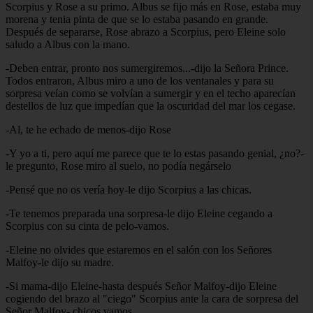
Scorpius y Rose a su primo. Albus se fijo más en Rose, estaba muy
morena y tenia pinta de que se lo estaba pasando en grande.
Después de separarse, Rose abrazo a Scorpius, pero Eleine solo
saludo a Albus con la mano.
-Deben entrar, pronto nos sumergiremos...-dijo la Señora Prince.
Todos entraron, Albus miro a uno de los ventanales y para su
sorpresa veían como se volvían a sumergir y en el techo aparecían
destellos de luz que impedían que la oscuridad del mar los cegase.
-Al, te he echado de menos-dijo Rose
-Y yo a ti, pero aquí me parece que te lo estas pasando genial, ¿no?-
le pregunto, Rose miro al suelo, no podía negárselo
-Pensé que no os vería hoy-le dijo Scorpius a las chicas.
-Te tenemos preparada una sorpresa-le dijo Eleine cegando a
Scorpius con su cinta de pelo-vamos.
-Eleine no olvides que estaremos en el salón con los Señores
Malfoy-le dijo su madre.
-Si mama-dijo Eleine-hasta después Señor Malfoy-dijo Eleine
cogiendo del brazo al "ciego" Scorpius ante la cara de sorpresa del
Señor Malfoy- chicos vamos.