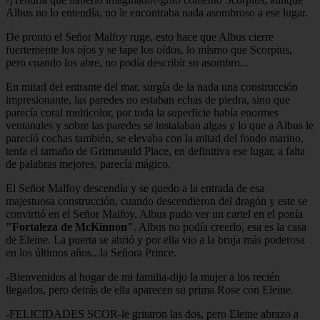
Albus no lo entendía, no le encontraba nada asombroso a ese lugar.
De pronto el Señor Malfoy ruge, esto hace que Albus cierre
fuertemente los ojos y se tape los oídos, lo mismo que Scorpius,
pero cuando los abre, no podía describir su asombro...
En mitad del entrante del mar, surgía de la nada una construcción
impresionante, las paredes no estaban echas de piedra, sino que
parecía coral multicolor, por toda la superficie había enormes
ventanales y sobre las paredes se instalaban algas y lo que a Albus le
pareció cochas también, se elevaba con la mitad del fondo marino,
tenia el tamaño de Grimmauld Place, en definitiva ese lugar, a falta
de palabras mejores, parecía mágico.
El Señor Malfoy descendía y se quedo a la entrada de esa
majestuosa construcción, cuando descendieron del dragón y este se
convirtió en el Señor Malfoy, Albus pudo ver un cartel en el ponía
"Fortaleza de McKinnon"
. Albus no podía creerlo, esa es la casa
de Eleine. La puerta se abrió y por ella vio a la bruja más poderosa
en los últimos años...la Señora Prince.
-Bienvenidos al hogar de mi familia-dijo la mujer a los recién
llegados, pero detrás de ella aparecen su prima Rose con Eleine.
-FELICIDADES SCOR-le gritaron las dos, pero Eleine abrazo a