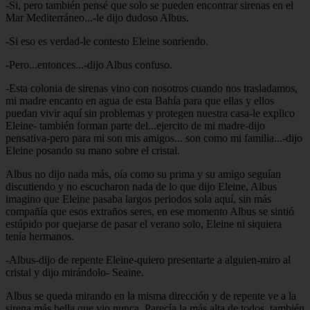
-Si, pero también pensé que solo se pueden encontrar sirenas en el
Mar Mediterráneo...-le dijo dudoso Albus.
-Si eso es verdad-le contesto Eleine sonriendo.
-Pero...entonces...-dijo Albus confuso.
-Esta colonia de sirenas vino con nosotros cuando nos trasladamos,
mi madre encanto en agua de esta Bahía para que ellas y ellos
puedan vivir aquí sin problemas y protegen nuestra casa-le explico
Eleine- también forman parte del...ejercito de mi madre-dijo
pensativa-pero para mi son mis amigos... son como mi familia...-dijo
Eleine posando su mano sobre el cristal.
Albus no dijo nada más, oía como su prima y su amigo seguían
discutiendo y no escucharon nada de lo que dijo Eleine, Albus
imagino que Eleine pasaba largos periodos sola aquí, sin más
compañía que esos extraños seres, en ese momento Albus se sintió
estúpido por quejarse de pasar el verano solo, Eleine ni siquiera
tenía hermanos.
-Albus-dijo de repente Eleine-quiero presentarte a alguien-miro al
cristal y dijo mirándolo- Seaine.
Albus se queda mirando en la misma dirección y de repente ve a la
sirena más bella que vio nunca. Parecía la más alta de todos, también