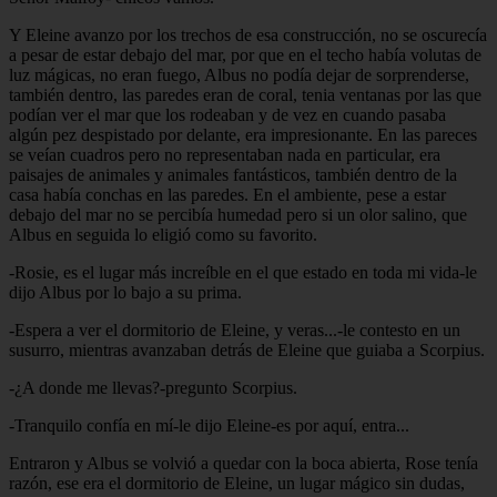
Y Eleine avanzo por los trechos de esa construcción, no se oscurecía
a pesar de estar debajo del mar, por que en el techo había volutas de
luz mágicas, no eran fuego, Albus no podía dejar de sorprenderse,
también dentro, las paredes eran de coral, tenia ventanas por las que
podían ver el mar que los rodeaban y de vez en cuando pasaba
algún pez despistado por delante, era impresionante. En las pareces
se veían cuadros pero no representaban nada en particular, era
paisajes de animales y animales fantásticos, también dentro de la
casa había conchas en las paredes. En el ambiente, pese a estar
debajo del mar no se percibía humedad pero si un olor salino, que
Albus en seguida lo eligió como su favorito.
-Rosie, es el lugar más increíble en el que estado en toda mi vida-le
dijo Albus por lo bajo a su prima.
-Espera a ver el dormitorio de Eleine, y veras...-le contesto en un
susurro, mientras avanzaban detrás de Eleine que guiaba a Scorpius.
-¿A donde me llevas?-pregunto Scorpius.
-Tranquilo confía en mí-le dijo Eleine-es por aquí, entra...
Entraron y Albus se volvió a quedar con la boca abierta, Rose tenía
razón, ese era el dormitorio de Eleine, un lugar mágico sin dudas,