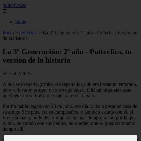
potterfics.es
☰
Inicio
Inicio
>
potterfics
>
La 3º Generación: 2º año - Potterfics, tu versión
de la historia
La 3º Generación: 2º año - Potterfics, tu
versión de la historia
📅 27/07/2025
Albus se despertó, y miro el despertador, aún era bastante temprano,
pero se levanto porque recordó que aún le faltaban algunas cosas
que meter en su bolso de viaje, como el regalo...
Por fin había llegado en 13 de julio, ese día lo iba a pasar en casa de
su amigo Scorpius, era su cumpleaños, y también estaría con él, el
fin de semana, no le dejaron quedarse mas tiempo, razón por la que
Albus, se enfado con sus padres, no querían que se quedara mucho
tiempo allí.
Albus supuso que era por culpa del Señor Malfoy, que a pesar de ser