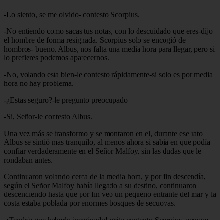
-Lo siento, se me olvido- contesto Scorpius.
-No entiendo como sacas tus notas, con lo descuidado que eres-dijo
el hombre de forma resignada. Scorpius solo se encogió de
hombros- bueno, Albus, nos falta una media hora para llegar, pero si
lo prefieres podemos aparecernos.
-No, volando esta bien-le contesto rápidamente-si solo es por media
hora no hay problema.
-¿Estas seguro?-le pregunto preocupado
-Si, Señor-le contesto Albus.
Una vez más se transformo y se montaron en el, durante ese rato
Albus se sintió mas tranquilo, al menos ahora si sabia en que podía
confiar verdaderamente en el Señor Malfoy, sin las dudas que le
rondaban antes.
Continuaron volando cerca de la media hora, y por fin descendía,
según el Señor Malfoy había llegado a su destino, continuaron
descendiendo hasta que por fin veo un pequeño entrante del mar y la
costa estaba poblada por enormes bosques de secuoyas.
-¡Tendría que haberlo imaginado!-grito contento Scorpius, aunque