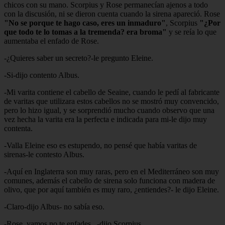
chicos con su mano. Scorpius y Rose permanecían ajenos a todo
con la discusión, ni se dieron cuenta cuando la sirena apareció. Rose
"No se porque te hago caso, eres un inmaduro"
, Scorpius
"¿Por
que todo te lo tomas a la tremenda? era broma"
y se reía lo que
aumentaba el enfado de Rose.
-¿Quieres saber un secreto?-le pregunto Eleine.
-Si-dijo contento Albus.
-Mi varita contiene el cabello de Seaine, cuando le pedí al fabricante
de varitas que utilizara estos cabellos no se mostró muy convencido,
pero lo hizo igual, y se sorprendió mucho cuando observo que una
vez hecha la varita era la perfecta e indicada para mi-le dijo muy
contenta.
-Valla Eleine eso es estupendo, no pensé que había varitas de
sirenas-le contesto Albus.
-Aquí en Inglaterra son muy raras, pero en el Mediterráneo son muy
comunes, además el cabello de sirena solo funciona con madera de
olivo, que por aquí también es muy raro, ¿entiendes?- le dijo Eleine.
-Claro-dijo Albus- no sabía eso.
-Rose, vamos no te enfades...-dijo Scorpius.