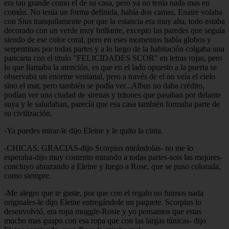
era tan grande como el de su casa, pero ya no tenia nada mas en
común. No tenia un forma definida, había dos camas, Enaire volaba
con Sius tranquilamente por que la estancia era muy alta, todo estaba
decorado con un verde muy brillante, excepto las paredes que seguía
siendo de ese color coral, pero en eses momentos había globos y
serpentinas por todas partes y a lo largo de la habitación colgaba una
pancarta con el titulo "FELICIDADES SCOR" en letras rojas, pero
lo que llamaba la atención, es que en el lado opuesto a la puerta se
observaba un enorme ventanal, pero a través de el no veía el cielo
sino el mar, pero también se podía ver...Albus no daba crédito,
podían ver una ciudad de sirenas y tritones que pasaban por delante
suya y le saludaban, parecía que esa casa también formaba parte de
su civilización.
-Ya puedes mirar-le dijo Eleine y le quito la cinta.
-CHICAS, GRACIAS-dijo Scorpius mirándolas- no me lo
esperaba-dijo muy contento mirando a todas partes-sois las mejores-
concluyo abrazando a Eleine y luego a Rose, que se puso colorada,
como siempre.
-Me alegro que te guste, por que con el regalo no fuimos nada
originales-le dijo Eleine entregándole un paquete. Scorpius lo
desenvolvió, era ropa muggle-Rosie y yo pensamos que estas
mucho mas guapo con esa ropa que con las largas túnicas- dijo