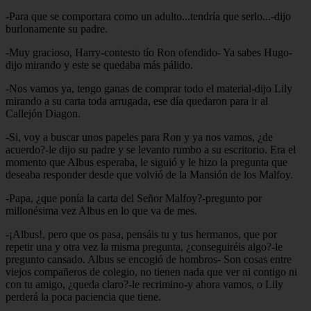
-Para que se comportara como un adulto...tendría que serlo...-dijo
burlonamente su padre.
-Muy gracioso, Harry-contesto tío Ron ofendido- Ya sabes Hugo-
dijo mirando y este se quedaba más pálido.
-Nos vamos ya, tengo ganas de comprar todo el material-dijo Lily
mirando a su carta toda arrugada, ese día quedaron para ir al
Callejón Diagon.
-Si, voy a buscar unos papeles para Ron y ya nos vamos, ¿de
acuerdo?-le dijo su padre y se levanto rumbo a su escritorio. Era el
momento que Albus esperaba, le siguió y le hizo la pregunta que
deseaba responder desde que volvió de la Mansión de los Malfoy.
-Papa, ¿que ponía la carta del Señor Malfoy?-pregunto por
millonésima vez Albus en lo que va de mes.
-¡Albus!, pero que os pasa, pensáis tu y tus hermanos, que por
repetir una y otra vez la misma pregunta, ¿conseguiréis algo?-le
pregunto cansado. Albus se encogió de hombros- Son cosas entre
viejos compañeros de colegio, no tienen nada que ver ni contigo ni
con tu amigo, ¿queda claro?-le recrimino-y ahora vamos, o Lily
perderá la poca paciencia que tiene.