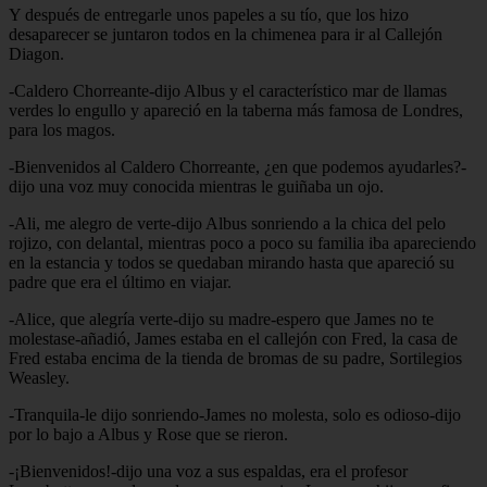
Y después de entregarle unos papeles a su tío, que los hizo
desaparecer se juntaron todos en la chimenea para ir al Callejón
Diagon.
-Caldero Chorreante-dijo Albus y el característico mar de llamas
verdes lo engullo y apareció en la taberna más famosa de Londres,
para los magos.
-Bienvenidos al Caldero Chorreante, ¿en que podemos ayudarles?-
dijo una voz muy conocida mientras le guiñaba un ojo.
-Ali, me alegro de verte-dijo Albus sonriendo a la chica del pelo
rojizo, con delantal, mientras poco a poco su familia iba apareciendo
en la estancia y todos se quedaban mirando hasta que apareció su
padre que era el último en viajar.
-Alice, que alegría verte-dijo su madre-espero que James no te
molestase-añadió, James estaba en el callejón con Fred, la casa de
Fred estaba encima de la tienda de bromas de su padre, Sortilegios
Weasley.
-Tranquila-le dijo sonriendo-James no molesta, solo es odioso-dijo
por lo bajo a Albus y Rose que se rieron.
-¡Bienvenidos!-dijo una voz a sus espaldas, era el profesor