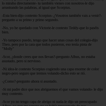
lo miraba directamente- tu también vienes con nosotros-le dijo
arrastrando las palabras, al igual que Scorpius.
-Esta bien-dijo contento Scorpius- ¿Vosotros también vais a venir?-
pregunto a su primo y primo segundo.
-No, yo he quedado con Victorie-le contesto Teddy-que lo paséis
bien.
-Yo tampoco puedo, tengo que hacer unas cosas del colegio-dijo
Theo, pero por la cara que todos pusieron, eso tenía pinta de
"Molly"
-Scor, ¿donde crees que nos llevan?-pregunto Albus, no estaba
asustado, pero si nervioso.
-Ni idea-le contesto Scorpius cogiendo una capa enorme de color
negro-pero seguro que iremos volando-dicho esto se rió.
-¿Como?-pregunto ahora si asustado.
-Si mi padre dice que nos abriguemos el que vamos volando- le dijo
muy contento.
-Scor yo no tengo capa de abrigo ni nada-le dijo un preocupado
Albus, ya que era verano no se había preocupado de eso.