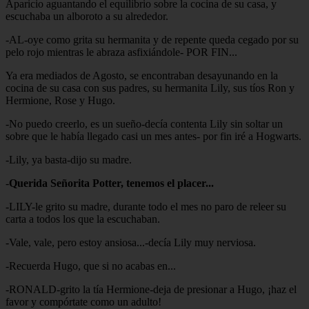
Aparicio aguantando el equilibrio sobre la cocina de su casa, y
escuchaba un alboroto a su alrededor.
-AL-oye como grita su hermanita y de repente queda cegado por su
pelo rojo mientras le abraza asfixiándole- POR FIN...
Ya era mediados de Agosto, se encontraban desayunando en la
cocina de su casa con sus padres, su hermanita Lily, sus tíos Ron y
Hermione, Rose y Hugo.
-No puedo creerlo, es un sueño-decía contenta Lily sin soltar un
sobre que le había llegado casi un mes antes- por fin iré a Hogwarts.
-Lily, ya basta-dijo su madre.
-
Querida Señorita Potter, tenemos el placer...
-LILY-le grito su madre, durante todo el mes no paro de releer su
carta a todos los que la escuchaban.
-Vale, vale, pero estoy ansiosa...-decía Lily muy nerviosa.
-Recuerda Hugo, que si no acabas en...
-RONALD-grito la tía Hermione-deja de presionar a Hugo, ¡haz el
favor y compórtate como un adulto!