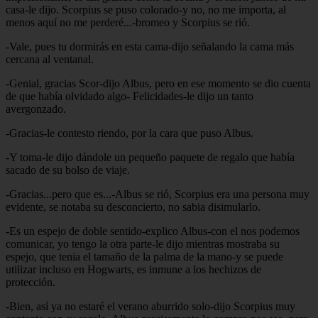
casa-le dijo. Scorpius se puso colorado-y no, no me importa, al
menos aquí no me perderé...-bromeo y Scorpius se rió.
-Vale, pues tu dormirás en esta cama-dijo señalando la cama más
cercana al ventanal.
-Genial, gracias Scor-dijo Albus, pero en ese momento se dio cuenta
de que había olvidado algo- Felicidades-le dijo un tanto
avergonzado.
-Gracias-le contesto riendo, por la cara que puso Albus.
-Y toma-le dijo dándole un pequeño paquete de regalo que había
sacado de su bolso de viaje.
-Gracias...pero que es...-Albus se rió, Scorpius era una persona muy
evidente, se notaba su desconcierto, no sabia disimularlo.
-Es un espejo de doble sentido-explico Albus-con el nos podemos
comunicar, yo tengo la otra parte-le dijo mientras mostraba su
espejo, que tenia el tamaño de la palma de la mano-y se puede
utilizar incluso en Hogwarts, es inmune a los hechizos de
protección.
-Bien, así ya no estaré el verano aburrido solo-dijo Scorpius muy