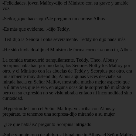
-Felicidades, joven Malfoy-dijo el Ministro con su grave y amable
voz.
-Señor, ¿que hace aquí?-le pregunto un curioso Albus.
-Es más que evidente...-dijo Teddy.
-Ted-dijo la Señora Tonks severamente. Teddy no dijo nada más.
-He sido invitado-dijo el Ministro de forma correcta-como tu, Albus.
La comida transcurrió tranquilamente, Teddy, Theo, Albus y
Scorpius hablaban por uno lado, los Señores Nott y los Malfoy por
otro, y el Ministro con las abuelas de Teddy y Scorpius por otro, era
un ambiente muy distendido, Albus algunas veces desviaba su
mirada hacia en Señor Malfoy, mostraba mucho mejor aspecto que
la última vez que le vio, en alguna ocasión le sorprendió mirándole
pero en su expresión no se vislumbraba enfado ni incomodidad sino
curiosidad.
-Hyperion-le llamo el Señor Malfoy- ve arriba con Albus y
prepárate, te tenemos una sorpresa-dijo mirando a su mujer.
-¿De que habláis?-pregunto Scorpius intrigado.
-Sube y ponte ropa de abrigo, al igual que tu Albus- el Señor Malfoy