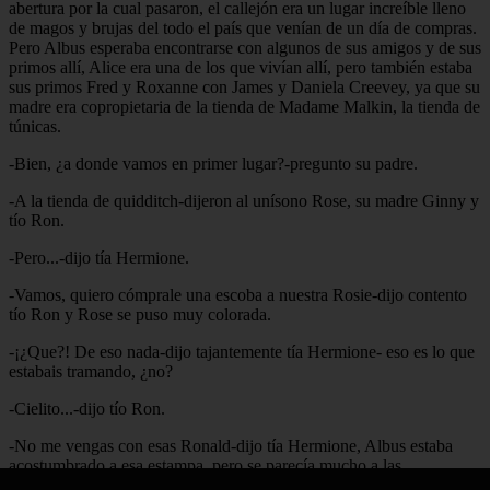
abertura por la cual pasaron, el callejón era un lugar increíble lleno
de magos y brujas del todo el país que venían de un día de compras.
Pero Albus esperaba encontrarse con algunos de sus amigos y de sus
primos allí, Alice era una de los que vivían allí, pero también estaba
sus primos Fred y Roxanne con James y Daniela Creevey, ya que su
madre era copropietaria de la tienda de Madame Malkin, la tienda de
túnicas.
-Bien, ¿a donde vamos en primer lugar?-pregunto su padre.
-A la tienda de quidditch-dijeron al unísono Rose, su madre Ginny y
tío Ron.
-Pero...-dijo tía Hermione.
-Vamos, quiero cómprale una escoba a nuestra Rosie-dijo contento
tío Ron y Rose se puso muy colorada.
-¡¿Que?! De eso nada-dijo tajantemente tía Hermione- eso es lo que
estabais tramando, ¿no?
-Cielito...-dijo tío Ron.
-No me vengas con esas Ronald-dijo tía Hermione, Albus estaba
acostumbrado a esa estampa, pero se parecía mucho a las
discusiones de su mejor amigo y de su prima favorita.