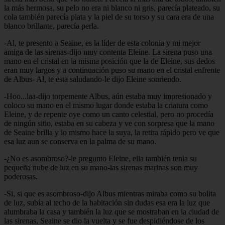
la más hermosa, su pelo no era ni blanco ni gris, parecía plateado, su
cola también parecía plata y la piel de su torso y su cara era de una
blanco brillante, parecía perla.
-Al, te presento a Seaine, es la líder de esta colonia y mi mejor
amiga de las sirenas-dijo muy contenta Eleine. La sirena puso una
mano en el cristal en la misma posición que la de Eleine, sus dedos
eran muy largos y a continuación puso su mano en el cristal enfrente
de Albus- Al, te esta saludando-le dijo Eleine sonriendo.
-Hoo...laa-dijo torpemente Albus, aún estaba muy impresionado y
coloco su mano en el mismo lugar donde estaba la criatura como
Eleine, y de repente oye como un canto celestial, pero no procedía
de ningún sitio, estaba en su cabeza y ve con sorpresa que la mano
de Seaine brilla y lo mismo hace la suya, la retira rápido pero ve que
esa luz aun se conserva en la palma de su mano.
-¿No es asombroso?-le pregunto Eleine, ella también tenia su
pequeña nube de luz en su mano-las sirenas marinas son muy
poderosas.
-Si, si que es asombroso-dijo Albus mientras miraba como su bolita
de luz, subía al techo de la habitación sin dudas esa era la luz que
alumbraba la casa y también la luz que se mostraban en la ciudad de
las sirenas, Seaine se dio la vuelta y se fue despidiéndose de los