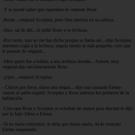
-Y se puede saber que esperabas-le contesto Rose.
-Rosie...-empezó Scorpius, pero Sius aterrizo en su cabeza.
-Sius, sal de ahí...-le pidió Rose a su lechuza.
-Por cierto, aun no me has dicho porque se llama así...-dijo Scorpius
mientras cogía a la lechuza, seguía siendo la más pequeña- creo que
te pasaste de original...
-Mira quien fue a hablar, a una lechuza dorada... Aurum, muy
original-dijo sarcásticamente Rose.
-¿Que...-empezó Scorpius
- Chicos por favor, daros una tregua...-dijo una cansada Eleine-
vamos al salón-sugirió. Scorpius y Rose salieron los primeros de la
habitación.
-Creo que Rose y Scorpius se echaban de menos para discutir-le dijo
por lo bajo Albus a Eleine.
-Si no fuera enfermizo, te diría que tienes razón, Al-le contesto
Eleine suspirando.