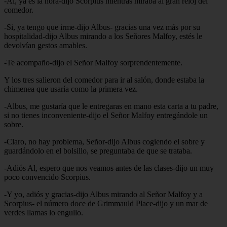
-Al, ya es la hora-dijo Scorpius mientras miraba al gran reloj del
comedor.
-Si, ya tengo que irme-dijo Albus- gracias una vez más por su
hospitalidad-dijo Albus mirando a los Señores Malfoy, estés le
devolvían gestos amables.
-Te acompaño-dijo el Señor Malfoy sorprendentemente.
Y los tres salieron del comedor para ir al salón, donde estaba la
chimenea que usaría como la primera vez.
-Albus, me gustaría que le entregaras en mano esta carta a tu padre,
si no tienes inconveniente-dijo el Señor Malfoy entregándole un
sobre.
-Claro, no hay problema, Señor-dijo Albus cogiendo el sobre y
guardándolo en el bolsillo, se preguntaba de que se trataba.
-Adiós Al, espero que nos veamos antes de las clases-dijo un muy
poco convencido Scorpius.
-Y yo, adiós y gracias-dijo Albus mirando al Señor Malfoy y a
Scorpius- el número doce de Grimmauld Place-dijo y un mar de
verdes llamas lo engullo.