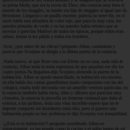
su prima Molly, que era la novia de Theo, ella conocía muy bien el
mundo de los muggles, su madre era hija de muggles al igual que tía
Hermione. Llegaron a un pasillo enorme, parecía no tener fin, en el
suelo había una alfombra de color rojo, que parecía muy cara, las
paredes pintadas de verde y en las paredes había retratos que se
movían y parecían Malfoys de todos las épocas, porque todos eran
rubios, tenían la tez pálida y todos era hombres.
-Scor, ¿que sabes de las chicas?-pregunto Albus, caminaban y
parecía que Scorpius se dirigía a la última puerta de la estancia.
-Nada nuevo, se que Rose esta con Eleine en su casa, nada más-le
contesto, Albus tenía la tonta esperanza de que pasarían ese día los
cuatro juntos-Ya llegamos-dijo Scorpius abriendo la puerta de la
habitación. Albus se quedo maravillado, la habitación era enorme,
en ella había dos camas grandísimas (nada comparadas con las del
colegio), estaba todo decorada con un amarillo verdoso particular, en
la estancia también había mesa, sillas y sillones que parecían muy
cómodos, la estancia la precedía un inmenso ventanal que daba al
exterior, a los jardines, tenia una vista increíble-espero que no te
importe compartir mi dormitorio estos días, pero si quieres una
habitación propia no hay problema-le dijo Scorpius con tranquilidad.
-¡¿Esta es tu habitación?!-pregunto asombrado Albus-es
impresionante, es tan grande como la cocina y el salón juntos de mi