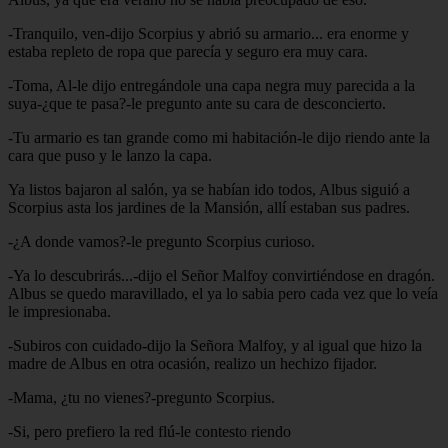
-Tranquilo, ven-dijo Scorpius y abrió su armario... era enorme y
estaba repleto de ropa que parecía y seguro era muy cara.
-Toma, Al-le dijo entregándole una capa negra muy parecida a la
suya-¿que te pasa?-le pregunto ante su cara de desconcierto.
-Tu armario es tan grande como mi habitación-le dijo riendo ante la
cara que puso y le lanzo la capa.
Ya listos bajaron al salón, ya se habían ido todos, Albus siguió a
Scorpius asta los jardines de la Mansión, allí estaban sus padres.
-¿A donde vamos?-le pregunto Scorpius curioso.
-Ya lo descubrirás...-dijo el Señor Malfoy convirtiéndose en dragón.
Albus se quedo maravillado, el ya lo sabia pero cada vez que lo veía
le impresionaba.
-Subiros con cuidado-dijo la Señora Malfoy, y al igual que hizo la
madre de Albus en otra ocasión, realizo un hechizo fijador.
-Mama, ¿tu no vienes?-pregunto Scorpius.
-Si, pero prefiero la red flú-le contesto riendo