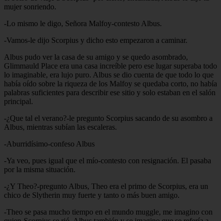
mujer sonriendo.
-Lo mismo le digo, Señora Malfoy-contesto Albus.
-Vamos-le dijo Scorpius y dicho esto empezaron a caminar.
Albus pudo ver la casa de su amigo y se quedo asombrado,
Glimmauld Place era una casa increíble pero ese lugar superaba todo
lo imaginable, era lujo puro. Albus se dio cuenta de que todo lo que
había oído sobre la riqueza de los Malfoy se quedaba corto, no había
palabras suficientes para describir ese sitio y solo estaban en el salón
principal.
-¿Que tal el verano?-le pregunto Scorpius sacando de su asombro a
Albus, mientras subían las escaleras.
-Aburridísimo-confeso Albus
-Ya veo, pues igual que el mío-contesto con resignación. El pasaba
por la misma situación.
-¿Y Theo?-pregunto Albus, Theo era el primo de Scorpius, era un
chico de Slytherin muy fuerte y tanto o más buen amigo.
-Theo se pasa mucho tiempo en el mundo muggle, me imagino con
quien-Scorpius se rió, Albus también y se imagino que se refería a