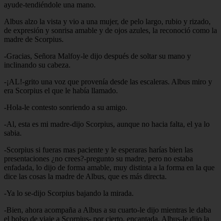
ayude-tendiéndole una mano.
Albus alzo la vista y vio a una mujer, de pelo largo, rubio y rizado,
de expresión y sonrisa amable y de ojos azules, la reconoció como la
madre de Scorpius.
-Gracias, Señora Malfoy-le dijo después de soltar su mano y
inclinando su cabeza.
-¡AL!-grito una voz que provenía desde las escaleras. Albus miro y
era Scorpius el que le había llamado.
-Hola-le contesto sonriendo a su amigo.
-Al, esta es mi madre-dijo Scorpius, aunque no hacia falta, el ya lo
sabia.
-Scorpius si fueras mas paciente y le esperaras harías bien las
presentaciones ¿no crees?-pregunto su madre, pero no estaba
enfadada, lo dijo de forma amable, muy distinta a la forma en la que
dice las cosas la madre de Albus, que es más directa.
-Ya lo se-dijo Scorpius bajando la mirada.
-Bien, ahora acompaña a Albus a su cuarto-le dijo mientras le daba
el bolso de viaje a Scorpius- por cierto, encantada, Albus-le dijo la