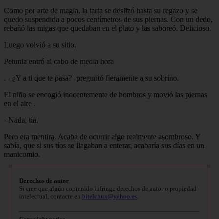
Como por arte de magia, la tarta se deslizó hasta su regazo y se
quedo suspendida a pocos centímetros de sus piernas. Con un dedo,
rebañó las migas que quedaban en el plato y las saboreó. Delicioso.
Luego volvió a su sitio.
Petunia entró al cabo de media hora
. - ¿Y a ti que te pasa? -preguntó fieramente a su sobrino.
El niño se encogió inocentemente de hombros y movió las piernas
en el aire .
- Nada, tía.
Pero era mentira. Acaba de ocurrir algo realmente asombroso. Y
sabía, que si sus tíos se llagaban a enterar, acabaría sus días en un
manicomio.
Derechos de autor
Si cree que algún contenido infringe derechos de autor o propiedad
intelectual, contacte en
bitelchux@yahoo.es
.