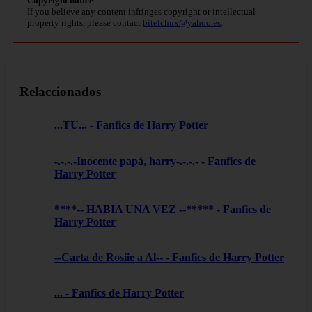
Copyright notice
If you believe any content infringes copyright or intellectual
property rights, please contact
bitelchux@yahoo.es
.
Relaccionados
...TU... - Fanfics de Harry Potter
-.-.-.-Inocente papá, harry-.-.-.- - Fanfics de
Harry Potter
****-- HABIA UNA VEZ --***** - Fanfics de
Harry Potter
--Carta de Rosiie a Al-- - Fanfics de Harry Potter
... - Fanfics de Harry Potter