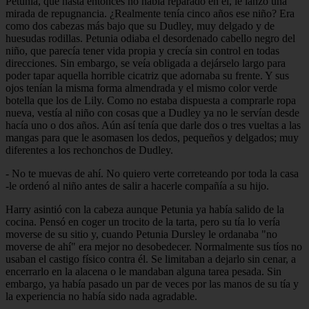
Petunia, que hasta entonces no había reparado en él, le lanzó una
mirada de repugnancia. ¿Realmente tenía cinco años ese niño? Era
como dos cabezas más bajo que su Dudley, muy delgado y de
huesudas rodillas. Petunia odiaba el desordenado cabello negro del
niño, que parecía tener vida propia y crecía sin control en todas
direcciones. Sin embargo, se veía obligada a dejárselo largo para
poder tapar aquella horrible cicatriz que adornaba su frente. Y sus
ojos tenían la misma forma almendrada y el mismo color verde
botella que los de Lily. Como no estaba dispuesta a comprarle ropa
nueva, vestía al niño con cosas que a Dudley ya no le servían desde
hacía uno o dos años. Aún así tenía que darle dos o tres vueltas a las
mangas para que le asomasen los dedos, pequeños y delgados; muy
diferentes a los rechonchos de Dudley.
- No te muevas de ahí. No quiero verte correteando por toda la casa
-le ordenó al niño antes de salir a hacerle compañía a su hijo.
Harry asintió con la cabeza aunque Petunia ya había salido de la
cocina. Pensó en coger un trocito de la tarta, pero su tía lo vería
moverse de su sitio y, cuando Petunia Dursley le ordanaba "no
moverse de ahí" era mejor no desobedecer. Normalmente sus tíos no
usaban el castigo físico contra él. Se limitaban a dejarlo sin cenar, a
encerrarlo en la alacena o le mandaban alguna tarea pesada. Sin
embargo, ya había pasado un par de veces por las manos de su tía y
la experiencia no había sido nada agradable.