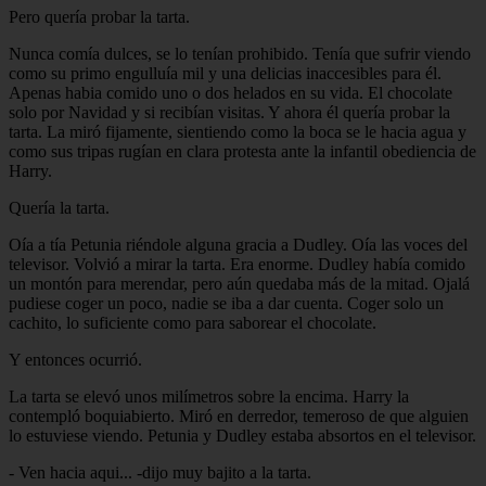
Pero quería probar la tarta.
Nunca comía dulces, se lo tenían prohibido. Tenía que sufrir viendo
como su primo engulluía mil y una delicias inaccesibles para él.
Apenas habia comido uno o dos helados en su vida. El chocolate
solo por Navidad y si recibían visitas. Y ahora él quería probar la
tarta. La miró fijamente, sientiendo como la boca se le hacia agua y
como sus tripas rugían en clara protesta ante la infantil obediencia de
Harry.
Quería la tarta.
Oía a tía Petunia riéndole alguna gracia a Dudley. Oía las voces del
televisor. Volvió a mirar la tarta. Era enorme. Dudley había comido
un montón para merendar, pero aún quedaba más de la mitad. Ojalá
pudiese coger un poco, nadie se iba a dar cuenta. Coger solo un
cachito, lo suficiente como para saborear el chocolate.
Y entonces ocurrió.
La tarta se elevó unos milímetros sobre la encima. Harry la
contempló boquiabierto. Miró en derredor, temeroso de que alguien
lo estuviese viendo. Petunia y Dudley estaba absortos en el televisor.
- Ven hacia aqui... -dijo muy bajito a la tarta.