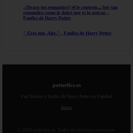
-¿Draco sos romantico?-él le contesto...-Soy tan
romantico como lo dulce que es la azúcar- -
Fanfics de Harry Potter
"-Eres mío, Alec." - Fanfics de Harry Potter
potterfics.es
Fan fictions y fanfics de Harry Potter en Español
Inicio
© 2026 potterfics.es. Todos los derechos reservados.