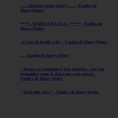
-.-.-.-Inocente papá, harry-.-.-.- - Fanfics de
Harry Potter
****-- HABIA UNA VEZ --***** - Fanfics de
Harry Potter
--Carta de Rosiie a Al-- - Fanfics de Harry Potter
... - Fanfics de Harry Potter
-¿Draco sos romantico?-él le contesto...-Soy tan
romantico como lo dulce que es la azúcar- -
Fanfics de Harry Potter
"-Eres mío, Alec." - Fanfics de Harry Potter