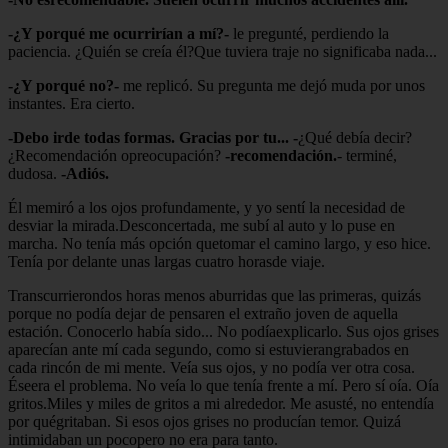
-¿Y porqué me ocurrirían a mí?-
le pregunté, perdiendo la
paciencia. ¿Quién se creía él?Que tuviera traje no significaba nada...
-¿Y porqué no?-
me replicó. Su pregunta me dejó muda por unos
instantes. Era cierto.
-Debo irde todas formas. Gracias por tu... -
¿Qué debía decir?
¿Recomendación opreocupación?
-recomendación.
- terminé,
dudosa.
-Adiós.
Él memiró a los ojos profundamente, y yo sentí la necesidad de
desviar la mirada.Desconcertada, me subí al auto y lo puse en
marcha. No tenía más opción quetomar el camino largo, y eso hice.
Tenía por delante unas largas cuatro horasde viaje.
Transcurrierondos horas menos aburridas que las primeras, quizás
porque no podía dejar de pensaren el extraño joven de aquella
estación. Conocerlo había sido... No podíaexplicarlo. Sus ojos grises
aparecían ante mí cada segundo, como si estuvierangrabados en
cada rincón de mi mente. Veía sus ojos, y no podía ver otra cosa.
Éseera el problema. No veía lo que tenía frente a mí. Pero sí oía. Oía
gritos.Miles y miles de gritos a mi alrededor. Me asusté, no entendía
por quégritaban. Si esos ojos grises no producían temor. Quizá
intimidaban un pocopero no era para tanto.