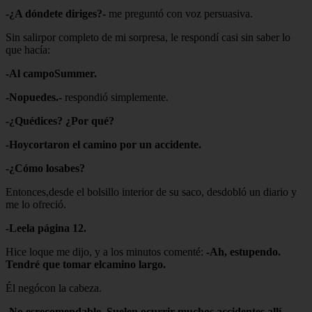
-¿A dóndete diriges?-
me preguntó con voz persuasiva.
Sin salirpor completo de mi sorpresa, le respondí casi sin saber lo
que hacía:
-Al campoSummer.
-Nopuedes.-
respondió simplemente.
-¿Quédices? ¿Por qué?
-Hoycortaron el camino por un accidente.
-¿Cómo losabes?
Entonces,desde el bolsillo interior de su saco, desdobló un diario y
me lo ofreció.
-Leela página 12.
Hice loque me dijo, y a los minutos comenté:
-Ah, estupendo.
Tendré que tomar elcamino largo.
Él negócon la cabeza.
-No esrecomendable. Suelen ocurrir muchos accidentes allí.