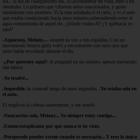
sol... la luz de cualquierotro día. Al acostumbrar mi vista, miré a mí
alrededor. Lo primero que vifueron autos estacionados, y gente
mirándome con asombro. Vi la ruta asfaltada,vi el cielo, y vi el auto
que estaba conduciendo hacía unos minutos,sobresaliendo entre el
agua contaminada de aquel río. ¿Dónde estaba él? ¿Y quéhacía yo
aquí?
-Aquíestoy, Melany...-
susurró su voz a mis espaldas. Con un
movimiento brusco giréy volví a encontrarme con esos ojos que
tanto había recordado durante el día.
-¿Por quéestoy aquí?-
le pregunté en un susurro, apenas moviendo
mis labios.
-Yo tesalvé...
-Imposible.-
le contesté luego de unos segundos.
-Yo estaba sola en
el auto.
El negócon la cabeza suavemente, y me sonrió.
-Nuncaestás sola, Melany... Yo siempre estoy contigo...
-Entoncesexplícame por qué nunca te he visto.
-Porquesolo puedes verme cuando es necesario... Y eres la única