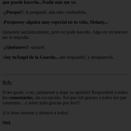
que puede hacerlo...Nadie más me ve.
-¿Porqué?-
le pregunté, aún más confundida.
-Porquesoy alguien muy especial en tu vida, Melany...
Quisereír sarcásticamente, pero no pude hacerlo. Algo en mi interior
me lo impedía.
-¿Quiéneres?-
susurré.
-Soy tuÁngel de la Guarda...-
me respondió, y desapareció.
N/A:
Si les gustó, o no, ¡anímense a dejar su opinión! Responderé a todos
los
comentarios
, sin excepción. Así que mil gracias a todos los que
comentan... y sobre todo gracias por leer!!
¡Un beso enorme y abrazos a todos!
M
el.