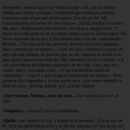
Derepente, entendí que él no estaba frente a mí, que no estaba
viendo sus ojosen realidad. Comprendí que estabarecordando.
Entonces supe el por qué de los gritos. Ése era mi fin. Mi
vidaterminaría en menos de tres minutos. ¡Había perdido el control
del auto! ¡Habíaconducido derecho, sin mirar a ningún lado! ¡Y
ahora no podía girar en la curvaque estaba a pocos metros míos! Me
había desviado de la ruta, e iba endirección a un río contaminado...
Moriría... Por esa razón las personas deotros vehículos gritaban...
Iban a presenciar mi muerte... Cerré los ojos confuerza y pensé en
algo que me gustara, lo primero que se me viniera a la mente.Los
ojos grises aparecieron ante mí. Me concentré en ese recuerdo, a la
vez quecontaba los últimos segundos de mi vida. Uno, dos, tres,
cuatro, cinco, seis,siete, ocho... Oí un estruendoso ruido de
salpicadura... Esperé a que el aguacontaminada me mojara... Pero
pasaron diez segundos y yo me sentía seca. Aún nome animaba a
abrir los ojos. ¿Estaría muerta, ya? ¿Así de rápido?
-Abre losojos, Melany, abre los ojos...-
me susurró una voz al
oído.
-Noquiero...-
susurré con voz temblorosa.
-Hazlo...-
me ordenó la voz, y entonces la reconocí. ¡Era la voz de
él! Abrí los ojosbruscamente y la luz me encegueció. Era la luz del