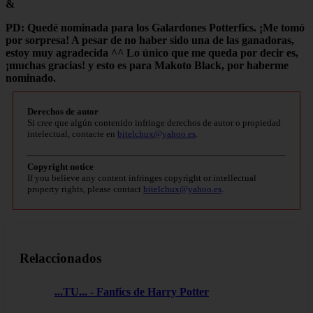
&
PD: Quedé nominada para los Galardones Potterfics. ¡Me tomó
por sorpresa! A pesar de no haber sido una de las ganadoras,
estoy muy agradecida ^^ Lo único que me queda por decir es,
¡muchas gracias! y esto es para Makoto Black, por haberme
nominado.
Derechos de autor
Si cree que algún contenido infringe derechos de autor o propiedad
intelectual, contacte en
bitelchux@yahoo.es
.
Copyright notice
If you believe any content infringes copyright or intellectual
property rights, please contact
bitelchux@yahoo.es
.
Relaccionados
...TU... - Fanfics de Harry Potter