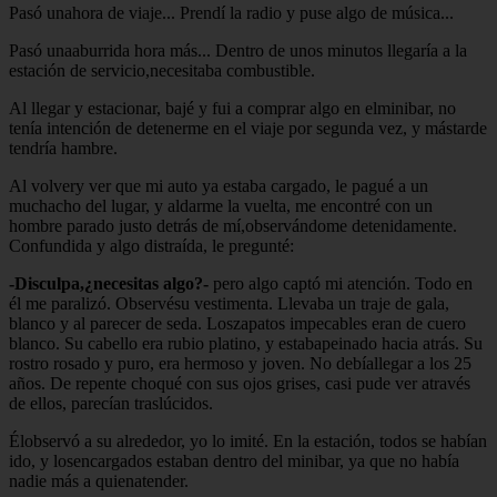
Pasó unahora de viaje... Prendí la radio y puse algo de música...
Pasó unaaburrida hora más... Dentro de unos minutos llegaría a la
estación de servicio,necesitaba combustible.
Al llegar y estacionar, bajé y fui a comprar algo en elminibar, no
tenía intención de detenerme en el viaje por segunda vez, y mástarde
tendría hambre.
Al volvery ver que mi auto ya estaba cargado, le pagué a un
muchacho del lugar, y aldarme la vuelta, me encontré con un
hombre parado justo detrás de mí,observándome detenidamente.
Confundida y algo distraída, le pregunté:
-Disculpa,¿necesitas algo?-
pero algo captó mi atención. Todo en
él me paralizó. Observésu vestimenta. Llevaba un traje de gala,
blanco y al parecer de seda. Loszapatos impecables eran de cuero
blanco. Su cabello era rubio platino, y estabapeinado hacia atrás. Su
rostro rosado y puro, era hermoso y joven. No debíallegar a los 25
años. De repente choqué con sus ojos grises, casi pude ver através
de ellos, parecían traslúcidos.
Élobservó a su alrededor, yo lo imité. En la estación, todos se habían
ido, y losencargados estaban dentro del minibar, ya que no había
nadie más a quienatender.