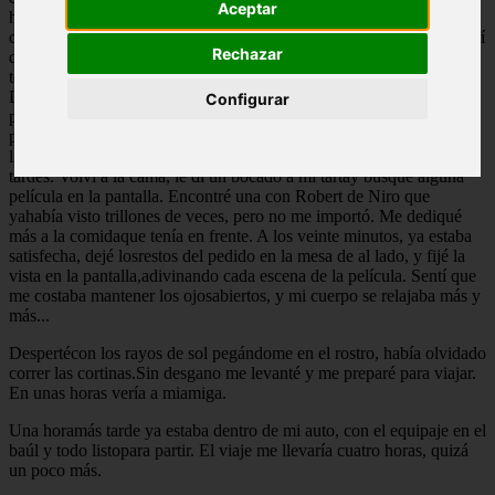
Aceptar
hacer, llamé al servicio de habitación ypedí que me trajeran algo de
comida y bebida fresca, para pasar la tarde. Eldía estaba nublado, así
Rechazar
que cerré el ventanal que daba al amplio balcón.Encendí la
televisión y me recosté en la cama, sin la intención de dormirmeaún.
Luego de unos minutos, mis párpados se cerraban inevitablemente,
Configurar
pero nollegué a dormirme por completo porque golpearon a la
puerta. Fui a abrir, y elmozo me entregó la tarta de verduras y la
limonada que había ordenado. Le di supropina y me dio las buenas
tardes. Volví a la cama, le di un bocado a mi tartay busqué alguna
película en la pantalla. Encontré una con Robert de Niro que
yahabía visto trillones de veces, pero no me importó. Me dediqué
más a la comidaque tenía en frente. A los veinte minutos, ya estaba
satisfecha, dejé losrestos del pedido en la mesa de al lado, y fijé la
vista en la pantalla,adivinando cada escena de la película. Sentí que
me costaba mantener los ojosabiertos, y mi cuerpo se relajaba más y
más...
Despertécon los rayos de sol pegándome en el rostro, había olvidado
correr las cortinas.Sin desgano me levanté y me preparé para viajar.
En unas horas vería a miamiga.
Una horamás tarde ya estaba dentro de mi auto, con el equipaje en el
baúl y todo listopara partir. El viaje me llevaría cuatro horas, quizá
un poco más.