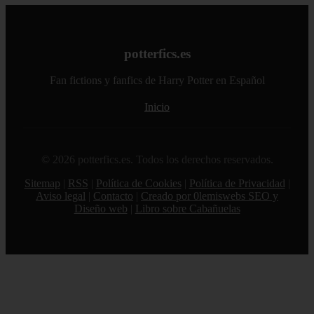
potterfics.es
Fan fictions y fanfics de Harry Potter en Español
Inicio
© 2026 potterfics.es. Todos los derechos reservados.
Sitemap
|
RSS
|
Política de Cookies
|
Política de Privacidad
|
Aviso legal
|
Contacto
|
Creado por 0lemiswebs SEO y
Diseño web
|
Libro sobre Cabañuelas