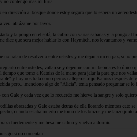
 y no contengo mas mi furia
 en dirección al bosque donde estoy seguro que lo espera un aereodeslisa
 a ver.. abrázame por favor.
stado y la pongo en el sofá, la cubro con varias sabanas y la pongo al 
 me dice que sera mejor hablar lo con Haymitch, nos levantamos y vamo
 no tratan de resolverlo entre ustedes y me dejan a mi en paz, si no pu
arreglarlo entre ustedes, vallan se y déjenme con mi bebida es lo único 
l tiempo que tomo a Katniss de la mano para jalar la para que nos vall
ble" y hoy nos trata como perros callejeros.-dijo Katniss después de 
ebida pero....menciono algo de "Alicia", tenia pensado preguntar se lo 
o con Gale y cada vez que lo recuerdo me hierve la sangre y solo quiero
odillas abrazadas y Gale estaba detrás de ella llorando mientras cato se
el pecho, cuando estaba muerto me tomo de los brazos y me lanzo junto al
braza fuertemente y me besa me calmo y vuelvo a dormir.
no sigo si no comentan