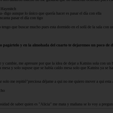
a Haymitch
- digo aunque lo único que quería hacer es pasar el día con ella
ncanta pasar el día con tigo
 tengo que buscar mucho pues esta dormido en el sofá de la sala con un
o pagártelo y en la almohada del cuarto te dejaremos un poco de d
e y cambie, me apresure por que la idea de dejar a Katniss sola con un 
 la mesa y solo supuse que se había caído mesa solo que Katniss ya se h
ar solo me repitió"preciosa déjame a qui no me quiero mover a qui esta A
cho
riosidad de saber quien es "Alicia" me mata y mañana se lo voy a pregu