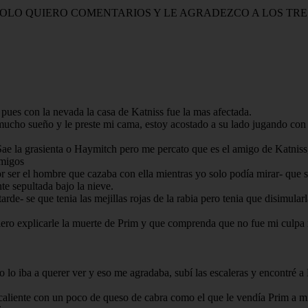
OLO QUIERO COMENTARIOS Y LE AGRADEZCO A LOS TRE
pues con la nevada la casa de Katniss fue la mas afectada.
mucho sueño y le preste mi cama, estoy acostado a su lado jugando con s
ae la grasienta o Haymitch pero me percato que es el amigo de Katniss
amigos
r ser el hombre que cazaba con ella mientras yo solo podía mirar- que s
te sepultada bajo la nieve.
tarde- se que tenia las mejillas rojas de la rabia pero tenia que disimul
 quiero explicarle la muerte de Prim y que comprenda que no fue mi culpa
no lo iba a querer ver y eso me agradaba, subí las escaleras y encontré a
 caliente con un poco de queso de cabra como el que le vendía Prim a m