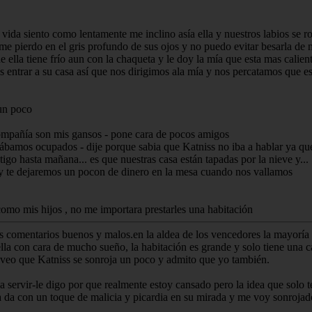
 vida siento como lentamente me inclino asía ella y nuestros labios se ro
 me pierdo en el gris profundo de sus ojos y no puedo evitar besarla de 
ella tiene frío aun con la chaqueta y le doy la mía que esta mas caliente
 entrar a su casa así que nos dirigimos ala mía y nos percatamos que e
 un poco
compañía son mis gansos - pone cara de pocos amigos
bamos ocupados - dije porque sabia que Katniss no iba a hablar ya que
o hasta mañana... es que nuestras casa están tapadas por la nieve y...
y te dejaremos un pocon de dinero en la mesa cuando nos vallamos
como mis hijos , no me importara prestarles una habitación
comentarios buenos y malos.en la aldea de los vencedores la mayoría d
ella con cara de mucho sueño, la habitación es grande y solo tiene una
 veo que Katniss se sonroja un poco y admito que yo también.
 servir-le digo por que realmente estoy cansado pero la idea que solo
a da con un toque de malicia y picardia en su mirada y me voy sonrojad