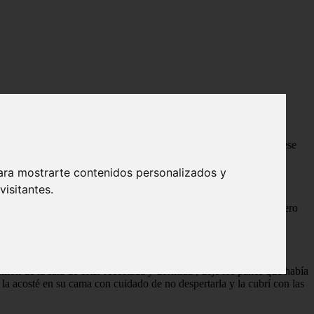
s que pinte a Katniss en diversas situaciones como cuando le di ese
ara mostrarte contenidos personalizados y
 de hoy , iba reconquistar a Katniss pero no sabia como hablarle
isitantes.
a que me diga que no siente lo mismo me hace temblar de miedo, pero
Gale no iba a esta estorbando y Katniss no tenia nada mas que a
 sillón de la sala de estar recostada y dormida , deje los panes que había
a acosté en su cama con cuidado de no despertarla y la cubrí con las