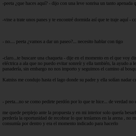
-peeta ¿que haces aquí? - dijo con una leve sonrisa un tanto apenada 
-vine a trate unos panes y te encontré dormida así que te traje aquí - 
- no.... peeta ¿vamos a dar un paseo?... necesito hablar con tigo
-claro...te buscare una chaqueta - dije en el momento en el que voy d
eléctrica a ala que no puedo evitar sonreír y ella también, la ayudo a
panadería, sin embargo no nos importo y seguimos el camino al bosqu
Katniss me condujo hasta el lago donde su padre y ella solían nadar c
- peeta...no se como pedirte perdón por lo que te hice... de verdad no
me quede perplejo ante la propuesta y en mi interior solo quería besarl
perdería la oportunidad de recobrar lo que teníamos en la arena , no 
consumía por dentro y era el momento indicado para hacerlo