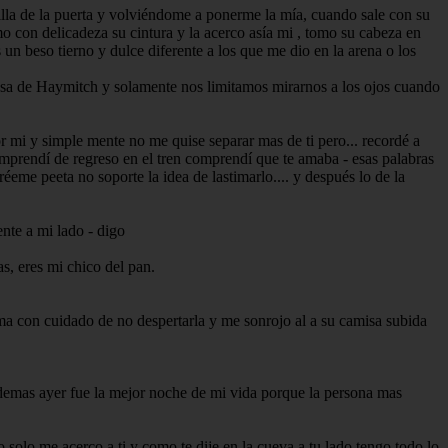
rilla de la puerta y volviéndome a ponerme la mía, cuando sale con su
o con delicadeza su cintura y la acerco asía mi , tomo su cabeza en
un beso tierno y dulce diferente a los que me dio en la arena o los
asa de Haymitch y solamente nos limitamos mirarnos a los ojos cuando
r mi y simple mente no me quise separar mas de ti pero... recordé a
omprendí de regreso en el tren comprendí que te amaba - esas palabras
me peeta no soporte la idea de lastimarlo.... y después lo de la
nte a mi lado - digo
s, eres mi chico del pan.
ama con cuidado de no despertarla y me sonrojo al a su camisa subida
 ademas ayer fue la mejor noche de mi vida porque la persona mas
solo me acerco a ti y como te dije en la cueva a tu lado tengo todo lo