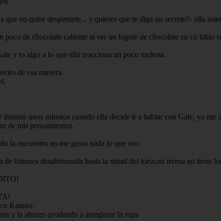
jos
 que no quise despertarte... y quieres que te diga un secreto?- ella as
 poco de chocolate caliente al ver un bigote de chocolate en cu labio s
le y es algo a lo que ella reacciona un poco molesta.
recies de esa manera
l.
 durante unos minutos cuando ella decide ir a hablar con Gale, yo me q
can de mis pensamientos.
do la encuentro no me gusto nada lo que veo
 de botones desabotonada hasta la mitad del torso,su trensa no tiene fo
DITO!
TA!
 Katniss
iss y la abrazo ayudando a arreglarse la ropa