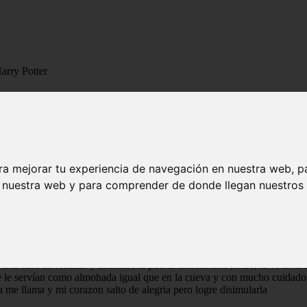
arry Potter
cs de Harry Potter
n la aldea de los vencedores y lo primero que veo son los cuadros en lo
s no me animaba a hablarle.
ra mejorar tu experiencia de navegación en nuestra web, p
do pero era muy leve, estaba decidido a obtener solo una cosa en el día
n nuestra web y para comprender de donde llegan nuestros v
 simplemente comenzaba a balbucear y me sentía como un estúpido.
abras "te amo" salieran de mi boca solo para explicarle pero el miedo 
i me rechazaba o no, ella iba a tener un amigo en quien confiar ya que 
a.
a la casa de Katniss y encontré la puerta entreabierta ,entre, la vi en el
ue le servían como almohada igual que en la cueva y con mucho cuidado l
a me llama y mi corazon salto de alegria pero logre disimularla