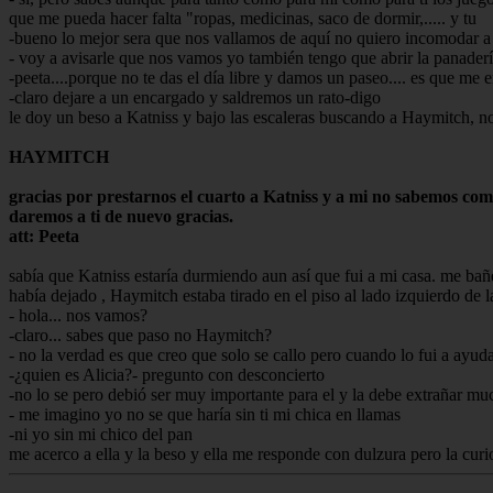
que me pueda hacer falta "ropas, medicinas, saco de dormir,..... y tu
-bueno lo mejor sera que nos vallamos de aquí no quiero incomodar 
- voy a avisarle que nos vamos yo también tengo que abrir la panadería
-peeta....porque no te das el día libre y damos un paseo.... es que me e
-claro dejare a un encargado y saldremos un rato-digo
le doy un beso a Katniss y bajo las escaleras buscando a Haymitch, no
HAYMITCH
gracias por prestarnos el cuarto a Katniss y a mi no sabemos com
daremos a ti de nuevo gracias.
att: Peeta
sabía que Katniss estaría durmiendo aun así que fui a mi casa. me bañ
había dejado , Haymitch estaba tirado en el piso al lado izquierdo de
- hola... nos vamos?
-claro... sabes que paso no Haymitch?
- no la verdad es que creo que solo se callo pero cuando lo fui a ayud
-¿quien es Alicia?- pregunto con desconcierto
-no lo se pero debió ser muy importante para el y la debe extrañar mu
- me imagino yo no se que haría sin ti mi chica en llamas
-ni yo sin mi chico del pan
me acerco a ella y la beso y ella me responde con dulzura pero la cu