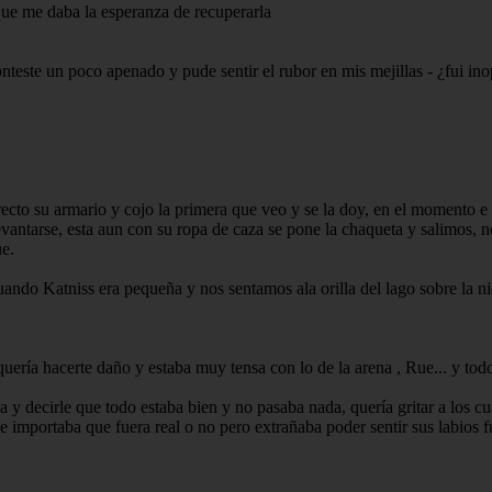
que me daba la esperanza de recuperarla
conteste un poco apenado y pude sentir el rubor en mis mejillas - ¿fui in
irecto su armario y cojo la primera que veo y se la doy, en el momento 
 levantarse, esta aun con su ropa de caza se pone la chaqueta y salimos
e.
uando Katniss era pequeña y nos sentamos ala orilla del lago sobre la n
 quería hacerte daño y estaba muy tensa con lo de la arena , Rue... y tod
a y decirle que todo estaba bien y no pasaba nada, quería gritar a los c
me importaba que fuera real o no pero extrañaba poder sentir sus labio