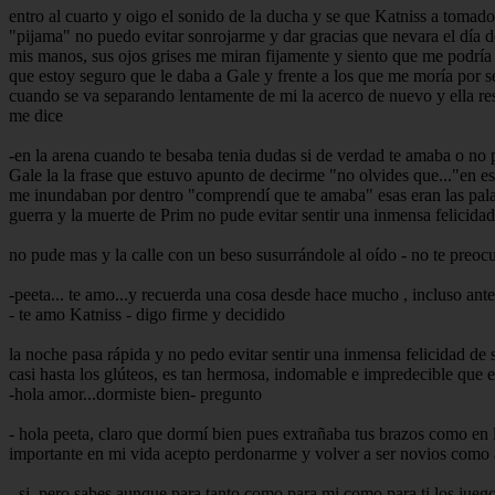
entro al cuarto y oigo el sonido de la ducha y se que Katniss a tomad
"pijama" no puedo evitar sonrojarme y dar gracias que nevara el día d
mis manos, sus ojos grises me miran fijamente y siento que me podría m
que estoy seguro que le daba a Gale y frente a los que me moría por se
cuando se va separando lentamente de mi la acerco de nuevo y ella r
me dice
-en la arena cuando te besaba tenia dudas si de verdad te amaba o no 
Gale la la frase que estuvo apunto de decirme "no olvides que..."en e
me inundaban por dentro "comprendí que te amaba" esas eran las palabr
guerra y la muerte de Prim no pude evitar sentir una inmensa felicid
no pude mas y la calle con un beso susurrándole al oído - no te preoc
-peeta... te amo...y recuerda una cosa desde hace mucho , incluso ante
- te amo Katniss - digo firme y decidido
la noche pasa rápida y no pedo evitar sentir una inmensa felicidad de
casi hasta los glúteos, es tan hermosa, indomable e impredecible que 
-hola amor...dormiste bien- pregunto
- hola peeta, claro que dormí bien pues extrañaba tus brazos como en 
importante en mi vida acepto perdonarme y volver a ser novios como a
- si, pero sabes aunque para tanto como para mi como para ti los jueg