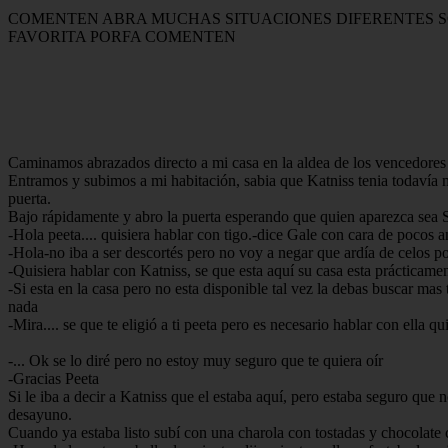
COMENTEN ABRA MUCHAS SITUACIONES DIFERENTES S
FAVORITA PORFA COMENTEN
Caminamos abrazados directo a mi casa en la aldea de los vencedores 
Entramos y subimos a mi habitación, sabia que Katniss tenia todavía 
puerta.
Bajo rápidamente y abro la puerta esperando que quien aparezca sea S
-Hola peeta.... quisiera hablar con tigo.-dice Gale con cara de pocos 
-Hola-no iba a ser descortés pero no voy a negar que ardía de celos po
-Quisiera hablar con Katniss, se que esta aquí su casa esta prácticamen
-Si esta en la casa pero no esta disponible tal vez la debas buscar mas 
nada
-Mira.... se que te eligió a ti peeta pero es necesario hablar con ella
-... Ok se lo diré pero no estoy muy seguro que te quiera oír
-Gracias Peeta
Si le iba a decir a Katniss que el estaba aquí, pero estaba seguro que 
desayuno.
Cuando ya estaba listo subí con una charola con tostadas y chocolate