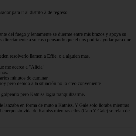
dor para ir al distrito 2 de regreso
frente del fuego y lentamente se duerme entre mis brazos y apoya su
s directamente a su casa pensando que el nos podría ayudar para que
eden resolverlo llamen a Effie, o a alguien mas.
que me acerca a "Alicia"
amos.
varios minutos de caminar
hoy pero debido a la situación no lo creo conveniente
 golpearlo pero Katniss logra tranquilizarme.
 le lanzaba en forma de muto a Katniss. Y Gale solo lloraba mientras
 cuerpo sin vida de Katniss mientras ellos (Cato Y Gale) se reían de