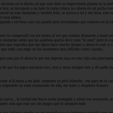
o mi turno en la ducha así que solo dejo su improvisada pijama en la pe
e hoy, se incorpora a un lado la cama coloca su cabeza en mi pecho tom
orir en este momento y moriría feliz, se acerca a mi y me besa, este es 
r esos labios.
esponde a mi beso casi con pasión pero recordamos que estamos en la c
pero lo comprendí con los mutos al ver que estabas dispuesto a morir po
se momento sabia que las palabras queria decir eran "te amo" pero lo c
a que esperaba que me dijera hace mucho tiempo y ahora es real -y crée
ad que estés con migo en los momentos mas difíciles como cuando...
upes mas por el ahora lo que me importa mas en esta vida esta precisame
s de que los jugos iniciaran eres, eras y seras siempre mio y de nadie ma
 sentir al Katniss a mi lado, sintiendo su pelo húmedo , me paro de la c
es imposible no estar enamorado de ella, me baño y despierto Katniss
la cueva... la verdad me haces sentir protegida y adoro esa sensación,
ntes solo que esta vez sin juegos que lo arruinen todo
os nos dañaron mucho no me gustaría que no hubieran ocurrido pues eso 