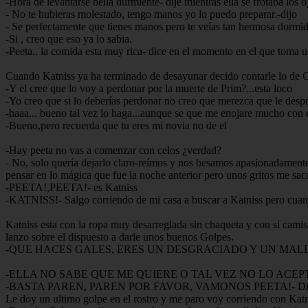
-Hora de levantarse bella durmiente- dije mientras ella se frotaba los o
- No te hubieras molestado, tengo manos yo lo puedo preparar.-dijo
- Se perfectamente que tienes manos pero te veías tan hermosa dormida
-Si , creo que eso ya lo sabia.
-Peeta.. la comida esta muy rica- dice en el momento en el que toma un
Cuando Katniss ya ha terminado de desayunar decido contarle lo de Ga
-Y el cree que lo voy a perdonar por la muerte de Prim?...esta loco
-Yo creo que si lo deberías perdonar no creo que merezca que le desp
-haaa... bueno tal vez lo haga...aunque se que me enojare mucho con e
-Bueno,pero recuerda que tu eres mi novia no de el
-Hay peeta no vas a comenzar con celos ¿verdad?
- No, solo quería dejarlo claro-reímos y nos besamos apasionadamente
pensar en lo mágica que fue la noche anterior pero unos gritos me sa
-PEETA!,PEETA!- es Katniss
-KATNISS!- Salgo corriendo de mi casa a buscar a Katniss pero cuan
Katniss esta con la ropa muy desarreglada sin chaqueta y con si camisa
lanzo sobre el dispuesto a darle unos buenos Golpes.
-QUE HACES GALES, ERES UN DESGRACIADO Y UN MAL
-ELLA NO SABE QUE ME QUIERE O TAL VEZ NO LO ACEP
-BASTA PAREN, PAREN POR FAVOR, VAMONOS PEETA!- Dice
Le doy un ultimo golpe en el rostro y me paro voy corriendo con Katn