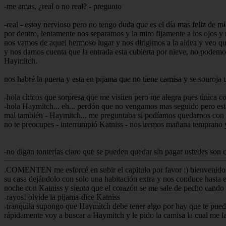
-me amas, ¿real o no real? - pregunto
-real - estoy nervioso pero no tengo duda que es el día mas feliz de mi
por dentro, lentamente nos separamos y la miro fijamente a los ojos y
nos vamos de aquel hermoso lugar y nos dirigimos a la aldea y veo que 
y nos damos cuenta que la entrada esta cubierta por nieve, no podemos
Haymitch.
nos habré la puerta y esta en pijama que no tiene camisa y se sonroja
-hola chicos que sorpresa que me visiten pero me alegra pues única 
-hola Haymitch... eh... perdón que no vengamos mas seguido pero está
mal también - Haymitch... me preguntaba si podíamos quedarnos con tig
no te preocupes - interrumpió Katniss - nos iremos mañana temprano 
-no digan tonterías claro que se pueden quedar sin pagar ustedes son 
.COMENTEN me esforcé en subir el capitulo por favor :) bienvenidos 
su casa dejándolo con solo una habitación extra y nos conduce hasta 
noche con Katniss y siento que el corazón se me sale de pecho cando
-rayos! olvide la pijama-dice Katniss
-tranquila supongo que Haymitch debe tener algo por hay que te pueda
rápidamente voy a buscar a Haymitch y le pido la camisa la cual me l