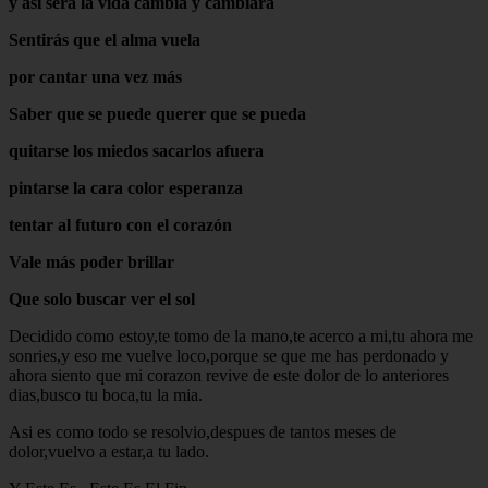
y así será la vida cambia y cambiará
Sentirás que el alma vuela
por cantar una vez más
Saber que se puede querer que se pueda
quitarse los miedos sacarlos afuera
pintarse la cara color esperanza
tentar al futuro con el corazón
Vale más poder brillar
Que solo buscar ver el sol
Decidido como estoy,te tomo de la mano,te acerco a mi,tu ahora me
sonries,y eso me vuelve loco,porque se que me has perdonado y
ahora siento que mi corazon revive de este dolor de lo anteriores
dias,busco tu boca,tu la mia.
Asi es como todo se resolvio,despues de tantos meses de
dolor,vuelvo a estar,a tu lado.