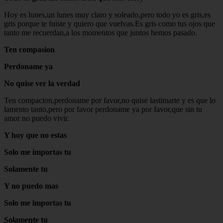
Hoy es lunes,un lunes muy claro y soleado,pero todo yo es gris,es
gris porque te fuiste y quiero que vuelvas.Es gris como tus ojos que
tanto me recuerdan,a los momentos que juntos hemos pasado.
Ten compasion
Perdoname ya
No quise ver la verdad
Ten compacion,perdoname por favor,no quise lastimarte y es que lo
lamento tanto,pero por favor perdoname ya por favor,que sin tu
amor no puedo vivir.
Y hoy que no estas
Solo me importas tu
Solamente tu
Y no puedo mas
Solo me importas tu
Solamente tu