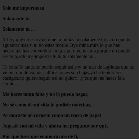
Solo me importas tu
Solamente tu
Solamente tu ...
Y hoy que no estas solo me importas tu,solamente tu,ya no puedo
aguantar mas,si tu no estas morire.Oye mina,mira lo que has
hecho,me has convertido en gris,pero yo te amo porque no puedo
evitarlo,solo me importas tu,tu,tu,solamente tu...
Te extraño tanto,no puedo seguir asi,soy un mar de lagrimas que no
ve por donde va,mis calificaciones son bajas,ya he tenido tres
castigos,no quiero seguir asi no quiero...y es que me haces fala
cariño...
Me haces tanta falta y no lo puedo negar,
No sé como de mi vida te pudiste marchar,
Arrancaste mi corazón como un trozo de papel
Jugaste con mi vida y ahora me pregunto por qué,
Por qué tuve que enamorarme de ti,