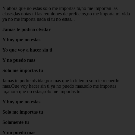
Y ahora que no estas solo me importas tu,no me importan las
clases,las notas ni las reuniones de prefectos,no me importa mi vida
ya no me importa nada si tu no estas...
Jamas te podria olvidar
Y hoy que no estas
Yo que voy a hacer sin ti
Y no puedo mas
Solo me importas tu
Jamas te podre olvidar,por mas que lo intento solo te recuerdo
mas.Que voy hacer sin ti,ya no puedo mas,solo me importas
tu,ahora que no estas,solo me importas tu.
Y hoy que no estas
Solo me importas tu
Solamente tu
Y no puedo mas