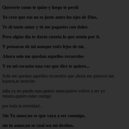
Quererte como te quise y luego te perdí
Yo creo que eso no es justo antes los ojos de Dios,
Te di tanto amor y tú me pagastes con dolor.
Pero algún día te darás cuenta lo que sentía por ti.
Y pensaras de mi aunque estés lejos de mi,
Ahora solo me quedan aquellos recuerdos
Y en mi corazón una voz que dice te quiero...
Solo me quedan aquellos recuerdos que ahora me parecen tan
lejanos,te nesecito
niña ya no puedo mas,quiero amar,quiero volver a ser yo
mismo,quiero estar contigo
por toda la eternidad...
Sin Tu amor,no se que vaya a ser conmigo,
sin tu amor,no se cual sea mi destino,