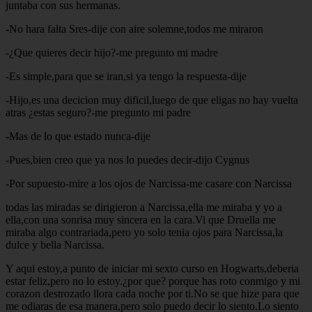
juntaba con sus hermanas.
-No hara falta Sres-dije con aire solemne,todos me miraron
-¿Que quieres decir hijo?-me pregunto mi madre
-Es simple,para que se iran,si ya tengo la respuesta-dije
-Hijo,es una decicion muy dificil,luego de que eligas no hay vuelta
atras ¿estas seguro?-me pregunto mi padre
-Mas de lo que estado nunca-dije
-Pues,bien creo que ya nos lo puedes decir-dijo Cygnus
-Por supuesto-mire a los ojos de Narcissa-me casare con Narcissa
todas las miradas se dirigieron a Narcissa,ella me miraba y yo a
ella,con una sonrisa muy sincera en la cara.Vi que Druella me
miraba algo contrariada,pero yo solo tenia ojos para Narcissa,la
dulce y bella Narcissa.
Y aqui estoy,a punto de iniciar mi sexto curso en Hogwarts,deberia
estar feliz,pero no lo estoy.¿por que? porque has roto conmigo y mi
corazon destrozado llora cada noche por ti.No se que hize para que
me odiaras de esa manera,pero solo puedo decir lo siento.Lo siento