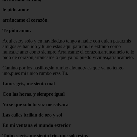
te pido amor
arráncame el corazón.
Te pido amor.
Aqui estoy solo y en navidad,no tengo a nadie con quien pasar,mis
amigos se han ido y tu,no estas aqui para mi.Te extraño como
nunca,te amo como siempre.Arrancame el corazon,arrancamelo te lo
pido de corazon,arrancamelo que ya no puedo vivir asi,arrancamelo.
Camino por los pasillos,sin rumbo alguno,y es que ya no tengo
uno,pues mi unico rumbo eras Tu.
Lunes gris, me siento mal
Con las horas, y siempre igual
Yo se que solo tu voz me salvara
Las calles brillan de oro y sol
En mi ventana el mundo exterior
Todo es gris, me siento frio, que solo estoy