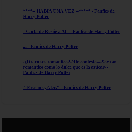
****-- HABIA UNA VEZ --***** - Fanfics de
Harry Potter
--Carta de Rosiie a Al-- - Fanfics de Harry Potter
... - Fanfics de Harry Potter
-¿Draco sos romantico?-él le contesto...-Soy tan
romantico como lo dulce que es la azúcar- -
Fanfics de Harry Potter
"-Eres mío, Alec." - Fanfics de Harry Potter