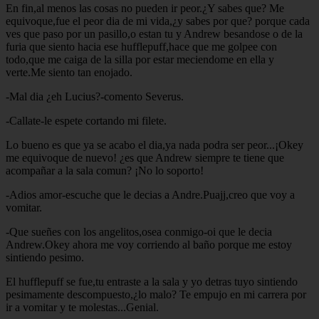
En fin,al menos las cosas no pueden ir peor.¿Y sabes que? Me
equivoque,fue el peor dia de mi vida,¿y sabes por que? porque cada
ves que paso por un pasillo,o estan tu y Andrew besandose o de la
furia que siento hacia ese hufflepuff,hace que me golpee con
todo,que me caiga de la silla por estar meciendome en ella y
verte.Me siento tan enojado.
-Mal dia ¿eh Lucius?-comento Severus.
-Callate-le espete cortando mi filete.
Lo bueno es que ya se acabo el dia,ya nada podra ser peor...¡Okey
me equivoque de nuevo! ¿es que Andrew siempre te tiene que
acompañar a la sala comun? ¡No lo soporto!
-Adios amor-escuche que le decias a Andre.Puajj,creo que voy a
vomitar.
-Que sueñes con los angelitos,osea conmigo-oi que le decia
Andrew.Okey ahora me voy corriendo al baño porque me estoy
sintiendo pesimo.
El hufflepuff se fue,tu entraste a la sala y yo detras tuyo sintiendo
pesimamente descompuesto,¿lo malo? Te empujo en mi carrera por
ir a vomitar y te molestas...Genial.