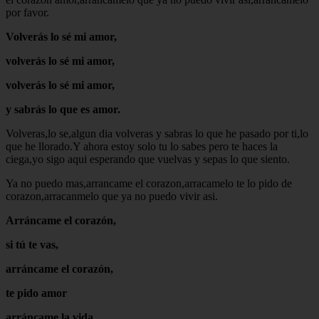
por favor.
Volverás lo sé mi amor,
volverás lo sé mi amor,
volverás lo sé mi amor,
y sabrás lo que es amor.
Volveras,lo se,algun dia volveras y sabras lo que he pasado por ti,lo
que he llorado.Y ahora estoy solo tu lo sabes pero te haces la
ciega,yo sigo aqui esperando que vuelvas y sepas lo que siento.
Ya no puedo mas,arrancame el corazon,arracamelo te lo pido de
corazon,arracanmelo que ya no puedo vivir asi.
Arráncame el corazón,
si tú te vas,
arráncame el corazón,
te pido amor
arráncame la vida,