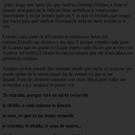
-¿Que tengo que hacer pa' que vuelvas conmigo?Vamos a dejar el
pasado atras,para mi la vida no tiene sentido,si te vaaas-canto
suavemente y en un susurro para mi.Y es que es verdad,¿que tengo
que hacer para que vuelvas Narcissa?la vida no tiene sentido si te
vas.
Extraño cada parte de ti.Extraño tu sonrisa,tus besos,tus
caricias.Extraño tus abrazos y tus ojos.Y porque extraño cada parte
de ti,siento que no puedo vivir,que muero cada dia en que te veo con
Andrew (el huffle).Extraño tu cara,tus manos que me acariciaban,tus
piernas,tu caminar.
Aunque ya han pasado dos semanas desde que inicio el curso,no me
puedo quitar de la mente aquel dia de verano en que tu me
dejaste.Trato de olvidarte saliendo con otras chicas,pero todas me
recuerdan a ti,y ninguna se parece a ti.
Te extraño, porque vive en mi tu recuerdo
te olvido, a cada minuto lo intento
te amo, es que ya no tengo remedio
te extraño, te olvido, te amo de nuevo...