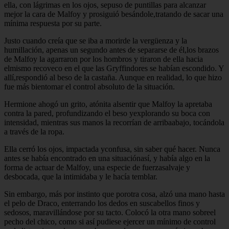
ella, con lágrimas en los ojos, sepuso de puntillas para alcanzar
mejor la cara de Malfoy y prosiguió besándole,tratando de sacar una
mínima respuesta por su parte.
Justo cuando creía que se iba a morirde la vergüenza y la
humillación, apenas un segundo antes de separarse de él,los brazos
de Malfoy la agarraron por los hombros y tiraron de ella hacia
elmismo recoveco en el que las Gryffindores se habían escondido. Y
allí,respondió al beso de la castaña. Aunque en realidad, lo que hizo
fue más bientomar el control absoluto de la situación.
Hermione ahogó un grito, atónita alsentir que Malfoy la apretaba
contra la pared, profundizando el beso yexplorando su boca con
intensidad, mientras sus manos la recorrían de arribaabajo, tocándola
a través de la ropa.
Ella cerró los ojos, impactada yconfusa, sin saber qué hacer. Nunca
antes se había encontrado en una situaciónasí, y había algo en la
forma de actuar de Malfoy, una especie de fuerzasalvaje y
desbocada, que la intimidaba y le hacía temblar.
Sin embargo, más por instinto que porotra cosa, alzó una mano hasta
el pelo de Draco, enterrando los dedos en suscabellos finos y
sedosos, maravillándose por su tacto. Colocó la otra mano sobreel
pecho del chico, como si así pudiese ejercer un mínimo de control