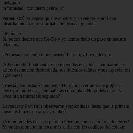
mejorado
tu "amistad" con cierto pelirrojo?
Parvati alzó las cejasinquisitivamente, y Lavender sonrió con
picardía mientras se sonrojaba de formaalgo cínica.
Oh,bueno
Sí, podría decirse que Ro-Ro y yo hemos dado un paso en nuestra
relacióny
¿Peroestáis saliendo o no? insistió Parvati, y Lavender rio.
¡Sí!respondió finalmente, y de nuevo las dos chicas retomaron sus
gritos deemoción desbordada, sus ridículos saltitos y sus aspavientos
agobiantes.
¡Yaestá bien! estalló finalmente Hermione, cerrando de golpe su
libro y mirando asus compañeras con rabia. ¿No podéis cerrar la
boca ni un miserable segundo?
Lavender y Parvati la observaron,sorprendidas, hasta que la primera
puso los brazos en jarras y replicó:
¿Ytú no puedes dejar de perder el tiempo con esa tontería de libros?
Ya podríasponerte un poco más al día con los cotilleos del colegio