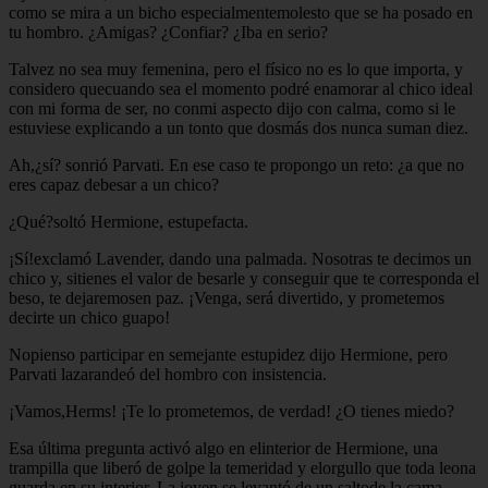
como se mira a un bicho especialmentemolesto que se ha posado en
tu hombro. ¿Amigas? ¿Confiar? ¿Iba en serio?
Talvez no sea muy femenina, pero el físico no es lo que importa, y
considero quecuando sea el momento podré enamorar al chico ideal
con mi forma de ser, no conmi aspecto dijo con calma, como si le
estuviese explicando a un tonto que dosmás dos nunca suman diez.
Ah,¿sí? sonrió Parvati. En ese caso te propongo un reto: ¿a que no
eres capaz debesar a un chico?
¿Qué?soltó Hermione, estupefacta.
¡Sí!exclamó Lavender, dando una palmada. Nosotras te decimos un
chico y, sitienes el valor de besarle y conseguir que te corresponda el
beso, te dejaremosen paz. ¡Venga, será divertido, y prometemos
decirte un chico guapo!
Nopienso participar en semejante estupidez dijo Hermione, pero
Parvati lazarandeó del hombro con insistencia.
¡Vamos,Herms! ¡Te lo prometemos, de verdad! ¿O tienes miedo?
Esa última pregunta activó algo en elinterior de Hermione, una
trampilla que liberó de golpe la temeridad y elorgullo que toda leona
guarda en su interior. La joven se levantó de un saltode la cama,