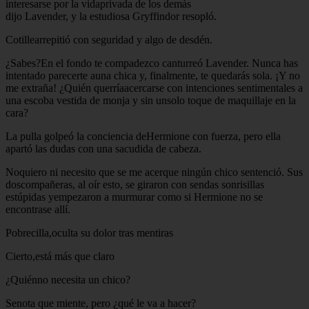
interesarse por la vidaprivada de los demás
dijo Lavender, y la estudiosa Gryffindor resopló.
Cotillearrepitió con seguridad y algo de desdén.
¿Sabes?En el fondo te compadezco canturreó Lavender. Nunca has
intentado parecerte auna chica y, finalmente, te quedarás sola. ¡Y no
me extraña! ¿Quién querríaacercarse con intenciones sentimentales a
una escoba vestida de monja y sin unsolo toque de maquillaje en la
cara?
La pulla golpeó la conciencia deHermione con fuerza, pero ella
apartó las dudas con una sacudida de cabeza.
Noquiero ni necesito que se me acerque ningún chico sentenció. Sus
doscompañeras, al oír esto, se giraron con sendas sonrisillas
estúpidas yempezaron a murmurar como si Hermione no se
encontrase allí.
Pobrecilla,oculta su dolor tras mentiras
Cierto,está más que claro
¿Quiénno necesita un chico?
Senota que miente, pero ¿qué le va a hacer?