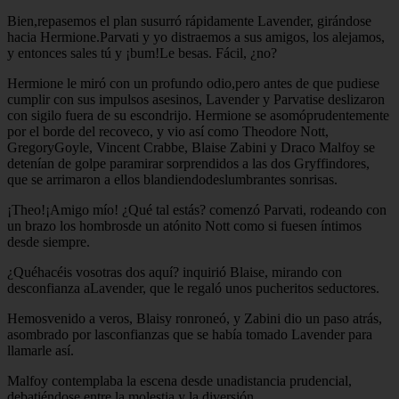
Bien,repasemos el plan susurró rápidamente Lavender, girándose
hacia Hermione.Parvati y yo distraemos a sus amigos, los alejamos,
y entonces sales tú y ¡bum!Le besas. Fácil, ¿no?
Hermione le miró con un profundo odio,pero antes de que pudiese
cumplir con sus impulsos asesinos, Lavender y Parvatise deslizaron
con sigilo fuera de su escondrijo. Hermione se asomóprudentemente
por el borde del recoveco, y vio así como Theodore Nott,
GregoryGoyle, Vincent Crabbe, Blaise Zabini y Draco Malfoy se
detenían de golpe paramirar sorprendidos a las dos Gryffindores,
que se arrimaron a ellos blandiendodeslumbrantes sonrisas.
¡Theo!¡Amigo mío! ¿Qué tal estás? comenzó Parvati, rodeando con
un brazo los hombrosde un atónito Nott como si fuesen íntimos
desde siempre.
¿Quéhacéis vosotras dos aquí? inquirió Blaise, mirando con
desconfianza aLavender, que le regaló unos pucheritos seductores.
Hemosvenido a veros, Blaisy ronroneó, y Zabini dio un paso atrás,
asombrado por lasconfianzas que se había tomado Lavender para
llamarle así.
Malfoy contemplaba la escena desde unadistancia prudencial,
debatiéndose entre la molestia y la diversión.