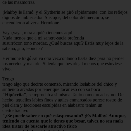
de las mazmorras.
¡Malfoy!le llamó, y el Slytherin se giró rápidamente, con los reflejos
dignos de unbuscador. Sus ojos, del color del mercurio, se
encendieron al ver a Hermione.
Vaya,vaya, mira a quién tenemos aquí
Nada menos que a mi sangre-sucia preferida
susurrócon tono mordaz. ¿Qué buscas aquí? Estás muy lejos de la
sabana, ¿no, leoncita?
Hermione tragó saliva otra vez,contando hasta diez para no perder
los nervios y matarle. Si tenía que besarle,al menos que estuviese
vivo.
Tengo
tengo algo que decirte comenzó, mirando loslabios del chico y
sintiendo arcadas por tener que tocar eso con su boca
"Hipócrita"
, se reprochó a sí misma.Tanto como arcadas, no. De
hecho, aquellos labios finos y ágiles enmarcados porese rostro de
piel clara y facciones esculpidas en alabastro tenían un
ciertoatractivo
"¿Se puede saber en qué estáspensando? ¡Es Malfoy! Aunque,
teniendo en cuenta que le tienes que besar, talvez no sea mala
idea tratar de buscarle atractivo físico