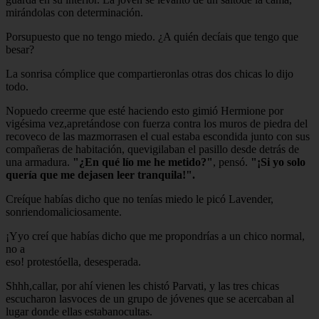
mirándolas con determinación.
Porsupuesto que no tengo miedo. ¿A quién decíais que tengo que
besar?
La sonrisa cómplice que compartieronlas otras dos chicas lo dijo
todo.
Nopuedo creerme que esté haciendo esto gimió Hermione por
vigésima vez,apretándose con fuerza contra los muros de piedra del
recoveco de las mazmorrasen el cual estaba escondida junto con sus
compañeras de habitación, quevigilaban el pasillo desde detrás de
una armadura.
"¿En qué lío me he metido?"
, pensó.
"¡Si yo solo
quería que me dejasen leer tranquila!".
Creíque habías dicho que no tenías miedo le picó Lavender,
sonriendomaliciosamente.
¡Yyo creí que habías dicho que me propondrías a un chico normal,
no a
eso! protestóella, desesperada.
Shhh,callar, por ahí vienen les chistó Parvati, y las tres chicas
escucharon lasvoces de un grupo de jóvenes que se acercaban al
lugar donde ellas estabanocultas.