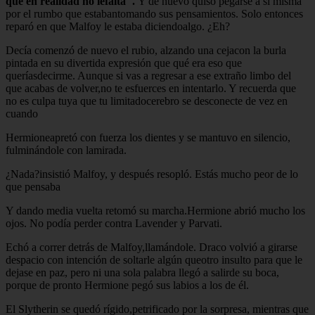
que en realidad no lefalta".
Y de nuevo quiso pegarse a sí misma
por el rumbo que estabantomando sus pensamientos. Solo entonces
reparó en que Malfoy le estaba diciendoalgo. ¿Eh?
Decía comenzó de nuevo el rubio, alzando una cejacon la burla
pintada en su divertida expresión que qué era eso que
queríasdecirme. Aunque si vas a regresar a ese extraño limbo del
que acabas de volver,no te esfuerces en intentarlo. Y recuerda que
no es culpa tuya que tu limitadocerebro se desconecte de vez en
cuando
Hermioneapretó con fuerza los dientes y se mantuvo en silencio,
fulminándole con lamirada.
¿Nada?insistió Malfoy, y después resopló. Estás mucho peor de lo
que pensaba
Y dando media vuelta retomó su marcha.Hermione abrió mucho los
ojos. No podía perder contra Lavender y Parvati.
Echó a correr detrás de Malfoy,llamándole. Draco volvió a girarse
despacio con intención de soltarle algún queotro insulto para que le
dejase en paz, pero ni una sola palabra llegó a salirde su boca,
porque de pronto Hermione pegó sus labios a los de él.
El Slytherin se quedó rígido,petrificado por la sorpresa, mientras que