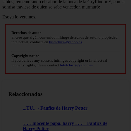
labios, rememorando el sabor de la boca de la Gryffindor.Y, con la
sonrisa traviesa de quien se sabe vencedor, murmuró:
Esoya lo veremos.
Derechos de autor
Si cree que algún contenido infringe derechos de autor o propiedad
intelectual, contacte en
bitelchux@yahoo.es
.
Copyright notice
If you believe any content infringes copyright or intellectual
property rights, please contact
bitelchux@yahoo.es
.
Relaccionados
...TU... - Fanfics de Harry Potter
-.-.-.-Inocente papá, harry-.-.-.- - Fanfics de
Harry Potter