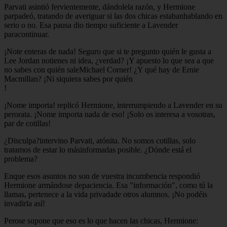
Parvati asintió fervientemente, dándolela razón, y Hermione
parpadeó, tratando de averiguar si las dos chicas estabanhablando en
serio o no. Esa pausa dio tiempo suficiente a Lavender
paracontinuar.
¡Note enteras de nada! Seguro que si te pregunto quién le gusta a
Lee Jordan notienes ni idea, ¿verdad? ¡Y apuesto lo que sea a que
no sabes con quién saleMichael Corner! ¿Y qué hay de Ernie
Macmillan? ¡Ni siquiera sabes por quién
!
¡Nome importa! replicó Hermione, interrumpiendo a Lavender en su
perorata. ¡Nome importa nada de eso! ¡Solo os interesa a vosotras,
par de cotillas!
¿Disculpa?intervino Parvati, atónita. No somos cotillas, solo
tratamos de estar lo másinformadas posible. ¿Dónde está el
problema?
Enque esos asuntos no son de vuestra incumbencia respondió
Hermione armándose depaciencia. Esa "información", como tú la
llamas, pertenece a la vida privadade otros alumnos. ¡No podéis
invadirla así!
Perose supone que eso es lo que hacen las chicas, Hermione: