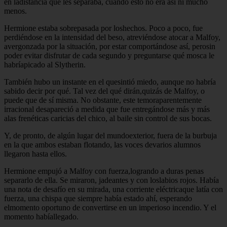
en ladistancia que les separaba, cuando esto no era así ni mucho
menos.
Hermione estaba sobrepasada por loshechos. Poco a poco, fue
perdiéndose en la intensidad del beso, atreviéndose atocar a Malfoy,
avergonzada por la situación, por estar comportándose así, perosin
poder evitar disfrutar de cada segundo y preguntarse qué mosca le
habríapicado al Slytherin.
También hubo un instante en el quesintió miedo, aunque no habría
sabido decir por qué. Tal vez del qué dirán,quizás de Malfoy, o
puede que de sí misma. No obstante, este temoraparentemente
irracional desapareció a medida que fue entregándose más y más
alas frenéticas caricias del chico, al baile sin control de sus bocas.
Y, de pronto, de algún lugar del mundoexterior, fuera de la burbuja
en la que ambos estaban flotando, las voces devarios alumnos
llegaron hasta ellos.
Hermione empujó a Malfoy con fuerza,logrando a duras penas
separarlo de ella. Se miraron, jadeantes y con loslabios rojos. Había
una nota de desafío en su mirada, una corriente eléctricaque latía con
fuerza, una chispa que siempre había estado ahí, esperando
elmomento oportuno de convertirse en un imperioso incendio. Y el
momento habíallegado.