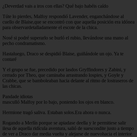
¿Deverdad vais a iros con ellas? Qué bajo habéis caído
Túte lo pierdes, Malfoy respondió Lavender, enganchándose al
cuello de Blaise,que se encontró con que aquella posición era idónea
para observardetalladamente el escote de la chica.
Nosé si podré superarlo se burló el rubio, llevándose una mano al
pecho condramatismo.
Hastaluego, Draco se despidió Blaise, guiñándole un ojo. Ya te
contaré
Y el grupo se fue, precedido por lasdos Gryffindores y Zabini, y
cerrado por Theo, que caminaba arrastrando lospies, y Goyle y
Crabbe, que se bamboleaban hacia delante al ritmo de lostraseros de
las chicas.
Pandade idiotas
masculló Malfoy por lo bajo, poniendo los ojos en blanco.
Hermione tragó saliva. Estaban solos.Era ahora o nunca.
Rogando a Merlín porque se apiadase deella y le permitiese salir
ilesa de aquella ridícula aventura, salió de suescondite justo a tiempo
de ver a Draco dar media vuelta y alejarse de nuevohacia el interior