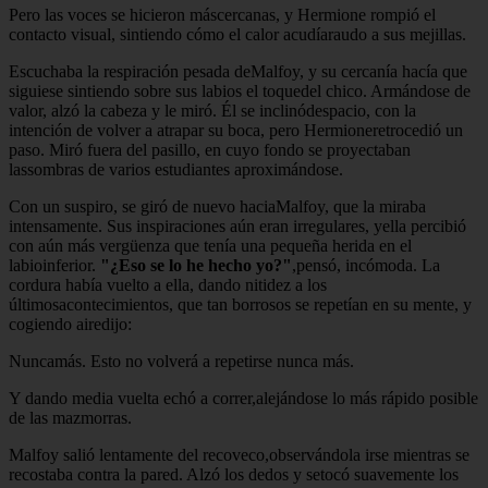
Pero las voces se hicieron máscercanas, y Hermione rompió el
contacto visual, sintiendo cómo el calor acudíaraudo a sus mejillas.
Escuchaba la respiración pesada deMalfoy, y su cercanía hacía que
siguiese sintiendo sobre sus labios el toquedel chico. Armándose de
valor, alzó la cabeza y le miró. Él se inclinódespacio, con la
intención de volver a atrapar su boca, pero Hermioneretrocedió un
paso. Miró fuera del pasillo, en cuyo fondo se proyectaban
lassombras de varios estudiantes aproximándose.
Con un suspiro, se giró de nuevo haciaMalfoy, que la miraba
intensamente. Sus inspiraciones aún eran irregulares, yella percibió
con aún más vergüenza que tenía una pequeña herida en el
labioinferior.
"¿Eso se lo he hecho yo?"
,pensó, incómoda. La
cordura había vuelto a ella, dando nitidez a los
últimosacontecimientos, que tan borrosos se repetían en su mente, y
cogiendo airedijo:
Nuncamás. Esto no volverá a repetirse nunca más.
Y dando media vuelta echó a correr,alejándose lo más rápido posible
de las mazmorras.
Malfoy salió lentamente del recoveco,observándola irse mientras se
recostaba contra la pared. Alzó los dedos y setocó suavemente los