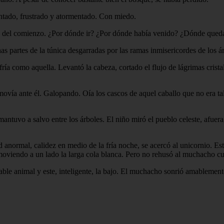
entado, frustrado y atormentado. Con miedo.
ro del comienzo. ¿Por dónde ir? ¿Por dónde había venido? ¿Dónde qued
as partes de la túnica desgarradas por las ramas inmisericordes de los ár
a como aquella. Levantó la cabeza, cortado el flujo de lágrimas cristal
se movía ante él. Galopando. Oía los cascos de aquel caballo que no era t
mantuvo a salvo entre los árboles. El niño miró el pueblo celeste, afuera
d anormal, calidez en medio de la fría noche, se acercó al unicornio. E
y moviendo a un lado la larga cola blanca. Pero no rehusó al muchacho c
able animal y este, inteligente, la bajo. El muchacho sonrió amablemente