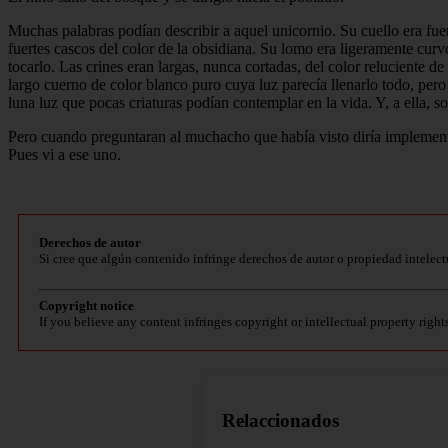
Muchas palabras podían describir a aquel unicornio. Su cuello era fue
fuertes cascos del color de la obsidiana. Su lomo era ligeramente cur
tocarlo. Las crines eran largas, nunca cortadas, del color reluciente de
largo cuerno de color blanco puro cuya luz parecía llenarlo todo, pero 
luna luz que pocas criaturas podían contemplar en la vida. Y, a ella, s
Pero cuando preguntaran al muchacho que había visto diría implemente q
Pues vi a ese uno.
Derechos de autor
Si cree que algún contenido infringe derechos de autor o propiedad intelect
Copyright notice
If you believe any content infringes copyright or intellectual property right
Relaccionados