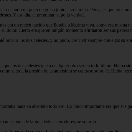
star cenando un poco de guiso junto a su familia. Pero, ¡es que no eran 
estes. Y ese día, al preguntar, supo la verdad.
as era un recién nacido que lloraba a lágrima viva, como esa misma no
su dolor. Cierto era que en ningún momento afirmaron ser sus padres biol
ó odiar a los dos celestes, y no pudo. De vivir siempre con ellos su em
aquellos dos celestes que a cualquier otro ser en todo Idhún. Había si
mo si toda la presión de la atmósfera se centrase sobre él. Había necesit
portaba nada en absoluto todo eso. Lo único importante era que sus pad
ecían testigos de largos dedos acusadores, se sonrojó.
ano. A pesar de conocer bastante bien el bosque, se había perdido.