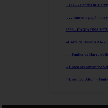
...TU... - Fanfics de Harry
-.-.-.-Inocente papá, harry
****-- HABIA UNA VEZ --
--Carta de Rosiie a Al-- -
... - Fanfics de Harry Pott
-¿Draco sos romantico?-él 
"-Eres mío, Alec." - Fanf