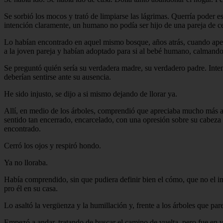
Se sorbió los mocos y trató de limpiarse las lágrimas. Querría poder e
intención claramente, un humano no podía ser hijo de una pareja de cel
Lo habían encontrado en aquel mismo bosque, años atrás, cuando apen
a la joven pareja y habían adoptado para si al bebé humano, calmando 
Se preguntó quién sería su verdadera madre, su verdadero padre. Intent
deberían sentirse ante su ausencia.
He sido injusto, se dijo a si mismo dejando de llorar ya.
Allí, en medio de los árboles, comprendió que apreciaba mucho más a 
sentido tan encerrado, encarcelado, con una opresión sobre su cabeza co
encontrado.
Cerró los ojos y respiró hondo.
Ya no lloraba.
Había comprendido, sin que pudiera definir bien el cómo, que no el im
pro él en su casa.
Lo asaltó la vergüenza y la humillación y, frente a los árboles que par
Empezó a andar, tratando de buscar el camino de vuelta, pero fue en v