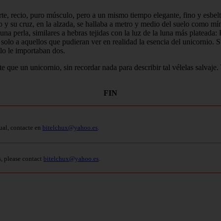
rte, recio, puro músculo, pero a un mismo tiempo elegante, fino y esbe
vo y su cruz, en la alzada, se hallaba a metro y medio del suelo como 
 una perla, similares a hebras tejidas con la luz de la luna más plateada
solo a aquellos que pudieran ver en realidad la esencia del unicornio. Su
olo le importaban dos.
ue un unicornio, sin recordar nada para describir tal vélelas salvaje. 
FIN
ual, contacte en
bitelchux@yahoo.es
.
s, please contact
bitelchux@yahoo.es
.