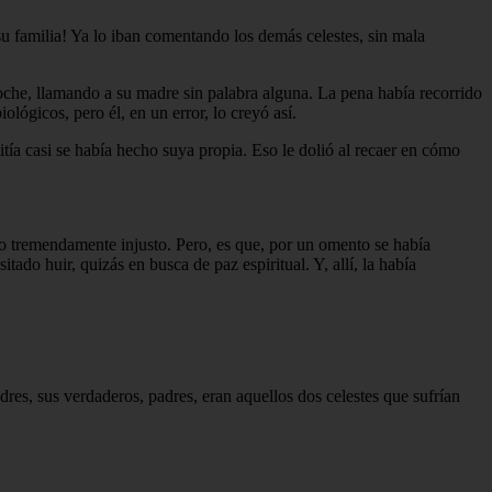
su familia! Ya lo iban comentando los demás celestes, sin mala
che, llamando a su madre sin palabra alguna. La pena había recorrido
ógicos, pero él, en un error, lo creyó así.
itía casi se había hecho suya propia. Eso le dolió al recaer en cómo
do tremendamente injusto. Pero, es que, por un omento se había
ado huir, quizás en busca de paz espiritual. Y, allí, la había
res, sus verdaderos, padres, eran aquellos dos celestes que sufrían