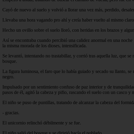
Cayó de nuevo al suelo y volvió a llorar una vez más, perdido, desal
Llevaba una hora vagando pro ahí y creía haber vuelto al mismo cla
Hecho un ovillo sobre el suelo lloró, con heridas en los brazos y algun
Así se encontraba cuando percibió una calidez anormal en una noche frí
la misma morada de los dioses, intensificada.
Se levantó, intentando no trastabillar, y corrió tras aquella luz, que 
bosque.
La figura luminosa, el faro que lo había guiado y secado su llanto, se 
negro.
Impulsado por un sentimiento confuso de paz interior y de tranquilida
pasos de él, agitó la cabeza y pifio, rascando el suelo con un casco 
El niño se puso de puntillas, tratando de alcanzar la cabeza del formid
- gracias.
El unicornio relinchó débilmente y se fue.
El niño salió del bosque y se dirigió hacía el poblado.