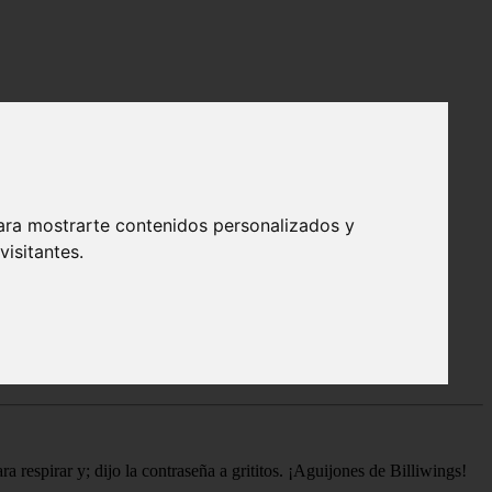
ara mostrarte contenidos personalizados y
remos. Es una respuesta a un cierto reto (me gustan las cosas
isitantes.
 respirar y; dijo la contraseña a grititos. ¡Aguijones de Billiwings!