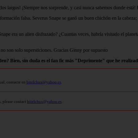
edos largos! ¡Siempre nos sorprende, y casi nunca sabemos donde está! 
nformación falsa. Severus Snape se ganó un buen chichón en la cabeza;
nape era un alien disfrazado? ¿Cuantas veces, habría visitado el plane
 no son solo supersticiones. Gracias Ginny por supuesto
ien, sin duda es el fan fic más "Deprimente" que he realizado. E
ual, contacte en
bitelchux@yahoo.es
.
s, please contact
bitelchux@yahoo.es
.