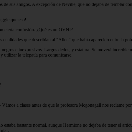
reos de sus amigos. A excepción de Neville, que no dejaba de temblar co
uggle que eso!
con cierta confusión- ¿Qué es un OVNI?
 cualidades que describían al "Alien" que había aparecido entre la pob
, negros e inexpresivos. Largos dedos, y estatura. Se moverá increíbleme
 utilizar la telepatía para comunicarse.
?
- Vámos a clases antes de que la profesora Mcgonagall nos reclame por 
odo estaba bastante normal, aunque Hermione no dejaba de tener el artíc
ular.