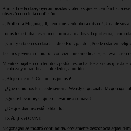
A mitad de la clase, oyeron pisadas violentas que se cernían hacia ese
observó con cierta confusión.
- ¡Profesora Mcgonagall, tiene que venir ahora mismo! ¡Una de sus a
Todos los estudiantes se mostraron alarmados y la profesora, acomodán
- ¡Ginny está en esa clase!- indicó Ron, pálido- ¡Puede estar en pelig
Los tres jovenes se miraron con cierta incomodidad y; se levantaron de 
Mientras bajaban con lentitud, podían escuchar los alaridos que daba
la cabeza y mirando a su alrededor; aturdido.
- ¡Aléjese de mí! ¡Criatura asquerosa!
- ¿Qué demonios le sucede señorita Weasly?- graznaba Mcgonagall al o
- ¡Quiere llevarme, el quiere llevarme a su nave!
- ¿De qué diantres está hablando?
- Es él, ¡Es el OVNI!
Mcgonagall se mostró confundida, obviamente desconocía aquel térmi