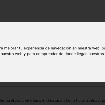
er
ry Potter
ra mejorar tu experiencia de navegación en nuestra web, p
strés y diversión. Quizás algo me ha abducido, pero ya luego lo ve
n nuestra web y para comprender de donde llegan nuestros v
quí lo tienen.
 por el pasillo de la torre. Al observar a la Dama Gorda, se detuvo para