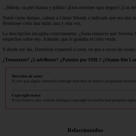
- ¡Mírelo, su piel blanca y pálida! ¡Esos enormes ojos negros! ¡Los d
Tomó cierto tiempo, calmar a Ginny Weasly e indicarle que era una i
Hermione creía una duda; una y otra vez.
La descripción encajaba correctamente. ¿Sería entonces que Severus S
sospechas sobre eso. Además, que le gustaba el color verde.
Y desde ese día, Hermione comenzó a creer, en que a veces las cosas;
¿Tomatazos? ¿Ladrillazos? ¿Patadas por DHL? ¿Osama Bin Laden? B
Derechos de autor
Si cree que algún contenido infringe derechos de autor o propiedad intelect
Copyright notice
If you believe any content infringes copyright or intellectual property right
Relaccionados