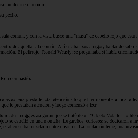
dose un dedo en un oído.
 su pecho.
 sala común, y con la vista buscó una "masa" de cabello rojo que estuvi
 centro de aquella sala común. Allí estaban sus amigos, hablando sobre 
 emoción. El pelirrojo, Ronald Weasly; se preguntaba si había encontra
ó Ron con hastío.
ezas para prestarle total atención a lo que Hermione iba a mostrarle. Pa
; que le prestaban atención y luego comenzó a leer.
utoridades muggles aseguran que se trató de un "Objeto Volador no Ide
eto se estrelló en una montaña. Lugareños, curiosos; se dedicaron a in
e; el alien se ha mezclado entre nosotros. La población teme, una invas