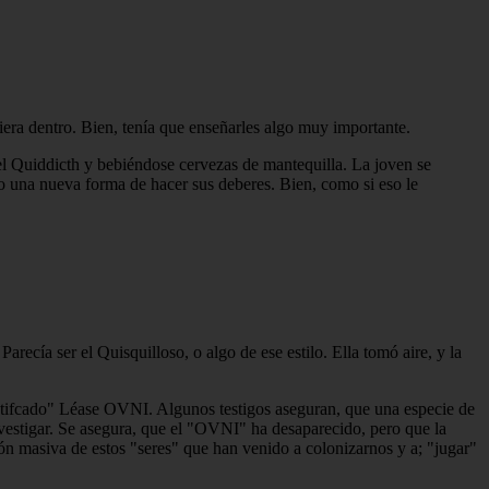
era dentro. Bien, tenía que enseñarles algo muy importante.
el Quiddicth y bebiéndose cervezas de mantequilla. La joven se
do una nueva forma de hacer sus deberes. Bien, como si eso le
recía ser el Quisquilloso, o algo de ese estilo. Ella tomó aire, y la
ntifcado" Léase OVNI. Algunos testigos aseguran, que una especie de
vestigar. Se asegura, que el "OVNI" ha desaparecido, pero que la
ión masiva de estos "seres" que han venido a colonizarnos y a; "jugar"