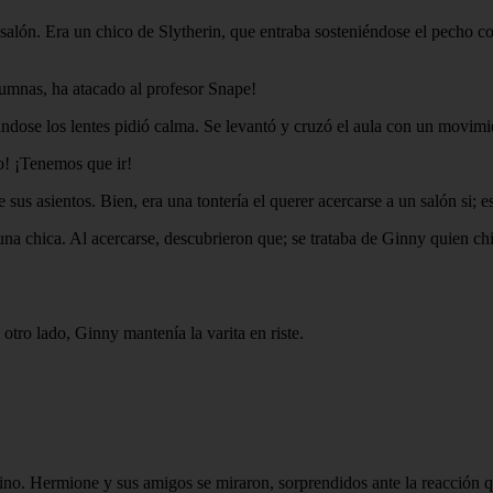
 salón. Era un chico de Slytherin, que entraba sosteniéndose el pecho co
lumnas, ha atacado al profesor Snape!
dose los lentes pidió calma. Se levantó y cruzó el aula con un movimie
ro! ¡Tenemos que ir!
sus asientos. Bien, era una tontería el querer acercarse a un salón si; 
 una chica. Al acercarse, descubrieron que; se trataba de Ginny quien c
tro lado, Ginny mantenía la varita en riste.
no. Hermione y sus amigos se miraron, sorprendidos ante la reacción 