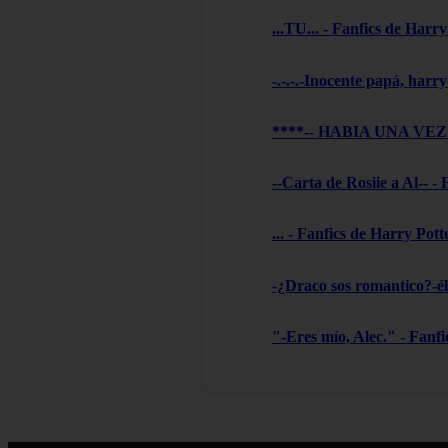
...TU... - Fanfics de Harry
-.-.-.-Inocente papá, harry
****-- HABIA UNA VEZ --
--Carta de Rosiie a Al-- -
... - Fanfics de Harry Pott
-¿Draco sos romantico?-él 
"-Eres mío, Alec." - Fanf