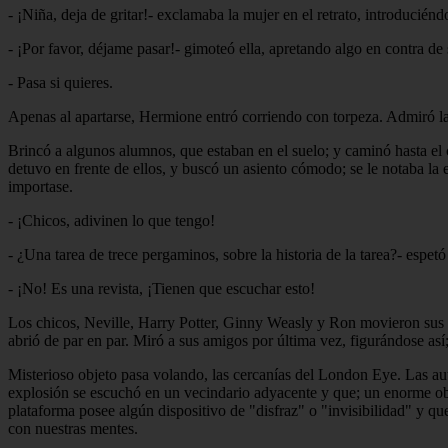
- ¡Niña, deja de gritar!- exclamaba la mujer en el retrato, introducién
- ¡Por favor, déjame pasar!- gimoteó ella, apretando algo en contra de
- Pasa si quieres.
Apenas al apartarse, Hermione entró corriendo con torpeza. Admiró la
Brincó a algunos alumnos, que estaban en el suelo; y caminó hasta el
detuvo en frente de ellos, y buscó un asiento cómodo; se le notaba la
importase.
- ¡Chicos, adivinen lo que tengo!
- ¿Una tarea de trece pergaminos, sobre la historia de la tarea?- espet
- ¡No! Es una revista, ¡Tienen que escuchar esto!
Los chicos, Neville, Harry Potter, Ginny Weasly y Ron movieron sus cab
abrió de par en par. Miró a sus amigos por última vez, figurándose así
Misterioso objeto pasa volando, las cercanías del London Eye. Las a
explosión se escuchó en un vecindario adyacente y que; un enorme obj
plataforma posee algún dispositivo de "disfraz" o "invisibilidad" y qu
con nuestras mentes.