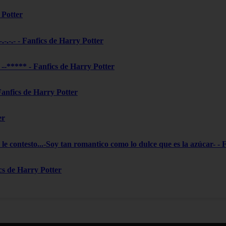
 Potter
-.-.-.- - Fanfics de Harry Potter
***** - Fanfics de Harry Potter
 Fanfics de Harry Potter
er
le contesto...-Soy tan romantico como lo dulce que es la azúcar- - 
ics de Harry Potter