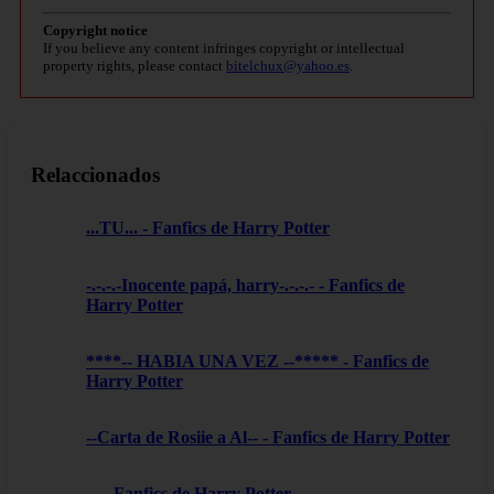
Copyright notice
If you believe any content infringes copyright or intellectual
property rights, please contact
bitelchux@yahoo.es
.
Relaccionados
...TU... - Fanfics de Harry Potter
-.-.-.-Inocente papá, harry-.-.-.- - Fanfics de
Harry Potter
****-- HABIA UNA VEZ --***** - Fanfics de
Harry Potter
--Carta de Rosiie a Al-- - Fanfics de Harry Potter
... - Fanfics de Harry Potter