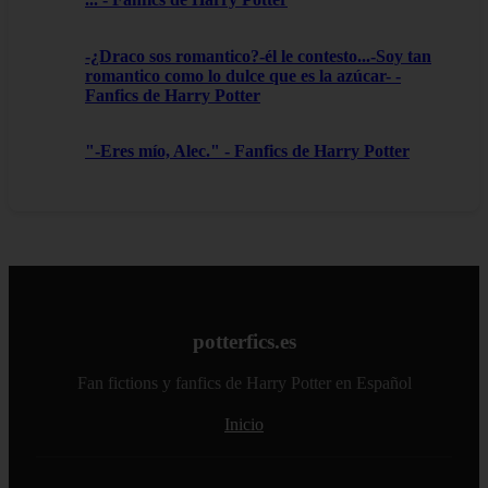
-¿Draco sos romantico?-él le contesto...-Soy tan
romantico como lo dulce que es la azúcar- -
Fanfics de Harry Potter
"-Eres mío, Alec." - Fanfics de Harry Potter
potterfics.es
Fan fictions y fanfics de Harry Potter en Español
Inicio