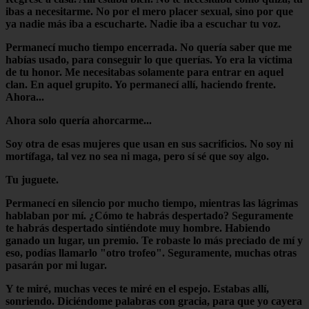
ibas a necesitarme. No por el mero placer sexual, sino por que
ya nadie más iba a escucharte. Nadie iba a escuchar tu voz.
Permanecí mucho tiempo encerrada. No quería saber que me
habías usado, para conseguir lo que querías. Yo era la víctima
de tu honor. Me necesitabas solamente para entrar en aquel
clan. En aquel grupito. Yo permanecí allí, haciendo frente.
Ahora...
Ahora solo quería ahorcarme...
Soy otra de esas mujeres que usan en sus sacrificios. No soy ni
mortífaga, tal vez no sea ni maga, pero sí sé que soy algo.
Tu juguete.
Permanecí en silencio por mucho tiempo, mientras las lágrimas
hablaban por mí. ¿Cómo te habrás despertado? Seguramente
te habrás despertado sintiéndote muy hombre. Habiendo
ganado un lugar, un premio. Te robaste lo más preciado de mí y
eso, podías llamarlo "otro trofeo". Seguramente, muchas otras
pasarán por mi lugar.
Y te miré, muchas veces te miré en el espejo. Estabas allí,
sonriendo. Diciéndome palabras con gracia, para que yo cayera