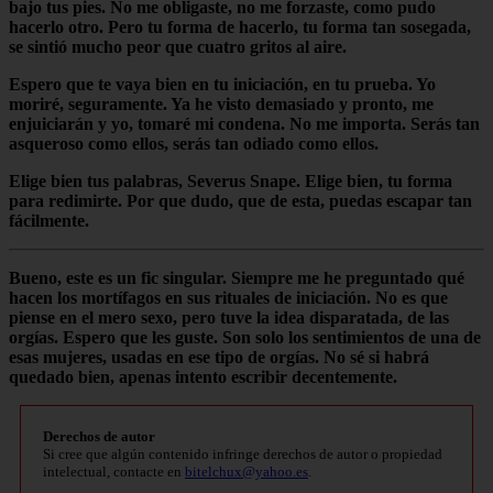
bajo tus pies. No me obligaste, no me forzaste, como pudo
hacerlo otro. Pero tu forma de hacerlo, tu forma tan sosegada,
se sintió mucho peor que cuatro gritos al aire.
Espero que te vaya bien en tu iniciación, en tu prueba. Yo
moriré, seguramente. Ya he visto demasiado y pronto, me
enjuiciarán y yo, tomaré mi condena. No me importa. Serás tan
asqueroso como ellos, serás tan odiado como ellos.
Elige bien tus palabras, Severus Snape. Elige bien, tu forma
para redimirte. Por que dudo, que de esta, puedas escapar tan
fácilmente.
Bueno, este es un fic singular. Siempre me he preguntado qué
hacen los mortífagos en sus rituales de iniciación. No es que
piense en el mero sexo, pero tuve la idea disparatada, de las
orgías. Espero que les guste. Son solo los sentimientos de una de
esas mujeres, usadas en ese tipo de orgías. No sé si habrá
quedado bien, apenas intento escribir decentemente.
Derechos de autor
Si cree que algún contenido infringe derechos de autor o propiedad
intelectual, contacte en
bitelchux@yahoo.es
.