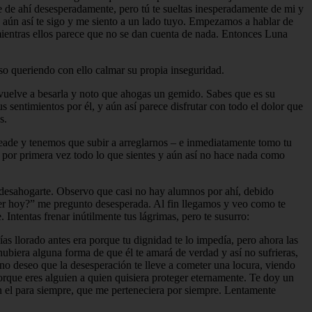
te de ahí desesperadamente, pero tú te sueltas inesperadamente de mi y
o aún así te sigo y me siento a un lado tuyo. Empezamos a hablar de
, mientras ellos parece que no se dan cuenta de nada. Entonces Luna
o queriendo con ello calmar su propia inseguridad.
 vuelve a besarla y noto que ahogas un gemido. Sabes que es su
us sentimientos por él, y aún así parece disfrutar con todo el dolor que
s.
eade y tenemos que subir a arreglarnos – e inmediatamente tomo tu
o por primera vez todo lo que sientes y aún así no hace nada como
s desahogarte. Observo que casi no hay alumnos por ahí, debido
ser hoy?” me pregunto desesperada. Al fin llegamos y veo como te
 Intentas frenar inútilmente tus lágrimas, pero te susurro:
as llorado antes era porque tu dignidad te lo impedía, pero ahora las
hubiera alguna forma de que él te amará de verdad y así no sufrieras,
no deseo que la desesperación te lleve a cometer una locura, viendo
orque eres alguien a quien quisiera proteger eternamente. Te doy un
en el para siempre, que me perteneciera por siempre. Lentamente