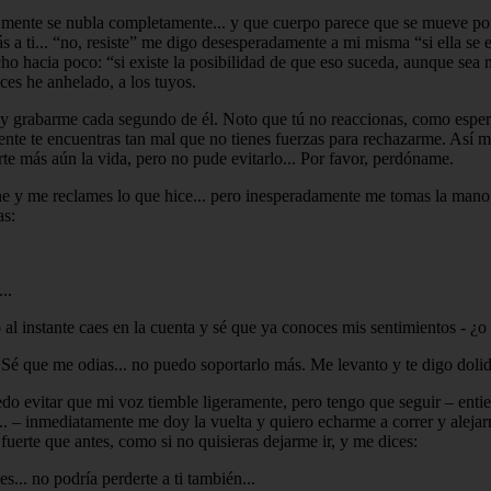
 mente se nubla completamente... y que cuerpo parece que se mueve por
 a ti... “no, resiste” me digo desesperadamente a mi misma “si ella se 
ho hacia poco: “si existe la posibilidad de que eso suceda, aunque sea 
ces he anhelado, a los tuyos.
 y grabarme cada segundo de él. Noto que tú no reaccionas, como esper
nte te encuentras tan mal que no tienes fuerzas para rechazarme. Así m
e más aún la vida, pero no pude evitarlo... Por favor, perdóname.
he y me reclames lo que hice... pero inesperadamente me tomas la mano 
as:
..
al instante caes en la cuenta y sé que ya conoces mis sentimientos - ¿o 
 Sé que me odias... no puedo soportarlo más. Me levanto y te digo dolid
o evitar que mi voz tiemble ligeramente, pero tengo que seguir – entie
... – inmediatamente me doy la vuelta y quiero echarme a correr y alej
 fuerte que antes, como si no quisieras dejarme ir, y me dices:
... no podría perderte a ti también...