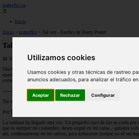
potterfics.es
☰
Inicio
Inicio
>
potterfics
>
Tal vez - Fanfics de Harry Potter
Tal vez - Fanfics de Harry Potter
Utilizamos cookies
📅 18/06/2025
Disclaimer: Todos los personajes y situaciones de Harry Potter perten
Usamos cookies y otras técnicas de rastreo pa
aparecen son de mi autoría. Dejando esto claro, espero que les guste e
anuncios adecuados, para analizar el tráfico e
comentario, queja, felicitación o petición, así como recomendaciones d
--------------------------------------------------------------------------------
Aceptar
Rechazar
Configurar
Tal vez...
Por Desire Black
La mañana ha llegado otra vez. Un pequeño rayo de luz se cuela por u
que es siempre mi costumbre, deseo seguir en mi cama... quisiera volv
ahí, continuamente en mi cabeza, para torturarme porque yo sé sin lug