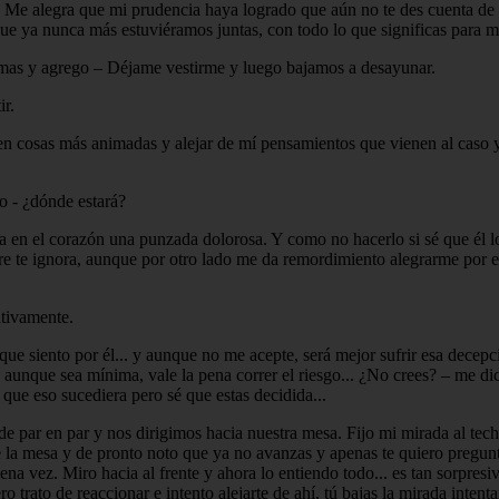
 Me alegra que mi prudencia haya logrado que aún no te des cuenta de mi
 que ya nunca más estuviéramos juntas, con todo lo que significas para mí
rimas y agrego – Déjame vestirme y luego bajamos a desayunar.
ir.
en cosas más animadas y alejar de mí pensamientos que vienen al caso 
yo - ¿dónde estará?
ta en el corazón una punzada dolorosa. Y como no hacerlo si sé que él lo
 te ignora, aunque por otro lado me da remordimiento alegrarme por eso 
ativamente.
o que siento por él... y aunque no me acepte, será mejor sufrir esa decepc
a, aunque sea mínima, vale la pena correr el riesgo... ¿No crees? – me 
ue eso sucediera pero sé que estas decidida...
par en par y nos dirigimos hacia nuestra mesa. Fijo mi mirada al techo,
e la mesa y de pronto noto que ya no avanzas y apenas te quiero pregun
uena vez. Miro hacia al frente y ahora lo entiendo todo... es tan sorpre
trato de reaccionar e intento alejarte de ahí, tú bajas la mirada intenta