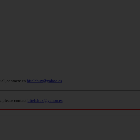
ual, contacte en
bitelchux@yahoo.es
.
s, please contact
bitelchux@yahoo.es
.