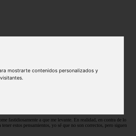
Sin Bandera (una súper canción) y las situaciones ficticias que
ara mostrarte contenidos personalizados y
 inspiración, pero que creí que sería bueno escribir. Algún
isitantes.
ome fastidiosamente a que me levante. En realidad, en contra de lo
a tener estos pensamientos, yo sé que no son correctos, pero siguen