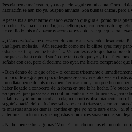
Pesadamente me levanto, ya no puedo seguir en mi cama. Corro el dosel
habitación se han ido ya. Suspiro aliviada. Son buenas chicas, pero a
Apenas iba a levantarme cuando escucho que gira el pomo de la puerta 
soñado... Es una chica de largo cabello rojizo, con cientos de jugueto
he confiado mis más oscuros secretos, excepto este que quisiera llev
- ¿Cómo estás? – me dices con dulzura y a la vez cuidadosamente. Pien
una ligera molestia... Aún recuerdo como me lo dijiste ayer, muy peno
odiabas ser tú quien me lo decía... Me confesaste lo que hacía poco te
porque eso había roto el sueño que tenías de que yo y Ron fuéramos n
soñaba con eso, pero al decirme eso ayer, me hiciste comprender que
- Bien dentro de lo que cabe – te conteste tristemente e inmediatame
un poco de alegría pero poco después se convierte otra vez en tristez
inmediatamente de mis ojos caen lágrimas que ya no puedo contener. 
haber llegado a conocerte de la forma en que lo he hecho. No puedo n
eso pensé que quizás estaba confundiendo mis sentimientos... pero aho
palabras... y tú no me ocultas nada, me confías absolutamente todo, i
seguirás haciéndolo... Incluso sabes notar mi tristeza y siempre tratas
te muestras ante los demás, confías en que yo no te haré daño... Si t
anteriores. Tú lo notas y te angustias y me dices suavemente, sin deja
- Nadie merece tus lágrimas ‘Mione’... mucho menos el tonto de mi he