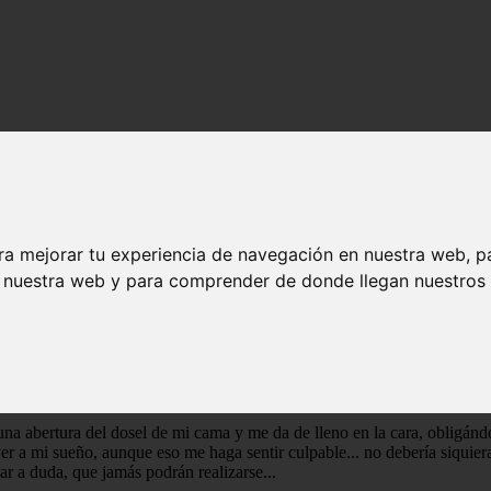
ecen a su autora JK Rowling y a Warner Bros. La letra de canción es de 
ra mejorar tu experiencia de navegación en nuestra web, p
ste intento de femslash, un poco cursi, que hice en un momento de corta
n nuestra web y para comprender de donde llegan nuestros v
e sus fics, solo dejen un review y me alegraran el día. Bye...
na abertura del dosel de mi cama y me da de lleno en la cara, obligánd
er a mi sueño, aunque eso me haga sentir culpable... no debería siquier
ar a duda, que jamás podrán realizarse...