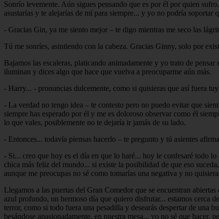
Sonrío levemente. Aún sigues pensando que es por él por quien sufro.
asustarías y te alejarías de mí para siempre... y yo no podría soportar
- Gracias Gin, ya me siento mejor – te digo mientras me seco las lág
Tú me sonríes, asintiendo con la cabeza. Gracias Ginny, solo por exist
Bajamos las escaleras, platicando animadamente y yo trato de pensar 
iluminan y dices algo que hace que vuelva a preocuparme aún más.
- Harry... - pronuncias dulcemente, como si quisieras que así fuera tu
- La verdad no tengo idea – te contesto pero no puedo evitar que sien
siempre has esperado por él y me es doloroso observar como él siempre
lo que vales, posiblemente no te dejaría ir jamás de su lado.
- Entonces... todavía piensas hacerlo – te pregunto y tú asientes afirm
- Si... creo que hoy es el día en que lo haré... hoy le confesaré todo l
chica más feliz del mundo... si existe la posibilidad de que eso suced
aunque me preocupas no sé como tomarías una negativa y no quisiera q
Llegamos a las puertas del Gran Comedor que se encuentran abiertas de 
azul profundo, un hermoso día que quiero disfrutar... estamos cerca d
terror, como si todo fuera una pesadilla y desearás despertar de una b
besándose apasionadamente, en nuestra mesa... yo no sé que hacer, pero 