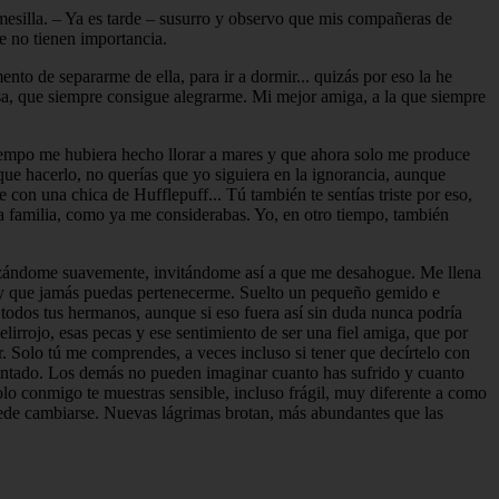
mesilla. – Ya es tarde – susurro y observo que mis compañeras de
e no tienen importancia.
o de separarme de ella, para ir a dormir... quizás por eso la he
iesa, que siempre consigue alegrarme. Mi mejor amiga, a la que siempre
 tiempo me hubiera hecho llorar a mares y que ahora solo me produce
ue hacerlo, no querías que yo siguiera en la ignorancia, aunque
con una chica de Hufflepuff... Tú también te sentías triste por eso,
a familia, como ya me considerabas. Yo, en otro tiempo, también
brazándome suavemente, invitándome así a que me desahogue. Me llena
rca y que jamás puedas pertenecerme. Suelto un pequeño gemido e
odos tus hermanos, aunque si eso fuera así sin duda nunca podría
rrojo, esas pecas y ese sentimiento de ser una fiel amiga, que por
r. Solo tú me comprendes, a veces incluso si tener que decírtelo con
 contado. Los demás no pueden imaginar cuanto has sufrido y cuanto
solo conmigo te muestras sensible, incluso frágil, muy diferente a como
puede cambiarse. Nuevas lágrimas brotan, más abundantes que las