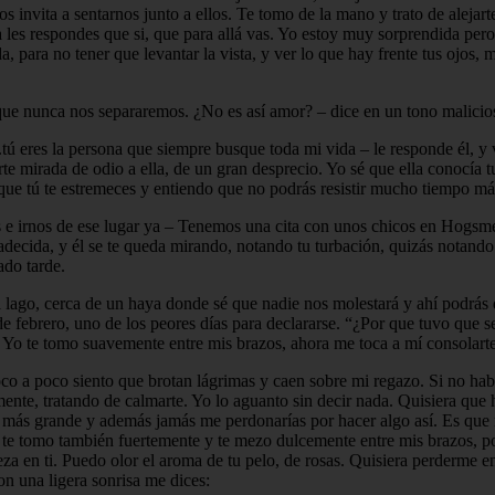
 invita a sentarnos junto a ellos. Te tomo de la mano y trato de alejar
 les respondes que si, que para allá vas. Yo estoy muy sorprendida per
a, para no tener que levantar la vista, y ver lo que hay frente tus ojos
ue nunca nos separaremos. ¿No es así amor? – dice en un tono malicios
.tú eres la persona que siempre busque toda mi vida – le responde él, y
erte mirada de odio a ella, de un gran desprecio. Yo sé que ella conocía t
que tú te estremeces y entiendo que no podrás resistir mucho tiempo má
s e irnos de ese lugar ya – Tenemos una cita con unos chicos en Hogsm
adecida, y él se te queda mirando, notando tu turbación, quizás notand
ado tarde.
l lago, cerca de un haya donde sé que nadie nos molestará y ahí podrá
e febrero, uno de los peores días para declararse. “¿Por que tuvo que 
e. Yo te tomo suavemente entre mis brazos, ahora me toca a mí consolarte.
oco a poco siento que brotan lágrimas y caen sobre mi regazo. Si no habí
mente, tratando de calmarte. Yo lo aguanto sin decir nada. Quisiera que 
ía más grande y además jamás me perdonarías por hacer algo así. Es que 
e te tomo también fuertemente y te mezo dulcemente entre mis brazos, p
za en ti. Puedo olor el aroma de tu pelo, de rosas. Quisiera perderme 
on una ligera sonrisa me dices: