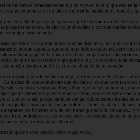
 de mi cama e inmediatamente fijo mi vista en el reloj que esta en la 
 veces pueden ponerse en un plan insoportable, hablando de tonterías qu
y se abre, dando paso a una persona que he ansiado ver desde el moment
nas pecas por su rostro, de ojos color chocolate y con una sonrisa trav
arme conmigo hasta la tumba.
sas que estoy triste por la noticia que me diste ayer, una que en otro
samente, porque suponías que sería muy doloroso para mí, pero tenías q
 habías enterado, que tu hermano Ron había empezado a salir seriamente 
ovios, de que nos casáramos y que por fin tú y yo seríamos de la mism
 hacía mucho tiempo que Ron ya no era el dueño de mi corazón.
nte en un gesto que solo tenías conmigo, me tomas entre tus brazos, a
a... La tristeza de este sentimiento que me causas, de que estés tan ce
No sabes cuanto desearía que fueras Ron, que fueras un hombre, como t
egar que físicamente te pareces mucho a Ron, con ese mismo cabello peli
ra sé que no es así, porque también son tan diferentes sus formas de se
ncluso aquellas cosas que te son tan dolorosas, que a nadie más le has
 de alegrarme, de hacerme reír, de una forma que solo tú consigues... y 
ú fueras Ron, podríamos ser tan felices, pero eso desgraciadamente no 
r de acariciar mi cabeza para calmarme:
rmano que no sabe apreciar todo lo que vales...