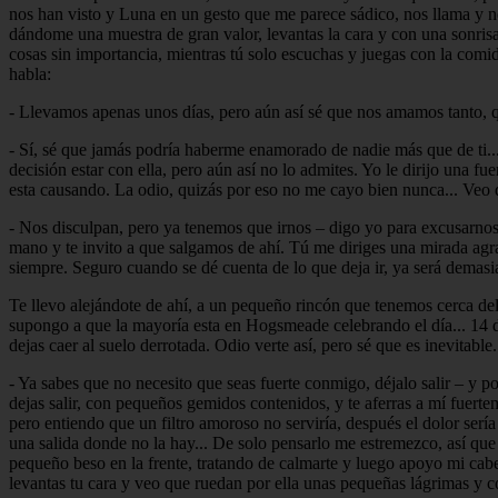
nos han visto y Luna en un gesto que me parece sádico, nos llama y nos
dándome una muestra de gran valor, levantas la cara y con una sonrisa
cosas sin importancia, mientras tú solo escuchas y juegas con la comid
habla:
- Llevamos apenas unos días, pero aún así sé que nos amamos tanto, q
- Sí, sé que jamás podría haberme enamorado de nadie más que de ti..
decisión estar con ella, pero aún así no lo admites. Yo le dirijo una fu
esta causando. La odio, quizás por eso no me cayo bien nunca... Veo 
- Nos disculpan, pero ya tenemos que irnos – digo yo para excusarno
mano y te invito a que salgamos de ahí. Tú me diriges una mirada agr
siempre. Seguro cuando se dé cuenta de lo que deja ir, ya será demasi
Te llevo alejándote de ahí, a un pequeño rincón que tenemos cerca de
supongo a que la mayoría esta en Hogsmeade celebrando el día... 14 d
dejas caer al suelo derrotada. Odio verte así, pero sé que es inevitabl
- Ya sabes que no necesito que seas fuerte conmigo, déjalo salir – y p
dejas salir, con pequeños gemidos contenidos, y te aferras a mí fuerte
pero entiendo que un filtro amoroso no serviría, después el dolor ser
una salida donde no la hay... De solo pensarlo me estremezco, así qu
pequeño beso en la frente, tratando de calmarte y luego apoyo mi cabe
levantas tu cara y veo que ruedan por ella unas pequeñas lágrimas y c