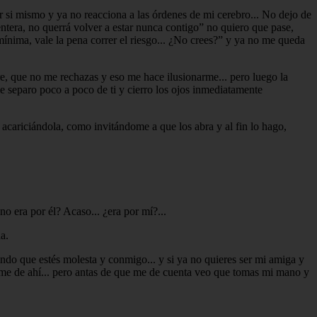
 si mismo y ya no reacciona a las órdenes de mi cerebro... No dejo de
entera, no querrá volver a estar nunca contigo” no quiero que pase,
mínima, vale la pena correr el riesgo... ¿No crees?” y ya no me queda
e, que no me rechazas y eso me hace ilusionarme... pero luego la
e separo poco a poco de ti y cierro los ojos inmediatamente
acariciándola, como invitándome a que los abra y al fin lo hago,
no era por él? Acaso... ¿era por mí?...
a.
ndo que estés molesta y conmigo... y si ya no quieres ser mi amiga y
arme de ahí... pero antas de que me de cuenta veo que tomas mi mano y