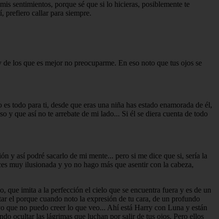
s sentimientos, porque sé que si lo hicieras, posiblemente te
, prefiero callar para siempre.
y de los que es mejor no preocuparme. En eso noto que tus ojos se
 es todo para ti, desde que eras una niña has estado enamorada de él,
y que así no te arrebate de mi lado... Si él se diera cuenta de todo
ión y así podré sacarlo de mi mente... pero si me dice que si, sería la
dices muy ilusionada y yo no hago más que asentir con la cabeza,
 que imita a la perfección el cielo que se encuentra fuera y es de un
tar el porque cuando noto la expresión de tu cara, de un profundo
sivo que no puedo creer lo que veo... Ahí está Harry con Luna y están
ndo ocultar las lágrimas que luchan por salir de tus ojos. Pero ellos