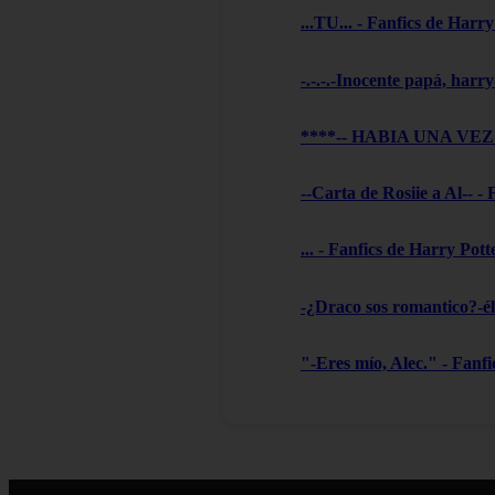
...TU... - Fanfics de Harry
-.-.-.-Inocente papá, harry
****-- HABIA UNA VEZ --
--Carta de Rosiie a Al-- -
... - Fanfics de Harry Pott
-¿Draco sos romantico?-él 
"-Eres mío, Alec." - Fanf