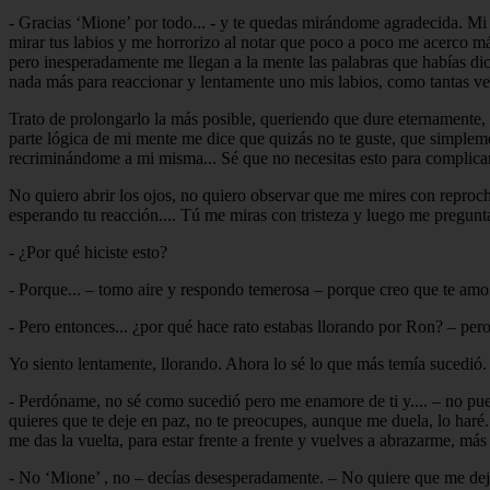
- Gracias ‘Mione’ por todo... - y te quedas mirándome agradecida. Mi
mirar tus labios y me horrorizo al notar que poco a poco me acerco más
pero inesperadamente me llegan a la mente las palabras que habías dic
nada más para reaccionar y lentamente uno mis labios, como tantas ve
Trato de prolongarlo la más posible, queriendo que dure eternamente,
parte lógica de mi mente me dice que quizás no te guste, que simpleme
recriminándome a mi misma... Sé que no necesitas esto para complicart
No quiero abrir los ojos, no quiero observar que me mires con reproc
esperando tu reacción.... Tú me miras con tristeza y luego me pregunt
- ¿Por qué hiciste esto?
- Porque... – tomo aire y respondo temerosa – porque creo que te amo.
- Pero entonces... ¿por qué hace rato estabas llorando por Ron? – pero 
Yo siento lentamente, llorando. Ahora lo sé lo que más temía sucedió.
- Perdóname, no sé como sucedió pero me enamore de ti y.... – no pued
quieres que te deje en paz, no te preocupes, aunque me duela, lo haré
me das la vuelta, para estar frente a frente y vuelves a abrazarme, más
- No ‘Mione’ , no – decías desesperadamente. – No quiere que me dejes