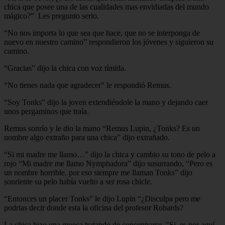
chica que posee una de las cualidades mas envidiadas del mundo
mágico?” Les pregunto serio.
“No nos importa lo que sea que hace, que no se interponga de
nuevo en nuestro camino” respondieron los jóvenes y siguieron su
camino.
“Gracias” dijo la chica con voz tímida.
“No tienes nada que agradecer” le respondió Remus.
“Soy Tonks” dijo la joven extendiéndole la mano y dejando caer
unos pergaminos que traía.
Remus sonrío y le dio la mano “Remus Lupin, ¿Tonks? Es un
nombre algo extraño para una chica” dijo extrañado.
“Si mi madre me llamo…” dijo la chica y cambio su tono de pelo a
rojo “Mi madre me llamo Nymphadora” dijo susurrando, “Pero es
un nombre horrible, por eso siempre me llaman Tonks” dijo
sonriente su pelo había vuelto a ser rosa chicle.
“Entonces un placer Tonks” le dijo Lupin “¿Disculpa pero me
podrias decir donde esta la oficina del profesor Robards?
La chica hizo una mueca tratando de concentrarse, "Si, es por aquí,