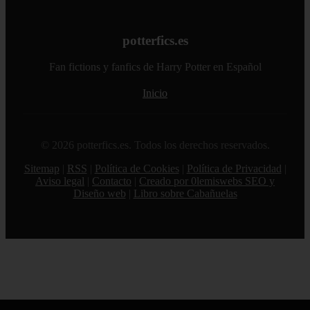
potterfics.es
Fan fictions y fanfics de Harry Potter en Español
Inicio
© 2026 potterfics.es. Todos los derechos reservados.
Sitemap
|
RSS
|
Política de Cookies
|
Política de Privacidad
|
Aviso legal
|
Contacto
|
Creado por 0lemiswebs SEO y
Diseño web
|
Libro sobre Cabañuelas