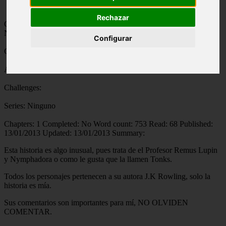
Rechazar
Categories:
LITERATURA
,
HARRY POTTER
Characters:
Ninguno
Configurar
Generos:
Romance
Advertencias:
Ninguno
Challenges:
Series:
Ninguno
Chapters:
1
Completed:
No
Word count:
753
Read:
68
Published:
13/01/2013
Updated:
13/01/2013
Summary:
Esta historia es algo inusual, pues trata de el Profesor Remus Lupin
y Nymphadora o como le gusta que la llamen Tonks.
Todos los personajes pertenecen a su autora J.K Rowling, solo la
historia es mía.
Sus comentarios son importantes para mí, NO OLVIDEN
COMENTAR.