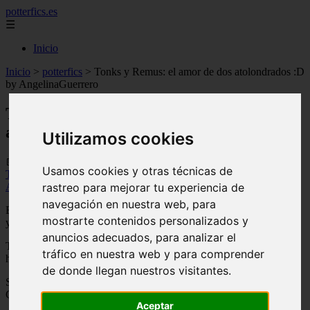
potterfics.es
☰
Inicio
Inicio
>
potterfics
>
Tonks y Remus: el amor de dos atolondrados :D
by AngelinaGuerrero
Tonks y Remus: el amor de dos
atolondrados :D by AngelinaGuerrero
Utilizamos cookies
📅 05/06/2025
Usamos cookies y otras técnicas de
Tonks y Remus: el amor de dos atolondrados :D
by
rastreo para mejorar tu experiencia de
AngelinaGuerrero
Summary:
navegación en nuestra web, para
Esta historia es algo inusual, pues trata de el Profesor Remus Lupin
mostrarte contenidos personalizados y
y Nymphadora o como le gusta que la llamen Tonks.
anuncios adecuados, para analizar el
Todos los personajes pertenecen a su autora J.K Rowling, solo la
tráfico en nuestra web y para comprender
historia es mía.
de donde llegan nuestros visitantes.
Sus comentarios son importantes para mí, NO OLVIDEN
COMENTAR.
Aceptar