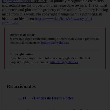
Regresar al índice
Disclaimer:
All publicly recognizable characters
and settings are the property of their respective owners. The original
characters and plot are the property of the author. No money is being
made from this work. No copyright infringement is intended.Esta
historia archivada en
https://www.fanfic.es/viewstory.php?
sid=36744
Derechos de autor
Si cree que algún contenido infringe derechos de autor o propiedad
intelectual, contacte en
bitelchux@yahoo.es
.
Copyright notice
If you believe any content infringes copyright or intellectual
property rights, please contact
bitelchux@yahoo.es
.
Relaccionados
...TU... - Fanfics de Harry Potter