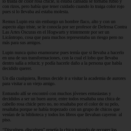
lo traída de color rosa chicle, si estaba cansada se tornaba rubio y
con rizos, pero había que tener cuidado cuando lo traiga color rojo
pues si lo llevaba así estaba molesta.
Remus Lupin era sin embargo un hombre flaco, alto y con un
aspecto algo triste, se le conocía por ser profesor de Defensa Contra
Las Artes Oscuras en el Hogwarts y tristemente por ser un
Licántropo, cosa que para muchos representaba un riesgo pero no
más para sus amigos.
Lupin nunca quiso enamorarse pues temía que si llevaba a hacerlo
en una de sus transformaciones, con la cual el lobo que llevaba
dentro salía a relucir, y podía hacerle daño a la persona que había
decidido querer.
Un día cualquiera, Remus decide ir a visitar la academia de aurores
para visitar a un viejo amigo.
Entrando allí se encontró con muchos jóvenes entusiastas y
decididos a ser un buen auror, entre todos resaltaba una chica de
cabello rosa chicle pero no, no resaltaba por el color de su pelo,
resaltaba porque se había tropezado con un grupo de chicos que
venían de la biblioteca y todos los libros que llevaban cayeron al
piso.
“Disculpen, disculpen” repetía la chica tratando de recoger los