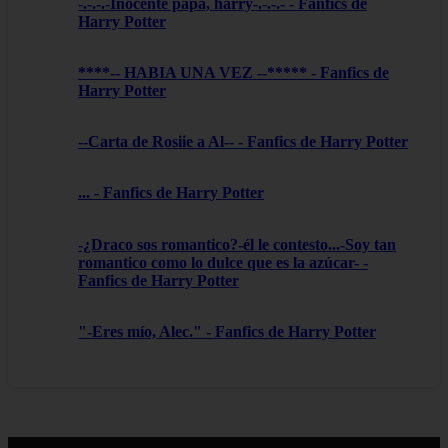
-.-.-.-Inocente papá, harry-.-.-.- - Fanfics de
Harry Potter
****-- HABIA UNA VEZ --***** - Fanfics de
Harry Potter
--Carta de Rosiie a Al-- - Fanfics de Harry Potter
... - Fanfics de Harry Potter
-¿Draco sos romantico?-él le contesto...-Soy tan
romantico como lo dulce que es la azúcar- -
Fanfics de Harry Potter
"-Eres mío, Alec." - Fanfics de Harry Potter