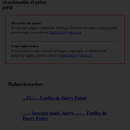
abandonadito
el pobre
jejeje
Derechos de autor
Si cree que algún contenido infringe derechos de autor o propiedad
intelectual, contacte en
bitelchux@yahoo.es
.
Copyright notice
If you believe any content infringes copyright or intellectual
property rights, please contact
bitelchux@yahoo.es
.
Relaccionados
...TU... - Fanfics de Harry Potter
-.-.-.-Inocente papá, harry-.-.-.- - Fanfics de
Harry Potter