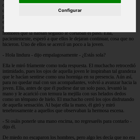
caminaba sin seguir un rumbo fijo. Todos volteaban a verla, acto
Configurar
que, al parecer, ella no le ponía cuidado. Unos hombres la seguían
pero, al fin y al cabo, no le daba importancia. Giró para adentrarse
en un estrecho callejón que no conocía y quería conocer. Al ver que
no tenía salida, dio la vuelta para seguir su camino. Pero aquellos
hombres que la habían seguido le cortaban el paso. Ella,
pacientemente, esperó a que ellos le dejaran continuar, cosa que no
hicieron. Uno de ellos se acercó un poco a la joven.
- Hola lindura - dijo empalagosamente - ¿Estás sola?
Ella le miró fríamente como toda respuesta. El muchacho retrocedió
intimidado, pues los ojos de aquella joven le inspiraban tal grandeza
que le hacían sentirse como una hormiga en su presencia. Aún así,
para no quedar mal con sus acompañantes, volvió a avanzar hacia la
joven. Ella, antes de que él pudiese dar un solo paso, levantó la
mano y le acarició con ternura la mejilla con sus helados dedos
como un témpano de hielo. El muchacho cerró los ojos disfrutando
de aquella sensación. Al bajar ella la mano, él giró y miró
tenebrosamente a aquellos que observaban la hermosa escena.
- Si osáis ponerle una mano encima, no regresaréis para contarlo -
dijo él.
De miedo no escaparon los hombres, pero algo les decía que no era