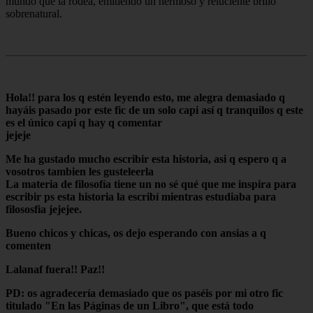
mundo que la rodea, emitiendo un hermoso y reluciente brillo
sobrenatural.
Hola
!!
para los q estén leyendo esto, me
alegra
demasiado q
hayáis pasado por este
fic
de un solo capi así q
tranquilos
q este
es el único capi q hay q
comentar
jejeje
Me ha
gustado
mucho escribir esta historia, asi q espero q a
vosotros tambien les
guste
leerla
La materia de
filosofía
tiene un no sé qué que me
inspira
para
escribir ps esta historia la escribí mientras
estudiaba
para
filososfia jejejee.
Bueno
chicos
y
chica
s, os dejo esperando con ansias a q
comenten
Lalanaf
fuera!! Paz!!
PD: os
agradecería
demasiado que os paséis por mi otro fic
titulado "
En las Páginas de un Libro
", que está todo