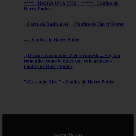
****-- HABIA UNA VEZ --***** - Fanfics de
Harry Potter
--Carta de Rosiie a Al-- - Fanfics de Harry Potter
... - Fanfics de Harry Potter
-¿Draco sos romantico?-él le contesto...-Soy tan
romantico como lo dulce que es la azúcar- -
Fanfics de Harry Potter
"-Eres mío, Alec." - Fanfics de Harry Potter
potterfics.es