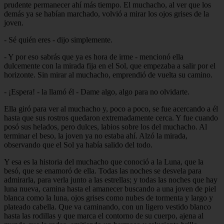
prudente permanecer ahí más tiempo. El muchacho, al ver que los
demás ya se habían marchado, volvió a mirar los ojos grises de la
joven.
- Sé quién eres - dijo simplemente.
- Y por eso sabrás que ya es hora de irme - mencionó ella
dulcemente con la mirada fija en el Sol, que empezaba a salir por el
horizonte. Sin mirar al muchacho, emprendió de vuelta su camino.
- ¡Espera! - la llamó él - Dame algo, algo para no olvidarte.
Ella giró para ver al muchacho y, poco a poco, se fue acercando a él
hasta que sus rostros quedaron extremadamente cerca. Y fue cuando
posó sus helados, pero dulces, labios sobre los del muchacho. Al
terminar el beso, la joven ya no estaba ahí. Alzó la mirada,
observando que el Sol ya había salido del todo.
Y esa es la historia del muchacho que conoció a la Luna, que la
besó, que se enamoró de ella. Todas las noches se desvela para
admirarla, para verla junto a las estrellas; y todas las noches que hay
luna nueva, camina hasta el amanecer buscando a una joven de piel
blanca como la luna, ojos grises como nubes de tormenta y largo y
plateado cabella. Que va caminando, con un ligero vestido blanco
hasta las rodillas y que marca el contorno de su cuerpo, ajena al