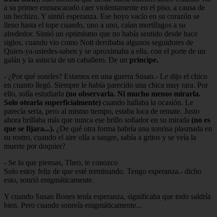
a su primer enmascarado caer violentamente en el piso, a causa de
un hechizo. Y sintió esperanza. Ese hoyo vacío en su corazón se
lleno hasta el tope cuando, uno a uno, caían mortífagos a su
alrededor. Sintió un optimismo que no había sentido desde hace
siglos, cuando vio como Nott derribaba algunos seguidores de
Quien-ya-ustedes-saben y se aproximaba a ella, con el porte de un
galán y la astucia de un caballero. De un
príncipe.
- ¿Por qué sonríes? Estamos en una guerra Susan.- Le dijo el chico
en cuanto llegó. Siempre le había parecido una chica muy rara. Por
ello, solía estudiarla
(no observarla. Ni mucho menos mirarla.
Solo otearla superficialmente)
cuando hallaba la ocasión. Le
parecía seria, pero al mismo tiempo, estaba loca de remate. Justo
ahora brillaba más que nunca ese brillo soñador en su mirada
(no es
que se fijara...).
¿De qué otra forma habría una sonrisa plasmada en
su rostro, cuando el aire olía a sangre, sabía a gritos y se veía la
muerte por doquier?
- Se lo que piensas, Theo, te conozco
Solo estoy feliz de que esté terminando. Tengo esperanza.- dicho
esto, sonrió enigmáticamente.
Y cuando Susan Bones tenía esperanza, significaba que todo saldría
bien. Pero cuando sonreía enigmáticamente...