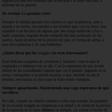
lograría escalar esa montaña que la llevaría a la nube más alta, a
disfrutar de su premio.
De verdad. Le gustaba creer
Siempre le habían gustado los cuentos en que la princesa, sola y
dejada a su suerte, encontraba a ese hombre que, con un beso, una
zapatilla o un hechizo de alguna que otra bruja malévola y fea o
hada cantarina, lograba desde extraerla del más profundo de los
sueños, hasta desterrar de la prisión del mar, en forma de aletas, a
una chica pelirroja y de ojos brillantes.
¿Quién decía que los
muggles
no eran interesantes?
Esas historias cargadas de aventuras y romance, eran lo que la
empujaba a continuar con su día. Con la esperanza de que la más
ínfima de las casualidades lograra que, en el parque, jugando en la
arena, consiguiera a su media naranja; o que, durante su ida al
dentista, encontrara al chico que la haría sentir completa.
Siempre aguardando. Manteniendo una vaga esperanza de que
sucediera.
Por ello, cuando su cabello cambió a color rojo tomate, los pupitres
de su escuela muggle se rompieron a la mitad y el cristal de la pecera
de la mascota de la clase (
Henry
) se rompió, sin contar el hecho de