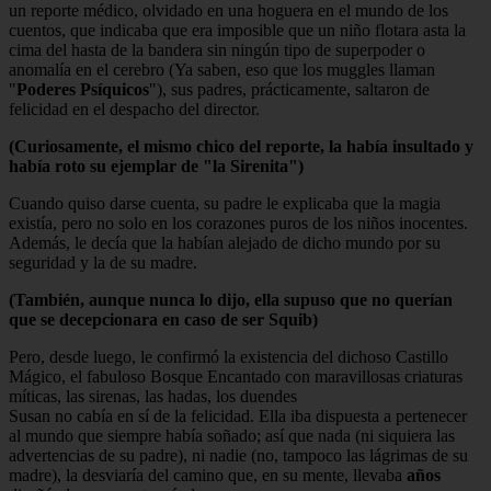
un reporte médico, olvidado en una hoguera en el mundo de los
cuentos, que indicaba que era imposible que un niño flotara asta la
cima del hasta de la bandera sin ningún tipo de superpoder o
anomalía en el cerebro (Ya saben, eso que los muggles llaman
"
Poderes Psíquicos
"), sus padres, prácticamente, saltaron de
felicidad en el despacho del director.
(Curiosamente, el mismo chico del reporte, la había insultado y
había roto su ejemplar de "la Sirenita")
Cuando quiso darse cuenta, su padre le explicaba que la magia
existía, pero no solo en los corazones puros de los niños inocentes.
Además, le decía que la habían alejado de dicho mundo por su
seguridad y la de su madre.
(También, aunque nunca lo dijo, ella supuso que no querían
que se decepcionara en caso de ser Squib)
Pero, desde luego, le confirmó la existencia del dichoso Castillo
Mágico, el fabuloso Bosque Encantado con maravillosas criaturas
míticas, las sirenas, las hadas, los duendes
Susan no cabía en sí de la felicidad. Ella iba dispuesta a pertenecer
al mundo que siempre había soñado; así que nada (ni siquiera las
advertencias de su padre), ni nadie (no, tampoco las lágrimas de su
madre), la desviaría del camino que, en su mente, llevaba
años