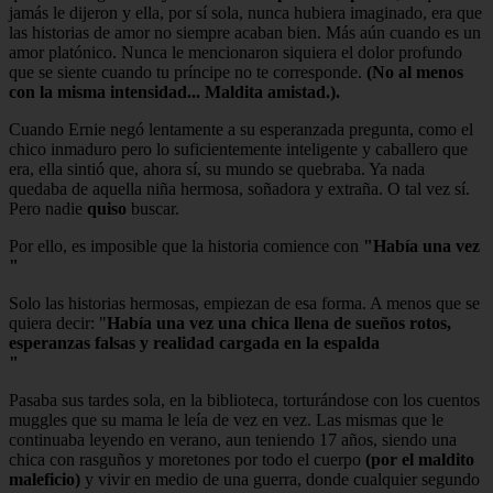
jamás le dijeron y ella, por sí sola, nunca hubiera imaginado, era que
las historias de amor no siempre acaban bien. Más aún cuando es un
amor platónico. Nunca le mencionaron siquiera el dolor profundo
que se siente cuando tu príncipe no te corresponde.
(No al menos
con la misma intensidad... Maldita amistad.).
Cuando Ernie negó lentamente a su esperanzada pregunta, como el
chico inmaduro pero lo suficientemente inteligente y caballero que
era, ella sintió que, ahora sí, su mundo se quebraba. Ya nada
quedaba de aquella niña hermosa, soñadora y extraña. O tal vez sí.
Pero nadie
quiso
buscar.
Por ello, es imposible que la historia comience con
"Había una vez
"
Solo las historias hermosas, empiezan de esa forma. A menos que se
quiera decir: "
Había una vez una chica llena de sueños rotos,
esperanzas falsas y realidad cargada en la espalda
"
Pasaba sus tardes sola, en la biblioteca, torturándose con los cuentos
muggles que su mama le leía de vez en vez. Las mismas que le
continuaba leyendo en verano, aun teniendo 17 años, siendo una
chica con rasguños y moretones por todo el cuerpo
(por el maldito
maleficio)
y vivir en medio de una guerra, donde cualquier segundo