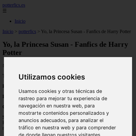
potterfics.es
☰
Inicio
Inicio
>
potterfics
>
Yo, la Princesa Susan - Fanfics de Harry Potter
Yo, la Princesa Susan - Fanfics de Harry
Potter
📅 27/07/2025
Utilizamos cookies
Título:
Yo, la Prncesa Susan
Personajes:
Susan Bones, Theodore Nott
Usamos cookies y otras técnicas de
Duración:
One-Shot
rastreo para mejorar tu experiencia de
navegación en nuestra web, para
Género:
Spiritual/Fantasy
mostrarte contenidos personalizados y
Summary:
Le gustaban las Princesas, los Castillos, los Bosques
anuncios adecuados, para analizar el
Encantados y las Coronas de Diamante. Después de todo, ¿Quién
tráfico en nuestra web y para comprender
no quiso, en algún momento de su vida, ser una princesa?
de donde llegan nuestros visitantes.