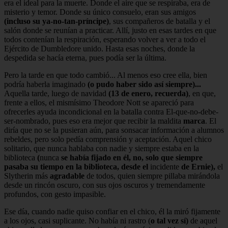
era el ideal para la muerte. Donde el aire que se respiraba, era de
misterio y temor. Donde su único consuelo, eran sus amigos
(incluso su ya-no-tan-príncipe)
, sus compañeros de batalla y el
salón donde se reunían a practicar. Allí, justo en esas tardes en que
todos contenían la respiración, esperando volver a ver a todo el
Ejército de Dumbledore unido. Hasta esas noches, donde la
despedida se hacía eterna, pues podía ser la última.
Pero la tarde en que todo cambió... Al menos eso cree ella, bien
podría haberla imaginado
(o pudo haber sido así siempre)...
Aquella tarde, luego de navidad
(13 de enero, recuerda)
, en que,
frente a ellos, el mismísimo Theodore Nott se apareció para
ofrecerles ayuda incondicional en la batalla contra El-que-no-debe-
ser-nombrado, pues eso era mejor que recibir la maldita
marca
. El
diría que no se la pusieran aún, para sonsacar información a alumnos
rebeldes, pero solo pedía comprensión y aceptación. Aquel chico
solitario, que nunca hablaba con nadie y siempre estaba en la
biblioteca
(
nunca
se había fijado en él, no, solo que siempre
pasaba su tiempo en la biblioteca, desde el
incidente
de Ernie),
el
Slytherin más
agradable
de todos, quien siempre pillaba mirándola
desde un rincón oscuro, con sus ojos oscuros y tremendamente
profundos, con gesto impasible.
Ese día, cuando nadie quiso confiar en el chico, él la miró fijamente
a los ojos, casi suplicante. No había ni rastro (
o tal vez sí)
de aquel