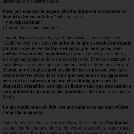
diseñándose y construyéndose.
Pues, por más que lo negara, ella iba dispuesta a encontrar su
final feliz. Su encantador "
había una vez
"
y su espectacular
"
y fueron felices para siempre
".
Cuando llegó a Hogwarts, esperó demasiadas cosas. Incluso el
Castillo la dejó sin aliento
(lo único de lo que ya estaba informada
y lo único que de verdad se asemejaba, por muy poco, a sus
sueños. Era aún más magnifico),
con sus paredes que respiran y
sus esquinas, plagadas de susurros del pasado. El techo encantado y
los miles de corredores que cuentan una historia diferente cada año.
(Como, por ejemplo, aquel pasillo del tercer piso que revela la
leyenda de tres chico de 11 años que vencieron a un gigantesco
perro de tres cabezas; o incluso el vestíbulo, que rebela la
despedida dramática, con algo de llanto y uno que otro insulto o
cara indiferente, de uno de los fundadores del
Castillo Imaginario
Real
.)
Lo que nadie nunca le dijo, era que nada sería tan maravilloso
como ella imaginaba.
Nadie le reveló el hecho de que el Bosque Encantado (
Prohibido
)
estaba lleno de criaturas míticas, sí, pero desagradables, asquerosas o
terroríficas (incluso los centauros dan miedo en ese sitio). Nadie le