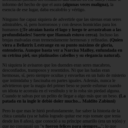
informo del hecho de que el aura
(algunas veces maligna),
la
esencia de ese lugar, daba escalofrío y vértigo.
Ninguno fue capaz siquiera de advertirle que las sirenas eran seres
admirables, sí, pero horrorosos y con deseos homicidas para los
humanos
(¡Te atraían hasta el lago y luego te arrastraban a las
profundidades! Suerte que Hannah estuvo cerca)
. Incluso las
brujas malvadas eran tremendamente hermosas y refinadas.
(Quien
viera a Bellatrix Lestrange en su punto máximo de gloria,
entendería. Aunque basta ver a Narcisa Malfoy, enfundada en
su cetrina piel, sus platinados cabellos y su elegancia natural).
Ni siquiera le avisaron que los duendes eran seres macabros,
desconfiados, tramposos y resentidos. Ni que las hadas eran
hermosas, sí, pero siempre ocultas y envueltas en un halo de misterio
que intimidaba y fascinaba en partes iguales. Además, nunca le
advirtieron que la magia del primer beso se puede esfumar cuando
un idiota te acorrala en el vestíbulo y te lo roba sin piedad alguna.
Cuando te salvas por un pelito de llegar a algo más que un beso.
(La
patada en la ingle le debió doler mucho... Maldito Zabinni)
Pero lo que mas le hirió profundamente, fue saber la historia de la
chica castaña (ya se había logrado quitar ese rojo tomate que tenia
desde los 8 años), que conoció a su príncipe amarillo (era un tejón) y
que no consiguió un "
y fueron felices para siempre...
"; lo que