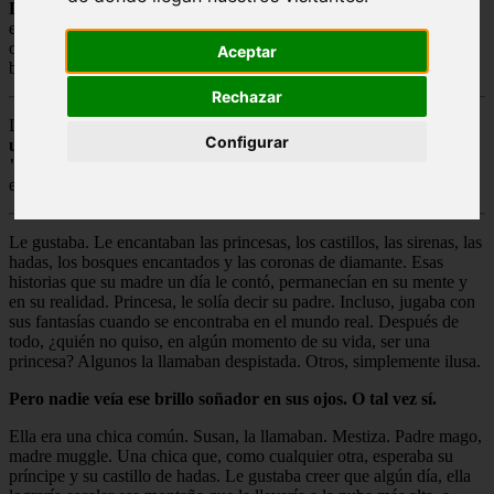
Disclaimer:
Nada de lo que hay aqui es mío, por lo tanto, no vivo
en Inglaterra, no tengo hijos, no soy rubia y solo tengo 16 años. Es
obvio que no soy JK... Todo está realizado sin fines de lucro y blah,
Aceptar
blah,blah, blah... rn
Rechazar
Lo mas apropiado, sería empezar la historia con el clásico: "
Había
Configurar
una vez
".
Pero tampoco hay que ser tan exagerados. Está historia no
debe
empezar así.
Le gustaba. Le encantaban las princesas, los castillos, las sirenas, las
hadas, los bosques encantados y las coronas de diamante. Esas
historias que su madre un día le contó, permanecían en su mente y
en su realidad. Princesa, le solía decir su padre. Incluso, jugaba con
sus fantasías cuando se encontraba en el mundo real. Después de
todo, ¿quién no quiso, en algún momento de su vida, ser una
princesa? Algunos la llamaban despistada. Otros, simplemente ilusa.
Pero nadie veía ese brillo soñador en sus ojos. O tal vez sí.
Ella era una chica común. Susan, la llamaban. Mestiza. Padre mago,
madre muggle. Una chica que, como cualquier otra, esperaba su
príncipe y su castillo de hadas. Le gustaba creer que algún día, ella