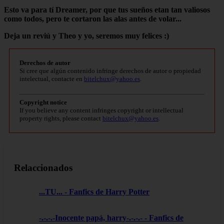
Esto va para tí Dreamer, por que tus sueños etan tan valiosos
como todos, pero te cortaron las alas antes de volar...
Deja un reviú y Theo y yo, seremos muy felices :)
Derechos de autor
Si cree que algún contenido infringe derechos de autor o propiedad
intelectual, contacte en
bitelchux@yahoo.es
.
Copyright notice
If you believe any content infringes copyright or intellectual
property rights, please contact
bitelchux@yahoo.es
.
Relaccionados
...TU... - Fanfics de Harry Potter
-.-.-.-Inocente papá, harry-.-.-.- - Fanfics de