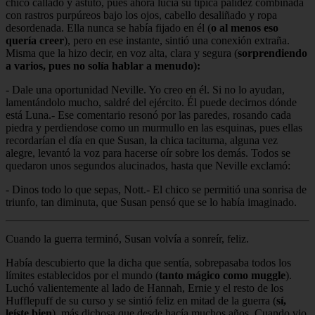
chico callado y astuto, pues ahora lucía su típica palidez combinada
con rastros purpúreos bajo los ojos, cabello desaliñado y ropa
desordenada. Ella nunca se había fijado en él (
o al menos eso
quería creer
), pero en ese instante, sintió una conexión extraña.
Misma que la hizo decir, en voz alta, clara y segura (
sorprendiendo
a varios, pues no solía hablar a menudo):
- Dale una oportunidad Neville. Yo creo en él. Si no lo ayudan,
lamentándolo mucho, saldré del ejército. Él puede decirnos dónde
está Luna.- Ese comentario resonó por las paredes, rosando cada
piedra y perdiendose como un murmullo en las esquinas, pues ellas
recordarían el día en que Susan, la chica taciturna, alguna vez
alegre, levantó la voz para hacerse oír sobre los demás. Todos se
quedaron unos segundos alucinados, hasta que Neville exclamó:
- Dinos todo lo que sepas, Nott.- El chico se permitió una sonrisa de
triunfo, tan diminuta, que Susan pensó que se lo había imaginado.
Cuando la guerra terminó, Susan volvía a sonreír, feliz.
Había descubierto que la dicha que sentía, sobrepasaba todos los
límites establecidos por el mundo (
tanto mágico como muggle
).
Luchó valientemente al lado de Hannah, Ernie y el resto de los
Hufflepuff de su curso y se sintió feliz en mitad de la guerra (
sí,
leíste bien
), más dichosa que desde hacía muchos años. Cuando vio