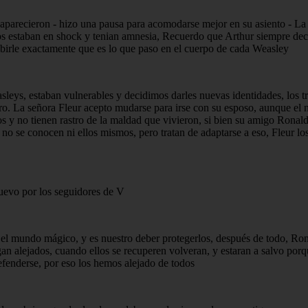
saparecieron - hizo una pausa para acomodarse mejor en su asiento - La
s estaban en shock y tenian amnesia, Recuerdo que Arthur siempre deci
birle exactamente que es lo que paso en el cuerpo de cada Weasley
asleys, estaban vulnerables y decidimos darles nuevas identidades, los t
. La señora Fleur acepto mudarse para irse con su esposo, aunque el no
ros y no tienen rastro de la maldad que vivieron, si bien su amigo Ronal
 se conocen ni ellos mismos, pero tratan de adaptarse a eso, Fleur los
uevo por los seguidores de V
el mundo mágico, y es nuestro deber protegerlos, después de todo, Rona
gan alejados, cuando ellos se recuperen volveran, y estaran a salvo porq
fenderse, por eso los hemos alejado de todos