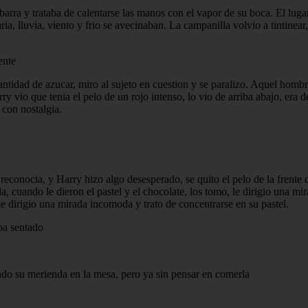
barra y trataba de calentarse las manos con el vapor de su boca. El lugar
ia, lluvia, viento y frio se avecinaban. La campanilla volvio a tintinear
ente
antidad de azucar, miro al sujeto en cuestion y se paralizo. Aquel hombre
y vio que tenia el pelo de un rojo intenso, lo vio de arriba abajo, era d
 con nostalgia.
econocia, y Harry hizo algo desesperado, se quito el pelo de la frente 
, cuando le dieron el pastel y el chocolate, los tomo, le dirigio una mi
e dirigio una mirada incomoda y trato de concentrarse en su pastel.
ba sentado
ndo su merienda en la mesa, pero ya sin pensar en comerla