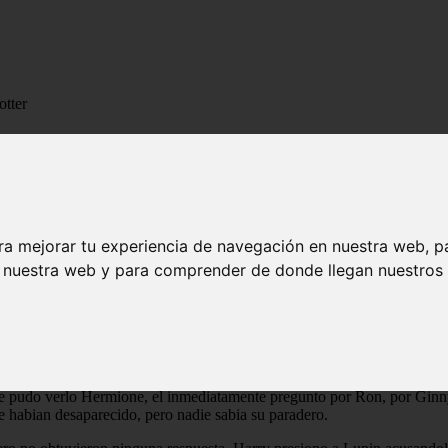
otter
arry Potter
ra mejorar tu experiencia de navegación en nuestra web, p
 todos los tiempos, Harry Potter lo habia destruido, ayudado por much
n nuestra web y para comprender de donde llegan nuestros v
ospitalizado por poco mas de seis meses, Hermione estuvo en la misma s
 habia mejorado, y por dos semanas se encontro siempre con una negativa
a ahora solo habia vacas y ovejas pastando. Fue al Callejon Diagon, per
artalado decia EN RENTA. Busco en el ministerio a Arthur Weasley pero n
Weasley-Delacour. Incluso contacto gente de Rumania para que encontrar
nte pudo verlo Hermione, el inmediatamente pregunto por Ron, por Ginn
 habian desaparecido, pero nadie sabia su paradero.