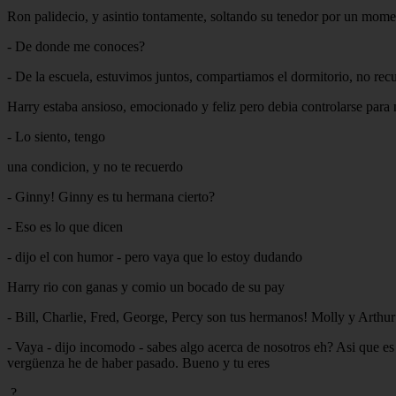
Ron palidecio, y asintio tontamente, soltando su tenedor por un mom
- De donde me conoces?
- De la escuela, estuvimos juntos, compartiamos el dormitorio, no r
Harry estaba ansioso, emocionado y feliz pero debia controlarse para
- Lo siento, tengo
una condicion, y no te recuerdo
- Ginny! Ginny es tu hermana cierto?
- Eso es lo que dicen
- dijo el con humor - pero vaya que lo estoy dudando
Harry rio con ganas y comio un bocado de su pay
- Bill, Charlie, Fred, George, Percy son tus hermanos! Molly y Arthur 
- Vaya - dijo incomodo - sabes algo acerca de nosotros eh? Asi que es c
vergüenza he de haber pasado. Bueno y tu eres
.?