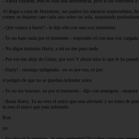
- Ahora vayanse, esto es solo una advertencia, pero si los volvemos a
Al llegar a casa de Hermione, sus padres los miraron sorprendidos, ib
comer, se dejaron caer cada uno sobre un sofa, suspirando profundam
- Que vamos a hacer? - le dijo ella con una voz monotona
- Yo no hare nada por el momento - respondio el con una voz cargada 
- No digas tonterias Harry, a mi no me paso nada
- Por eso me aleje de Ginny, por eso! Y ahora mira lo que le ha pasad
- Harry! - rezongo indignada - no es por eso, es por
el peligro de que no se puedan defender solos
- Yo no los buscare, no por el momento - dijo con amargura - atrapare 
- Basta Harry. Tu no eres el unico que esta afectado y no trates de p
tu eres el unico que esta sufriendo
Ron
yo
- los ojos se le aguaron - lo amo entiendes! No sabes como me arrepi