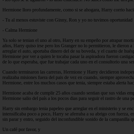
Hermione lloro profundamente, como si se ahogara, Harry corrio hacia
- Tu al menos estuviste con Ginny, Ron y yo no tuvimos oportunidad
- Calma Hermione
Ya solo se tenian el uno al otro, Harry en su empeño por atrapar mort
años, Harry quiso irse pero los Granger no lo permitieron, le dieron 
arreglar el auto, aportaba dinero del de su boveda, y el cuarto de hué
Hermione por ver a quien le tocaba pasar la aspiradora fueron castigad
de lo que esperaba, que fue trabajar cada uno en el consultorio una se
Cuando terminaron las carreras, Hermione y Harry decidieron independiz
realizaba misiones fuera del pais de vez en cuando, siempre aprovec
Hermione, entre los muchos casos que tenia, siempre estaba alerta haci
Hermione acaba de cumplir 25 años cuando sentian que sus vidas empe
Hermione salio del país a los pocos dias para seguir el rastro de una 
Harry sin embargo tenia papeleo que arreglar en el ministerio y se en
intensificaba poco a poco, Harry se aferraba a su abrigo con fuerza, en
sin parar y entro, seguido del inconfundible sonido de la campanilla q
Un café por favor, y