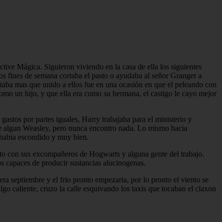
tive Mágica. Siguieron viviendo en la casa de ella los siguientes
Los fines de semana cortaba el pasto o ayudaba al señor Granger a
estaba mas que unido a ellos fue en una ocasión en que el peleando con
como un hijo, y que ella era como su hermana, el castigo le cayo mejor
astos por partes iguales, Harry trabajaba para el ministerio y
de algun Weasley, pero nunca encontro nada. Lo mismo hacia
s habia escondido y muy bien.
nto con sus excompañeros de Hogwarts y alguna gente del trabajo.
cos capaces de producir sustancias alucinogenas.
a septiembre y el frio pronto empezaria, por lo pronto el viento se
lgo caliente, cruzo la calle esquivando los taxis que tocaban el claxon