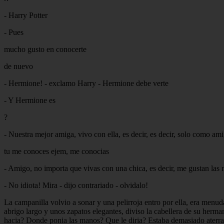
- Harry Potter
- Pues
mucho gusto en conocerte
de nuevo
- Hermione! - exclamo Harry - Hermione debe verte
- Y Hermione es
?
- Nuestra mejor amiga, vivo con ella, es decir, es decir, solo como am
tu me conoces ejem, me conocias
- Amigo, no importa que vivas con una chica, es decir, me gustan las 
- No idiota! Mira - dijo contrariado - olvidalo!
La campanilla volvio a sonar y una pelirroja entro por ella, era menud
abrigo largo y unos zapatos elegantes, diviso la cabellera de su herman
hacia? Donde ponia las manos? Que le diria? Estaba demasiado aterrado