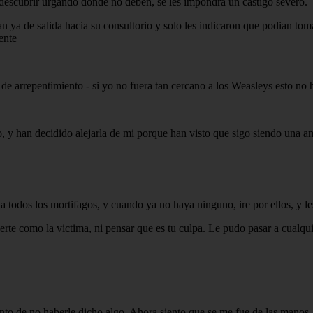
 descubrir urgando donde no deben, se les impondra un castigo severo.
an ya de salida hacia su consultorio y solo les indicaron que podian to
ente
de arrepentimiento - si yo no fuera tan cercano a los Weasleys esto no
o, y han decidido alejarla de mi porque han visto que sigo siendo una 
a todos los mortifagos, y cuando ya no haya ninguno, ire por ellos, y l
onerte como la victima, ni pensar que es tu culpa. Le pudo pasar a cual
ento de no haberle dicho algo. Ahora siento que se me fue de las manos