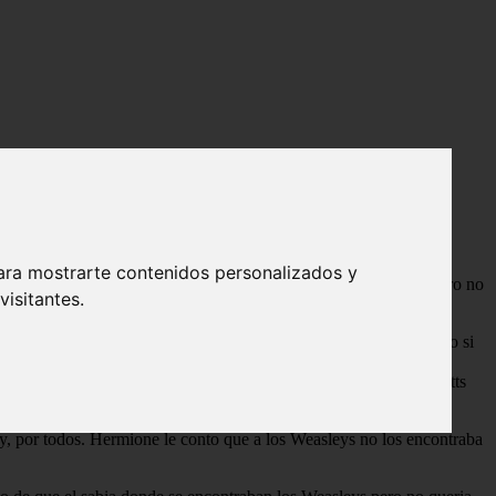
ara mostrarte contenidos personalizados y
a gente, la orden del fénix y principalmente Ron y Hermione. Pero no
isitantes.
ituación, completamente en estado de coma.
, mientras tanto busco a los Weasleys pero ya no estaban. Era como si
o el local de Sortilegios Weasley no tenia ni una seña de su
o habia ningun registro de el. En la lista del personal de Gringotts
an a Charlie Weasley, pero nadie lo conocia.
y, por todos. Hermione le conto que a los Weasleys no los encontraba