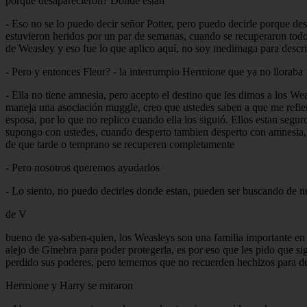
porque desaparecieron? Donde estan
- Eso no se lo puedo decir señor Potter, pero puedo decirle porque de
estuvieron heridos por un par de semanas, cuando se recuperaron todo
de Weasley y eso fue lo que aplico aquí, no soy medimaga para descri
- Pero y entonces Fleur? - la interrumpio Hermione que ya no lloraba
- Ella no tiene amnesia, pero acepto el destino que les dimos a los We
maneja una asociación muggle, creo que ustedes saben a que me refiero
esposa, por lo que no replico cuando ella los siguió. Ellos estan segu
supongo con ustedes, cuando desperto tambien desperto con amnesia, no
de que tarde o temprano se recuperen completamente
- Pero nosotros queremos ayudarlos
- Lo siento, no puedo decirles donde estan, pueden ser buscando de n
de V
bueno de ya-saben-quien, los Weasleys son una familia importante en 
alejo de Ginebra para poder protegerla, es por eso que les pido que si
perdido sus poderes, pero tememos que no recuerden hechizos para de
Hermione y Harry se miraron