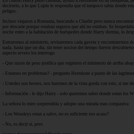
En cuanto Harry pudo caminar, ayudo a Hermione en su búsqueda, per
decirselo, a lo que Lupin le respondia que el tampoco sabia donde est
peligro.
Incluso viajaron a Rumania, buscando a Charlie pero nunca encontraron
por descarte porque estaban seguros que ahí no estaban. Se hospedaba
noche entro a la habitación de huéspedes donde Harry dormia, lo despert
Entraremos al ministerio, revisaremos cada gaveta y encontraremos do
nada, hasta que un dia, sin tener nocion del tiempo fueron descubier
aspecto severo los interrogo
- Que razon de peso justifica que registren el ministerio de arriba ab
- Estamos en problemas? - pregunto Hermione a punto de las lagrima
- Ustedes son heroes, nos haremos de la vista gorda con esto, si me di
- Información - le dijo Harry - solo queremos saber donde estan los W
La señora lo miro sorprendida y adopto una mirada mas compasiva
- Los Weasleys estan a salvo, no es suficiente eso acaso?
- No, es decir si, pero