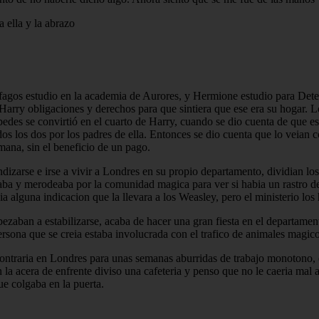
 ella y la abrazo
ifagos estudio en la academia de Aurores, y Hermione estudio para Detec
a Harry obligaciones y derechos para que sintiera que ese era su hogar. 
spedes se convirtió en el cuarto de Harry, cuando se dio cuenta de que 
os los dos por los padres de ella. Entonces se dio cuenta que lo veian 
mana, sin el beneficio de un pago.
arse e irse a vivir a Londres en su propio departamento, dividian los g
haba y merodeaba por la comunidad magica para ver si habia un rastro 
a alguna indicacion que la llevara a los Weasley, pero el ministerio lo
zaban a estabilizarse, acaba de hacer una gran fiesta en el departame
persona que se creia estaba involucrada con el trafico de animales magi
contraria en Londres para unas semanas aburridas de trabajo monotono, er
 la acera de enfrente diviso una cafeteria y penso que no le caeria mal a
ue colgaba en la puerta.