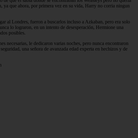
 de que el sabia donde se encontraban los Weasleys pero no queria
n, ya que ahora, por primera vez en su vida, Harry no corria ningun
gar al Londres, fueron a buscarlos incluso a Azkaban, pero era solo
nunca lo lograron, en un intento de desesperación, Hermione una
ados posibles.
nes necesarias, le dedicaron varias noches, pero nunca encontraron
a seguridad, una señora de avanzada edad experta en hechizos y de
n