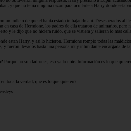
o no obtuvieron ninguna respuesta, Harry presiono a Lupin acusandolo
aban, y que no tenia ninguna razon para ocultarle a Harry donde estaba
 un indicio de que el habia estado trabajando ahí. Desesperados al lle
n en casa de Hermione, los padres de ella trataron de animarlos, pero 
o y le dijo que no hiciera ruido, que se vistiera y salieran lo mas call
nde estan Harry, y asi lo hicieron, Hermione rompio todas las maldicio
tos, y fueron llevados hasta una persona muy intimidante encargada de l
ajo? Porque no son ladrones, eso ya lo note. Información es lo que quiere
s
cen toda la verdad, que es lo que quieren?
easleys