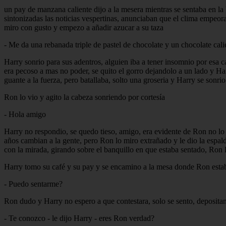
un pay de manzana caliente dijo a la mesera mientras se sentaba en la 
sintonizadas las noticias vespertinas, anunciaban que el clima empeorar
miro con gusto y empezo a añadir azucar a su taza
- Me da una rebanada triple de pastel de chocolate y un chocolate cali
Harry sonrio para sus adentros, alguien iba a tener insomnio por esa c
era pecoso a mas no poder, se quito el gorro dejandolo a un lado y Harr
guante a la fuerza, pero batallaba, solto una groseria y Harry se sonrio
Ron lo vio y agito la cabeza sonriendo por cortesía
- Hola amigo
Harry no respondio, se quedo tieso, amigo, era evidente de Ron no lo r
años cambian a la gente, pero Ron lo miro extrañado y le dio la espalda
con la mirada, girando sobre el banquillo en que estaba sentado, Ron l
Harry tomo su café y su pay y se encamino a la mesa donde Ron esta
- Puedo sentarme?
Ron dudo y Harry no espero a que contestara, solo se sento, deposita
- Te conozco - le dijo Harry - eres Ron verdad?