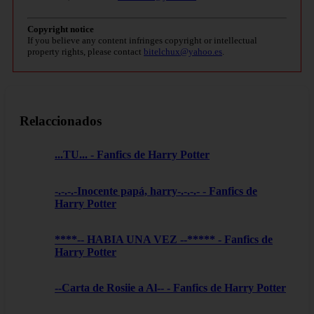
Copyright notice
If you believe any content infringes copyright or intellectual
property rights, please contact
bitelchux@yahoo.es
.
Relaccionados
...TU... - Fanfics de Harry Potter
-.-.-.-Inocente papá, harry-.-.-.- - Fanfics de
Harry Potter
****-- HABIA UNA VEZ --***** - Fanfics de
Harry Potter
--Carta de Rosiie a Al-- - Fanfics de Harry Potter