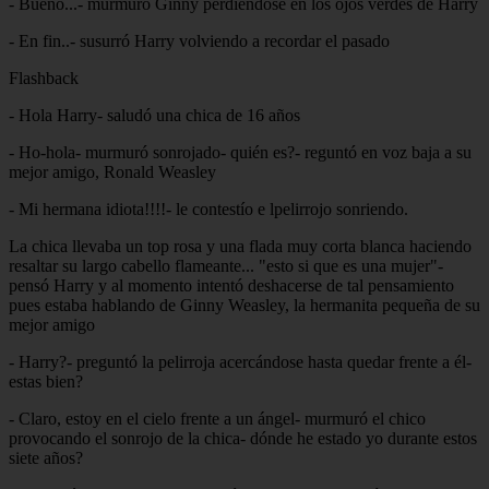
- Bueno...- murmuró Ginny perdiéndose en los ojos verdes de Harry
- En fin..- susurró Harry volviendo a recordar el pasado
Flashback
- Hola Harry- saludó una chica de 16 años
- Ho-hola- murmuró sonrojado- quién es?- reguntó en voz baja a su
mejor amigo, Ronald Weasley
- Mi hermana idiota!!!!- le contestío e lpelirrojo sonriendo.
La chica llevaba un top rosa y una flada muy corta blanca haciendo
resaltar su largo cabello flameante... "esto si que es una mujer"-
pensó Harry y al momento intentó deshacerse de tal pensamiento
pues estaba hablando de Ginny Weasley, la hermanita pequeña de su
mejor amigo
- Harry?- preguntó la pelirroja acercándose hasta quedar frente a él-
estas bien?
- Claro, estoy en el cielo frente a un ángel- murmuró el chico
provocando el sonrojo de la chica- dónde he estado yo durante estos
siete años?