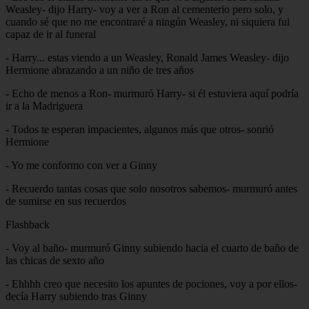
Weasley- dijo Harry- voy a ver a Ron al cementerio pero solo, y
cuando sé que no me encontraré a ningún Weasley, ni siquiera fui
capaz de ir al funeral
- Harry... estas viendo a un Weasley, Ronald James Weasley- dijo
Hermione abrazando a un niño de tres años
- Echo de menos a Ron- murmuró Harry- si él estuviera aquí podría
ir a la Madriguera
- Todos te esperan impacientes, algunos más que otros- sonrió
Hermione
- Yo me conformo con ver a Ginny
- Recuerdo tantas cosas que solo nosotros sabemos- murmuró antes
de sumirse en sus recuerdos
Flashback
- Voy al baño- murmuró Ginny subiendo hacia el cuarto de baño de
las chicas de sexto año
- Ehhhh creo que necesito los apuntes de pociones, voy a por ellos-
decía Harry subiendo tras Ginny