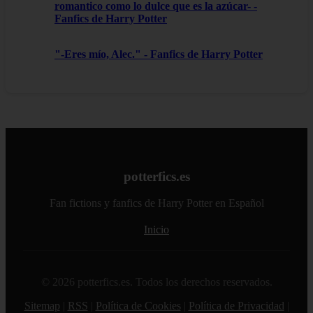
romantico como lo dulce que es la azúcar- -
Fanfics de Harry Potter
"-Eres mío, Alec." - Fanfics de Harry Potter
potterfics.es
Fan fictions y fanfics de Harry Potter en Español
Inicio
© 2026 potterfics.es. Todos los derechos reservados.
Sitemap
|
RSS
|
Política de Cookies
|
Política de Privacidad
|