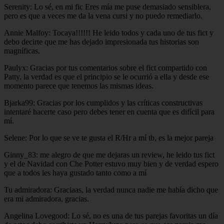
Serenity: Lo sé, en mi fic Eres mía me puse demasiado sensiblera,
pero es que a veces me da la vena cursi y no puedo remediarlo.
Annie Malfoy: Tocaya!!!!!! He leido todos y cada uno de tus fict y
debo decirte que me has dejado impresionada tus historias son
magníficas.
Paulyx: Gracias por tus comentarios sobre el fict compartido con
Patty, la verdad es que el principio se le ocurrió a ella y desde ese
momento parece que tenemos las mismas ideas.
Bjarka99: Gracias por los cumplidos y las críticas constructivas
intentaré hacerte caso pero debes tener en cuenta que es difícil para
mí.
Selene: Por lo que se ve te gusta el R/Hr a mí tb, es la mejor pareja
Ginny_83: me alegro de que me dejaras un review, he leido tus fict
y el de Navidad con Che Potter estuvo muy bien y de verdad espero
que a todos les haya gustado tanto como a mí
Tu admiradora: Graciaas, la verdad nunca nadie me había dicho que
era mi admiradora, gracias.
Angelina Lovegood: Lo sé, no es una de tus parejas favoritas un día