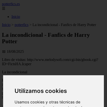
potterfics.es
☰
Inicio
Inicio
>
potterfics
>
La incondicional - Fanfics de Harry Potter
La incondicional - Fanfics de Harry
Potter
📅 18/08/2025
Libro de visitas: http://www.melodysoft.com/cgi-bin/gbook.cgi?
ID=FictsHA.Icaper
La incondicional
Ejem!!!!! Pues esto es un Harry/Ginny, no sé si hacer que queden
juntos o no... es que... ya saben en la canción no quedan bien pero...
bueno ya lo sabrán al final de la historia y espero que no me maten
Utilizamos cookies
por algo que va a pasar en el fict (fans de Ron/Hermione... la
historia lo requería, así que no se enfaden!!!!...)
Usamos cookies y otras técnicas de
- No a Ron no!!!!!- gritaron Harry y Hermione a la vez