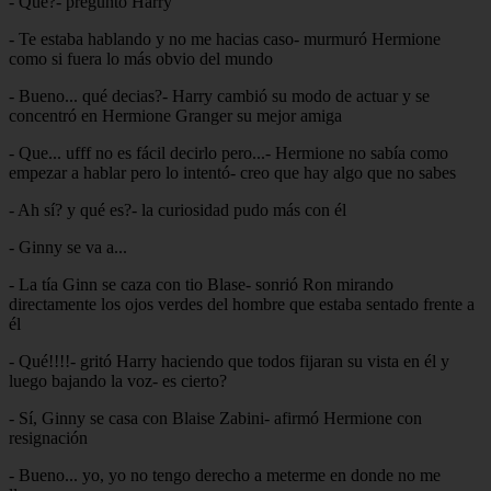
- Qué?- preguntó Harry
- Te estaba hablando y no me hacias caso- murmuró Hermione
como si fuera lo más obvio del mundo
- Bueno... qué decias?- Harry cambió su modo de actuar y se
concentró en Hermione Granger su mejor amiga
- Que... ufff no es fácil decirlo pero...- Hermione no sabía como
empezar a hablar pero lo intentó- creo que hay algo que no sabes
- Ah sí? y qué es?- la curiosidad pudo más con él
- Ginny se va a...
- La tía Ginn se caza con tio Blase- sonrió Ron mirando
directamente los ojos verdes del hombre que estaba sentado frente a
él
- Qué!!!!- gritó Harry haciendo que todos fijaran su vista en él y
luego bajando la voz- es cierto?
- Sí, Ginny se casa con Blaise Zabini- afirmó Hermione con
resignación
- Bueno... yo, yo no tengo derecho a meterme en donde no me