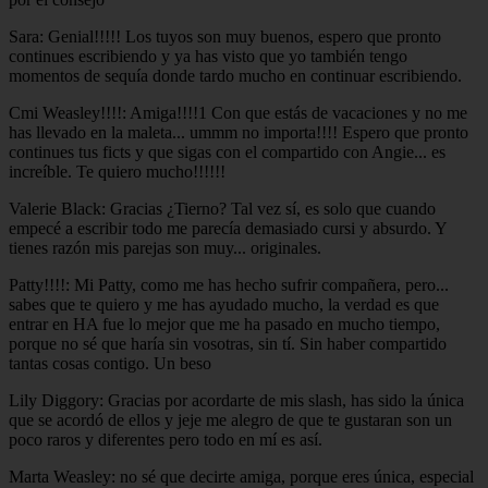
Sara: Genial!!!!! Los tuyos son muy buenos, espero que pronto
continues escribiendo y ya has visto que yo también tengo
momentos de sequía donde tardo mucho en continuar escribiendo.
Cmi Weasley!!!!: Amiga!!!!1 Con que estás de vacaciones y no me
has llevado en la maleta... ummm no importa!!!! Espero que pronto
continues tus ficts y que sigas con el compartido con Angie... es
increíble. Te quiero mucho!!!!!!
Valerie Black: Gracias ¿Tierno? Tal vez sí, es solo que cuando
empecé a escribir todo me parecía demasiado cursi y absurdo. Y
tienes razón mis parejas son muy... originales.
Patty!!!!: Mi Patty, como me has hecho sufrir compañera, pero...
sabes que te quiero y me has ayudado mucho, la verdad es que
entrar en HA fue lo mejor que me ha pasado en mucho tiempo,
porque no sé que haría sin vosotras, sin tí. Sin haber compartido
tantas cosas contigo. Un beso
Lily Diggory: Gracias por acordarte de mis slash, has sido la única
que se acordó de ellos y jeje me alegro de que te gustaran son un
poco raros y diferentes pero todo en mí es así.
Marta Weasley: no sé que decirte amiga, porque eres única, especial