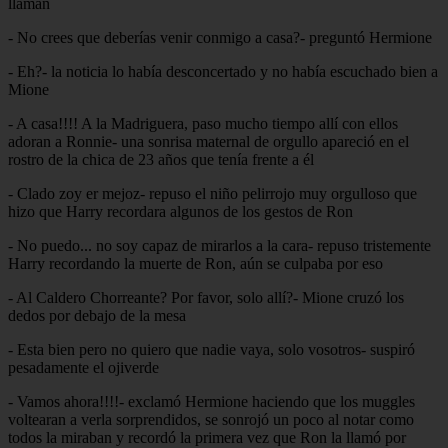
llaman
- No crees que deberías venir conmigo a casa?- preguntó Hermione
- Eh?- la noticia lo había desconcertado y no había escuchado bien a
Mione
- A casa!!!! A la Madriguera, paso mucho tiempo allí con ellos
adoran a Ronnie- una sonrisa maternal de orgullo apareció en el
rostro de la chica de 23 años que tenía frente a él
- Clado zoy er mejoz- repuso el niño pelirrojo muy orgulloso que
hizo que Harry recordara algunos de los gestos de Ron
- No puedo... no soy capaz de mirarlos a la cara- repuso tristemente
Harry recordando la muerte de Ron, aún se culpaba por eso
- Al Caldero Chorreante? Por favor, solo allí?- Mione cruzó los
dedos por debajo de la mesa
- Esta bien pero no quiero que nadie vaya, solo vosotros- suspiró
pesadamente el ojiverde
- Vamos ahora!!!!- exclamó Hermione haciendo que los muggles
voltearan a verla sorprendidos, se sonrojó un poco al notar como
todos la miraban y recordó la primera vez que Ron la llamó por