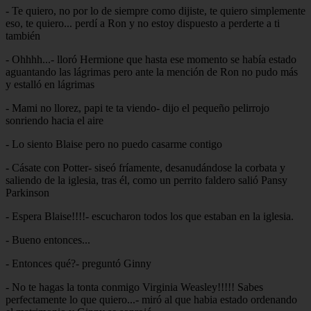
- Te quiero, no por lo de siempre como dijiste, te quiero simplemente
eso, te quiero... perdí a Ron y no estoy dispuesto a perderte a ti
también
- Ohhhh...- lloró Hermione que hasta ese momento se había estado
aguantando las lágrimas pero ante la mención de Ron no pudo más
y estalló en lágrimas
- Mami no llorez, papi te ta viendo- dijo el pequeño pelirrojo
sonriendo hacia el aire
- Lo siento Blaise pero no puedo casarme contigo
- Cásate con Potter- siseó fríamente, desanudándose la corbata y
saliendo de la iglesia, tras él, como un perrito faldero salió Pansy
Parkinson
- Espera Blaise!!!!- escucharon todos los que estaban en la iglesia.
- Bueno entonces...
- Entonces qué?- preguntó Ginny
- No te hagas la tonta conmigo Virginia Weasley!!!!! Sabes
perfectamente lo que quiero...- miró al que habia estado ordenando