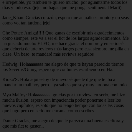
e irrepetible, yo tambien te quiero mucho, por aguantarme todos los
días y todo eso. (jejej no hagas que me ponga sentimental Marti)
Jade_Khan: Gracias corazón, espero que actualices pronto y no seas
como yo, tan tardona jejej.
Che Potter: Amiga!!!!! Que ganas de escribir mis agradecimientos
como siempre, este va a ser el fict de los largos agradecimientos. Me
ha gustado mucho ELFO, me hace gracia el nombre y en serio sé
que debería dejarte reviews más largos pero casi siempre me pilla en
clase. Un beso, te mandaré más reviews seguidos
Hedwig: Holaaaaaaaa me alegro de que te hayan parecido tiernos
los Severus/Ginny, espero que continues escribiendo en Ha.
Kioko'S: Hola aqui estoy de nuevo sé que te dije que te iba a
mandar un mail hoy pero... ya sabes que soy muy tardona con todo
Mya Malfoy: Holaaaaaaaa gracias por tu review, en serio, me hizo
mucha ilusión, espero con impaciencia poder ponerme a leer los
nuevos capítulos, es solo que no tengo tiempo con todas las cosas
que hago pero en serio me encanta como escribes
Dann: Gracias, me alegro de que te parezca una buena escritora y
que mis fict te gusten..