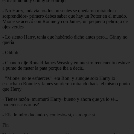
el matrimonio y Ginny se sonrojó
- No Harry, todavía no- los presentes se quedaron mirándola
sorprendidos- primero debes saber que hay un Potter en el mundo.
Mione se acercó con Ronnie y con James, un pequeño pelirrojo de
ojos verdes
- Lo siento Harry, tenía que habértelo dicho antes pero... Ginny no
quería
- Ohhhh
- Cuando dije Ronald James Weasley en nuestro reencuentro estuve
a punto de meter la pata porque iba a decir...
- "Mione, no te esfuerces"- era Ron, y aunque solo Harry lo
escuchaba Ronnie y James sonrieron mirando hacia el mismo punto
que Harry
- Tienes razón- murmuró Harry- bueno y ahora que ya lo sé...
podemos casarnos?
- Ella lo miró dudando y contestó- sí, claro que sí.
Fin