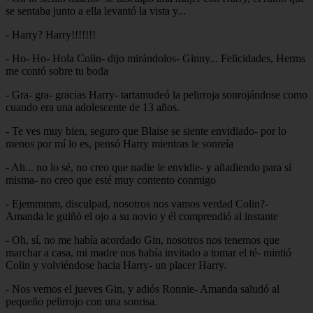
se sentaba junto a ella levantó la vista y...
- Harry? Harry!!!!!!!
- Ho- Ho- Hola Colin- dijo mirándolos- Ginny... Felicidades, Herms
me contó sobre tu boda
- Gra- gra- gracias Harry- tartamudeó la pelirroja sonrojándose como
cuando era una adolescente de 13 años.
- Te ves muy bien, seguro que Blaise se siente envidiado- por lo
menos por mí lo es, pensó Harry mientras le sonreía
- Ah... no lo sé, no creo que nadie le envidie- y añadiendo para sí
misma- no creo que esté muy contento conmigo
- Ejemmmm, disculpad, nosotros nos vamos verdad Colin?-
Amanda le guiñó el ojo a su novio y él comprendió al instante
- Oh, sí, no me había acordado Gin, nosotros nos tenemos que
marchar a casa, mi madre nos había invitado a tomar el té- mintió
Colin y volviéndose hacia Harry- un placer Harry.
- Nos vemos el jueves Gin, y adiós Ronnie- Amanda saludó al
pequeño pelirrojo con una sonrisa.