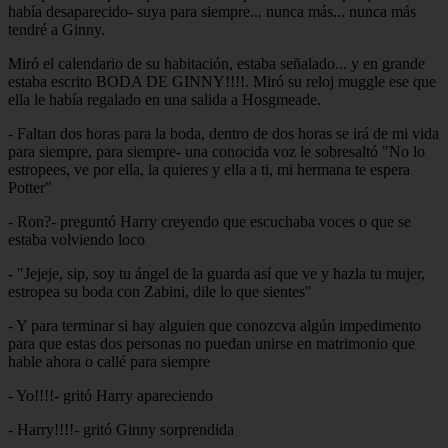
había desaparecido- suya para siempre... nunca más... nunca más
tendré a Ginny.
Miró el calendario de su habitación, estaba señalado... y en grande
estaba escrito BODA DE GINNY!!!!. Miró su reloj muggle ese que
ella le había regalado en una salida a Hosgmeade.
- Faltan dos horas para la boda, dentro de dos horas se irá de mi vida
para siempre, para siempre- una conocida voz le sobresaltó "No lo
estropees, ve por ella, la quieres y ella a ti, mi hermana te espera
Potter"
- Ron?- preguntó Harry creyendo que escuchaba voces o que se
estaba volviendo loco
- "Jejeje, sip, soy tu ángel de la guarda así que ve y hazla tu mujer,
estropea su boda con Zabini, dile lo que sientes"
- Y para terminar si hay alguien que conozcva algún impedimento
para que estas dos personas no puedan unirse en matrimonio que
hable ahora o callé para siempre
- Yo!!!!- gritó Harry apareciendo
- Harry!!!!- gritó Ginny sorprendida