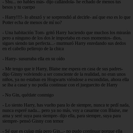
- Shu... no hables más- dijo callándola- he echado de menos tus
besos y tu cuerpo
- Harry!!!!- lo abrazó y se sorprendió al decirle- así que eso es lo que
Potter echa de menos de mí no?
- Una habitación Tom- gritó Harry haciendo que muchos los mirarán
pero a ninguno de los dos le importaba en esos momentos- dios,
sigues siendo tan perfecta...- murmuró Harry enredando sus dedos
en el cabello pelirrojo de la chica
- Harry- susurraba ella en su oído
- Me tengo que ir Harry, Blaise me espera en casa de sus padres-
dijo Ginny volviendo a ser consciente de la realidad, no eran unos
niños, ya no estaban en Hogwarts viéndose a escondidas, ahora ella
se iba a casar y no podía continuar con el jueguecito de Harry
- No Gin, quédate conmigo
- Lo siento Harry, has vuelto para lo de siempre, nunca te pedí nada,
nunca esperé nada... pero ya no más, voy a casarme con Blaise, me
ama y seré suya para siempre- dijo ella, para siempre, suya para
siempre- pensó Ginny con temor
- Sé que es culap mía pero Gin...- no pudo continuar porque ella