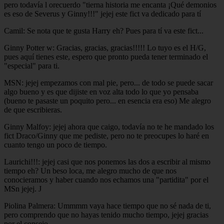
pero todavía l orecuerdo "tierna historia me encanta ¡Qué demonios
es eso de Severus y Ginny!!!" jejej este fict va dedicado para tí
Camil: Se nota que te gusta Harry eh? Pues para tí va este fict...
Ginny Potter w: Gracias, gracias, gracias!!!!! Lo tuyo es el H/G,
pues aquí tienes este, espero que pronto pueda tener terminado el
"especial" para ti.
MSN: jejej empezamos con mal pie, pero... de todo se puede sacar
algo bueno y es que dijiste en voz alta todo lo que yo pensaba
(bueno te pasaste un poquito pero... en esencia era eso) Me alegro
de que escribieras.
Ginny Malfoy: jejej ahora que caigo, todavía no te he mandado los
fict Draco/Ginny que me pediste, pero no te preocupes lo haré en
cuanto tengo un poco de tiempo.
Laurichi!!!: jejej casi que nos ponemos las dos a escribir al mismo
tiempo eh? Un beso loca, me alegro mucho de que nos
conocieramos y haber cuando nos echamos una "partidita" por el
MSn jejej. J
Piolina Palmera: Ummmm vaya hace tiempo que no sé nada de ti,
pero comprendo que no hayas tenido mucho tiempo, jejej gracias
por el consejo