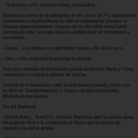
- Te necesito ya!!!- exclamó Ginny abrazándolo.
Abrieron la puerta de la habitación de los chicos de 7º y rápidamente
comenzaron a desabrocharse las túnicas mutuamente mientras se
besaban apasionadamente, ninguno de los dos sabía como había
comenzado todo, solo que ahora no podían dejar de encontrarse a
escondidas.
- Ginny... si se enteran soy gryffindor muerto- ella rió un poco
- Shu... calla- respondió la pelirroja besándolo.
Tras cinco minutos de desbordada pasión arrolladora Harry y Ginny
comenzaron a vestirse y alisarse las túnicas.
Salieron de la habitación como si nada hubiera pasado, Harry con
un libro de Transformaciones y Ginny con una sonrisa tonta
dibujada en sus laboios
Fin del flashback
- Ehhhh Harry... Harry!!!!- exclamó Hermione ante la mirada atenta
del pequeño Ron y la confundida de Harry que lo miraba sin
entender por qué le gritaba