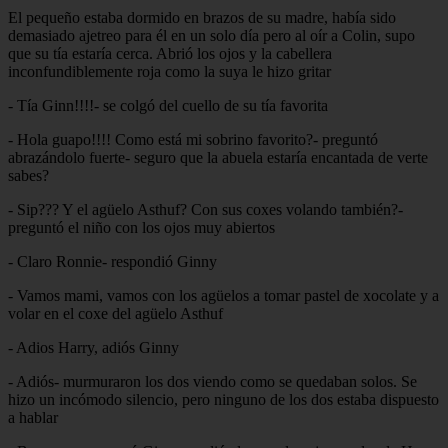
El pequeño estaba dormido en brazos de su madre, había sido
demasiado ajetreo para él en un solo día pero al oír a Colin, supo
que su tía estaría cerca. Abrió los ojos y la cabellera
inconfundiblemente roja como la suya le hizo gritar
- Tía Ginn!!!!- se colgó del cuello de su tía favorita
- Hola guapo!!!! Como está mi sobrino favorito?- preguntó
abrazándolo fuerte- seguro que la abuela estaría encantada de verte
sabes?
- Sip??? Y el agüelo Asthuf? Con sus coxes volando también?-
preguntó el niño con los ojos muy abiertos
- Claro Ronnie- respondió Ginny
- Vamos mami, vamos con los agüelos a tomar pastel de xocolate y a
volar en el coxe del agüelo Asthuf
- Adios Harry, adiós Ginny
- Adiós- murmuraron los dos viendo como se quedaban solos. Se
hizo un incómodo silencio, pero ninguno de los dos estaba dispuesto
a hablar