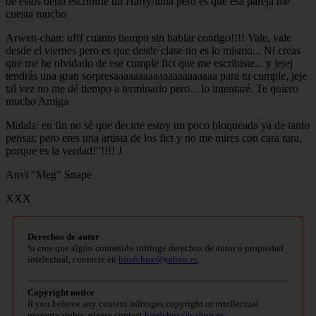
de estos debo escribirte un Harry/luna pero es que esa pareja me
cuesta mucho
Arwen-chan: ufff cuanto tiempo sin hablar contigo!!!! Vale, vale
desde el viernes pero es que desde clase no es lo mismo... Ni creas
que me he olvidado de ese cumple fict que me escribiste... y jejej
tendrás una gran sorpresaaaaaaaaaaaaaaaaaaaaa para tu cumple, jeje
tal vez no me dé tiempo a terminarlo pero... lo intentaré. Te quiero
mucho Amiga
Malala: en fin no sé que decirte estoy un poco bloqueada ya de tanto
pensar, pero eres una artista de los fict y no me mires con cara rara,
porque es la verdad!"!!!! J
Anvi "Meg" Snape
XXX
Derechos de autor
Si cree que algún contenido infringe derechos de autor o propiedad
intelectual, contacte en
bitelchux@yahoo.es
.
Copyright notice
If you believe any content infringes copyright or intellectual
property rights, please contact
bitelchux@yahoo.es
.