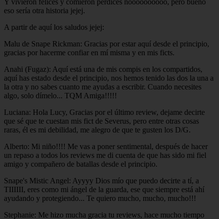
Y vivieron felices y comieron perdices noooooooooo, pero bueno
eso sería otra historia jejej.
A partir de aquí los saludos jejej:
Malu de Snape Rickman: Gracias por estar aquí desde el principio,
gracias por hacerme confiar en mí misma y en mis ficts.
Anahi (Fugaz): Aquí está una de mis compis en los compartidos,
aquí has estado desde el principio, nos hemos tenido las dos la una a
la otra y no sabes cuanto me ayudas a escribir. Cuando necesites
algo, solo dímelo... TQM Amiga!!!!!
Luciana: Hola Lucy, Gracias por el último review, dejame decirte
que sé que te cuestan mis fict de Severus, pero entre otras cosas
raras, él es mi debilidad, me alegro de que te gusten los D/G.
Alberto: Mi niño!!!! Me vas a poner sentimental, después de hacer
un repaso a todos los reviews me di cuenta de que has sido mi fiel
amigo y compañero de batallas desde el principio.
Snape's Mistic Angel: Ayyyy Dios mío que puedo decirte a tí, a
TIIIIII, eres como mi ángel de la guarda, ese que siempre está ahí
ayudando y protegiendo... Te quiero mucho, mucho, mucho!!!
Stephanie: Me hizo mucha gracia tu reviews, hace mucho tiempo