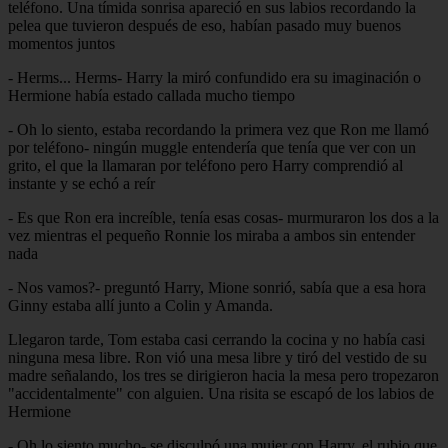
teléfono. Una tímida sonrisa apareció en sus labios recordando la
pelea que tuvieron después de eso, habían pasado muy buenos
momentos juntos
- Herms... Herms- Harry la miró confundido era su imaginación o
Hermione había estado callada mucho tiempo
- Oh lo siento, estaba recordando la primera vez que Ron me llamó
por teléfono- ningún muggle entendería que tenía que ver con un
grito, el que la llamaran por teléfono pero Harry comprendió al
instante y se echó a reír
- Es que Ron era increíble, tenía esas cosas- murmuraron los dos a la
vez mientras el pequeño Ronnie los miraba a ambos sin entender
nada
- Nos vamos?- preguntó Harry, Mione sonrió, sabía que a esa hora
Ginny estaba allí junto a Colin y Amanda.
Llegaron tarde, Tom estaba casi cerrando la cocina y no había casi
ninguna mesa libre. Ron vió una mesa libre y tiró del vestido de su
madre señalando, los tres se dirigieron hacia la mesa pero tropezaron
"accidentalmente" con alguien. Una risita se escapó de los labios de
Hermione
- Oh lo siento mucho- se disculpó una mujer con Harry, el rubio que