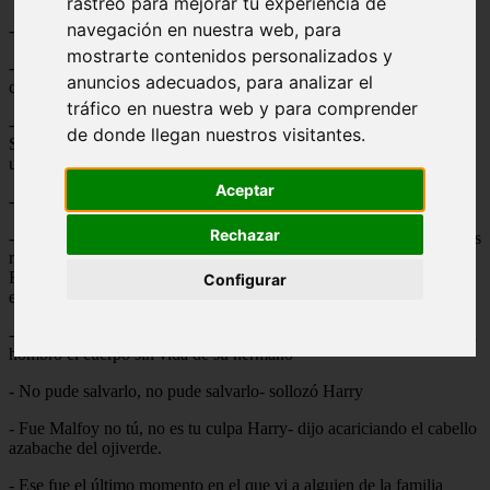
rastreo para mejorar tu experiencia de
navegación en nuestra web, para
- Te quiero Mione- suspiró Ronald Weasley antes de morir
mostrarte contenidos personalizados y
- No Ronnie, no me dejes, ahora no- lloró Hermione abrazando el
anuncios adecuados, para analizar el
cuerpo inerte de Ron
tráfico en nuestra web y para comprender
- Ja, ja, ja- rió fríamente Draco Malfoy- Me libré de él, por fin.
de donde llegan nuestros visitantes.
Sabeís lo que he odiado a ese pobretón?- dijo justo antes de recibir
un beso de un dementor.
Aceptar
- Por qué no me mató a mi también?- lloró Hermione
Rechazar
- Tienes que ser fuerte Mione, hazlo por el bebé- Harry tenía los ojos
rojos, eso había sido el golpe más fuerte que había recibido nunca,
Ron era como su hermano, iba a ser padre, Hermione estaba
Configurar
embarazada y Ron ni siquiera lo supo, no pudieron darle la noticia
- Harry!!!- gritó una pelirroja abrazándolo y mirando por encima del
hombro el cuerpo sin vida de su hermano
- No pude salvarlo, no pude salvarlo- sollozó Harry
- Fue Malfoy no tú, no es tu culpa Harry- dijo acariciando el cabello
azabache del ojiverde.
- Ese fue el último momento en el que vi a alguien de la familia