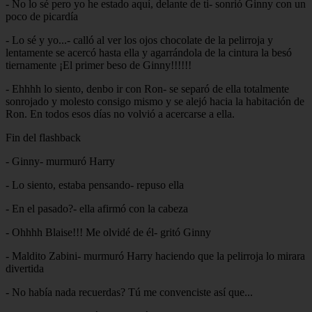
- No lo sé pero yo he estado aquí, delante de ti- sonrió Ginny con un
poco de picardía
- Lo sé y yo...- calló al ver los ojos chocolate de la pelirroja y
lentamente se acercó hasta ella y agarrándola de la cintura la besó
tiernamente ¡El primer beso de Ginny!!!!!!
- Ehhhh lo siento, denbo ir con Ron- se separó de ella totalmente
sonrojado y molesto consigo mismo y se alejó hacia la habitación de
Ron. En todos esos días no volvió a acercarse a ella.
Fin del flashback
- Ginny- murmuró Harry
- Lo siento, estaba pensando- repuso ella
- En el pasado?- ella afirmó con la cabeza
- Ohhhh Blaise!!! Me olvidé de él- gritó Ginny
- Maldito Zabini- murmuró Harry haciendo que la pelirroja lo mirara
divertida
- No había nada recuerdas? Tú me convenciste así que...