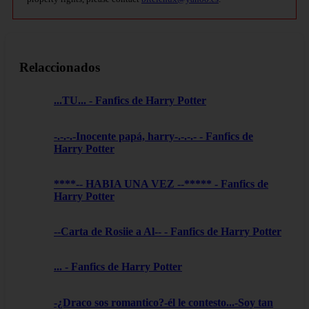
Relaccionados
...TU... - Fanfics de Harry Potter
-.-.-.-Inocente papá, harry-.-.-.- - Fanfics de
Harry Potter
****-- HABIA UNA VEZ --***** - Fanfics de
Harry Potter
--Carta de Rosiie a Al-- - Fanfics de Harry Potter
... - Fanfics de Harry Potter
-¿Draco sos romantico?-él le contesto...-Soy tan