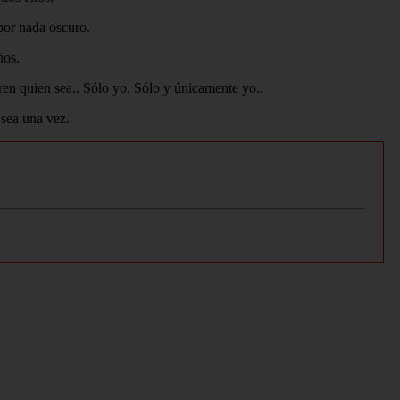
por nada oscuro.
ños.
ieren quien sea.. Sólo yo. Sólo y únicamente yo..
 sea una vez.