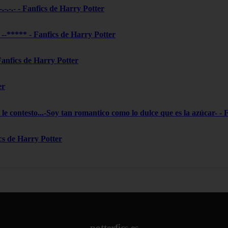
-.-.-.- - Fanfics de Harry Potter
***** - Fanfics de Harry Potter
 Fanfics de Harry Potter
er
le contesto...-Soy tan romantico como lo dulce que es la azúcar- - 
ics de Harry Potter
potterfics.es