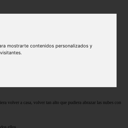
ara mostrarte contenidos personalizados y
isitantes.
iera volver a casa, volver tan alto que pudiera abrazar las nubes con
dos ellos.