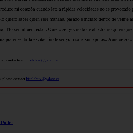
e produce mi corazón cuando late a rápidas velocidades no es provocado 
ólo quiero saber quien seré mañana, pasado e incluso dentro de veinte a
biar. No ser influenciada... Quiero ser yo, no la de al lado, no quien qu
 Para poder sentir la excitación de ser yo misma sin tapujos.. Aunque solo
ual, contacte en
bitelchux@yahoo.es
.
s, please contact
bitelchux@yahoo.es
.
 Potter