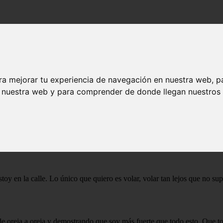
ra mejorar tu experiencia de navegación en nuestra web, p
n nuestra web y para comprender de donde llegan nuestros v
sin que nadie me vigile. Quiero ser yo misma.
l suelo. Quiero cantar a pleno pulmón bajo la lluvia.
oy en la calle. Lo único que quiero es volar, volar tan lejos que no sup
 de oreja a oreja y demostrando que soy más fuerte que todo esto. Que to