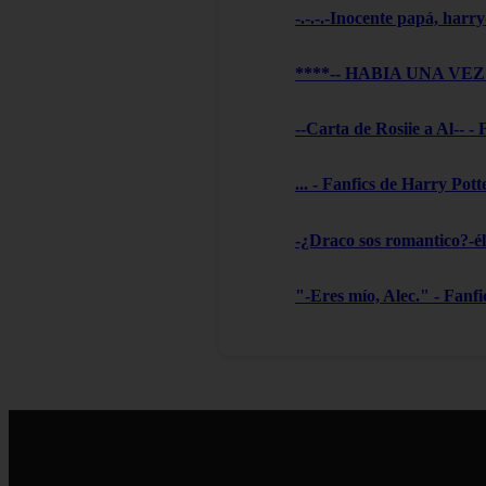
-.-.-.-Inocente papá, harry
****-- HABIA UNA VEZ --
--Carta de Rosiie a Al-- -
... - Fanfics de Harry Pott
-¿Draco sos romantico?-él 
"-Eres mío, Alec." - Fanf