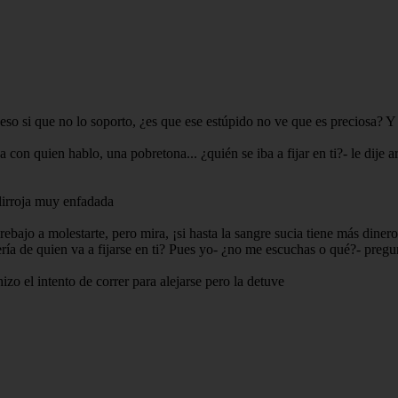
 eso si que no lo soporto, ¿es que ese estúpido no ve que es preciosa? Y e
 con quien hablo, una pobretona... ¿quién se iba a fijar en ti?- le dije 
elirroja muy enfadada
ebajo a molestarte, pero mira, ¡si hasta la sangre sucia tiene más dinero
ría de quien va a fijarse en ti? Pues yo- ¿no me escuchas o qué?- pregun
hizo el intento de correr para alejarse pero la detuve