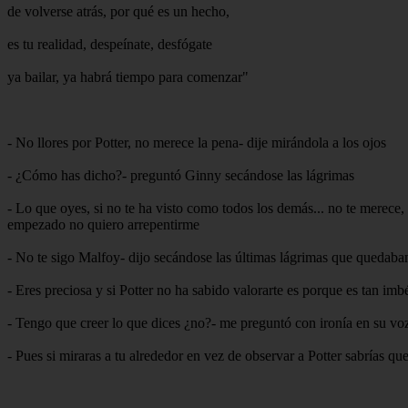
de volverse atrás, por qué es un hecho,
es tu realidad, despeínate, desfógate
ya bailar, ya habrá tiempo para comenzar"
- No llores por Potter, no merece la pena- dije mirándola a los ojos
- ¿Cómo has dicho?- preguntó Ginny secándose las lágrimas
- Lo que oyes, si no te ha visto como todos los demás... no te merece
empezado no quiero arrepentirme
- No te sigo Malfoy- dijo secándose las últimas lágrimas que quedaban
- Eres preciosa y si Potter no ha sabido valorarte es porque es tan im
- Tengo que creer lo que dices ¿no?- me preguntó con ironía en su vo
- Pues si miraras a tu alrededor en vez de observar a Potter sabrías