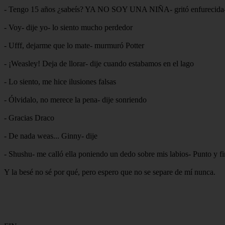
- Tengo 15 años ¿sabeís? YA NO SOY UNA NIÑA- gritó enfurecida- p
- Voy- dije yo- lo siento mucho perdedor
- Ufff, dejarme que lo mate- murmuró Potter
- ¡Weasley! Deja de llorar- dije cuando estabamos en el lago
- Lo siento, me hice ilusiones falsas
- Ólvidalo, no merece la pena- dije sonriendo
- Gracias Draco
- De nada weas... Ginny- dije
- Shushu- me calló ella poniendo un dedo sobre mis labios- Punto y fi
Y la besé no sé por qué, pero espero que no se separe de mí nunca.