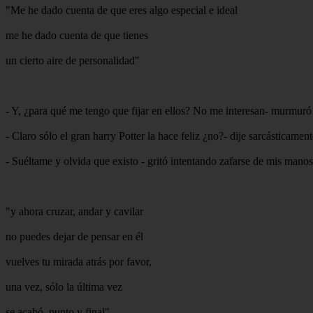
"Me he dado cuenta de que eres algo especial e ideal
me he dado cuenta de que tienes
un cierto aire de personalidad"
- Y, ¿para qué me tengo que fijar en ellos? No me interesan- murmuró 
- Claro sólo el gran harry Potter la hace feliz ¿no?- dije sarcásticamen
- Suéltame y olvida que existo - gritó intentando zafarse de mis manos
"y ahora cruzar, andar y cavilar
no puedes dejar de pensar en él
vuelves tu mirada atrás por favor,
una vez, sólo la última vez
se acabó, punto y final"