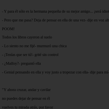
- Y para él sólo es la hermana pequeña de su mejor amigo... ¡será idio
- Pero que me pasa? Deja de pensar en ella de una vez- dije en voz alt
POOM!
Todos los libros cayeron al suelo
- Lo siento no me fijé- murmuró una chica
- ¡Tenías que ser tú!- grité sin control
- ¿Malfoy?- preguntó ella
- Genial pensando en ella y voy justo a tropezar con ella- dije para m
"Y ahora cruzar, andar y cavilar
no puedes dejar de pensar en él
vuelves tu mirada atrás, por favor