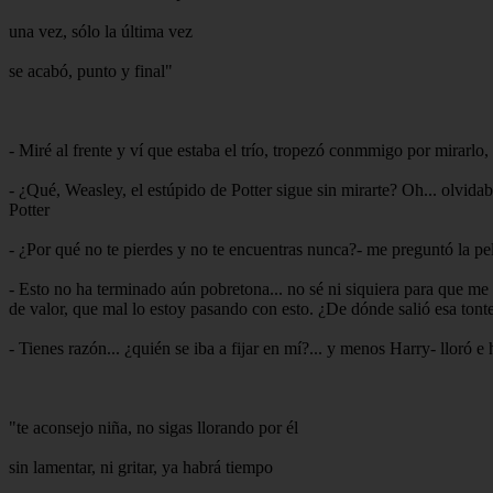
una vez, sólo la última vez
se acabó, punto y final"
- Miré al frente y ví que estaba el trío, tropezó conmmigo por mirarlo,
- ¿Qué, Weasley, el estúpido de Potter sigue sin mirarte? Oh... olvidaba
Potter
- ¿Por qué no te pierdes y no te encuentras nunca?- me preguntó la p
- Esto no ha terminado aún pobretona... no sé ni siquiera para que me r
de valor, que mal lo estoy pasando con esto. ¿De dónde salió esa tonte
- Tienes razón... ¿quién se iba a fijar en mí?... y menos Harry- lloró e 
"te aconsejo niña, no sigas llorando por él
sin lamentar, ni gritar, ya habrá tiempo