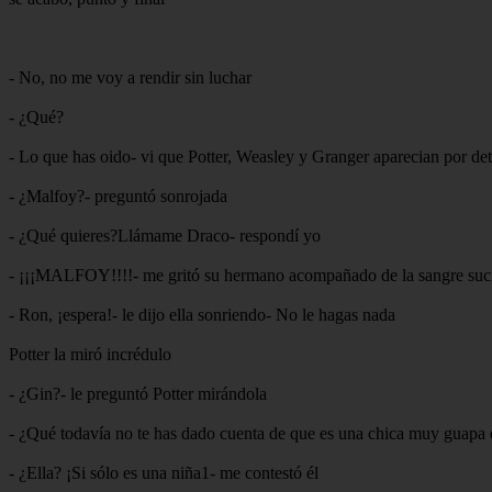
- No, no me voy a rendir sin luchar
- ¿Qué?
- Lo que has oido- vi que Potter, Weasley y Granger aparecian por d
- ¿Malfoy?- preguntó sonrojada
- ¿Qué quieres?Llámame Draco- respondí yo
- ¡¡¡MALFOY!!!!- me gritó su hermano acompañado de la sangre suci
- Ron, ¡espera!- le dijo ella sonriendo- No le hagas nada
Potter la miró incrédulo
- ¿Gin?- le preguntó Potter mirándola
- ¿Qué todavía no te has dado cuenta de que es una chica muy guapa o
- ¿Ella? ¡Si sólo es una niña1- me contestó él