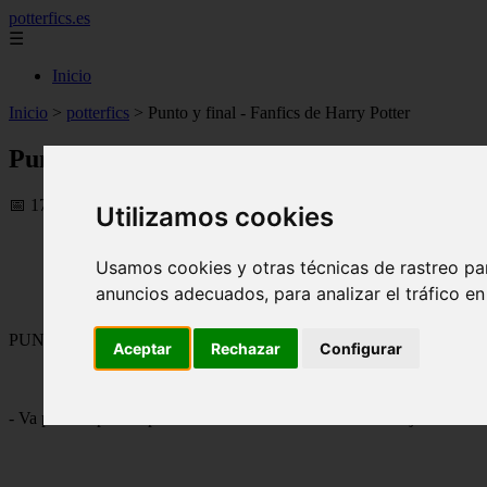
potterfics.es
☰
Inicio
Inicio
>
potterfics
>
Punto y final - Fanfics de Harry Potter
Punto y final - Fanfics de Harry Potter
📅 17/08/2025
Utilizamos cookies
Usamos cookies y otras técnicas de rastreo pa
anuncios adecuados, para analizar el tráfico e
PUNTO Y FINAL
Aceptar
Rechazar
Configurar
- Va perdida por los pasillos como si estuviera vacía- me dije al ver 