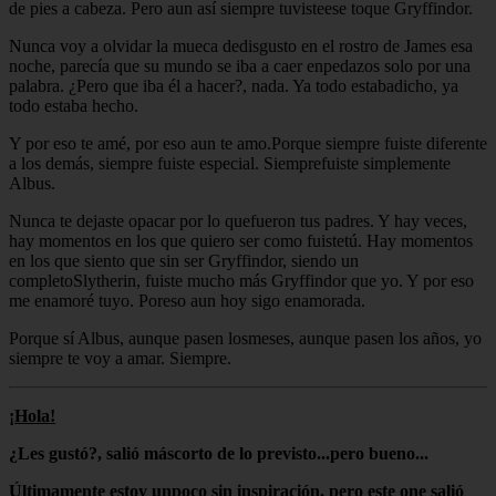
de pies a cabeza. Pero aun así siempre tuvisteese toque Gryffindor.
Nunca voy a olvidar la mueca dedisgusto en el rostro de James esa
noche, parecía que su mundo se iba a caer enpedazos solo por una
palabra. ¿Pero que iba él a hacer?, nada. Ya todo estabadicho, ya
todo estaba hecho.
Y por eso te amé, por eso aun te amo.Porque siempre fuiste diferente
a los demás, siempre fuiste especial. Siemprefuiste simplemente
Albus.
Nunca te dejaste opacar por lo quefueron tus padres. Y hay veces,
hay momentos en los que quiero ser como fuistetú. Hay momentos
en los que siento que sin ser Gryffindor, siendo un
completoSlytherin, fuiste mucho más Gryffindor que yo. Y por eso
me enamoré tuyo. Poreso aun hoy sigo enamorada.
Porque sí Albus, aunque pasen losmeses, aunque pasen los años, yo
siempre te voy a amar. Siempre.
¡Hola!
¿Les gustó?, salió máscorto de lo previsto...pero bueno...
Últimamente estoy unpoco sin inspiración, pero este one salió