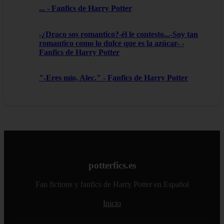
... - Fanfics de Harry Potter
-¿Draco sos romantico?-él le contesto...-Soy tan
romantico como lo dulce que es la azúcar- -
Fanfics de Harry Potter
"-Eres mío, Alec." - Fanfics de Harry Potter
potterfics.es
Fan fictions y fanfics de Harry Potter en Español
Inicio