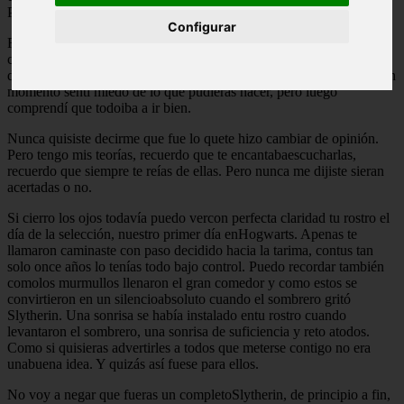
Porque siempre fuiste diferente a los demás y siempre te gustóserlo.
Configurar
Recuerdo que de niño querías estar enGryffindor como tus padres,
como tus abuelos. Pero una vez que pisamos Hogwartspude ver la
determinación en tu rostro, como nunca antes la había visto. Y porun
momento sentí miedo de lo que pudieras hacer, pero luego
comprendí que todoiba a ir bien.
Nunca quisiste decirme que fue lo quete hizo cambiar de opinión.
Pero tengo mis teorías, recuerdo que te encantabaescucharlas,
recuerdo que siempre te reías de ellas. Pero nunca me dijiste sieran
acertadas o no.
Si cierro los ojos todavía puedo vercon perfecta claridad tu rostro el
día de la selección, nuestro primer día enHogwarts. Apenas te
llamaron caminaste con paso decidido hacia la tarima, contus tan
solo once años lo tenías todo bajo control. Puedo recordar también
comolos murmullos llenaron el gran comedor y como estos se
convirtieron en un silencioabsoluto cuando el sombrero gritó
Slytherin. Una sonrisa se había instalado entu rostro cuando
levantaron el sombrero, una sonrisa de suficiencia y reto atodos.
Como si quisieras advertirles a todos que meterse contigo no era
unabuena idea. Y quizás así fuese para ellos.
No voy a negar que fueras un completoSlytherin, de principio a fin,