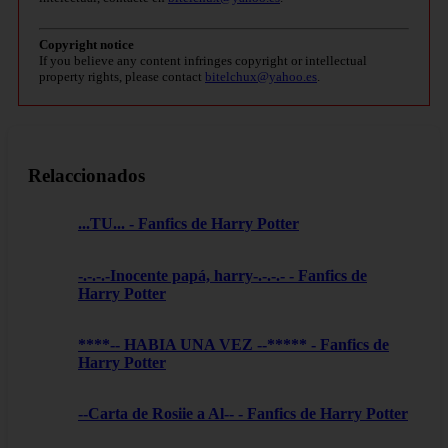
Copyright notice
If you believe any content infringes copyright or intellectual
property rights, please contact
bitelchux@yahoo.es
.
Relaccionados
...TU... - Fanfics de Harry Potter
-.-.-.-Inocente papá, harry-.-.-.- - Fanfics de
Harry Potter
****-- HABIA UNA VEZ --***** - Fanfics de
Harry Potter
--Carta de Rosiie a Al-- - Fanfics de Harry Potter