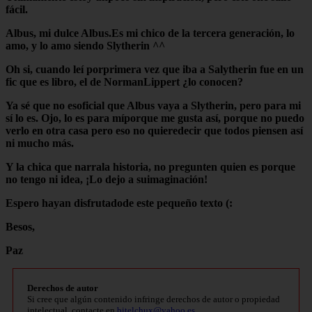
fácil.
Albus, mi dulce Albus.Es mi chico de la tercera generación, lo
amo, y lo amo siendo Slytherin ^^
Oh si, cuando leí porprimera vez que iba a Salytherin fue en un
fic que es libro, el de NormanLippert ¿lo conocen?
Ya sé que no esoficial que Albus vaya a Slytherin, pero para mi
sí lo es. Ojo, lo es para míporque me gusta así, porque no puedo
verlo en otra casa pero eso no quieredecir que todos piensen así
ni mucho más.
Y la chica que narrala historia, no pregunten quien es porque
no tengo ni idea, ¡Lo dejo a suimaginación!
Espero hayan disfrutadode este pequeño texto (:
Besos,
Paz
Derechos de autor
Si cree que algún contenido infringe derechos de autor o propiedad
intelectual, contacte en
bitelchux@yahoo.es
.