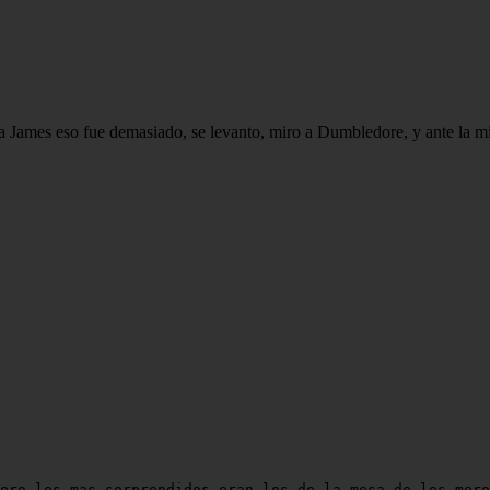
ara James eso fue demasiado, se levanto, miro a Dumbledore, y ante la mi
ero los mas sorprendidos eran los de la mesa de los mero