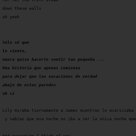
down these walls
oh yeah
Sólo sé que
lo siento,
nunca quise hacerte sentir tan pequeña ...
Una historia que apenas comienza
para dejar que las vacaciones de verdad
abajo de estas paredes
oh sí
Lily miraba tiernamente a James mientras le acariciaba 
 y sabían que esa noche no iba a ser la única noche que
And everytime I think of you