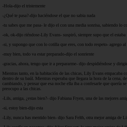
-Hola-dijo el tristemente
-¿Qué te pasa?-dijo haciéndose el que no sabia nada
-tu sabes que me pasa- le dijo el con una media sonrisa, sabiendo lo cot
-ok, ok-dijo riéndose-Lily Evans- suspiró, siempre supo que el estaba 
-si, y supongo que con lo cotilla que eres, con todo respeto- agrego al
-muy bien, todo va estar preparado-dijo el sonriente
-gracias, ahora, tengo que ir a prepararme- dijo despidiéndose y dirig
Mientras tanto, en la habitación de las chicas, Lily Evans empacaba 
dentro de su baúl. Mientras esperaba que llegara la hora de la cena,
cambiando, y pensar que esa noche ella iba a confesarle que quería se 
preocupo a las chicas.
-Lils, amiga, ¿estas bien?- dijo Fabiana Fryen, una de las mejores am
-si, estoy bien-dijo esta
-Lily, nunca has mentido bien- dijo Sara Felth, otra mejor amiga de Li