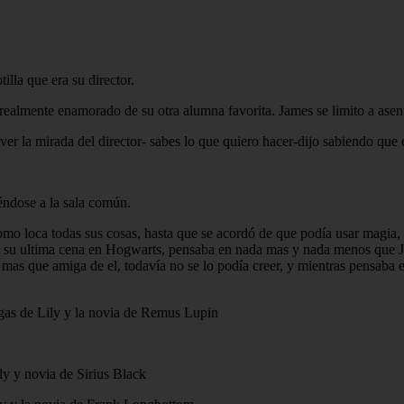
illa que era su director.
realmente enamorado de su otra alumna favorita. James se limito a asent
 ver la mirada del director- sabes lo que quiero hacer-dijo sabiendo que e
iéndose a la sala común.
como loca todas sus cosas, hasta que se acordó de que podía usar magia
 de su ultima cena en Hogwarts, pensaba en nada mas y nada menos que 
mas que amiga de el, todavía no se lo podía creer, y mientras pensaba e
igas de Lily y la novia de Remus Lupin
ly y novia de Sirius Black