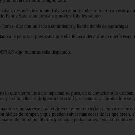
ily y la novia de Frank Longbottom.
solaban, después de u n rato Lily se calmo y todas se fueron a vestir par
o Fabi y Sara saludaron a sus novios Lily los saludo
a-James- dijo con un seco asentimiento y llendo detrás de sus amigas
ño a la pelirroja, pues sabia que ella le iba a decir que lo quería esa noc
CORRAN-dijo mientras salía disparado.
ro lo que vieron los dejo impactados, pues, en el comedor solo estaban
es y Frank, ellos se dirigieron hasta allí y se sentaron. Dumbledore se p
l máximo y prepárense para vivir en el mundo exterior; tiempos oscuros 
on fáciles de romper, y que pueden salvar mas cosas de las que creen, 
llenaron de todo tipo, al principio nadie podía comer, tenían un nudo e