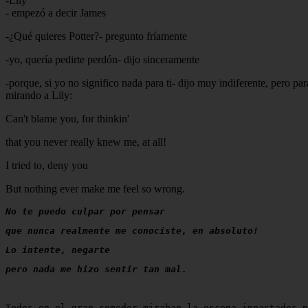
-Lily
- empezó a decir James
-¿Qué quieres Potter?- pregunto fríamente
-yo, quería pedirte perdón- dijo sinceramente
-porque, si yo no significo nada para ti- dijo muy indiferente, pero p
mirando a Lily:
Can't blame you, for thinkin'
that you never really knew me, at all!
I tried to, deny you
But nothing ever make me feel so wrong.
No te puedo culpar por pensar
que nunca realmente me conocíste, en absoluto!
Lo intente, negarte
pero nada me hizo sentir tan mal.
Todos en el gran comedor miraban la escena impactados p