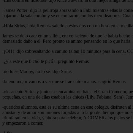
-Lils confía en nosotras- dijo Alice Stewart, la otra mejor amiga de L
-James Potter- dijo la pelirroja abrazando a Fabi mientras ellas la con
bajaron a la sala común y se encontraron con los merodeadores. Cuand
-Hola Sirius, hola Remus- saludo a estos dos con un beso en la mejill
James se dejo caer en un sillón, era consciente de que le había hecho da
demasiado daño a el. Pero pronto se animo pensando en lo que haría.
-¡OH!- dijo sobresaltando a canuto-faltan 10 minutos para la cena, 
-¿y a este que bicho le picó?- pregunto Remus
-no lo se Moony, no lo se- dijo Sirius
-bueno mejor vamos a ver que se trae entre manos- sugirió Remus
-ok- acepto Sirius y juntos se encaminaron hacia el Gran Comedor, pe
pequeñas, en una de ellas estaban las chicas (Lily, Fabiana, Sara), Jam
-queridos alumnos, esta es su ultima cena en este colegio, disfruten a
amistad y de amor son uniones forjadas a lo largo del tiempo que no s
triunfaran en la vida, y ahora para celebrar, A COMER- los platos se 
y empezaron a comer.