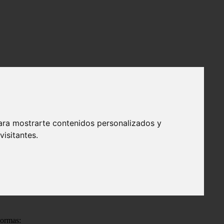
arian en navidad,
ara mostrarte contenidos personalizados y
isitantes.
io
normas: