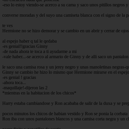
-eso lo estoy viendo-se acerco a su cama y saco unos pitillos negros y
converse moradas y del suyo una camiseta blanca con el signo de la p
te ves
Hermione no se hizo demorar y se cambio en un abrir y cerrar de ojos
al espejo haber q tal le qedaba
-es genial!!gracias Ginny
-de nada ahora te toca a ti ayudarme a mi
-vale haber...-se acerco al armario de Ginny y de alli saco un pantalo
le saco una camisa rosa y un jerey negro y unas manoletinas negras-qu
Ginny se cambio he hizo lo mismo que Hermione mirarse en el espej
-es genial ! gracias
-ahora toca...
-maquillaje!-dijeron las 2
*mientras en la habitacion de los chicos*
Harry estaba cambiandose y Ron acababa de salir de la duxa y se pre
pocos minutos los chicos de habian vestido y Ron se ponia la corbata n
Ron iba con unos pantalones blancos y una camisa corta negra y un c