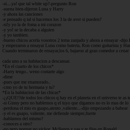
-si....ya! que tal white up?-pregunto Ron
-suena bien-dijeron Luna y Harry
-y ahora las canciones
-e pensado q tal si hacemos los 3 la de aver si pueden?
-si!y yo la de foma a mi corazon
-y yo! se la decaba a alguien
-y yo tambien.
-bueno chicos acerla vosotros 2 tema zanjado y ahora a ensayar -dijo
y empezaron a ensayar Luna como bateria, Ron como guitarista y Har
Cuando terminaron de ensayar,los 6, bajaron al gran comedor a cenar
cada uno a su habitacion a descansar.
*En el cuarto de los chicos*
-Harry tengo.. weno contarte algo
-dime
-pues que me enamorado..
-cmo yo de tu hermana y tu?
*En la habitacion de las chicas*
-¿¡QUE!?de todos los chicos q hay en el planeta en el universo te as t
-si Ginny pero no hablemos q el tuyo que digamos no es lo mas de lo
-perdona el mio es guapo,atento ,valiente...-dijo empezando a babear
-y el es guapo, valiente, me defiende siempre,fuerte
-hablamos del mismo?
-conoces a otro?
-no pero porque no vickor, Mcllagen y vas y te fijas en Ronald