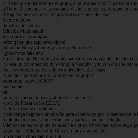
1º Tiene que tener nombre el grupo, el tal formado por 3 personas (pu
2ºHabra 2 canciones y las cantaras distintas persona pero pueden cant
3ºRegistrarse en la mesa de profesores despues de cenar
Suerte a todos
directora del centro
Minerba Mcgonagall
Ron miro a sus amigos
-creo q hay que separarse-dijo el
-si tu con Harry y Ginny y yo -dijo Hermione
-¿pero? nos falta uno
En ese instante Neaville y Luna aparecieron como caidos del cielo en
-ya esa! tu con nosotras-dijo Ginny a Neaville -y tu con ellos-le dijo 
los 3 se dirigieron a los sillones a decidir varias cosas
-Que tal si pensamos un nombre para el grupo?
-emmmm....que tal GNH?
-suena bien
-si
-adujudiacado entonces y ahora las canciones
-yo la de Fiesta en los EE.UU
-vale y yo Sube el volumen
-vale venga hagamos un ensaño para calentar yo por lo menos con la 
5 minutos despues se pusieron a ensayar las canciones elegidas
Mientras en la otra punta de la sala los otros 3 hablaban sobre el grup
-¿Que tal ...Mikados?-dijo Harry no muy convencido
-no suena a chocolate-dijo Luna