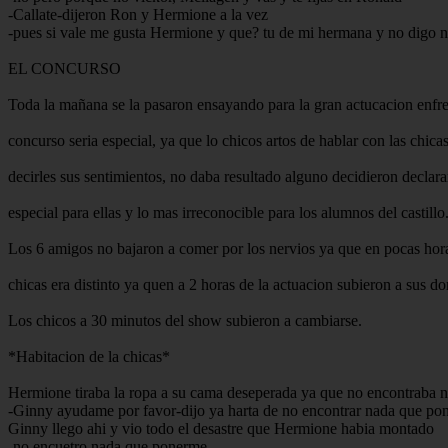
-Callate-dijeron Ron y Hermione a la vez
-pues si vale me gusta Hermione y que? tu de mi hermana y no digo 
EL CONCURSO
Toda la mañana se la pasaron ensayando para la gran actucacion enfr
concurso seria especial, ya que lo chicos artos de hablar con las chica
decirles sus sentimientos, no daba resultado alguno decidieron declara
especial para ellas y lo mas irreconocible para los alumnos del castillo
Los 6 amigos no bajaron a comer por los nervios ya que en pocas horas
chicas era distinto ya quen a 2 horas de la actuacion subieron a sus do
Los chicos a 30 minutos del show subieron a cambiarse.
*Habitacion de la chicas*
Hermione tiraba la ropa a su cama deseperada ya que no encontraba 
-Ginny ayudame por favor-dijo ya harta de no encontrar nada que po
Ginny llego ahi y vio todo el desastre que Hermione habia montado
-no encuetro nada que ponerme