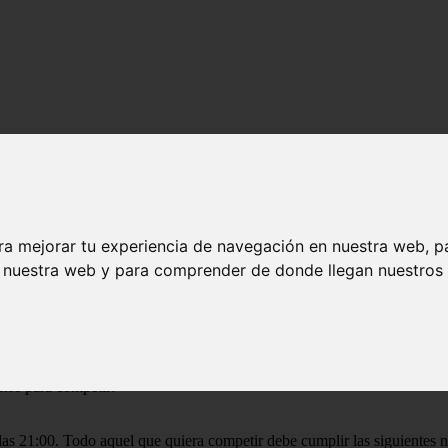
r
los 4 amigos se sentaron enfrente de la chimenea ha hablar de lo que h
ra mejorar tu experiencia de navegación en nuestra web, p
n nuestra web y para comprender de donde llegan nuestros v
onde se produdian los gritos
ño pequeño
os presento a Mike el bateria y a Taylor la mejor guitarrista del coleg
 se ponia roja
tos para competir:
s 21:00. Todo aquel que quiera competir debe cumplir las siguientes 