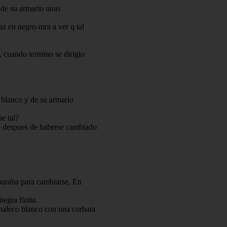
 de su armario unas
az en negro-mra a ver q tal
, cuando termino se dirigio
n blanco y de su armario
e tal?
o despues de haberse cambiado
paraba para cambiarse, En
egra finita.
haleco blanco con una corbata