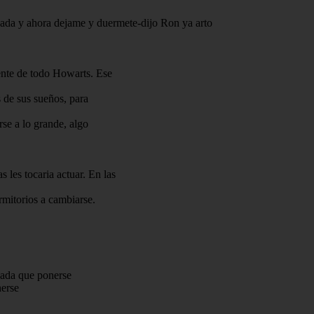
nada y ahora dejame y duermete-dijo Ron ya arto
ente de todo Howarts. Ese
s de sus sueños, para
rse a lo grande, algo
.
 les tocaria actuar. En las
rmitorios a cambiarse.
nada que ponerse
nerse