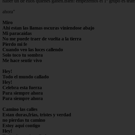
haber un de ellos quienes ganen.Bien! empezemos el 1º grupo es tea
ahora"
Miro
Ahi estan las llamas oscuras viniendose abajo
Mi paracaídas
No me puede traer de vuelta a la tierra
Pierdo mi fe
Cuando veo las luces callendo
Solo toco tu sombra
Me hace sentir vivo
Hey!
Todo el mundo callado
Hey!
Celebra esta fuerza
Para siempre ahora
Para siempre ahora
Camino las calles
Estan duras,frias, tristes y verdad
no pierdas tu camino
Estoy aqui contigo
Hey!