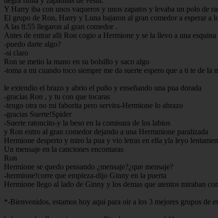
negra finita y zapatillas de vestir.
Y Harry iba con unos vaqueros y unos zapatos y levaba un polo de ra
El grupo de Ron, Harry y Luna bajaron al gran comedor a esperar a lo
A las 8:55 llegaron al gran comedor .
Antes de entrar alli Ron cogio a Hermione y se la llevo a una esquina 
-puedo darte algo?
-si claro
Ron se metio la mano en su bolsillo y saco algo
-toma a mi cuando toco siempre me da suerte espero que a ti te de la 
le extendio el brazo y abrio el puño y enseñando una pua dorada
-gracias Ron , y tu con que tocaras
-tengo otra no mi faborita pero servira-Hermione lo abrazo
-gracias Suerte!Spider
-Suerte ratoncito-y la beso en la comisura de los labios
y Ron entro al gran comedor dejando a una Hermmione paralizada
Hermione desperto y miro la pua y vio letras en ella yla leyo lentamen
Un mensaje en la canciones encontaras
Ron
Hermione se quedo pensando ¿mensaje?¿que mensaje?
-hermione!corre que empieza-dijo Ginny en la puerta
Hermione llego al lado de Ginny y los demas que atentos miraban co
*-Bienvenidos, estamos hoy aqui para oir a los 3 mejores grupos de est