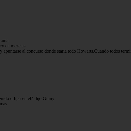
 Luna
ry en mezclas.
 y apuntarse al concurso donde staria todo Howarts.Cuando todos termin
enido q fijar en el?-dijo Ginny
 mas