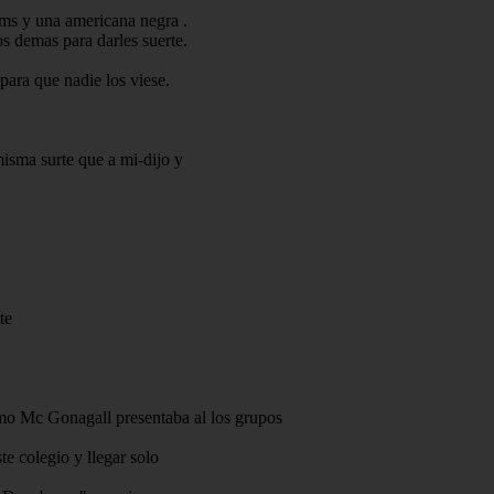
ms y una americana negra .
s demas para darles suerte.
para que nadie los viese.
misma surte que a mi-dijo y
te
mo Mc Gonagall presentaba al los grupos
e colegio y llegar solo