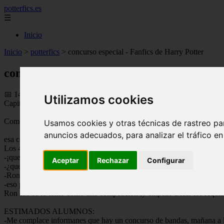
potterfics.es
☰
Inicio
Inicio
>
potterfics
>
concurso especial - Fanfics de Harry Potter
concurso especial - Fanfics de Harry Potte
📅 14/08/2025
Utilizamos cookies
Capitulo 1: Preparaciones
Como un día normal en Howarts, despues de haber hecho los deberes, 
Usamos cookies y otras técnicas de rastreo pa
anuncios adecuados, para analizar el tráfico e
esa conversacion fue interrumpida por unos gritos.
Los 4 se levanaron de sus sitios y se dirigieron a el lugar de la sala d
-¡que bien!-dijo dean
Aceptar
Rechazar
Configurar
-¿que ocurre Dean?-pregunto Ron al verlo como saltaba como un ni
-Ron hay un concurso de bandas y seguro que ganara mi equipo-dijo el-
-eso porque no oistes a Hermione tocando-dijo Ron a lo que Hermione
Ron eso se lo tomo como una competicion ,y empezo a leer los requisi
ESTIMADOS ALUMNOS:
-Me complace informanes que hay un concurso de bandas, mañana a la