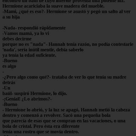
encontró un baúl de cuyo interior provenía una potente luz.
Hermione acariciaba la suave madera del mueble.
-Mami, ¿qué es eso?- Hermione se asustó y pegó un salto al ver
a su hija
-Nada- respondió rápidamente
-Vamos mamá, ya lo vi
debes decirme
porque no es "nada"- Hannah tenía razón, no podía contestarle
'nada', sería inútil mentir, debía saberlo
ya tenía la edad suficiente.
-Bueno
es algo
-
-¿Pero algo como qué?- trataba de ver lo que tenía su madre
detrás
-Un
baúl- suspiró Hermione, lo dijo.
-¡Genial! ¿Lo abrimos?-
-Bueno
- Hermione lo abrió, y la luz se apagó, Hannah metió la cabeza
dentro y comenzó a revolver. Sacó una pequeña bola
que parecía de esas que se compran en las vacaciones, o una
bola de cristal. Pero ésta era diferente
tenía una rostro que se movía dentro.