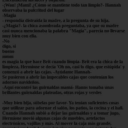
-¡Wau! ¡Mami! ¿Cómo se mantiene todo tan limpio?- Hannah
observaba la pulcritud del lugar
-Magia
- respondía distraída la madre, a la pregunta de su hija.
-¿Magia?- la chica asombrada preguntaba, ya que su madre
casi nunca mencionaba la palabra "Magia", parecía no llevarse
muy bien con ella.
-No
digo, si
bueno
mmm
es magia la que hace Brit cuando limpia- Brit era la chica de la
limpieza, Hermione se decía 'Oh no, casi lo digo, que estúpida' y
comenzó a abrir las cajas. -Ayúdame Hannah-
Se pusieron a abrir las impecables cajas que contenían los
adornos navideños.
-Aquí encontré las guirnaldas mamá- Hanns tomaba unas
brillantes guirnaldas plateadas, otras rojas y verdes
-Muy bien hija, súbelas por favor- Ya tenían suficientes cosas
que utilizar para adornar el salón, los patios, la cocina y el hall.
Cuando Hannah subió a dejar las guirnaldas y a tomar jugo,
Hermione movió algunas cajas de muebles, artefactos
electrónicos, vajillas y más. Al mover la caja más grande,