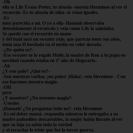
-Oh
ella es Lily Evans Potter, tu abuela- sonreía Hermione al ver el
recuerdo -Es tu abuela de niña- se veían iguales.
-Es
muy parecida a mí. O yo a ella- Hannah observaba
detenidamente el recuerdo y veía como Lily la saludaba.
Se quedó con el recuerdo en mano
y del baúl sacó un sweater rojo, que parecía tener sus años,
tenía una H bordada en el medio en color dorada.
-¿De quién es?-
-Ese sweater se lo regaló Molly, la madre de Ron a tu papá en
navidad cuando estaba en 1º año de Hogwarts.-
-Ah
¿Y este palo? ¿Qué es?-
-Son nuestras varitas, ¡no palos! ¡Haha!- reía Hermione - Con
eso hacemos nuestra magia-
-OH
pero
¿Y nosotros? ¿No tenemos magia?-
-Ustedes
¡Hannah! ¿Tu preguntas todo no?- reía Hermione
-Es mi deber mamá- respondía mientras le entregaba a su
madre pañuelitos descartables, la mujer había llorado al ver
que su hija ya sabía toda la verdad
y al recordar lo triste que fue la tercer guerra.