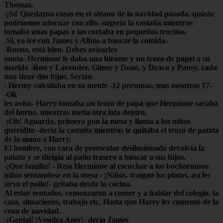
Thomas.
-¡Sí! Quedaron cosas en el sótano de la navidad pasada, quizás
podríamos adornar con ello- sugería la castaña mientras
tomaba unas papas y las cortaba en pequeños trocitos.
-Si, yo iré con James y Albus a buscar la comida-
-Bueno, está bien. Debes avisarles
anota- Hermione le daba una birome y un trozo de papel a su
marido -Ron y Lavender, Ginny y Dean, y Draco y Pansy, cada
uno tiene dos hijos. Serían
- Hermy calculaba en su mente -12 personas, mas nosotros 17-
-Ok
les aviso- Harry tomaba un trozo de papa que Hermione sacaba
del horno, mientras metía otra lata dentro.
-¡Oh! Aguarda, primero pon la mesa y llama a los niños
queridito -decía la castaña mientras le quitaba el trozo de patata
de la mano a Harry.
El hombre, con cara de preescolar desilusionado devolvía la
patata y se dirigía al patio trasero a buscar a sus hijos.
-¡Que familia! - Reía Hermione al escuchar a los bochornosos
niños sentándose en la mesa - ¡Niños, traigan los platos, así les
sirvo el pollo!- gritaba desde la cocina.
Al estar sentados, comenzaron a comer y a hablar del colegio, la
casa, situaciones, trabajo etc. Hasta que Harry les comentó de la
cena de navidad.
-¡Genial! ¡Vendrá Amy!- decía James