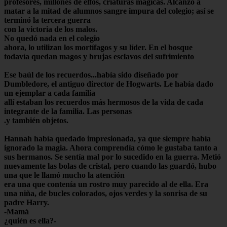
profesores, millones de elfos, criaturas mágicas. Alcanzó a
matar a la mitad de alumnos sangre impura del colegio; así se
terminó la tercera guerra
con la victoria de los malos.
No quedó nada en el colegio
ahora, lo utilizan los mortífagos y su líder. En el bosque
todavía quedan magos y brujas esclavos del sufrimiento
Ese baúl de los recuerdos...había sido diseñado por
Dumbledore, el antiguo director de Hogwarts. Le había dado
un ejemplar a cada familia
allí estaban los recuerdos más hermosos de la vida de cada
integrante de la familia. Las personas
.y también objetos.
Hannah había quedado impresionada, ya que siempre había
ignorado la magia. Ahora comprendía cómo le gustaba tanto a
sus hermanos. Se sentía mal por lo sucedido en la guerra. Metió
nuevamente las bolas de cristal, pero cuando las guardó, hubo
una que le llamó mucho la atención
era una que contenía un rostro muy parecido al de ella. Era
una niña, de bucles colorados, ojos verdes y la sonrisa de su
padre Harry.
-Mamá
¿quién es ella?-