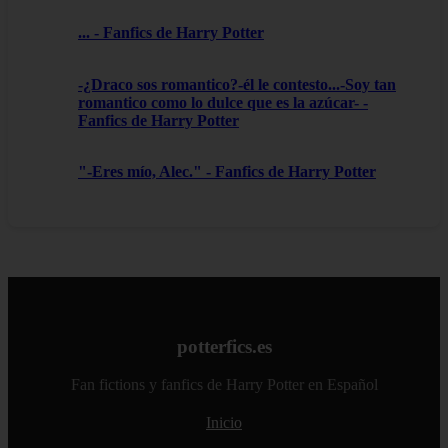
... - Fanfics de Harry Potter
-¿Draco sos romantico?-él le contesto...-Soy tan
romantico como lo dulce que es la azúcar- -
Fanfics de Harry Potter
"-Eres mío, Alec." - Fanfics de Harry Potter
potterfics.es
Fan fictions y fanfics de Harry Potter en Español
Inicio