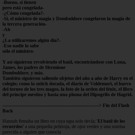
-Bueno, si tienen
pero está congelada-
-¿Cómo congelada?-
-Si, el ministro de magia y Dombuldore congelaron la magia de
la tercera generación-
-Ah
y
¿La utilizaremos algún día?-
-Eso nadie lo sabe
sólo el ministro-
Y así siguieron revolviendo el baúl, encontrándose con Luna,
James, los padres de Hermione
Dombuldore, y más.
También siguieron saliendo objetos del año a año de Harry en el
colegio; como la snitch dorada, el diario de Voldemort, el huevo
del torneo de los tres magos, la foto de la orden del fénix, el libro
del príncipe mestizo y hasta una pluma del Hipogrifo de Hagrid.
----------------------------------------------------------------> Fin del Flash
Back
Hannah firmaba un libro en cuya tapa solo decía; '
El baúl de los
recuerdos'
a una pequeña pelirroja, de ojos verdes y una sonrisa
parecida a alguien que conocía