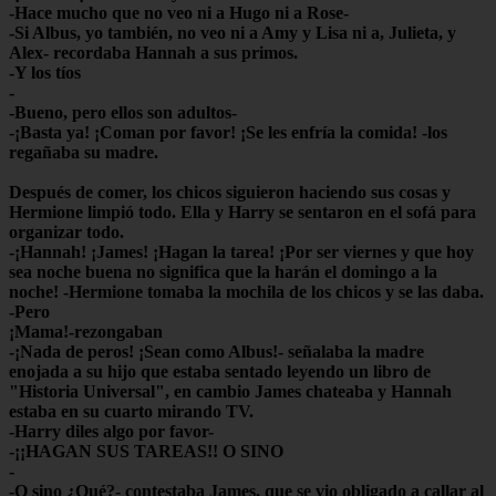
-Hace mucho que no veo ni a Hugo ni a Rose-
-Si Albus, yo también, no veo ni a Amy y Lisa ni a, Julieta, y
Alex- recordaba Hannah a sus primos.
-Y los tíos
-
-Bueno, pero ellos son adultos-
-¡Basta ya! ¡Coman por favor! ¡Se les enfría la comida! -los
regañaba su madre.
Después de comer, los chicos siguieron haciendo sus cosas y
Hermione limpió todo. Ella y Harry se sentaron en el sofá para
organizar todo.
-¡Hannah! ¡James! ¡Hagan la tarea! ¡Por ser viernes y que hoy
sea noche buena no significa que la harán el domingo a la
noche! -Hermione tomaba la mochila de los chicos y se las daba.
-Pero
¡Mama!-rezongaban
-¡Nada de peros! ¡Sean como Albus!- señalaba la madre
enojada a su hijo que estaba sentado leyendo un libro de
"Historia Universal", en cambio James chateaba y Hannah
estaba en su cuarto mirando TV.
-Harry diles algo por favor-
-¡¡HAGAN SUS TAREAS!! O SINO
-
-O sino ¿Qué?- contestaba James, que se vio obligado a callar al