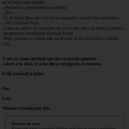
se le hacía muy familiar
-¿Señorita?- preguntaba la pequeña
-¿Si?-
-Es el mejor libro que me hayan regalado en todas las navidades-
-¿Si? ¡Gracias! Pero
¿cómo lo sabes? Es el primer día en el que sale a la venta al público
-preguntaba confundida Hannah Potter.
-Pues, porque yo estuve allí, en el baúl de los recuerdos- sonreía
Lily.
Y así, es como aprendí que los recuerdos pueden
volver a la vida, si se los lleva consigo en el corazón.
Feliz navidad a todos.
Fin.
Luu.
Muchas Gracias por leer.
Derechos de autor
Si cree que algún contenido infringe derechos de autor o propiedad