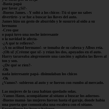
-Basta papá
por favor ¿Sí?-
-Bueno James. - Y soltó a los chicos -Tú sí que no sabes
divertirte- y se fue a buscar las llaves del auto.
James hizo un gesto de aburrido y le susurró al oído a su
hermano
-Creo que
o papá tuvo una noche interesante
o la navidad le afecta-
-¿A qué te refieres?-
-¡A su actitud hermano!- se tomaba de su cabeza y Albus reía.
-¡Oh sí! ¡Créeme que sí!- y reían los dos, apoyados en el auto.
Harry tarareaba alegremente una canción y agitaba las llaves al
ton y son.
-¿De qué se ríen?-
-Oh
nada interesante papá- disimulaban los chicos
-Ok
¿Vamos?- subieron al auto y se fueron con rumbo al mercado.
Las mujeres de la casa habían quedado solas.
-Vamos Hann, acompáñame al sótano a buscar los adornos-
-Bueno mamá- las mujeres fueron hasta el garaje, donde había
una puerta que comunicaba una escalera con el sótano.
Encendieron las luces y bajaron.