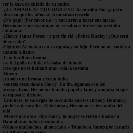
ver la cara de enfado de su padre.
-¡¡LLAMARÉ AL TIO DUDLEY!!- bromeaba Harry, pero
observó que los niños se lo tomaban enserio.
-¡No papi! ¡Por favor no!- y corrieron a hacer sus tareas.
Hermione sonreía aunque no se sabía si le divertía o estaba
enfadada.
-¡Harry James Potter!- y por fin rió -¡Pobre Dudley! ¿Qué será
de su vida?-
-Sigue en Alemania con su esposa y su hijo. Pero no me contesta
cuando le llamo-
-Con tu última broma
esa del pollo de hule y la salsa de tomate
creo que no te hablará más- reía la castaña
-Bueno
era solo una broma y reían todos
-sonreía recordando Harry -En fin, sigamos con los
preparativos- Hermione tomaba papel y lápiz y anotaba lo que
su esposo le dictaba.
-Entonces, te encargas de la comida con los chicos y Hannah y
yo de los decorados- Al terminar, Hermione se levantaba del
sofá.
-Manos a la obra- dijo Harry, la mujer se retiró a buscar a
Hannah que había terminado.
-Vamos muchachos, al mercado. - Tomaba a James por la nariz
y a Albus por la oreja