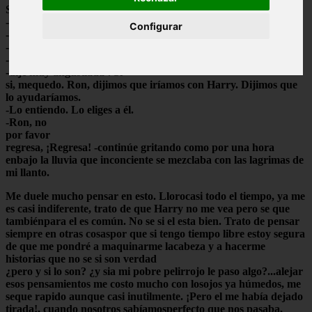
Se giró hacia mí:
-¿Que vas a hacer?
Configurar
-¿A que te refieres?
-¿Te quedas, o qué?
-Yo
-dije muy angustiada-. Si
si, mequedo. Ron, dijimos que iríamos con Harry. Dijimos que
lo ayudaríamos.
-Lo entiendo. Lo eliges a él.
-Ron, no
por favor
regresa, ¡Regresa! -continúe gritando como por una hora
enbajo la lluvia que inconciente se mezclaba con las lagrimas de
mi llanto.
Me duele mucho pensar en esto. Llorocasi todo el tiempo, ya me
es casi indiferente, trato de que Harry no me vea pero se que
tambiénpara el es común. No se si el esta bien. Trato de pensar
siempre en otras cosaspor que si tengo tiempo libre estoy segura
de que me pondré a maquinarme lacabeza y a hacerme
historias que no se si son verdad
¿pero y si lo son? ¿y sia mi pobre pelirrojo le paso algo?...alejar
esos pensamientos me costo mucho con losojos ya húmedos, me
seque rapido aunque casi inutilmente. ¡Pero el me había dejado
tirada!, cuando nosotros sabíamosperfecto que nos pasaba,