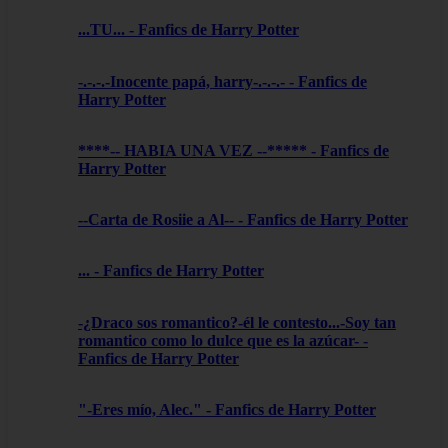
...TU... - Fanfics de Harry Potter
-.-.-.-Inocente papá, harry-.-.-.- - Fanfics de
Harry Potter
****-- HABIA UNA VEZ --***** - Fanfics de
Harry Potter
--Carta de Rosiie a Al-- - Fanfics de Harry Potter
... - Fanfics de Harry Potter
-¿Draco sos romantico?-él le contesto...-Soy tan
romantico como lo dulce que es la azúcar- -
Fanfics de Harry Potter
"-Eres mío, Alec." - Fanfics de Harry Potter