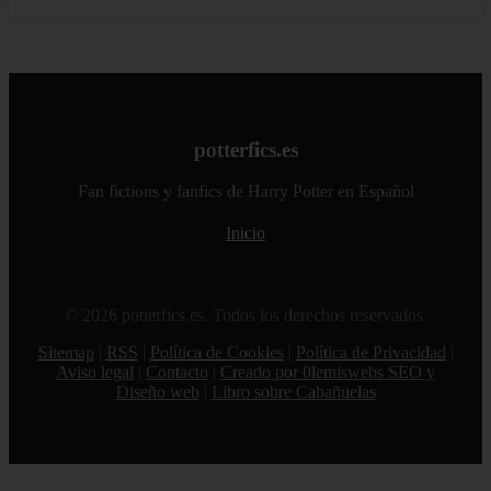
potterfics.es
Fan fictions y fanfics de Harry Potter en Español
Inicio
© 2026 potterfics.es. Todos los derechos reservados.
Sitemap
|
RSS
|
Política de Cookies
|
Política de Privacidad
|
Aviso legal
|
Contacto
|
Creado por 0lemiswebs SEO y
Diseño web
|
Libro sobre Cabañuelas