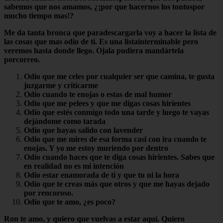
sabemos que nos amamos, ¿¡por que hacernos los tontospor
mucho tiempo mas!?
Me da tanta bronca que paradescargarla voy a hacer la lista de
las cosas que mas odio de ti. Es una listainterminable pero
veremos hasta donde llego. Ojala pudiera mandártela
porcorreo.
Odio que me celes por cualquier ser que camina, te gusta
juzgarme y criticarme
Odio cuando te enojas o estas de mal humor
Odio que me pelees y que me digas cosas hirientes
Odio que estés conmigo todo una tarde y luego te vayas
dejándome como tarada
Odio que hayas salido con lavender
Odio que me mires de esa forma casi con ira cuando te
enojas. Y yo me estoy muriendo por dentro
Odio cuando haces que te diga cosas hirientes. Sabes que
en realidad no es mi intención
Odio estar enamorada de ti y que tu ni la hora
Odio que te creas más que otros y que me hayas dejado
por rencoroso.
Odio que te amo, ¿es poco?
Ron te amo, y quiero que vuelvas a estar aquí. Quiero