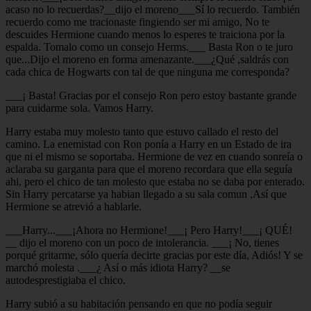
acaso no lo recuerdas?__dijo el moreno___Sí lo recuerdo. También
recuerdo como me tracionaste fingiendo ser mi amigo, No te
descuides Hermione cuando menos lo esperes te traiciona por la
espalda. Tomalo como un consejo Herms.___ Basta Ron o te juro
que...Dijo el moreno en forma amenazante.___¿Qué ,saldrás con
cada chica de Hogwarts con tal de que ninguna me corresponda?
___¡ Basta! Gracias por el consejo Ron pero estoy bastante grande
para cuidarme sola. Vamos Harry.
Harry estaba muy molesto tanto que estuvo callado el resto del
camino. La enemistad con Ron ponía a Harry en un Estado de ira
que ni el mismo se soportaba. Hermione de vez en cuando sonreía o
aclaraba su garganta para que el moreno recordara que ella seguía
ahi, pero el chico de tan molesto que estaba no se daba por enterado.
Sin Harry percatarse ya habian llegado a su sala comun ,Así que
Hermione se atrevió a hablarle.
___Harry...___¡Ahora no Hermione!___¡ Pero Harry!___¡ QUÉ!
__ dijo el moreno con un poco de intolerancia. ___¡ No, tienes
porqué gritarme, sólo quería decirte gracias por este día, Adiós! Y se
marchó molesta .___¿ Así o más idiota Harry? __se
autodesprestigiaba el chico.
Harry subió a su habitación pensando en que no podía seguir