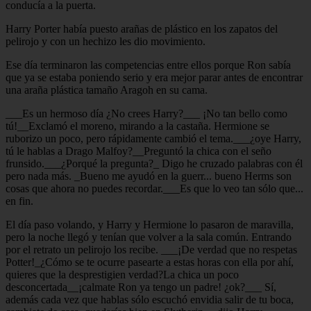
conducía a la puerta.
Harry Porter había puesto arañas de plástico en los zapatos del
pelirojo y con un hechizo les dio movimiento.
Ese día terminaron las competencias entre ellos porque Ron sabía
que ya se estaba poniendo serio y era mejor parar antes de encontrar
una araña plástica tamaño Aragoh en su cama.
___Es un hermoso día ¿No crees Harry?___ ¡No tan bello como
tú!__Exclamó el moreno, mirando a la castaña. Hermione se
ruborizo un poco, pero rápidamente cambió el tema.___¿oye Harry,
tú le hablas a Drago Malfoy?__Preguntó la chica con el seño
frunsido.___¿Porqué la pregunta?_ Digo he cruzado palabras con él
pero nada más. _Bueno me ayudó en la guerr... bueno Herms son
cosas que ahora no puedes recordar.___Es que lo veo tan sólo que...
en fin.
El día paso volando, y Harry y Hermione lo pasaron de maravilla,
pero la noche llegó y tenían que volver a la sala común. Entrando
por el retrato un pelirojo los recibe. ___¡De verdad que no respetas
Potter!_¿Cómo se te ocurre pasearte a estas horas con ella por ahí,
quieres que la desprestigien verdad?La chica un poco
desconcertada__¡calmate Ron ya tengo un padre! ¿ok?___ Sí,
además cada vez que hablas sólo escuchó envidia salir de tu boca,