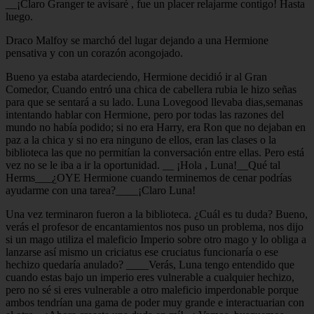
__¡Claro Granger te avisaré , fue un placer relajarme contigo! Hasta
luego.
Draco Malfoy se marchó del lugar dejando a una Hermione
pensativa y con un corazón acongojado.
Bueno ya estaba atardeciendo, Hermione decidió ir al Gran
Comedor, Cuando entró una chica de cabellera rubia le hizo señas
para que se sentará a su lado. Luna Lovegood llevaba dias,semanas
intentando hablar con Hermione, pero por todas las razones del
mundo no había podido; si no era Harry, era Ron que no dejaban en
paz a la chica y si no era ninguno de ellos, eran las clases o la
biblioteca las que no permitían la conversación entre ellas. Pero está
vez no se le iba a ir la oportunidad. __ ¡Hola , Luna!__Qué tal
Herms___¿OYE Hermione cuando terminemos de cenar podrías
ayudarme con una tarea?____¡Claro Luna!
Una vez terminaron fueron a la biblioteca. ¿Cuál es tu duda? Bueno,
verás el profesor de encantamientos nos puso un problema, nos dijo
si un mago utiliza el maleficio Imperio sobre otro mago y lo obliga a
lanzarse así mismo un criciatus ese cruciatus funcionaría o ese
hechizo quedaría anulado? ____Verás, Luna tengo entendido que
cuando estas bajo un imperio eres vulnerable a cualquier hechizo,
pero no sé si eres vulnerable a otro maleficio imperdonable porque
ambos tendrían una gama de poder muy grande e interactuarian con