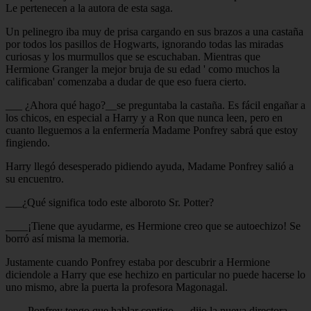
Le pertenecen a la autora de esta saga.
Un pelinegro iba muy de prisa cargando en sus brazos a una castaña
por todos los pasillos de Hogwarts, ignorando todas las miradas
curiosas y los murmullos que se escuchaban. Mientras que
Hermione Granger la mejor bruja de su edad ' como muchos la
calificaban' comenzaba a dudar de que eso fuera cierto.
___ ¿Ahora qué hago?__se preguntaba la castaña. Es fácil engañar a
los chicos, en especial a Harry y a Ron que nunca leen, pero en
cuanto lleguemos a la enfermería Madame Ponfrey sabrá que estoy
fingiendo.
Harry llegó desesperado pidiendo ayuda, Madame Ponfrey salió a
su encuentro.
___¿Qué significa todo este alboroto Sr. Potter?
____¡Tiene que ayudarme, es Hermione creo que se autoechizo! Se
borró así misma la memoria.
Justamente cuando Ponfrey estaba por descubrir a Hermione
diciendole a Harry que ese hechizo en particular no puede hacerse lo
uno mismo, abre la puerta la profesora Magonagal.
____Ponfrey tengo que hablar contigo. __dijo la nueva directora.