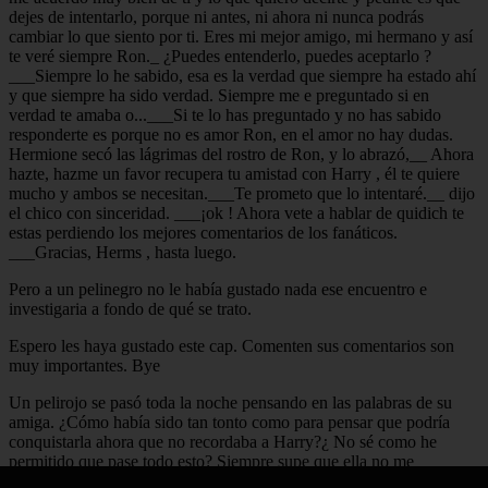
dejes de intentarlo, porque ni antes, ni ahora ni nunca podrás
cambiar lo que siento por ti. Eres mi mejor amigo, mi hermano y así
te veré siempre Ron._ ¿Puedes entenderlo, puedes aceptarlo ?
___Siempre lo he sabido, esa es la verdad que siempre ha estado ahí
y que siempre ha sido verdad. Siempre me e preguntado si en
verdad te amaba o...___Si te lo has preguntado y no has sabido
responderte es porque no es amor Ron, en el amor no hay dudas.
Hermione secó las lágrimas del rostro de Ron, y lo abrazó,__ Ahora
hazte, hazme un favor recupera tu amistad con Harry , él te quiere
mucho y ambos se necesitan.___Te prometo que lo intentaré.__ dijo
el chico con sinceridad. ___¡ok ! Ahora vete a hablar de quidich te
estas perdiendo los mejores comentarios de los fanáticos.
___Gracias, Herms , hasta luego.
Pero a un pelinegro no le había gustado nada ese encuentro e
investigaria a fondo de qué se trato.
Espero les haya gustado este cap. Comenten sus comentarios son
muy importantes. Bye
Un pelirojo se pasó toda la noche pensando en las palabras de su
amiga. ¿Cómo había sido tan tonto como para pensar que podría
conquistarla ahora que no recordaba a Harry?¿ No sé como he
permitido que pase todo esto? Siempre supe que ella no me
correspondía y aún así insistí en engañarme a mi mismo. Debo