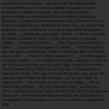
esmeralda se le hacía tarde. ¡más que tarde! Se había quedado
dormido. Pero eso es lo que pasa cuando te la pasas la noche
pensando en Hermione Granger. Pero un pelirojo no iba a
desaprovechar esa oportunidad. Ron y Hermione tomaban su
desayuno y pasaban un rato ameno entre risas y bromas. Aveces se
lanzaban migajas de pan. Hermione se sentía felíz , no porque Ron
despertara cosas en ella ;si no más bien porque había recuperado a
un amigo. _¿ recuperado a un amigo?_ Pensó_ ¡A Harry le gustaría
recuperar la amistad de Ron!__¿Estás bien Herms, te quedaste
callada? __preguntó el pelirrojo. __ ¿Ron ,Porqué ya no le hablas a
Harry? __ actuaba como intrigada la castaña. __ Harry me quitó lo
que más quería, me traicionó, fingió ser mi amigo, pero en realidad
nunca lo fue.__ ¿ Pero se lo dijiste alguna vez?__ ¿Le dijiste alguna
vez lo que sentías? __La verdad recuerdo que le dije que no sabía lo
que me pasaba con ella, pero que sentía algo. Luego me encuentro
con la sorpresa de que Harry ya está con ella. Ni siquiera tuvo el
valor de decirmelo. Tuve que verlo con mis propios ojos ,desde ahí
supe que Harry Potter no era mi amigo.__¿Y la chica ,Ron, Te
correspondía?__ No, siempre me vio como un amigo.__ dijo un
entristecido pelirrojo.__ Me vas a disculpar Ron.__exclamó la
chica__Quizás Harry actuó mal en no decirte lo que el sentía por esa
chica, pero ¿ por qué arruinar una amistad por una chica que no te
correspondía? ¡Debes pensar en eso! Ahora vámonos o llegaremos
tarde.