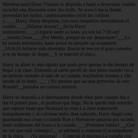
Mientras tanto:Dean Thomas se disponía a bajar a desayunar cuando
escuchó una discusión entre dos trolls. Se acercó hacia donde
provenían los ruidos, cautelosamente corrió las cortinas
y...___Harry, Harry despierta, con esos ronquidos derrumbaras el
castillo. ___¡Déjame dormir!__decía Harry
somnoliento.___¡Llegarás tarde a clases ,ya son las 7:30 am!
__insistía Dean.___¡Por Merlín, porqué no me despertaste?___Lo
he estado intentando, hasta pensé en lanzarte un acuamenti.
_JAJAJA hubiese sido divertido. Bueno te veo en el gran comedor
si te da tiempo de llegar.__Y se marchó el chico.
Harry se alistó lo más rápido que pudo pero apenas le dio tiempo de
llegar a la clase. Entrando al salón quedó de una pieza cuando vio a
un pelirojo sentado al lado de su castaña, haciéndole bromas y ella
riendo de lo lindo. ___ ¡ No pienses que sacaras provecho de esto
Ronald!__pensaba un curioso moreno.
Harry se disponía a ir directamente donde ellos pero cuando iba a
dar el primer paso , el profesor que llega. No le quedó más remedio
que esperar hasta que finalizará la clase.La clase transcurrió
tranquilamente y al culminar todos iban saliendo, Harry fingió estar
guardando sus cosas y cuando Ron y Hermione pasaron por su lado,
tomó sutilmente del brazo a la castaña. __ ¿Podemos hablar?__¿Qué
no ves que está conmigo?__ se adelantó a contestar el acompañante
de la chica.__ ¡Ya quisieras! __Contestó el moreno.La castaña con