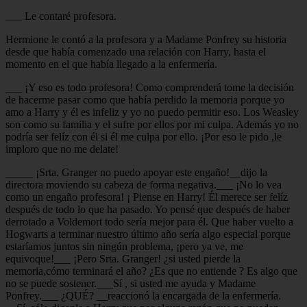
___ Le contaré profesora.
Hermione le contó a la profesora y a Madame Ponfrey su historia
desde que había comenzado una relación con Harry, hasta el
momento en el que había llegado a la enfermería.
___ ¡Y eso es todo profesora! Como comprenderá tome la decisión
de hacerme pasar como que había perdido la memoria porque yo
amo a Harry y él es infeliz y yo no puedo permitir eso. Los Weasley
son como su familia y el sufre por ellos por mi culpa. Además yo no
podría ser felíz con él si él me culpa por ello. ¡Por eso le pido ,le
imploro que no me delate!
_____ ¡Srta. Granger no puedo apoyar este engaño!__dijo la
directora moviendo su cabeza de forma negativa.___ ¡No lo vea
como un engaño profesora! ¡ Piense en Harry! Él merece ser felíz
después de todo lo que ha pasado. Yo pensé que después de haber
derrotado a Voldemort todo sería mejor para él. Que haber vuelto a
Hogwarts a terminar nuestro último año sería algo especial porque
estaríamos juntos sin ningún problema, ¡pero ya ve, me
equivoque!___ ¡Pero Srta. Granger! ¿si usted pierde la
memoria,cómo terminará el año? ¿Es que no entiende ? Es algo que
no se puede sostener.___Sí , si usted me ayuda y Madame
Ponfrey.___ ¿QUÉ? __reaccionó la encargada de la enfermería.