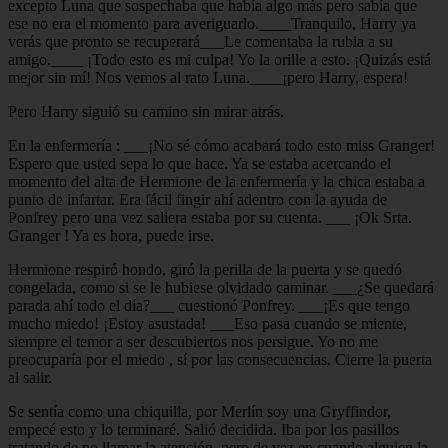
excepto Luna que sospechaba que había algo más pero sabía que
ese no era el momento para averiguarlo.____Tranquilo, Harry ya
verás que pronto se recuperará___Le comentaba la rubia a su
amigo.____ ¡Todo esto es mi culpa! Yo la orille a esto. ¡Quizás está
mejor sin mí! Nos vemos al rato Luna.____¡pero Harry, espera!
Pero Harry siguió su camino sin mirar atrás.
En la enfermería : ___¡No sé cómo acabará todo esto miss Granger!
Espero que usted sepa lo que hace. Ya se estaba acercando el
momento del alta de Hermione de la enfermería y la chica estaba a
punto de infartar. Era fácil fingir ahí adentro con la ayuda de
Ponfrey pero una vez saliera estaba por su cuenta. ___ ¡Ok Srta.
Granger ! Ya es hora, puede irse.
Hermione respiró hondo, giró la perilla de la puerta y se quedó
congelada, como si se le hubiese olvidado caminar. ___¿Se quedará
parada ahí todo el día?___ cuestionó Ponfrey. ___¡Es que tengo
mucho miedo! ¡Estoy asustada! ___Eso pasa cuando se miente,
siempre el temor a ser descubiertos nos persigue. Yo no me
preocuparía por el miedo , sí por las consecuencias. Cierre la puerta
al salir.
Se sentía como una chiquilla, por Merlín soy una Gryffindor,
empecé esto y lo terminaré. Salió decidida. Iba por los pasillos
tratando de no llamar la atención, pero de vez en cuando alguien la