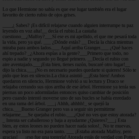
Lo que Hermione no sabía es que ese lugar también era el lugar
favorito de cierto rubio de ojos grises.
____¿ Sabes? ¡Es difícil relajarse cuando alguien interrumpe tu paz
leyendo en voz alta!__ decía el rubio.La castaña
cuestiono__¿Malfoy?___Sí ese es mi apellido, el que me pesará toda
la vida, pero ya qué. ___ ¿Dónde estás? __ Decía la chica mientras
miraba para ambos lados.___ Aquí arriba Granger.___ ¿Qué haces
ahí trepado? _¿Ahora espías a la gente?___Primero que todo, no
espio a nadie y segundo yo llegué primero. __Decía el rubio con
aire aventajado.___¡Esta bien, tienes razón, buscaré otro lugar!__
dijo la chica.___¡No es necesario puedes quedarte si quieres! Sólo te
pido que leas en silencio.La chica asintió __¡Esta bien! Ambos
quedaron en silencio, Hermione volvió a su lectura y Draco se
relajaba cerrando sus ojos arriba de ese árbol. Hermione ya tenía sus
piernas un poco adormiladas entonces quiso cambiar de posición
pero cuando intentó moverse uno de sus bucles se había enredado
en una rama del árbol. ___¡ Ahhh, ahhhh!_ se quejó la
chica.___Bueno Granger pero vas a seguir sin permitirme
relajarme___Se quejaba el rubio.___¿Qué no ves que estoy atorada?
_ Intenta ser caballeroso y baja a ayudarme ¿Quieres?___¡ Esta
bien, ay estos leones no pueden hacer nada solos!_ No te muevas,
espera ya listo no era para tanto. ___ ¡Estaba atorada Malfoy, pero
gracias!___¡eso fue una tontería! Atorada estás de verdad con Potter