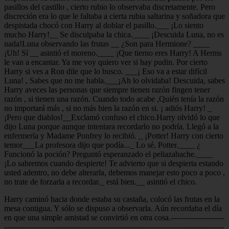
pasillos del castillo , cierto rubio lo observaba discretamente. Pero
discreción era lo que le faltaba a cierta rubia saltarina y soñadora que
despistada chocó con Harry al doblar el pasillo.___ ¡Lo siento
mucho Harry!__ Se disculpaba la chica.____ ¡Descuida Luna, no es
nada!Luna observando las frutas __ ¿Son para Hermione? ____
¡Uh! Sí __ asintió el moreno.____ ¡Que tierno eres Harry! A Herms
le van a encantar. Ya me voy quiero ver si hay pudin. Por cierto
Harry si ves a Ron dile que lo busco. ___¡ Eso va a estar difícil
Luna! , Sabes que no me habla.___¡Ah lo olvidaba! Descuida, sabes
Harry aveces las personas que siempre tienen razón fingen tener
razón , si tienen una razón. Cuando todo acabe ,Quién tenía la razón
no importará más , si no más bien la razón en si. ¡ adiós Harry! _
¡Pero que diablos!__Exclamó confuso el chico.Harry olvidó lo que
dijo Luna porque aunque intentara recordarlo no podría. Llegó a la
enfermería y Madame Ponfrey lo recibió. _ ¡Potter! Harry con cierto
temor___La profesora dijo que podía..._ Lo sé, Potter.____ ¿
Funcionó la poción? Preguntó esperanzado el peliazabache.____
¡Lo sabremos cuando despierte! Te advierto que si despierta estando
usted adentro, no debe alterarla, debemos manejar esto poco a poco ,
no trate de forzarla a recordar._ está bien.__ asintió el chico.
Harry caminó hacia donde estaba su castaña, colocó las frutas en la
mesa contigua. Y sólo se dispuso a observarla. Aún recordaba el día
en que una simple amistad se convirtió en otra cosa.---------------------
--------------------------------------------------------------------------------------