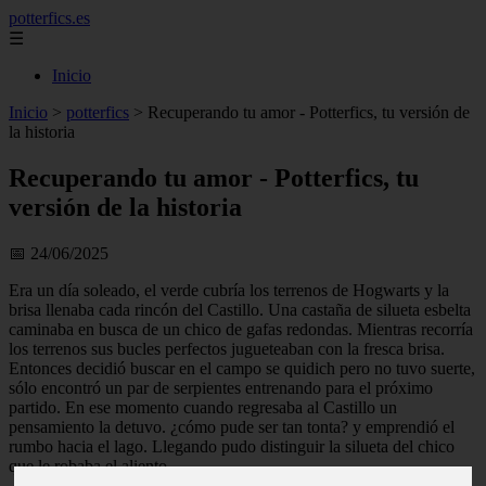
potterfics.es
☰
Inicio
Inicio
>
potterfics
>
Recuperando tu amor - Potterfics, tu versión de
la historia
Recuperando tu amor - Potterfics, tu
versión de la historia
📅 24/06/2025
Era un día soleado, el verde cubría los terrenos de Hogwarts y la
brisa llenaba cada rincón del Castillo. Una castaña de silueta esbelta
caminaba en busca de un chico de gafas redondas. Mientras recorría
los terrenos sus bucles perfectos jugueteaban con la fresca brisa.
Entonces decidió buscar en el campo se quidich pero no tuvo suerte,
sólo encontró un par de serpientes entrenando para el próximo
partido. En ese momento cuando regresaba al Castillo un
pensamiento la detuvo. ¿cómo pude ser tan tonta? y emprendió el
rumbo hacia el lago. Llegando pudo distinguir la silueta del chico
que le robaba el aliento.