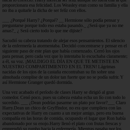
proporcionara esa felicidad. Los Weasley eran como su familia y ella
no iba a quitarle la dicha de ser felíz con ellos.
___ ¿Porqué Harry? ¿Porqué? __ Hermione sólo podía pensar y
preguntarse porque todo eso estaba pasando._ ¿Será que ya no me
amas?_ ¿ Será cierto todo lo que me dijiste?
Sacudió su cabeza tratando de alejar esos pensamientos. El silencio
de la enfermería la atormentaba. Decidió concentrarse y pensar en el
siguiente paso de este plan que había comenzado. Cerró los ojos
para pensar, pero cada vez que lo intentaba lo escuchaba claramente;
a él, su voz. ¡MALDIGO EL DÍA EN QUE TE METISTE EN
NUESTRO COMPARTIMIENTO EN EL TREN! Lágrimas
nacidas de los ojos de la castaña encontraban su fin sobre una
almohada complise de un dolor tan fuerte que no se podía sufrir. Y
así Hermione Granger quedó dormida.
Una vez acabado el período de clases Harry se dirigió al gran
comedor. Cenó poco, pues su cabeza estaba echa un lío con todo lo
sucedido. ___ ¿Dean podrías pasarme un plato por favor?___ Claro
Harry.Dean un chico de Gryffindor, no era que cumpliera con las
expectativas de Harry en cuanto a un mejor amigo, pero era buena
compañía en las horas de comida, ocupando el lugar que Ron había
abandonado por su enojo.Harry llenó el plato con frutas frescas y
emprendió su rumbo hacia la enfermería. Mientras pasaba por los