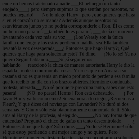
ende no hemos traicionado a nadie.___El pelinegro un tanto
enojado____¡ pero siempre supimos lo que sentían por nosotros, no
puedes negarlo!___ No lo niego Harry , pero ¿qué quieres que haga
si en el corazón no se manda? Además aunque nosotros no
estuviéramos juntos yo no podría corresponderle a Ron. Él es como
un hermano para mí. __también lo es para mí, ___ decía el moreno
levantando cada vez más su voz___ ¡Los Weasly son la única
familia que tengo y los estoy perdiendo maldita sea!Ella tambien
levantó la voz desesperada___¿ Entonces que hago Harry?¿ Qué
quieres que haga para solucionar esto? Tú dime.___¡No lo sé! Ya no
quiero Seguir hablando.____Sí ,sí seguiremos
hablando___reaccionó la chica de manera autoritaria.Harry le dio la
espalda , molesto murmuraba cosas. Y no es que no Amara a su
castaña si no es que tenía un miedo profundo de perder a esa familia
que lo recibió un día con los brazos abiertos.Hermione continuaba
molesta, alterada.__¡No sé porque te preocupa tanto, sabes que esto
pasará!____¡NO, no pasará Herms ! Ron está debastado.____¡ Por
favor Harry ya lo conocemos! Se enamora a lo ciego, ¿Recuerdas a
Fleur?¿ Y qué dices del noviazgo con Lavander? No duró ni dos
semanas. Y Ginny sólo está platonicamente enamorada de ti. Sólo
ama al Harry de la profesia, al elegido.______¿No hay forma de que
entiendas? Preguntó el chico de gafas un tanto descontrolado.____¿
Entonces dime que hago? Sólo dime. ___¡No lo sé Hermione! sólo
sé que estoy perdiendo a mi mejor amigo y no quiero. Pero
Hermione Granger era testaruda e insistía en encontrar una solución,