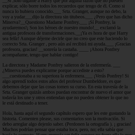
__Sí ,sólo diganle a Harry que por alguna razón que no pueden
explicar, sólo borre todos los recuerdos que tengo de él. Como si
nunca lo hubiera conocido.___ Srta. Granger, aunque no debo, la
voy a yudar___dijo la directora sin titubeos.___ ¿Pero que has dicho
Minerva?__Questiono Madame Ponfrey.___ ¡Sí Ponfrey, la
ayudaremos!¡ Son los héroes de nuestro mundo!__ exclamó la
antigua profesora de transformaciones.__¡Ya es hora de que Harry
sea felíz! Aunque déjeme decirle que no creo que este haciendo lo
correcto Srta. Granger , pero aún así recibirá mi ayuda.___ ¡Gracias
profesora, gracias! __sonreía la castaña. ____ ¡Ahora Ponfrey
acompañame, tengo que hablar contigo!
La directora y Madame Ponfrey salieron de la enfermería. ___
¿Minerva puedes explicarme porque accediste a esto?
___cuestionaba a su superiora la enfermera.___ ¡Verás Ponfrey! Si
algo aprendí todos estos años del profesor Dumbeldore, es que
debemos dejar que las cosas tomen su curso. En esta travesía de la
Srta. Granger quizás ambos puedan encontrar de nuevo el amor que
todavía los une y otros entiendan que no pueden obtener lo que no
le está destinado a tener.
Hola, hasta aquí el segundo capítulo espero que les este gustando la
historia. Comenten please, sus comentarios son la motivación. Si
debo arreglar algo dejenlo saber. (Perdonen la ortografía ). ¡ gracias!
Muchos podrían pensar que estaba loca, pero, no; ella sabía que
hacía lo correcto. Harry merecía ser felíz aunque no fuera ella la que