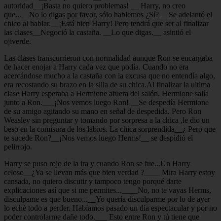
autoridad__¡Basta no quiero problemas! __ Harry, no creo
que...__No lo digas por favor, sólo hablemos ¿Sí? __Se adelantó el
chico al hablar.__¡Está bien Harry! Pero tendrá que ser al finalizar
las clases__Negoció la castaña. __Lo que digas.__ asintió el
ojiverde.
Las clases transcurrieron con normalidad aunque Ron se encargaba
de hacer enojar a Harry cada vez que podía. Cuando no era
acercándose mucho a la castaña con la excusa que no entendía algo,
era recostando su brazo en la silla de su chica.Al finalizar la ultima
clase Harry esperaba a Hermione afuera del salón. Hermione salía
junto a Ron.___¡Nos vemos luego Ron! __Se despedía Hermione
de su amigo agitando su mano en señal de despedida. Pero Ron
Weasley sin preguntar y tomando por sorpresa a la chica ,le dio un
beso en la comisura de los labios. La chica sorprendida__¿ Pero que
te sucede Ron?__¡Nos vemos luego Herms!__ se despidió el
pelirrojo.
Harry se puso rojo de la ira y cuando Ron se fue...Un Harry
celoso__¿Ya se llevan más que bien verdad ?____ Mira Harry estoy
cansada, no quiero discutir y tampoco tengo porqué darte
explicaciones así que si me permites...____No, no te vayas Herms,
disculpame es que bueno...__Yo quería disculparme por lo de ayer
lo eché todo a perder. Habíamos pasado un día espectacular y por no
poder controlarme dañe todo.___ Esto entre Ron y tú tiene que