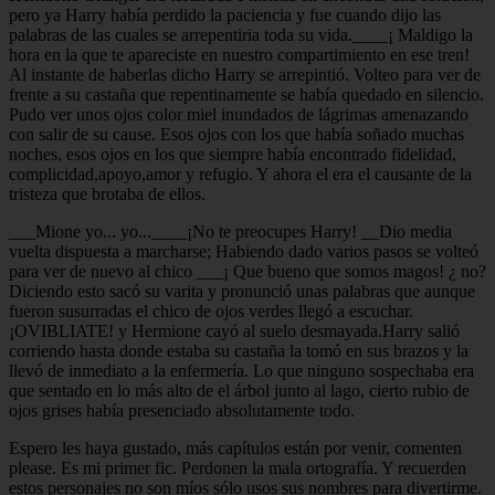
pero ya Harry había perdido la paciencia y fue cuando dijo las
palabras de las cuales se arrepentiria toda su vida.____¡ Maldigo la
hora en la que te apareciste en nuestro compartimiento en ese tren!
Al instante de haberlas dicho Harry se arrepintió. Volteo para ver de
frente a su castaña que repentinamente se había quedado en silencio.
Pudo ver unos ojos color miel inundados de lágrimas amenazando
con salir de su cause. Esos ojos con los que había soñado muchas
noches, esos ojos en los que siempre había encontrado fidelidad,
complicidad,apoyo,amor y refugio. Y ahora el era el causante de la
tristeza que brotaba de ellos.
___Mione yo... yo...____¡No te preocupes Harry! __Dio media
vuelta dispuesta a marcharse; Habiendo dado varios pasos se volteó
para ver de nuevo al chico ___¡ Que bueno que somos magos! ¿ no?
Diciendo esto sacó su varita y pronunció unas palabras que aunque
fueron susurradas el chico de ojos verdes llegó a escuchar.
¡OVIBLIATE! y Hermione cayó al suelo desmayada.Harry salió
corriendo hasta donde estaba su castaña la tomó en sus brazos y la
llevó de inmediato a la enfermería. Lo que ninguno sospechaba era
que sentado en lo más alto de el árbol junto al lago, cierto rubio de
ojos grises había presenciado absolutamente todo.
Espero les haya gustado, más capítulos están por venir, comenten
please. Es mi primer fic. Perdonen la mala ortografía. Y recuerden
estos personajes no son míos sólo usos sus nombres para divertirme.