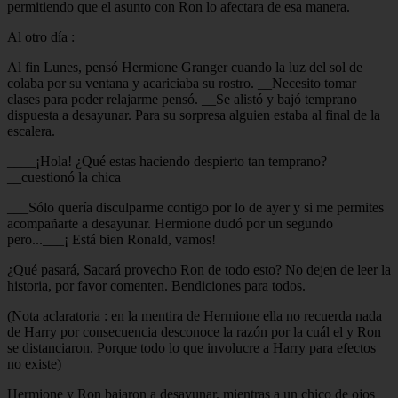
permitiendo que el asunto con Ron lo afectara de esa manera.
Al otro día :
Al fin Lunes, pensó Hermione Granger cuando la luz del sol de
colaba por su ventana y acariciaba su rostro. __Necesito tomar
clases para poder relajarme pensó. __Se alistó y bajó temprano
dispuesta a desayunar. Para su sorpresa alguien estaba al final de la
escalera.
____¡Hola! ¿Qué estas haciendo despierto tan temprano?
__cuestionó la chica
___Sólo quería disculparme contigo por lo de ayer y si me permites
acompañarte a desayunar. Hermione dudó por un segundo
pero...___¡ Está bien Ronald, vamos!
¿Qué pasará, Sacará provecho Ron de todo esto? No dejen de leer la
historia, por favor comenten. Bendiciones para todos.
(Nota aclaratoria : en la mentira de Hermione ella no recuerda nada
de Harry por consecuencia desconoce la razón por la cuál el y Ron
se distanciaron. Porque todo lo que involucre a Harry para efectos
no existe)
Hermione y Ron bajaron a desayunar, mientras a un chico de ojos