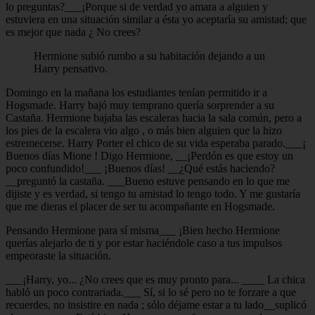
lo preguntas?___¡Porque si de verdad yo amara a alguien y
estuviera en una situación similar a ésta yo aceptaría su amistad; que
es mejor que nada ¿ No crees?
Hermione subió rumbo a su habitación dejando a un
Harry pensativo.
Domingo en la mañana los estudiantes tenían permitido ir a
Hogsmade. Harry bajó muy temprano quería sorprender a su
Castaña. Hermione bajaba las escaleras hacia la sala común, pero a
los pies de la escalera vio algo , o más bien alguien que la hizo
estremecerse. Harry Porter el chico de su vida esperaba parado.___¡
Buenos días Mione ! Digo Hermione, __¡Perdón es que estoy un
poco confundido!___ ¡Buenos días! __¿Qué estás haciendo?
__preguntó la castaña. ___Bueno estuve pensando en lo que me
dijiste y es verdad, si tengo tu amistad lo tengo todo. Y me gustaría
que me dieras el placer de ser tu acompañante en Hogsmade.
Pensando Hermione para sí misma___ ¡Bien hecho Hermione
querías alejarlo de ti y por estar haciéndole caso a tus impulsos
empeoraste la situación.
___¡Harry, yo... ¿No crees que es muy pronto para... ____ La chica
habló un poco contrariada.___ Sí, si lo sé pero no te forzare a que
recuerdes, no insistire en nada ; sólo déjame estar a tu lado__suplicó