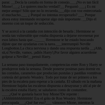
parar. __Decía la castaña en forma de consejo.___¡No es tan fácil
Mione!___¿ Lo quieres mucho verdad?__ Preguntó ___¡ Es mi
mejor amigo! Sólo que no lo recuerda.___dijo con voz entrecortada
el muchacho.___ ¿ Porqué no intentas recuperarlo? ___ Porque
ahora estoy intentando recuperar algo más importante. __Dijo el
moreno con un toque de seducción.
Y se acercó a la castaña con intención de besarla ; Hermione se
sentía tan vulnerable que estaba dispuesta a dejarse envenenar por
esos labios hasta que..._____ Hermione te he estado buscando
dijiste que me ayudarias con la tarea.___interrumpió Neville
Longbotton.La chica nerviosa y dando una respuesta tardía __¡Ahh,
sii,sí Neville, vamos, ¡adiós Harry!¡Por favor alguien acuerdeme
golpear a Neville!__pensó Harry.
La semana paso tranquilamente, competencias entre Ron y Harry se
produjeron toda la semana. Desde ponerse posimas para dormir en
las comidas, caramelos que producían pustulas y pastillas vomitivas
cortesía del gemelo Weasley. Todo por tratar de ser primero a los
pies de la escalera para esperar a la castaña. El sábado en la mañana
Hermione bajaba las escaleras dispuesta a desayunar y ahí al pie de
la escalera estaba Harry, se saludaron como de costumbre.
____¿Qué te gustaría hacer hoy Mione?De repente :
¡Ahhhhhhhhhhhhhh! Era el grito de Ron Weasley. Hermione
preocupada___¿Qué fue eso?___ vámonos Mione, mientras la