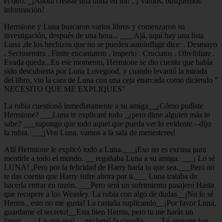
el otro. _¡Ahora creaste una duda en mí! , ¡ Vamos, busquemos
información!
Hermione y Luna buscaron varios libros y comenzaron su
investigación, después de una hora... ___ Ajá, aquí hay una lista
Luna ,de los hechizos que no se pueden autoinfligir dice: . Desmayo
. Sectusemtra . Finite encantatem . Imperio . Cruciatus . Obvibliate .
Evada queda...En ese momento, Hermione se dio cuenta que había
sido descubierta por Luna Lovegood, y cuando levantó la mirada
del libro, vio la cara de Luna con una ceja enarcada como diciendo "
NECESITO QUE ME EXPLIQUES"
La rubia cuestionó inmediatamente a su amiga__¿Cómo pudiste
Hermione? ___Luna te explicaré todo _¿pero dime alguien más lo
sabe? ___supongo que todo aquel que pueda ver lo evidente.--dijo
la rubia. ___¡Ven Luna, vamos a la sala de menesteres!
Allí Hermione le explicó todo a Luna.___¡Eso no es excusa para
mentirle a todo el mundo. __ regañaba Luna a su amiga. ___¡ Lo sé
LUNA! ,Pero por la felicidad de Harry haría lo que sea.___Pero no
te das cuenta que Harry sufre ahora por ti.___ Luna trataba de
hacerla entrar en razón. ___Pero será un sufrimiento pasajero Hasta
que recupere a los Weasley. La rubia con algo de dudas__¡No lo sé
Herms , esto no me gusta! La castaña suplicando__¡Por favor Luna,
guardame el secreto!__Esta bien Herms, pero tu me harás un
favor.___¡ Lo que sea!__ exclamó la castaña. ___ Tú siempre has