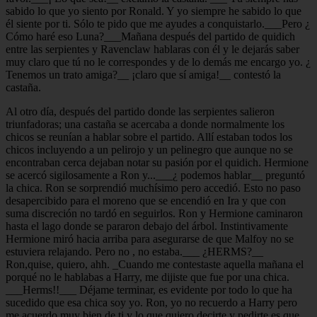
sabido lo que yo siento por Ronald. Y yo siempre he sabido lo que
él siente por ti. Sólo te pido que me ayudes a conquistarlo.___Pero ¿
Cómo haré eso Luna?___Mañana después del partido de quidich
entre las serpientes y Ravenclaw hablaras con él y le dejarás saber
muy claro que tú no le correspondes y de lo demás me encargo yo. ¿
Tenemos un trato amiga?__ ¡claro que sí amiga!__ contestó la
castaña.
Al otro día, después del partido donde las serpientes salieron
triunfadoras; una castaña se acercaba a donde normalmente los
chicos se reunían a hablar sobre el partido. Allí estaban todos los
chicos incluyendo a un pelirojo y un pelinegro que aunque no se
encontraban cerca dejaban notar su pasión por el quidich. Hermione
se acercó sigilosamente a Ron y...___¿ podemos hablar__ preguntó
la chica. Ron se sorprendió muchísimo pero accedió. Esto no paso
desapercibido para el moreno que se encendió en Ira y que con
suma discreción no tardó en seguirlos. Ron y Hermione caminaron
hasta el lago donde se pararon debajo del árbol. Instintivamente
Hermione miró hacia arriba para asegurarse de que Malfoy no se
estuviera relajando. Pero no , no estaba.___ ¿HERMS?__
Ron,quise, quiero, ahh. _Cuando me contestaste aquella mañana el
porqué no le hablabas a Harry, me dijiste que fue por una chica.
___Herms!!___ Déjame terminar, es evidente por todo lo que ha
sucedido que esa chica soy yo. Ron, yo no recuerdo a Harry pero
me acuerdo muy bien de ti y lo que quiero decirte y pedirte es que