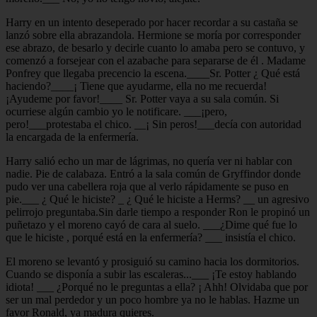
Harry en un intento deseperado por hacer recordar a su castaña se
lanzó sobre ella abrazandola. Hermione se moría por corresponder
ese abrazo, de besarlo y decirle cuanto lo amaba pero se contuvo, y
comenzó a forsejear con el azabache para separarse de él . Madame
Ponfrey que llegaba precencio la escena.____Sr. Potter ¿ Qué está
haciendo?____¡ Tiene que ayudarme, ella no me recuerda!
¡Ayudeme por favor!____ Sr. Potter vaya a su sala común. Si
ocurriese algún cambio yo le notificare. ___¡pero,
pero!___protestaba el chico. __¡ Sin peros!___decía con autoridad
la encargada de la enfermería.
Harry salió echo un mar de lágrimas, no quería ver ni hablar con
nadie. Pie de calabaza. Entró a la sala común de Gryffindor donde
pudo ver una cabellera roja que al verlo rápidamente se puso en
pie.___ ¿ Qué le hiciste? _ ¿ Qué le hiciste a Herms? __ un agresivo
pelirrojo preguntaba.Sin darle tiempo a responder Ron le propinó un
puñetazo y el moreno cayó de cara al suelo. ___¿Dime qué fue lo
que le hiciste , porqué está en la enfermería? ___ insistía el chico.
El moreno se levantó y prosiguió su camino hacia los dormitorios.
Cuando se disponía a subir las escaleras...___ ¡Te estoy hablando
idiota! ___ ¿Porqué no le preguntas a ella? ¡ Ahh! Olvidaba que por
ser un mal perdedor y un poco hombre ya no le hablas. Hazme un
favor Ronald, ya madura quieres.