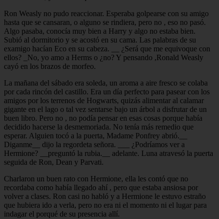
Ron Weasly no pudo reaccionar. Esperaba golpearse con su amigo
hasta que se cansaran, o alguno se rindiera, pero no , eso no pasó.
Algo pasaba, conocía muy bien a Harry y algo no estaba bien.
Subió al dormitorio y se acostó en su cama. Las palabras de su
examigo hacían Eco en su cabeza. __ ¿Será que me equivoque con
ellos? _No, yo amo a Herms o ¿no? Y pensando ,Ronald Weasly
cayó en los brazos de morfeo.
La mañana del sábado era soleda, un aroma a aire fresco se colaba
por cada rincón del castillo. Era un día perfecto para pasear con los
amigos por los terrenos de Hogwarts, quizás alimentar al calamar
gigante en el lago o tal vez sentarse bajo un árbol a disfrutar de un
buen libro. Pero no , no podía pensar en esas cosas porque había
decidido hacerse la desmemoriada. No tenía más remedio que
esperar. Alguien tocó a la puerta, Madame Ponfrey abrió.__
Diganme__ dijo la regordeta señora. ___ ¿Podríamos ver a
Hermione? __preguntó la rubia.__ adelante. Luna atravesó la puerta
seguida de Ron, Dean y Parvati.
Charlaron un buen rato con Hermione, ella les contó que no
recordaba como había llegado ahí , pero que estaba ansiosa por
volver a clases. Ron casi no habló y a Hermione le estuvo estraño
que hubiera ido a verla, pero no era ni el momento ni el lugar para
indagar el porqué de su presencia allí.