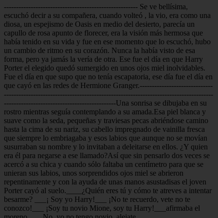
------------------------------------------------------- Se ve bellísima,
escuchó decir a su compañera, cuando volteó , la vio, era como una
diosa, un espejismo de Oasis en medio del desierto, parecía un
capullo de rosa apunto de florecer, era la visión más hermosa que
había tenido en su vida y fue en ese momento que lo escuchó, hubo
un cambio de ritmo en su corazón. Nunca la había visto de esa
forma, pero ya jamás la vería de otra. Ese fue el día en que Harry
Porter el elegido quedó sumergido en unos ojos miel inolvidables.
Fue el día en que supo que no tenía escapatoria, ese día fue el día en
que cayó en las redes de Hermione Granger.------------------------------
--------------------------------------------------------------------------------------
----------------------------------------------Una sonrisa se dibujaba en su
rostro mientras seguía contemplando a su amada.Esa piel blanca y
suave como la seda, pequeñas y traviesas pecas abriéndose camino
hasta la cima de su nariz, su cabello impregnado de vainilla fresca
que siempre lo embriagaba y esos labios que aunque no se movían
susurraban su nombre y lo invitaban a deleitarse en ellos. ¿Y quien
era él para negarse a ese llamado?Así que sin pensarlo dos veces se
acercó a su chica y cuando sólo faltaba un centímetro para que se
unieran sus labios, unos sorprendidos ojos miel se abrieron
repentinamente y con la ayuda de unas manos asustadisas el joven
Porter cayó al suelo.____¿Quién eres tú y cómo te atreves a intentar
besarme? ___¡ Soy yo Harry!___ ¡No te recuerdo, vete no te
conozco!___ ¡Soy tu novio Mione, soy tu Harry!___afirmaba el
moreno.___ No, yo no tengo novio, alejate.