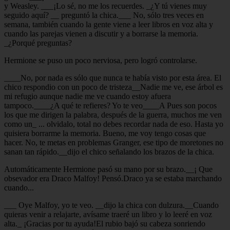
y Weasley. ___¡Lo sé, no me los recuerdes. _¿Y tú vienes muy
seguido aquí? __ preguntó la chica.___ No, sólo tres veces en
semana, también cuando la gente viene a leer libros en voz alta y
cuando las parejas vienen a discutir y a borrarse la memoria.
_¿Porqué preguntas?
Hermione se puso un poco nerviosa, pero logró controlarse.
____No, por nada es sólo que nunca te había visto por esta área. El
chico respondio con un poco de tristeza__Nadie me ve, ese árbol es
mi refugio aunque nadie me ve cuando estoy afuera
tampoco.____¿A qué te refieres? Yo te veo____A Pues son pocos
los que me dirigen la palabra, después de la guerra, muchos me ven
como un_ ... olvidalo, total no debes recordar nada de eso. Hasta yo
quisiera borrarme la memoria. Bueno, me voy tengo cosas que
hacer. No, te metas en problemas Granger, ese tipo de moretones no
sanan tan rápido.__dijo el chico señalando los brazos de la chica.
Automáticamente Hermione pasó su mano por su brazo.__¡ Que
obsevador era Draco Malfoy! Pensó.Draco ya se estaba marchando
cuando...
___ Oye Malfoy, yo te veo. __dijo la chica con dulzura.__Cuando
quieras venir a relajarte, avísame traeré un libro y lo leeré en voz
alta._ ¡Gracias por tu ayuda!El rubio bajó su cabeza sonriendo