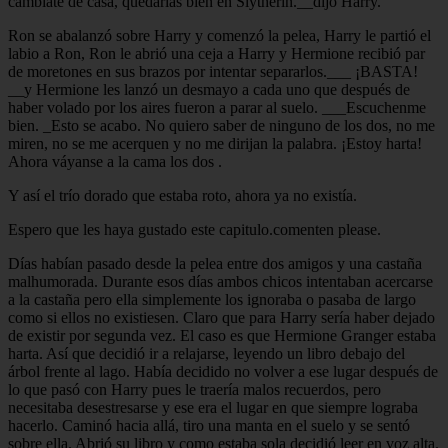
cambiate de casa, quedarías bien en Slytherin.__dijo Harry.
Ron se abalanzó sobre Harry y comenzó la pelea, Harry le partió el
labio a Ron, Ron le abrió una ceja a Harry y Hermione recibió par
de moretones en sus brazos por intentar separarlos.___ ¡BASTA!
__y Hermione les lanzó un desmayo a cada uno que después de
haber volado por los aires fueron a parar al suelo. ___Escuchenme
bien. _Esto se acabo. No quiero saber de ninguno de los dos, no me
miren, no se me acerquen y no me dirijan la palabra. ¡Estoy harta!
Ahora váyanse a la cama los dos .
Y así el trío dorado que estaba roto, ahora ya no existía.
Espero que les haya gustado este capitulo.comenten please.
Días habían pasado desde la pelea entre dos amigos y una castaña
malhumorada. Durante esos días ambos chicos intentaban acercarse
a la castaña pero ella simplemente los ignoraba o pasaba de largo
como si ellos no existiesen. Claro que para Harry sería haber dejado
de existir por segunda vez. El caso es que Hermione Granger estaba
harta. Así que decidió ir a relajarse, leyendo un libro debajo del
árbol frente al lago. Había decidido no volver a ese lugar después de
lo que pasó con Harry pues le traería malos recuerdos, pero
necesitaba desestresarse y ese era el lugar en que siempre lograba
hacerlo. Caminó hacia allá, tiro una manta en el suelo y se sentó
sobre ella. Abrió su libro y como estaba sola decidió leer en voz alta.