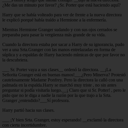
¿Me das un minuto por favor? ¿Sr. Porter que está haciendo aquí?
Harry que se había volteado para ver de frente a la nueva directora
le explicó porqué había traído a Hermione a la enfermería.
Mientras Hermione Granger sudando y con sus ojos cerrados se
preparaba para pasar la vergüenza más grande de su vida.
Cuando la directora estaba por sacar a Harry de su ignorancia, pudo
ver a una Srta.Granger con las manos entrelazadas en forma de
súplica y a espaldas de Harry haciendo mímicas de que por favor no
la descubriera.
___ Sr. Porter vaya a sus clases__ ordenó la directora. __¡La
Señorita Granger está en buenas manos!___¿Pero Minerva? Protestó
cautelosamente Madame Ponfrey. Pero la directora la calló con una
palmada en la espalda.Harry se marchó muy triste , no sin antes
preguntar si podía visitarla luego.__¡ Claro que si Sr. Potter! , pero le
pido que no le diga a nadie la razón por la que trajo a la Srta.
Granger ¿entendido?___Sí profesora.
Harry partió hacia sus clases.
___ ¡Y bien Srta. Granger, estoy esperando! __exclamó la directora
con cierta incertidumbre.