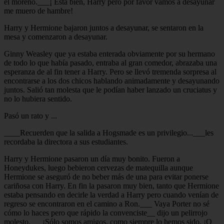
el moreno.___¡ Está bien, Harry pero por favor vamos a desayunar
me muero de hambre!
Harry y Hermione bajaron juntos a desayunar, se sentaron en la
mesa y comenzaron a desayunar.
Ginny Weasley que ya estaba enterada obviamente por su hermano
de todo lo que había pasado, entraba al gran comedor, abrazaba una
esperanza de al fin tener a Harry. Pero se llevó tremenda sorpresa al
encontrarse a los dos chicos hablando animadamente y desayunando
juntos. Salió tan molesta que le podían haber lanzado un cruciatus y
no lo hubiera sentido.
Pasó un rato y ...
____Recuerden que la salida a Hogsmade es un privilegio...___les
recordaba la directora a sus estudiantes.
Harry y Hermione pasaron un día muy bonito. Fueron a
Honeydukes, luego bebieron cervezas de matequilla aunque
Hermione se aseguró de no beber más de una para evitar ponerse
cariñosa con Harry. En fin la pasaron muy bien, tanto que Hermione
estaba pensando en decirle la verdad a Harry pero cuando venían de
regreso se encontraron en el camino a Ron.___ Vaya Porter no sé
cómo lo haces pero que rápido la convenciste__ dijo un pelirrojo
molesto.___¡Sólo somos amigos, como siempre lo hemos sido. ¡O