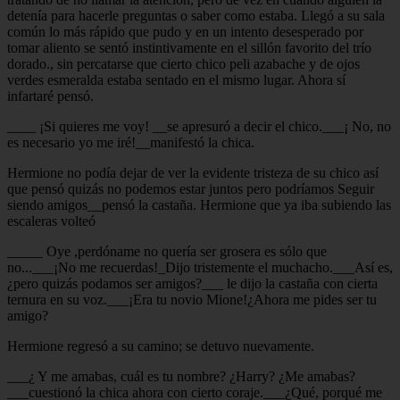
detenía para hacerle preguntas o saber como estaba. Llegó a su sala
común lo más rápido que pudo y en un intento desesperado por
tomar aliento se sentó instintivamente en el sillón favorito del trío
dorado., sin percatarse que cierto chico peli azabache y de ojos
verdes esmeralda estaba sentado en el mismo lugar. Ahora sí
infartaré pensó.
____ ¡Si quieres me voy! __se apresuró a decir el chico.___¡ No, no
es necesario yo me iré!__manifestó la chica.
Hermione no podía dejar de ver la evidente tristeza de su chico así
que pensó quizás no podemos estar juntos pero podríamos Seguir
siendo amigos__pensó la castaña. Hermione que ya iba subiendo las
escaleras volteó
_____ Oye ,perdóname no quería ser grosera es sólo que
no...___¡No me recuerdas!_Dijo tristemente el muchacho.___Así es,
¿pero quizás podamos ser amigos?___ le dijo la castaña con cierta
ternura en su voz.___¡Era tu novio Mione!¿Ahora me pides ser tu
amigo?
Hermione regresó a su camino; se detuvo nuevamente.
___¿ Y me amabas, cuál es tu nombre? ¿Harry? ¿Me amabas?
___cuestionó la chica ahora con cierto coraje.___¿Qué, porqué me