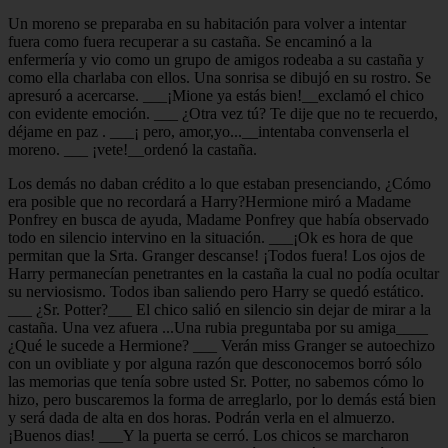
Un moreno se preparaba en su habitación para volver a intentar
fuera como fuera recuperar a su castaña. Se encaminó a la
enfermería y vio como un grupo de amigos rodeaba a su castaña y
como ella charlaba con ellos. Una sonrisa se dibujó en su rostro. Se
apresuró a acercarse. ___¡Mione ya estás bien!__exclamó el chico
con evidente emoción. ___ ¿Otra vez tú? Te dije que no te recuerdo,
déjame en paz . ___¡ pero, amor,yo...__intentaba convenserla el
moreno. ___ ¡vete!__ordenó la castaña.
Los demás no daban crédito a lo que estaban presenciando, ¿Cómo
era posible que no recordará a Harry?Hermione miró a Madame
Ponfrey en busca de ayuda, Madame Ponfrey que había observado
todo en silencio intervino en la situación. ___¡Ok es hora de que
permitan que la Srta. Granger descanse! ¡Todos fuera! Los ojos de
Harry permanecían penetrantes en la castaña la cual no podía ocultar
su nerviosismo. Todos iban saliendo pero Harry se quedó estático.
___ ¿Sr. Potter?___ El chico salió en silencio sin dejar de mirar a la
castaña. Una vez afuera ...Una rubia preguntaba por su amiga____
¿Qué le sucede a Hermione? ___ Verán miss Granger se autoechizo
con un ovibliate y por alguna razón que desconocemos borró sólo
las memorias que tenía sobre usted Sr. Potter, no sabemos cómo lo
hizo, pero buscaremos la forma de arreglarlo, por lo demás está bien
y será dada de alta en dos horas. Podrán verla en el almuerzo.
¡Buenos dias! ___Y la puerta se cerró. Los chicos se marcharon