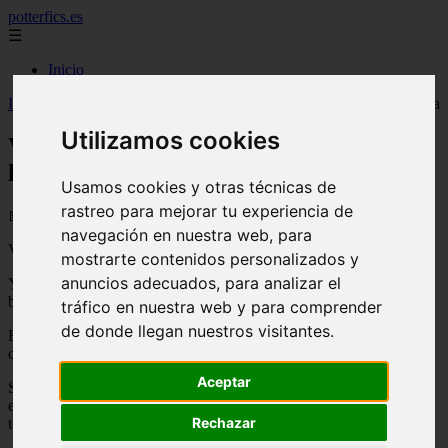
potterfics.es
☰
Inicio
Inicio
>
potterfics
>
Vino barato. - Potterfics, tu versión de la historia
Utilizamos cookies
Vino barato. - Potterfics, tu versión de la
historia
Usamos cookies y otras técnicas de
rastreo para mejorar tu experiencia de
📅 24/06/2025
navegación en nuestra web, para
Vino barato.
mostrarte contenidos personalizados y
anuncios adecuados, para analizar el
Y ahora aquí estamos, acompañados sólo por una botella devino
barata.
tráfico en nuestra web y para comprender
de donde llegan nuestros visitantes.
Eso y miles de recuerdos, miles y miles de decisiones queahora nos
cuestionamos, ¿por qué lo hice?
Aceptar
Sientes el ardor cayendo por tu garganta, definitivamenteese vino
era muy malo, pero ¿realmente importaba? Igual tenía alcohol, igual
Rechazar
teiba hacer perderte en nada y todo.