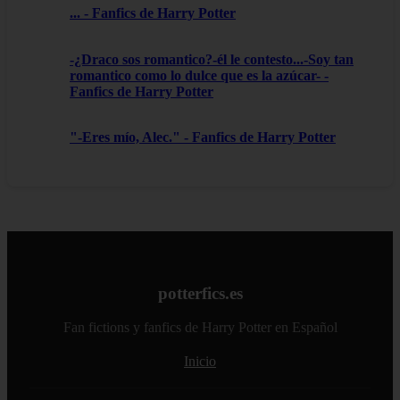
... - Fanfics de Harry Potter
-¿Draco sos romantico?-él le contesto...-Soy tan
romantico como lo dulce que es la azúcar- -
Fanfics de Harry Potter
"-Eres mío, Alec." - Fanfics de Harry Potter
potterfics.es
Fan fictions y fanfics de Harry Potter en Español
Inicio