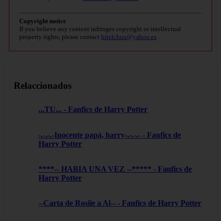
Copyright notice
If you believe any content infringes copyright or intellectual
property rights, please contact
bitelchux@yahoo.es
.
Relaccionados
...TU... - Fanfics de Harry Potter
-.-.-.-Inocente papá, harry-.-.-.- - Fanfics de
Harry Potter
****-- HABIA UNA VEZ --***** - Fanfics de
Harry Potter
--Carta de Rosiie a Al-- - Fanfics de Harry Potter