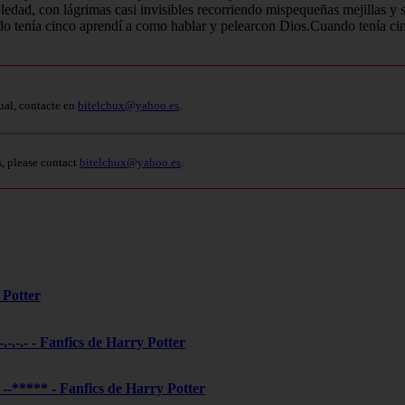
edad, con lágrimas casi invisibles recorriendo mispequeñas mejillas y so
o tenía cinco aprendí a como hablar y pelearcon Dios.Cuando tenía cin
ual, contacte en
bitelchux@yahoo.es
.
s, please contact
bitelchux@yahoo.es
.
 Potter
-.-.-.- - Fanfics de Harry Potter
***** - Fanfics de Harry Potter