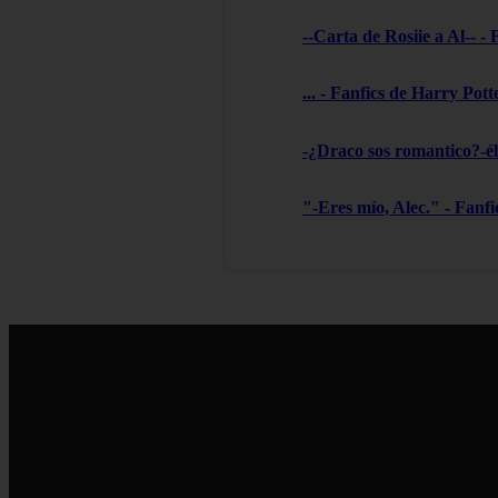
--Carta de Rosiie a Al-- -
... - Fanfics de Harry Pott
-¿Draco sos romantico?-él 
"-Eres mío, Alec." - Fanf