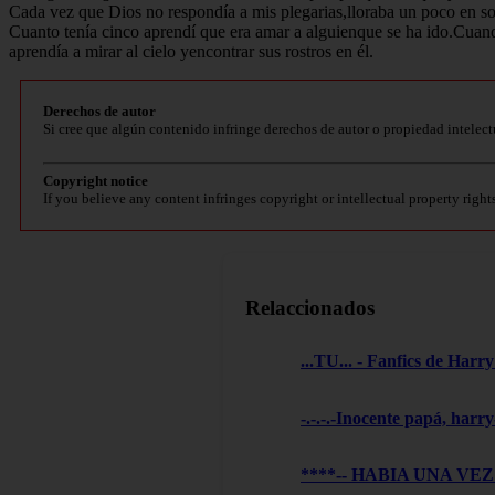
Cada vez que Dios no respondía a mis plegarias,lloraba un poco en sol
Cuanto tenía cinco aprendí que era amar a alguienque se ha ido.Cuand
aprendía a mirar al cielo yencontrar sus rostros en él.
Derechos de autor
Si cree que algún contenido infringe derechos de autor o propiedad intelect
Copyright notice
If you believe any content infringes copyright or intellectual property right
Relaccionados
...TU... - Fanfics de Harry
-.-.-.-Inocente papá, harry
****-- HABIA UNA VEZ --