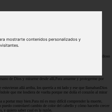
ara mostrarte contenidos personalizados y
isitantes.
uturo mejor, un futuro para mí...La verdad es que estoy muy orgulloso
 sufría al recordar que nuncalos podría ver.
ni una mamá ni un papá.La curiosidad lleno mi mente, y comencé
la mano de Dios y mirarme desde allí,Para amarme y protegerme por
stuvieran allá arriba, los querría a mi lado y ese que llamabanDios
éndole que me losdiera de vuelta porque me dolía el corazón al mirar
a a portar muy bien.Para mí es muy difícil comprender la muerte,
o puedo controlarel cambio de color del cabello y cómo hacerlo crecer
, y quiero saber cual es la razón.