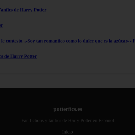
 Fanfics de Harry Potter
er
le contesto...-Soy tan romantico como lo dulce que es la azúcar- - 
ics de Harry Potter
potterfics.es
Fan fictions y fanfics de Harry Potter en Español
Inicio