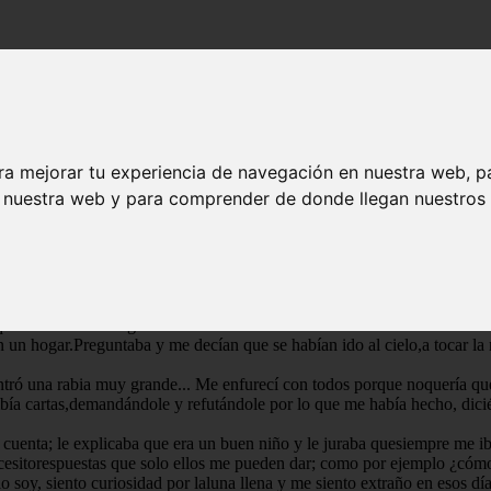
ra mejorar tu experiencia de navegación en nuestra web, p
n nuestra web y para comprender de donde llegan nuestros v
 amor es capaz de causarte tantodolor?
ron héroes de guerra, que lucharon y dieron sus vidas por construirun f
 tenía cinco y ellos no estaban paraleerme cuentos.Porque tenía cinco y
nta de que mi familia, aunquetenía una abuela y un padrino, no tenía 
r qué noviven conmigo?
n un hogar.Preguntaba y me decían que se habían ido al cielo,a tocar 
ró una rabia muy grande... Me enfurecí con todos porque noquería que e
ibía cartas,demandándole y refutándole por lo que me había hecho, dici
cuenta; le explicaba que era un buen niño y le juraba quesiempre me ib
necesitorespuestas que solo ellos me pueden dar; como por ejemplo ¿cóm
 soy, siento curiosidad por laluna llena y me siento extraño en esos días