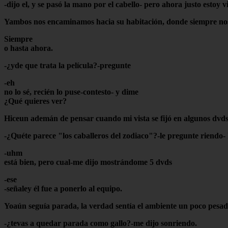
-dijo el, y se pasó la mano por el cabello- pero ahora justo estoy
Yambos nos encaminamos hacia su habitación, donde siempre nos 
Siempre
o hasta ahora.
-¿yde que trata la película?-pregunte
-eh
no lo sé, recién lo puse-contesto- y dime
¿Qué quieres ver?
Hiceun ademán de pensar cuando mi vista se fijó en algunos dvd
-¿Quéte parece "los caballeros del zodiaco"?-le pregunte riendo-
-uhm
está bien, pero cual-me dijo mostrándome 5 dvds
-ese
-señaley él fue a ponerlo al equipo.
Yoaún seguía parada, la verdad sentía el ambiente un poco pesad
-¿tevas a quedar parada como gallo?-me dijo sonriendo.