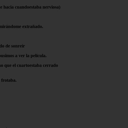
ue hacia cuandoestaba nerviosa)
o mirándome extrañado.
ndo de sonreír
simos a ver la película.
so que el cuartoestaba cerrado
 frotaba.