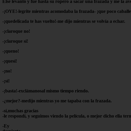
Élse levantó y fue hasta su ropero a sacar una frazada y me la av
-¡OYE!-legrite mientras acomodaba la frazada- ¡que poco caballe
-¡quedelicada te has vuelto!-me dijo mientras se volvía a echar.
-¡claroque no!
-¡claroque sí!
-¡queno!
-¡quesí!
-¡no!
-¡sí!
-¡basta!-exclámanosal mismo tiempo riendo.
-¿mejor?-medijo mientras yo me tapaba con la frazada.
-sí,muchas gracias
-le respondí, y seguimos viendo la película, o mejor dicho ella 
-Ey