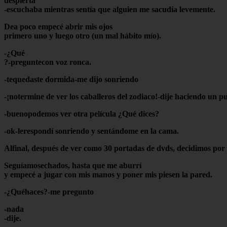
despierta
-escuchaba mientras sentía que alguien me sacudía levemente.
Dea poco empecé abrir mis ojos
primero uno y luego otro (un mal hábito mío).
-¿Qué
?-preguntecon voz ronca.
-tequedaste dormida-me dijo sonriendo
-¡notermine de ver los caballeros del zodiaco!-dije haciendo un p
-buenopodemos ver otra película ¿Qué dices?
-ok-lerespondí sonriendo y sentándome en la cama.
Alfinal, después de ver como 30 portadas de dvds, decidimos por 
Seguíamosechados, hasta que me aburrí
y empecé a jugar con mis manos y poner mis piesen la pared.
-¿Quéhaces?-me pregunto
-nada
-dije.