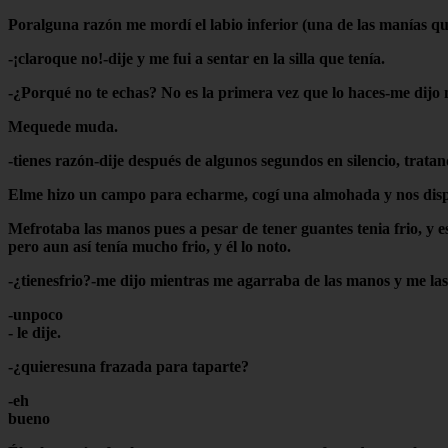
Poralguna razón me mordí el labio inferior (una de las manías q
-¡claroque no!-dije y me fui a sentar en la silla que tenía.
-¿Porqué no te echas? No es la primera vez que lo haces-me dij
Mequede muda.
-tienes razón-dije después de algunos segundos en silencio, trata
Elme hizo un campo para echarme, cogí una almohada y nos dispu
Mefrotaba las manos pues a pesar de tener guantes tenia frio, y e
pero aun así tenía mucho frio, y él lo noto.
-¿tienesfrio?-me dijo mientras me agarraba de las manos y me las
-unpoco
- le dije.
-¿quieresuna frazada para taparte?
-eh
bueno