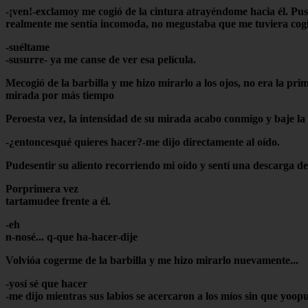
-¡ven!-exclamoy me cogió de la cintura atrayéndome hacia él. Puso
realmente me sentía incomoda, no megustaba que me tuviera cogid
-suéltame
-susurre- ya me canse de ver esa película.
Mecogió de la barbilla y me hizo mirarlo a los ojos, no era la pr
mirada por más tiempo
Peroesta vez, la intensidad de su mirada acabo conmigo y baje la
-¿entoncesqué quieres hacer?-me dijo directamente al oído.
Pudesentir su aliento recorriendo mi oído y sentí una descarga de
Porprimera vez
tartamudee frente a él.
-eh
n-nosé... q-que ha-hacer-dije
Volvióa cogerme de la barbilla y me hizo mirarlo nuevamente...
-yosí sé que hacer
-me dijo mientras sus labios se acercaron a los míos sin que yoopu