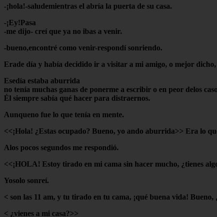
-¡hola!-saludemientras el abría la puerta de su casa.
-¡Ey!Pasa
-me dijo- creí que ya no ibas a venir.
-bueno,encontré como venir-respondí sonriendo.
Erade día y había decidido ir a visitar a mi amigo, o mejor dic
Esedía estaba aburrida
no tenía muchas ganas de ponerme a escribir o en peor delos caso
Él siempre sabía qué hacer para distraernos.
Aunqueno fue lo que tenía en mente.
<<¡Hola! ¿Estas ocupado? Bueno, yo ando aburrida>> Era lo que 
Alos pocos segundos me respondió.
<<¡HOLA! Estoy tirado en mi cama sin hacer mucho, ¿tienes alg
Yosolo sonreí.
<
son las 11 am, y tu tirado en tu cama, ¡qué buena vida! Bueno,
<
¿vienes a mi casa?>>