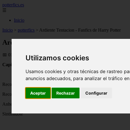
potterfics.es
☰
Inicio
Inicio
>
potterfics
>
Ardiente Tentacion - Fanfics de Harry Potter
Ardiente Tentacion - Fanfics de Harry Pot
📅 01/06/2025
Utilizamos cookies
CapituloÚnico: Inesperado
Usamos cookies y otras técnicas de rastreo pa
anuncios adecuados, para analizar el tráfico e
Recorro con mis dedosla comisura de mis labios mientras cierro los 
Aceptar
Rechazar
Configurar
Recordándote...
Anhelándote
Sintiéndote