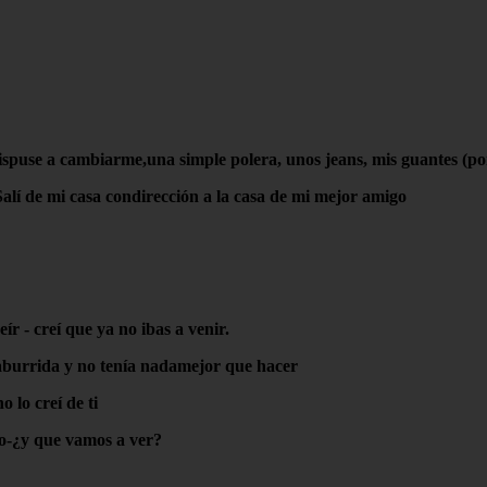
puse a cambiarme,una simple polera, unos jeans, mis guantes (porq
 Salí de mi casa condirección a la casa de mi mejor amigo
ír - creí que ya no ibas a venir.
aburrida y no tenía nadamejor que hacer
 lo creí de ti
ego-¿y que vamos a ver?