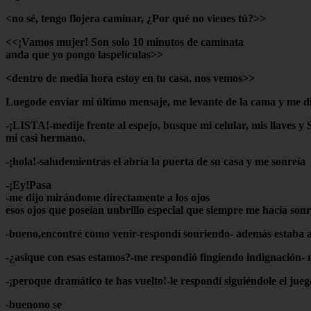
<
no sé, tengo flojera caminar, ¿Por qué no vienes tú?>>
<<¡Vamos mujer! Son solo 10 minutos de caminata
anda que yo pongo laspelículas>>
<
dentro de media hora estoy en tu casa, nos vemos>>
Luegode enviar mi último mensaje, me levante de la cama y me dis
-¡LISTA!-medije frente al espejo, busque mi celular, mis llaves y
mi casi hermano.
-¡hola!-saludemientras el abría la puerta de su casa y me sonreía
-¡Ey!Pasa
-me dijo mirándome directamente a los ojos
esos ojos que poseían unbrillo especial que siempre me hacía sonre
-bueno,encontré como venir-respondí sonriendo- además estaba 
-¿asíque con esas estamos?-me respondió fingiendo indignación- no
-¡peroque dramático te has vuelto!-le respondí siguiéndole el ju
-buenono se