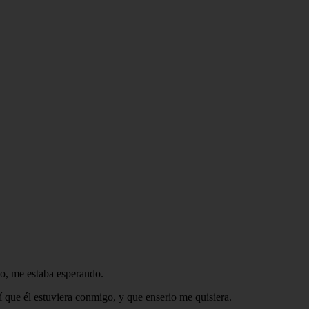
do, me estaba esperando.
 que él estuviera conmigo, y que enserio me quisiera.