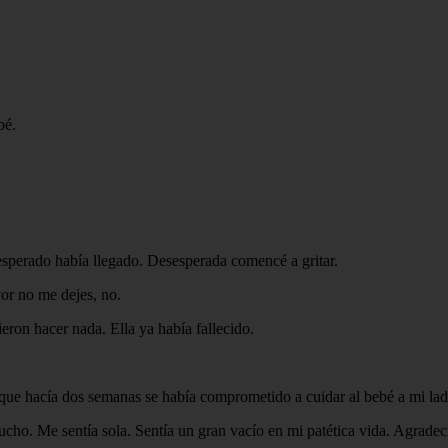
bé.
esperado había llegado. Desesperada comencé a gritar.
avor no me dejes, no.
ron hacer nada. Ella ya había fallecido.
 que hacía dos semanas se había comprometido a cuidar al bebé a mi la
ho. Me sentía sola. Sentía un gran vacío en mi patética vida. Agradecí