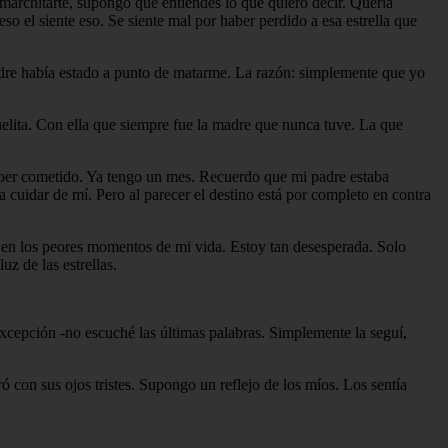
 marchitarte, supongo que entiendes lo que quiero decir. Quería
 eso el siente eso. Se siente mal por haber perdido a esa estrella que
 padre había estado a punto de matarme. La razón: simplemente que yo
elita. Con ella que siempre fue la madre que nunca tuve. La que
haber cometido. Ya tengo un mes. Recuerdo que mi padre estaba
a cuidar de mí. Pero al parecer el destino está por completo en contra
 en los peores momentos de mi vida. Estoy tan desesperada. Solo
z de las estrellas.
xcepción -no escuché las últimas palabras. Simplemente la seguí,
 con sus ojos tristes. Supongo un reflejo de los míos. Los sentía