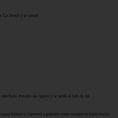
. La abracé y la saludé.
estrellada. Prendió un cigarro y se sentó al lado de mí.
 se puso furioso y comenzó a gritarme como siempre lo había hecho