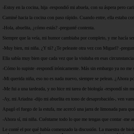
-Estoy en la cocina, hija -respondió mi abuela, con su áspera pero car
Caminé hacia la cocina con paso rápido. Cuando entre, ella estaba como
-Hola, abuelita, ¿cómo estás? -pregunté contenta.
Siempre que la veía, mi humor cambiaba por completo, y me hacía sen
-Muy bien, mi niña. ¿Y tú? ¿Te peleaste otra vez con Miguel? -pregu
Ella sabía muy bien que cada vez que la visitaba en esas circunstanci
-Cómo lo supiste -respondí irónicamente. Más sin embargo ya no me s
-Mi querida niña, eso no es nada nuevo, siempre se pelean. ¿Ahora po
-Me fui a una tardeada, y no hice mi tarea de biología -respondí sin 
-Ay, mi Ariadna -dijo mi abuelita en tono de desaprobación-, ven vam
Apagó el fuego de la estufa, me acercó una jarra de limonada para que 
-Ahora sí, mi niña. Cuéntame todo lo que me tengas que contar -me 
Le conté el por qué había comenzado la discusión. La maestra de biol