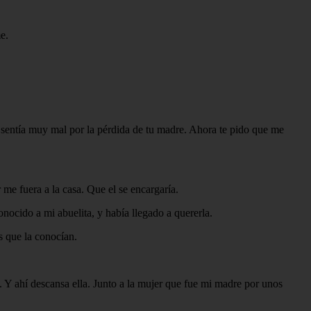
e.
e sentía muy mal por la pérdida de tu madre. Ahora te pido que me
me fuera a la casa. Que el se encargaría.
nocido a mi abuelita, y había llegado a quererla.
s que la conocían.
e. Y ahí descansa ella. Junto a la mujer que fue mi madre por unos