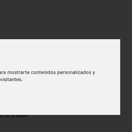
go, algún día se preocuparía por mí.
ara mostrarte contenidos personalizados y
isitantes.
 sola en este mundo. Nunca lo esperé.
, pues ella murió cuando yo nací.
me contó toda la historia.
lo fue tu madre?"