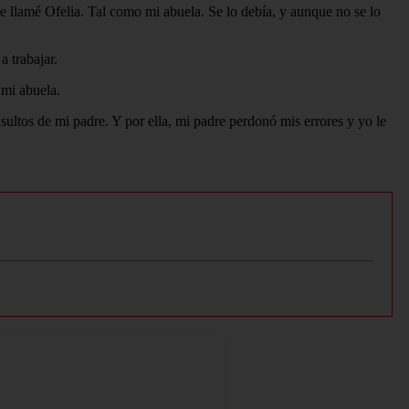
 llamé Ofelia. Tal como mi abuela. Se lo debía, y aunque no se lo
 trabajar.
 mi abuela.
nsultos de mi padre. Y por ella, mi padre perdonó mis errores y yo le