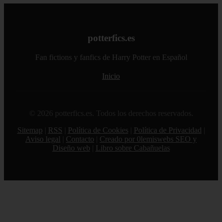
potterfics.es
Fan fictions y fanfics de Harry Potter en Español
Inicio
© 2026 potterfics.es. Todos los derechos reservados.
Sitemap
|
RSS
|
Política de Cookies
|
Política de Privacidad
|
Aviso legal
|
Contacto
|
Creado por 0lemiswebs SEO y
Diseño web
|
Libro sobre Cabañuelas