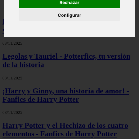
Rechazar
Configurar
Mis palabras favoritas - Potterfics, tu
versión de la historia
03/11/2025
Legolas y Tauriel - Potterfics, tu versión
de la historia
03/11/2025
¡Harry y Ginny, una historia de amor! -
Fanfics de Harry Potter
03/11/2025
Harry Potter y el Hechizo de los cuatro
elementos - Fanfics de Harry Potter