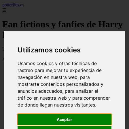
potterfics.es
☰
Fan fictions y fanfics de Harry
Potter en Español
Utilizamos cookies
Fan fictions y fanfics de Harry Potter en Español
Mostrando 1 - 24 de 3915 artículos
Usamos cookies y otras técnicas de
rastreo para mejorar tu experiencia de
navegación en nuestra web, para
mostrarte contenidos personalizados y
anuncios adecuados, para analizar el
tráfico en nuestra web y para comprender
❮
❯
Otra vez - Potterfics, tu versión de la historia
de donde llegan nuestros visitantes.
Aceptar