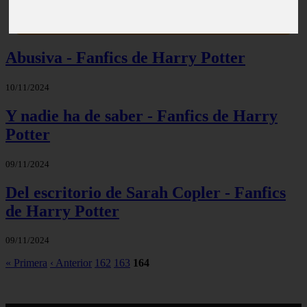
Abusiva - Fanfics de Harry Potter
10/11/2024
Y nadie ha de saber - Fanfics de Harry
Potter
09/11/2024
Del escritorio de Sarah Copler - Fanfics
de Harry Potter
09/11/2024
« Primera
‹ Anterior
162
163
164