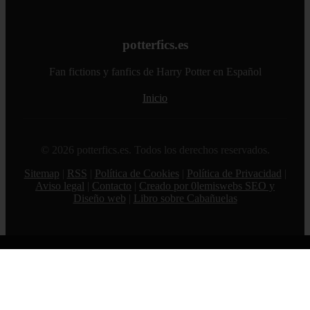
potterfics.es
Fan fictions y fanfics de Harry Potter en Español
Inicio
© 2026 potterfics.es. Todos los derechos reservados.
Sitemap
|
RSS
|
Política de Cookies
|
Política de Privacidad
|
Aviso legal
|
Contacto
|
Creado por 0lemiswebs SEO y
Diseño web
|
Libro sobre Cabañuelas