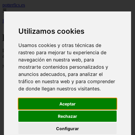
potterfics.es
☰
Inicio
>
potterfics
>
Página 164
Utilizamos cookies
potterfics
Usamos cookies y otras técnicas de
Descubre todas las noticias de la categoría potterfics. Artículos
rastreo para mejorar tu experiencia de
actualizados y contenido de calidad en potterfics.es.
navegación en nuestra web, para
mostrarte contenidos personalizados y
Mostrando 3913 - 3915 de 3915 artículos
anuncios adecuados, para analizar el
tráfico en nuestra web y para comprender
de donde llegan nuestros visitantes.
Aceptar
❮
❯
Otra vez - Potterfics, tu versión de la historia
Rechazar
Configurar