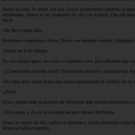
Sentía su calor, lo sentía, era real, Draco simplemente lamiraba al igu
terminando, Draco se fue separando de ella con lentitud. Ella aún lomi
hacía.
-Me haces tanta falta.
Hermione comenzaba a llorar, Draco con bastante sutileza, lelimpiaba
-Debes ser Feliz Mione.
Su voz sonaba igual, era como si estuviera vivo, pero ellasabía que no 
-¿Cómo podría ser feliz sin ti? Tu eras todo para mí y ahorame has dej
-No estás sola, ahora tienes una nueva oportunidad de serfeliz, de se
-¿Ron?
Draco asintió ante el asombro de Hermione que estabacomenzando a calm
-Tú lo amas, y él a ti, no lo dejes escapar Mione. Mi Mione.
Draco se separó de ella, ambos se miraban y así tan derepente como a
deseo se había cumplido.