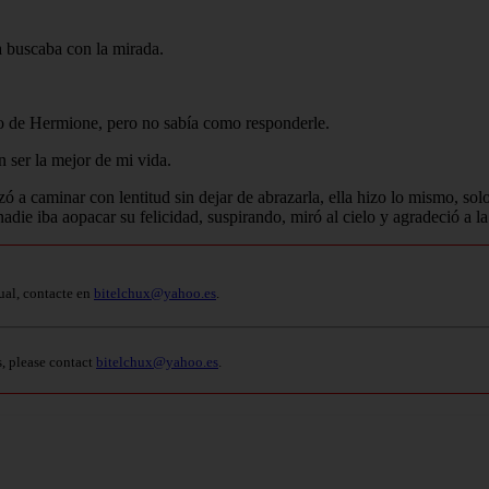
a buscaba con la mirada.
eo de Hermione, pero no sabía como responderle.
 ser la mejor de mi vida.
caminar con lentitud sin dejar de abrazarla, ella hizo lo mismo, soloq
die iba aopacar su felicidad, suspirando, miró al cielo y agradeció a l
ual, contacte en
bitelchux@yahoo.es
.
s, please contact
bitelchux@yahoo.es
.