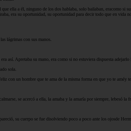
al que ella a él, ninguno de los dos hablaba, solo bailaban, eracomo si 
raba, era su oportunidad, su oportunidad para decir todo que en vida no
 las lágrimas con sus manos.
era así. Apretaba su mano, era como si no estuviera dispuesta adejarlo i
ado sola.
r feliz con un hombre que te ama de la misma forma en que yo te améy t
arse, se acercó a ella, la amaba y la amaría por siempre, lebesó la fre
pareció, su cuerpo se fue disolviendo poco a poco ante los ojosde Her