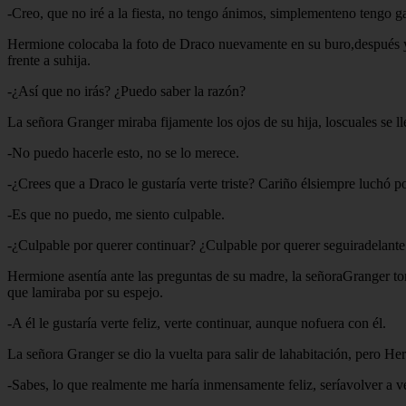
-Creo, que no iré a la fiesta, no tengo ánimos, simplementeno tengo g
Hermione colocaba la foto de Draco nuevamente en su buro,después y c
frente a suhija.
-¿Así que no irás? ¿Puedo saber la razón?
La señora Granger miraba fijamente los ojos de su hija, loscuales se l
-No puedo hacerle esto, no se lo merece.
-¿Crees que a Draco le gustaría verte triste? Cariño élsiempre luchó po
-Es que no puedo, me siento culpable.
-¿Culpable por querer continuar? ¿Culpable por querer seguiradelante 
Hermione asentía ante las preguntas de su madre, la señoraGranger t
que lamiraba por su espejo.
-A él le gustaría verte feliz, verte continuar, aunque nofuera con él.
La señora Granger se dio la vuelta para salir de lahabitación, pero He
-Sabes, lo que realmente me haría inmensamente feliz, seríavolver a 