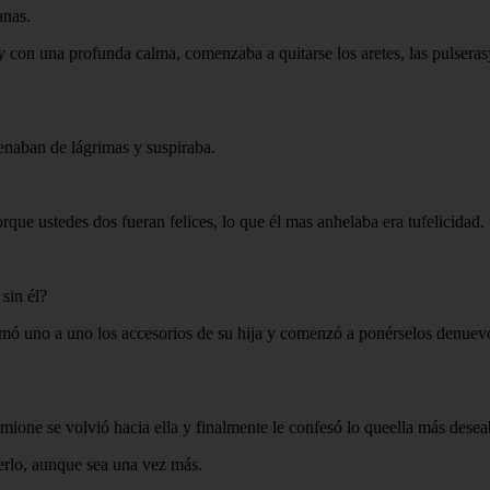
anas.
on una profunda calma, comenzaba a quitarse los aretes, las pulserasy
lenaban de lágrimas y suspiraba.
rque ustedes dos fueran felices, lo que él mas anhelaba era tufelicidad.
sin él?
omó uno a uno los accesorios de su hija y comenzó a ponérselos denuev
rmione se volvió hacia ella y finalmente le confesó lo queella más desea
verlo, aunque sea una vez más.