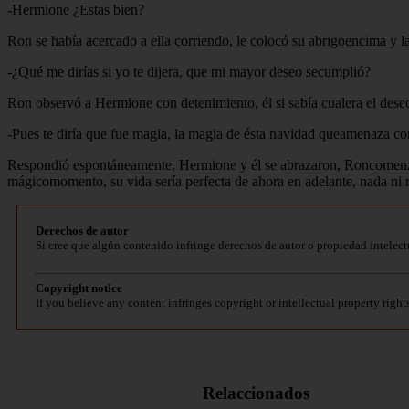
-Hermione ¿Estas bien?
Ron se había acercado a ella corriendo, le colocó su abrigoencima y l
-¿Qué me dirías si yo te dijera, que mi mayor deseo secumplió?
Ron observó a Hermione con detenimiento, él si sabía cualera el des
-Pues te diría que fue magia, la magia de ésta navidad queamenaza con
Respondió espontáneamente, Hermione y él se abrazaron, Roncomenzó a 
mágicomomento, su vida sería perfecta de ahora en adelante, nada ni na
Derechos de autor
Si cree que algún contenido infringe derechos de autor o propiedad intelect
Copyright notice
If you believe any content infringes copyright or intellectual property right
Relaccionados