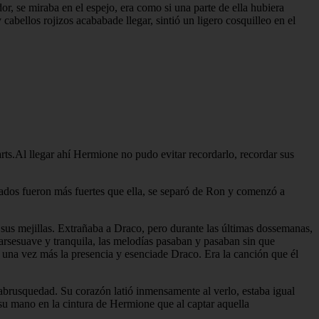
r, se miraba en el espejo, era como si una parte de ella hubiera
abellos rojizos acababade llegar, sintió un ligero cosquilleo en el
rts.Al llegar ahí Hermione no pudo evitar recordarlo, recordar sus
rados fueron más fuertes que ella, se separó de Ron y comenzó a
sus mejillas. Extrañaba a Draco, pero durante las últimas dossemanas,
arsesuave y tranquila, las melodías pasaban y pasaban sin que
ra una vez más la presencia y esenciade Draco. Era la canción que él
brusquedad. Su corazón latió inmensamente al verlo, estaba igual
 su mano en la cintura de Hermione que al captar aquella