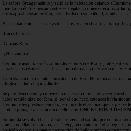
La señora Granger asintió y salió de la habitación dejando aHermione 
muertocon él. Sus pensamientos se alejaban, comenzaba a recordarlo, pe
estómago al pensar en Ron, pero alvolver a su realidad, aquella sensa
Bajó lentamente las escaleras de su casa y al verlo ahí, tantranquilo y 
-Luces hermosa.
-Gracias Ron.
-¿Nos vamos?
Hermione asintió, tomó con timidez el brazo de Ron y juntospartieron a
abrazos, susbesos y sus caricias, como deseaba poder verlo una vez m
La fiesta comenzó y ante la insistencia de Ron, Hermioneaccedió a ba
dirigirse a algún lugar solitario.
Se paró firmemente y comenzó a observar como la nievecomenzaba a cae
había sentido algo por Ron, sí, por el que hasta entonces había sidoú
Hermione les prestaraatención, pero una de ellas, hizo que la piel se l
tanto le ponía, era la canción de ellos dos:
ONCE UPON A DECE
Su mirada se volvió hacia donde provenía el sonido, pero unamano cá
que como ellalo recordaba, vestía elegantemente un túnica negra y los
posición,colocó sus manos en posición de baile y ambos comenzaron a