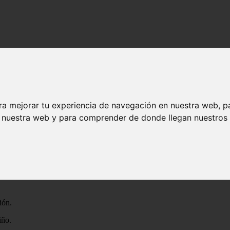
- Fanfics de Harry Potter
ontigo - Fanfics de Harry Potter
ra mejorar tu experiencia de navegación en nuestra web, p
areta de felicidad, trataba de ocultar el dolor que por dentro laembarg
n nuestra web y para comprender de donde llegan nuestros v
s manossu foto, la foto de la persona que hasta entonces, había sido l
e supo, fue tan repentina que acabó con todos los planes que lajoven pa
u cabeza y mirara(aún con cierta melancolía), el rostro de su madre que
ión.
iño.