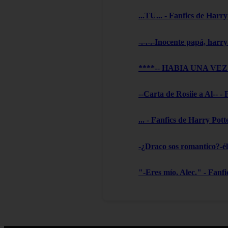
...TU... - Fanfics de Harry
-.-.-.-Inocente papá, harry
****-- HABIA UNA VEZ --
--Carta de Rosiie a Al-- -
... - Fanfics de Harry Pott
-¿Draco sos romantico?-él 
"-Eres mío, Alec." - Fanf