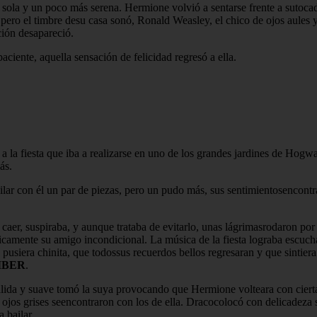
sola y un poco más serena. Hermione volvió a sentarse frente a sutocado
ro el timbre desu casa sonó, Ronald Weasley, el chico de ojos aules y c
ción desapareció.
paciente, aquella sensación de felicidad regresó a ella.
 la fiesta que iba a realizarse en uno de los grandes jardines de Hogwa
ás.
ilar con él un par de piezas, pero un pudo más, sus sentimientosencont
r, suspiraba, y aunque trataba de evitarlo, unas lágrimasrodaron por 
nicamente su amigo incondicional. La música de la fiesta lograba escuch
e pusiera chinita, que todossus recuerdos bellos regresaran y que sintie
MBER
.
lida y suave tomó la suya provocando que Hermione volteara con cierta
 ojos grises seencontraron con los de ella. Dracocolocó con delicadeza
 bailar.