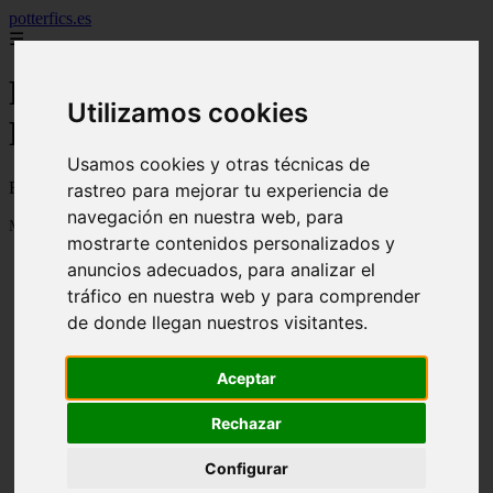
potterfics.es
☰
Fan fictions y fanfics de Harry
Utilizamos cookies
Potter en Español - Página 164
Usamos cookies y otras técnicas de
Fan fictions y fanfics de Harry Potter en Español
rastreo para mejorar tu experiencia de
navegación en nuestra web, para
Mostrando 3913 - 3915 de 3915 artículos
mostrarte contenidos personalizados y
anuncios adecuados, para analizar el
tráfico en nuestra web y para comprender
de donde llegan nuestros visitantes.
Aceptar
❮
❯
Otra vez - Potterfics, tu versión de la historia
Rechazar
Configurar