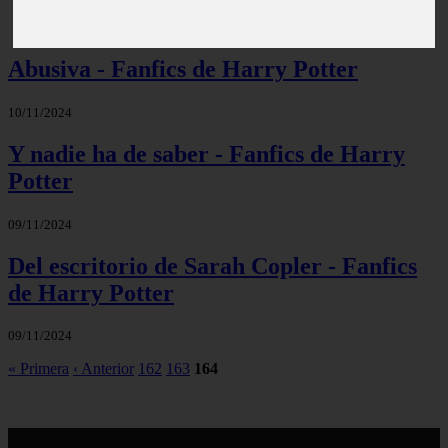
Abusiva - Fanfics de Harry Potter
10/11/2024
Y nadie ha de saber - Fanfics de Harry
Potter
09/11/2024
Del escritorio de Sarah Copler - Fanfics
de Harry Potter
09/11/2024
« Primera
‹ Anterior
162
163
164