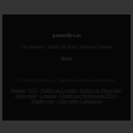
potterfics.es
Fan fictions y fanfics de Harry Potter en Español
Inicio
© 2026 potterfics.es. Todos los derechos reservados.
Sitemap
|
RSS
|
Política de Cookies
|
Política de Privacidad
|
Aviso legal
|
Contacto
|
Creado por 0lemiswebs SEO y
Diseño web
|
Libro sobre Cabañuelas