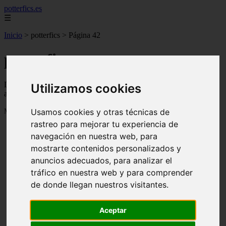
potterfics.es
☰
Inicio
>
potterfics
>
Página 42
potterfics
Descubre todas las noticias de la categoría potterfics. Artículos
Utilizamos cookies
actualizados y contenido de calidad en potterfics.es.
Usamos cookies y otras técnicas de
Mostrando 985 - 1008 de 3915 artículos
rastreo para mejorar tu experiencia de
navegación en nuestra web, para
mostrarte contenidos personalizados y
anuncios adecuados, para analizar el
tráfico en nuestra web y para comprender
de donde llegan nuestros visitantes.
❮
❯
Otra vez - Potterfics, tu versión de la historia
Aceptar