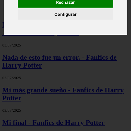
Rechazar
Configurar
No Estamos Hechos El Uno Para El Otro
- Fanfics de Harry Potter
03/07/2025
Nada de esto fue un error. - Fanfics de
Harry Potter
03/07/2025
Mi más grande sueño - Fanfics de Harry
Potter
03/07/2025
Mi final - Fanfics de Harry Potter