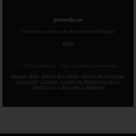
potterfics.es
Fan fictions y fanfics de Harry Potter en Español
Inicio
© 2026 potterfics.es. Todos los derechos reservados.
Sitemap
|
RSS
|
Política de Cookies
|
Política de Privacidad
|
Aviso legal
|
Contacto
|
Creado por 0lemiswebs SEO y
Diseño web
|
Libro sobre Cabañuelas