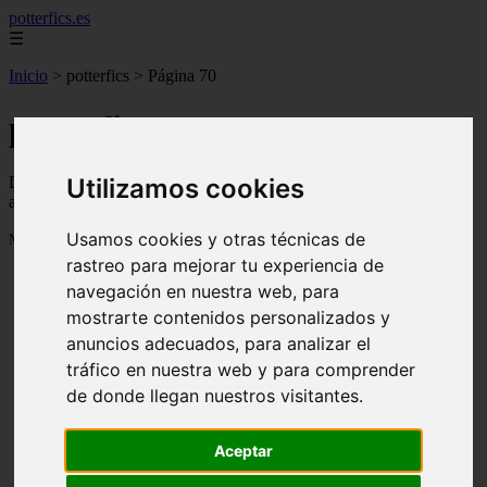
potterfics.es
☰
Inicio
>
potterfics
>
Página 70
potterfics
Descubre todas las noticias de la categoría potterfics. Artículos
Utilizamos cookies
actualizados y contenido de calidad en potterfics.es.
Usamos cookies y otras técnicas de
Mostrando 1657 - 1680 de 3915 artículos
rastreo para mejorar tu experiencia de
navegación en nuestra web, para
mostrarte contenidos personalizados y
anuncios adecuados, para analizar el
tráfico en nuestra web y para comprender
de donde llegan nuestros visitantes.
❮
❯
Otra vez - Potterfics, tu versión de la historia
Aceptar