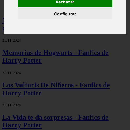
Rechazar
Configurar
No necesito mirar - Potterfics, tu versión
de la historia
25/11/2024
Memorias de Hogwarts - Fanfics de
Harry Potter
25/11/2024
Los Vulturis De Niñeros - Fanfics de
Harry Potter
25/11/2024
La Vida te da sorpresas - Fanfics de
Harry Potter