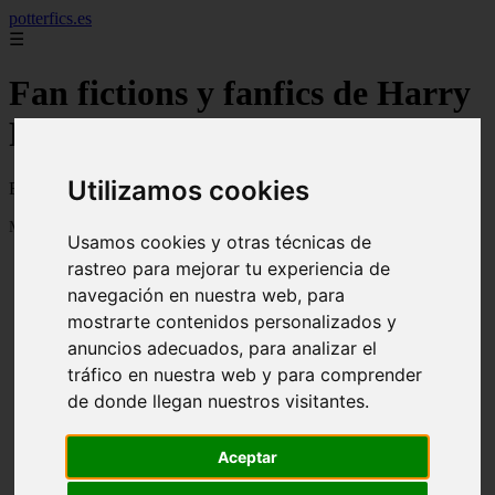
potterfics.es
☰
Fan fictions y fanfics de Harry
Potter en Español - Página 142
Utilizamos cookies
Fan fictions y fanfics de Harry Potter en Español
Mostrando 3385 - 3408 de 3915 artículos
Usamos cookies y otras técnicas de
rastreo para mejorar tu experiencia de
navegación en nuestra web, para
mostrarte contenidos personalizados y
anuncios adecuados, para analizar el
tráfico en nuestra web y para comprender
❮
❯
Otra vez - Potterfics, tu versión de la historia
de donde llegan nuestros visitantes.
Aceptar