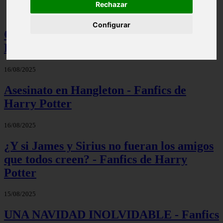
Rechazar
Configurar
Christmas\' Time - Fanfics de Harry
Potter
16/08/2025
Asesinato en Hangleton - Fanfics de
Harry Potter
16/08/2025
¿Y si James y Sirius no fueran los amigos
que todos creen? - Fanfics de Harry
Potter
15/08/2025
UNA NAVIDAD INOLVIDABLE - Fanfics