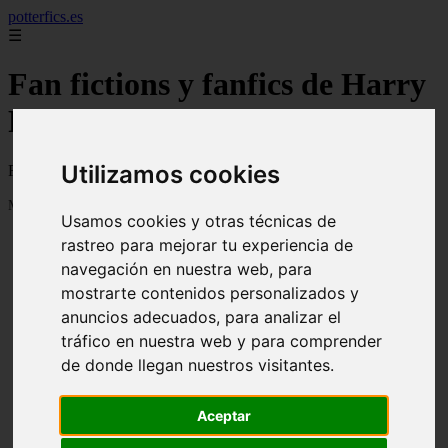
potterfics.es
☰
Fan fictions y fanfics de Harry
Potter en Español - Página 13
Utilizamos cookies
Fan fictions y fanfics de Harry Potter en Español
Mostrando 289 - 312 de 3915 artículos
Usamos cookies y otras técnicas de
rastreo para mejorar tu experiencia de
navegación en nuestra web, para
mostrarte contenidos personalizados y
anuncios adecuados, para analizar el
tráfico en nuestra web y para comprender
❮
❯
Otra vez - Potterfics, tu versión de la historia
de donde llegan nuestros visitantes.
Aceptar