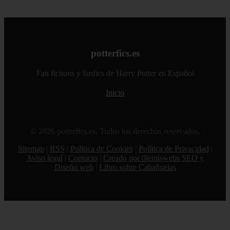
potterfics.es
Fan fictions y fanfics de Harry Potter en Español
Inicio
© 2026 potterfics.es. Todos los derechos reservados.
Sitemap
|
RSS
|
Política de Cookies
|
Política de Privacidad
|
Aviso legal
|
Contacto
|
Creado por 0lemiswebs SEO y
Diseño web
|
Libro sobre Cabañuelas