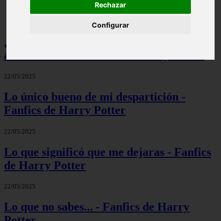
Rechazar
Configurar
¿Por qué te fuiste pelirroja? ¿Por qué me
abandonaste? - Fanfics de Harry Potter
22/05/2025
Lo único bueno de mi despartición -
Fanfics de Harry Potter
22/05/2025
Lo que significó que me dejaras - Fanfics
de Harry Potter
22/05/2025
Lo que no sabes... - Fanfics de Harry
Potter