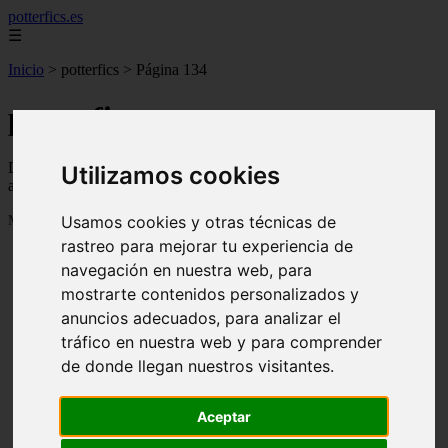
potterfics.es
☰
Inicio
>
potterfics
>
Página 134
potterfics
Descubre todas las noticias de la categoría potterfics. Artículos
Utilizamos cookies
actualizados y contenido de calidad en potterfics.es.
Usamos cookies y otras técnicas de
Mostrando 3193 - 3216 de 3915 artículos
rastreo para mejorar tu experiencia de
navegación en nuestra web, para
mostrarte contenidos personalizados y
anuncios adecuados, para analizar el
tráfico en nuestra web y para comprender
de donde llegan nuestros visitantes.
❮
❯
Otra vez - Potterfics, tu versión de la historia
Aceptar