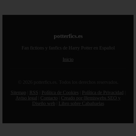
potterfics.es
Fan fictions y fanfics de Harry Potter en Español
Inicio
© 2026 potterfics.es. Todos los derechos reservados.
Sitemap
|
RSS
|
Política de Cookies
|
Política de Privacidad
|
Aviso legal
|
Contacto
|
Creado por 0lemiswebs SEO y
Diseño web
|
Libro sobre Cabañuelas