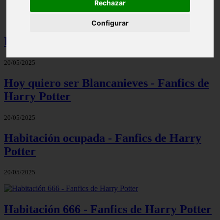
Rechazar
Configurar
Identica a ti - Fanfics de Harry Potter
20/05/2025
Hoy quiero ser Blancanieves - Fanfics de
Harry Potter
20/05/2025
Habitación ocupada - Fanfics de Harry
Potter
20/05/2025
Habitación 666 - Fanfics de Harry Potter