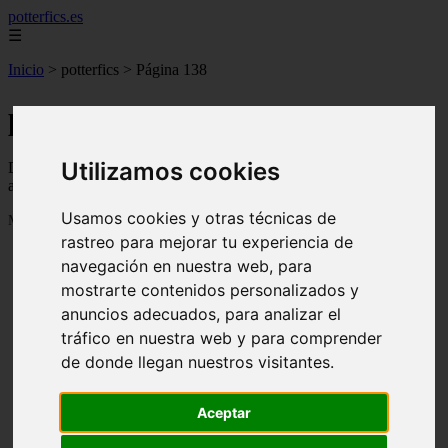
potterfics.es
☰
Inicio
>
potterfics
>
Página 138
potterfics
Utilizamos cookies
Descubre todas las noticias de la categoría potterfics. Artículos
actualizados y contenido de calidad en potterfics.es.
Usamos cookies y otras técnicas de
Mostrando 3289 - 3312 de 3915 artículos
rastreo para mejorar tu experiencia de
navegación en nuestra web, para
mostrarte contenidos personalizados y
anuncios adecuados, para analizar el
tráfico en nuestra web y para comprender
de donde llegan nuestros visitantes.
❮
❯
Otra vez - Potterfics, tu versión de la historia
Aceptar