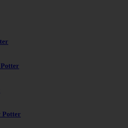
ter
 Potter
r
 Potter