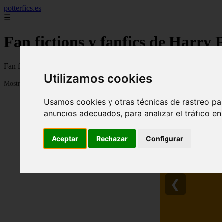
potterfics.es
☰
Fan fictions y fanfics de Harry 
Fan fictions y fanfics de Harry Potter en Español
Utilizamos cookies
Mostrando 1 - 24 de 3915 artículos
Usamos cookies y otras técnicas de rastreo pa
anuncios adecuados, para analizar el tráfico e
Aceptar
Rechazar
Configurar
❮