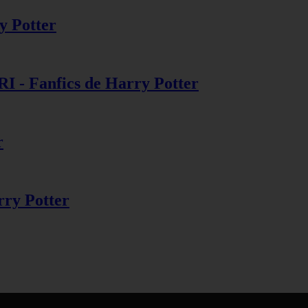
ry Potter
 Fanfics de Harry Potter
r
rry Potter