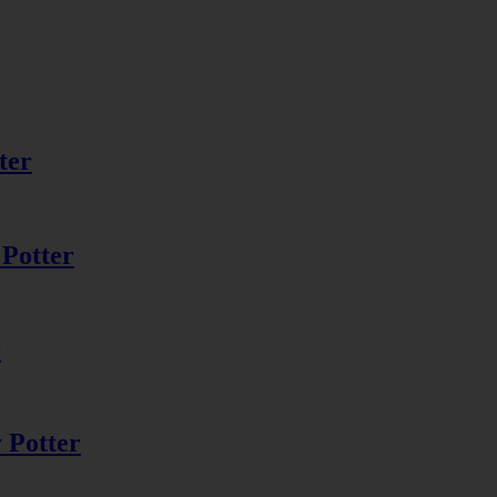
ter
 Potter
r
 Potter