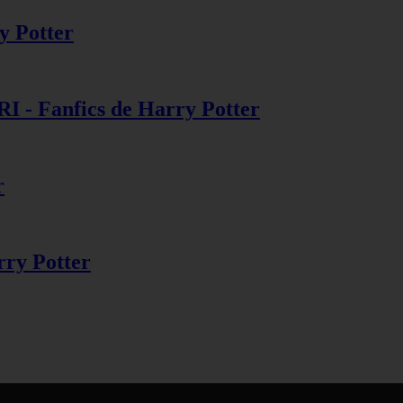
ry Potter
 Fanfics de Harry Potter
r
rry Potter