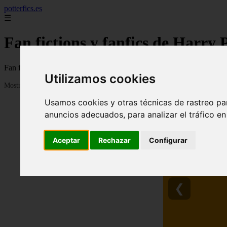
potterfics.es
☰
Fan fictions y fanfics de Harry 
Fan fictions y fanfics de Harry Potter en Español
Utilizamos cookies
Mostrando 1 - 24 de 3915 artículos
Usamos cookies y otras técnicas de rastreo pa
anuncios adecuados, para analizar el tráfico e
Aceptar
Rechazar
Configurar
❮