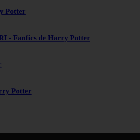
ry Potter
 Fanfics de Harry Potter
r
rry Potter