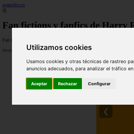
potterfics.es
☰
Fan fictions y fanfics de Harry 
Fan fictions y fanfics de Harry Potter en Español
Utilizamos cookies
Mostrando 1 - 24 de 3915 artículos
Usamos cookies y otras técnicas de rastreo pa
anuncios adecuados, para analizar el tráfico e
Aceptar
Rechazar
Configurar
❮