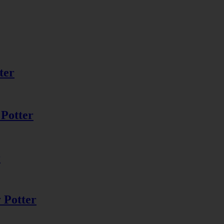
ter
 Potter
r
 Potter