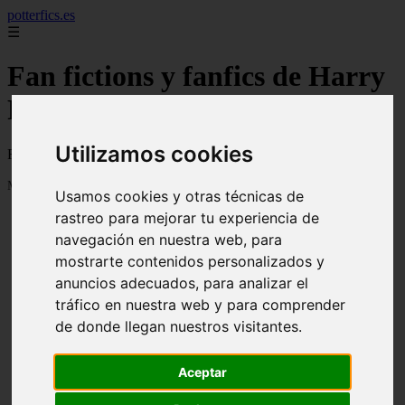
potterfics.es
☰
Fan fictions y fanfics de Harry
Potter en Español
Utilizamos cookies
Fan fictions y fanfics de Harry Potter en Español
Mostrando 1 - 24 de 3915 artículos
Usamos cookies y otras técnicas de
rastreo para mejorar tu experiencia de
navegación en nuestra web, para
mostrarte contenidos personalizados y
anuncios adecuados, para analizar el
tráfico en nuestra web y para comprender
❮
❯
Otra vez - Potterfics, tu versión de la historia
de donde llegan nuestros visitantes.
Aceptar