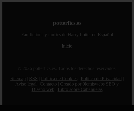
potterfics.es
Fan fictions y fanfics de Harry Potter en Español
Inicio
© 2026 potterfics.es. Todos los derechos reservados.
Sitemap
|
RSS
|
Política de Cookies
|
Política de Privacidad
|
Aviso legal
|
Contacto
|
Creado por 0lemiswebs SEO y
Diseño web
|
Libro sobre Cabañuelas