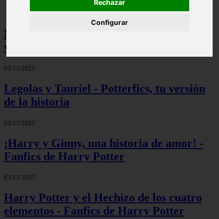
Rechazar
Configurar
Mis palabras favoritas - Potterfics, tu
versión de la historia
03/11/2025
Legolas y Tauriel - Potterfics, tu versión
de la historia
03/11/2025
¡Harry y Ginny, una historia de amor! -
Fanfics de Harry Potter
03/11/2025
Harry Potter y el Hechizo de los cuatro
elementos - Fanfics de Harry Potter