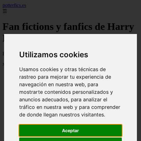
potterfics.es
☰
Fan fictions y fanfics de Harry
Potter en Español
Utilizamos cookies
Fan fictions y fanfics de Harry Potter en Español
Mostrando 1 - 24 de 3915 artículos
Usamos cookies y otras técnicas de
rastreo para mejorar tu experiencia de
navegación en nuestra web, para
mostrarte contenidos personalizados y
anuncios adecuados, para analizar el
tráfico en nuestra web y para comprender
❮
❯
Otra vez - Potterfics, tu versión de la historia
de donde llegan nuestros visitantes.
Aceptar