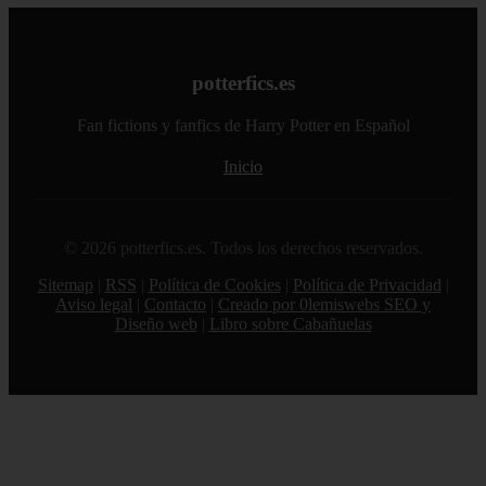
potterfics.es
Fan fictions y fanfics de Harry Potter en Español
Inicio
© 2026 potterfics.es. Todos los derechos reservados.
Sitemap
|
RSS
|
Política de Cookies
|
Política de Privacidad
|
Aviso legal
|
Contacto
|
Creado por 0lemiswebs SEO y
Diseño web
|
Libro sobre Cabañuelas