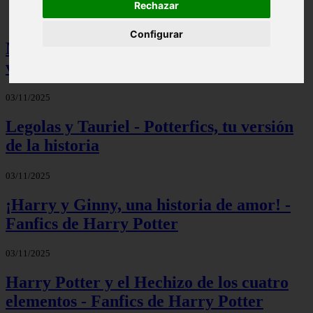
Rechazar
Configurar
Mis palabras favoritas - Potterfics, tu
versión de la historia
03/11/2025
Legolas y Tauriel - Potterfics, tu versión
de la historia
03/11/2025
¡Harry y Ginny, una historia de amor! -
Fanfics de Harry Potter
03/11/2025
Harry Potter y el Hechizo de los cuatro
elementos - Fanfics de Harry Potter