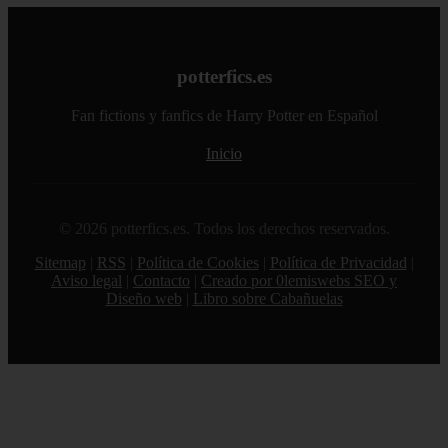
potterfics.es
Fan fictions y fanfics de Harry Potter en Español
Inicio
© 2026 potterfics.es. Todos los derechos reservados.
Sitemap
|
RSS
|
Política de Cookies
|
Política de Privacidad
|
Aviso legal
|
Contacto
|
Creado por 0lemiswebs SEO y
Diseño web
|
Libro sobre Cabañuelas