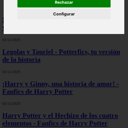
Rechazar
Configurar
Mis palabras favoritas - Potterfics, tu
versión de la historia
03/11/2025
Legolas y Tauriel - Potterfics, tu versión
de la historia
03/11/2025
¡Harry y Ginny, una historia de amor! -
Fanfics de Harry Potter
03/11/2025
Harry Potter y el Hechizo de los cuatro
elementos - Fanfics de Harry Potter