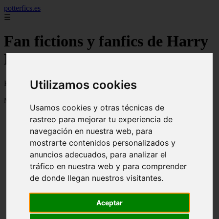
potterfics.es
☰
Fan fictions y fanfics de Harry
Potter en Español
Utilizamos cookies
Fan fictions y fanfics de Harry Potter en Español
Mostrando 1 - 24 de 3915 artículos
Usamos cookies y otras técnicas de
rastreo para mejorar tu experiencia de
navegación en nuestra web, para
mostrarte contenidos personalizados y
anuncios adecuados, para analizar el
tráfico en nuestra web y para comprender
❮
❯
Otra vez - Potterfics, tu versión de la historia
de donde llegan nuestros visitantes.
Aceptar