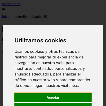
potterfics.es
☰
Inicio
>
potterfics
>
Página 80
potterfics
Utilizamos cookies
Descubre todas las noticias de la categoría potterfics. Artículos
actualizados y contenido de calidad en potterfics.es.
Usamos cookies y otras técnicas de
Mostrando 1897 - 1920 de 3915 artículos
rastreo para mejorar tu experiencia de
navegación en nuestra web, para
mostrarte contenidos personalizados y
anuncios adecuados, para analizar el
tráfico en nuestra web y para comprender
de donde llegan nuestros visitantes.
❮
❯
Otra vez - Potterfics, tu versión de la historia
Aceptar