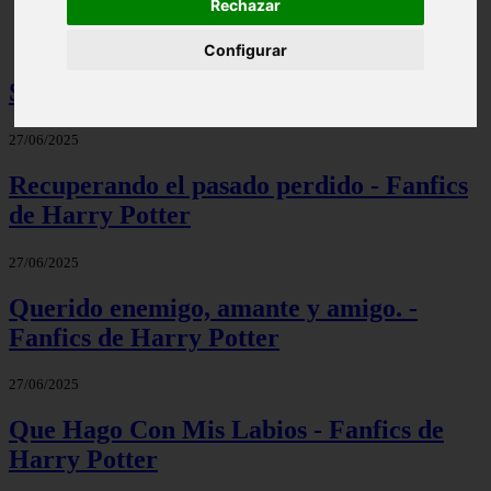
Rechazar
Configurar
Sin aun tenerte - Fanfics de Harry Potter
27/06/2025
Recuperando el pasado perdido - Fanfics
de Harry Potter
27/06/2025
Querido enemigo, amante y amigo. -
Fanfics de Harry Potter
27/06/2025
Que Hago Con Mis Labios - Fanfics de
Harry Potter